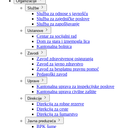
Nadležnosti
Sjednice Vlade
Organizacije
Službe
Služba za odnose s javnošću
Služba za zajedničke poslove
Služba za zapošljavanje
Ustanove
Centar za socijalni rad
Dom za stara i iznemogla lica
Kantonalna bolnica
Zavodi
Zavod zdravstvenog osiguranja
Zavod za javno zdravstvo
Zavod za besplatnu pravnu pomoć
Pedagoški zavod
Uprave
Kantonalna uprava za inspekcijske poslove
Kantonalna uprava civilne zaštite
Direkcije
Direkcija za robne rezerve
Direkcija za ceste