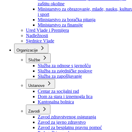
Ministarstvo za socijalnu politiku, zdravstvo,
raseljena lica i izbjeglice
Ministarstvo za urbanizam, prostorno uređenje i
zaštitu okoline
Ministarstvo za obrazovanje, mlade, nauku, kultur
i sport
Ministarstvo za boračka pitanja
Ministarstvo za finansije
Ured Vlade i Premijera
Nadležnosti
Sjednice Vlade
Organizacije
Službe
Služba za odnose s javnošću
Služba za zajedničke poslove
Služba za zapošljavanje
Ustanove
Centar za socijalni rad
Dom za stara i iznemogla lica
Kantonalna bolnica
Zavodi