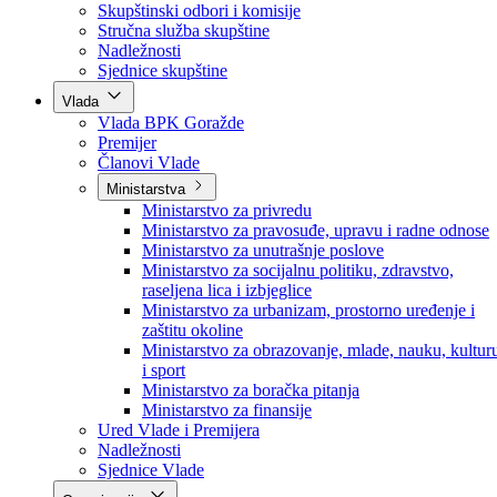
Poslanici po strankama
Poslanici po klubovima naroda
Kolegij skupštine
Skupštinski odbori i komisije
Stručna služba skupštine
Nadležnosti
Sjednice skupštine
Vlada
Vlada BPK Goražde
Premijer
Članovi Vlade
Ministarstva
Ministarstvo za privredu
Ministarstvo za pravosuđe, upravu i radne odnose
Ministarstvo za unutrašnje poslove
Ministarstvo za socijalnu politiku, zdravstvo,
raseljena lica i izbjeglice
Ministarstvo za urbanizam, prostorno uređenje i
zaštitu okoline
Ministarstvo za obrazovanje, mlade, nauku, kultur
i sport
Ministarstvo za boračka pitanja
Ministarstvo za finansije
Ured Vlade i Premijera