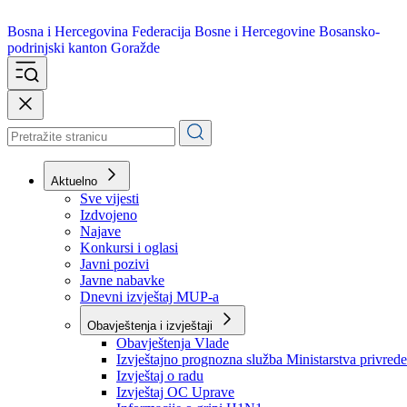
Bosna i Hercegovina
Federacija Bosne i Hercegovine
Bosansko-
podrinjski kanton Goražde
Aktuelno
Sve vijesti
Izdvojeno
Najave
Konkursi i oglasi
Javni pozivi
Javne nabavke
Dnevni izvještaj MUP-a
Obavještenja i izvještaji
Obavještenja Vlade