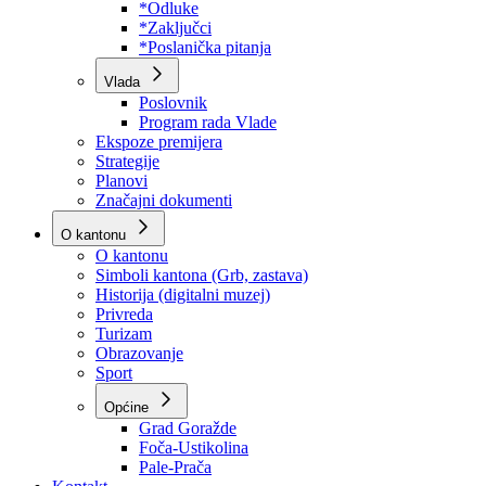
Program rada Skupštine
Budžet 2026
Zakoni
*Odluke
*Zaključci
*Poslanička pitanja
Vlada
Poslovnik
Program rada Vlade
Ekspoze premijera
Strategije
Planovi
Značajni dokumenti
O kantonu
O kantonu
Simboli kantona (Grb, zastava)
Historija (digitalni muzej)
Privreda
Turizam
Obrazovanje
Sport
Općine