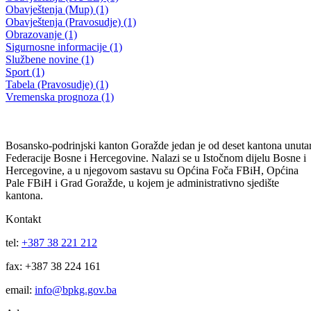
Obavještenje za kandidate koji su konkurisali na javni oglas za popun
upražnjenih mjesta “policajac” i “mlađi inspektor”
18.07.2014