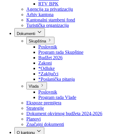
Direkcija za šumarstvo
Javna preduzeća
BPK šume
RTV BPK
Agencija za privatizaciju
Arhiv kantona
Kantonalni stambeni fond
Turistička organizacija
Dokumenti
Skupština
Poslovnik
Program rada Skupštine
Budžet 2026
Zakoni
*Odluke
*Zaključci
*Poslanička pitanja
Vlada
Poslovnik
Program rada Vlade
Ekspoze premijera
Strategije
Dokument okvirnog budžeta 2024-2026