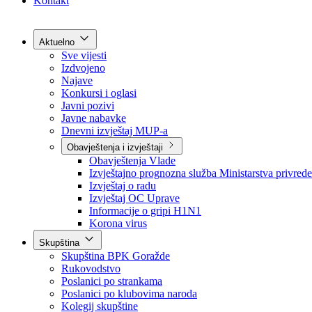
Grad Goražde
Foča-Ustikolina
Pale-Prača
Kontakt
Aktuelno
Sve vijesti
Izdvojeno
Najave
Konkursi i oglasi
Javni pozivi
Javne nabavke
Dnevni izvještaj MUP-a
Obavještenja i izvještaji
Obavještenja Vlade
Izvještajno prognozna služba Ministarstva privrede
Izvještaj o radu
Izvještaj OC Uprave
Informacije o gripi H1N1
Korona virus
Skupština
Skupština BPK Goražde
Rukovodstvo