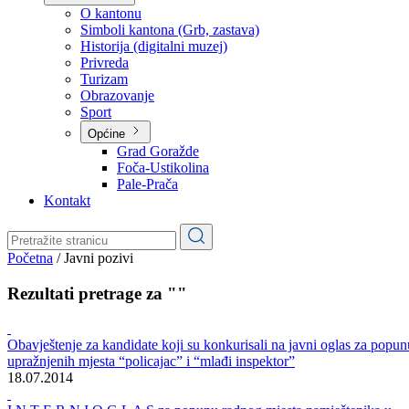
Planovi
Značajni dokumenti
O kantonu
O kantonu
Simboli kantona (Grb, zastava)
Historija (digitalni muzej)
Privreda
Turizam
Obrazovanje
Sport
Općine
Grad Goražde
Foča-Ustikolina
Pale-Prača
Kontakt
Početna
/
Javni pozivi
Rezultati pretrage za ""