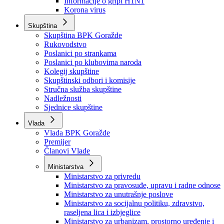
Izvještajno prognozna služba Ministarstva privrede
Izvještaj o radu
Izvještaj OC Uprave
Informacije o gripi H1N1
Korona virus
Skupština
Skupština BPK Goražde
Rukovodstvo
Poslanici po strankama
Poslanici po klubovima naroda
Kolegij skupštine
Skupštinski odbori i komisije
Stručna služba skupštine
Nadležnosti
Sjednice skupštine
Vlada
Vlada BPK Goražde
Premijer
Članovi Vlade
Ministarstva
Ministarstvo za privredu
Ministarstvo za pravosuđe, upravu i radne odnose
Ministarstvo za unutrašnje poslove