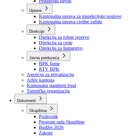
Zavod zdravstvenog osiguranja
Zavod za javno zdravstvo
Zavod za besplatnu pravnu pomoć
Pedagoški zavod
Uprave
Kantonalna uprava za inspekcijske poslove
Kantonalna uprava civilne zaštite
Direkcije
Direkcija za robne rezerve
Direkcija za ceste
Direkcija za šumarstvo
Javna preduzeća
BPK šume
RTV BPK
Agencija za privatizaciju
Arhiv kantona
Kantonalni stambeni fond
Turistička organizacija
Dokumenti
Skupština
Poslovnik