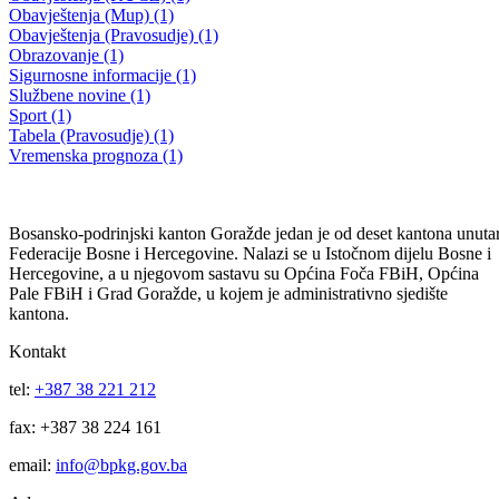
MUP BPK- obavještenje o rezultatima razgovora (intervjua)
27.08.2014