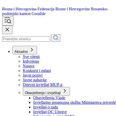
Bosna i Hercegovina
Federacija Bosne i Hercegovine
Bosansko-
podrinjski kanton Goražde
Aktuelno
Sve vijesti
Izdvojeno
Najave
Konkursi i oglasi
Javni pozivi
Javne nabavke
Dnevni izvještaj MUP-a
Obavještenja i izvještaji
Obavještenja Vlade