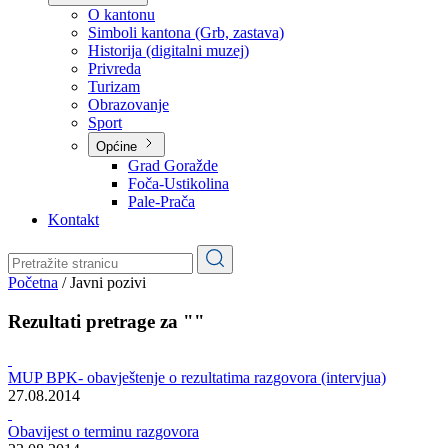
Planovi
Značajni dokumenti
O kantonu
O kantonu
Simboli kantona (Grb, zastava)
Historija (digitalni muzej)
Privreda
Turizam
Obrazovanje
Sport
Općine
Grad Goražde
Foča-Ustikolina
Pale-Prača
Kontakt
Početna
/
Javni pozivi
Rezultati pretrage za ""