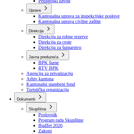
Zavod zdravstvenog osiguranja
Zavod za javno zdravstvo
Zavod za besplatnu pravnu pomoć
Pedagoški zavod
Uprave
Kantonalna uprava za inspekcijske poslove
Kantonalna uprava civilne zaštite
Direkcije
Direkcija za robne rezerve
Direkcija za ceste
Direkcija za šumarstvo
Javna preduzeća
BPK šume
RTV BPK
Agencija za privatizaciju
Arhiv kantona
Kantonalni stambeni fond
Turistička organizacija
Dokumenti
Skupština
Poslovnik