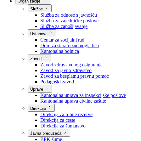
Nadležnosti
Sjednice Vlade
Organizacije
Službe
Služba za odnose s javnošću
Služba za zajedničke poslove
Služba za zapošljavanje
Ustanove
Centar za socijalni rad
Dom za stara i iznemogla lica
Kantonalna bolnica
Zavodi
Zavod zdravstvenog osiguranja
Zavod za javno zdravstvo
Zavod za besplatnu pravnu pomoć
Pedagoški zavod
Uprave
Kantonalna uprava za inspekcijske poslove
Kantonalna uprava civilne zaštite
Direkcije
Direkcija za robne rezerve
Direkcija za ceste