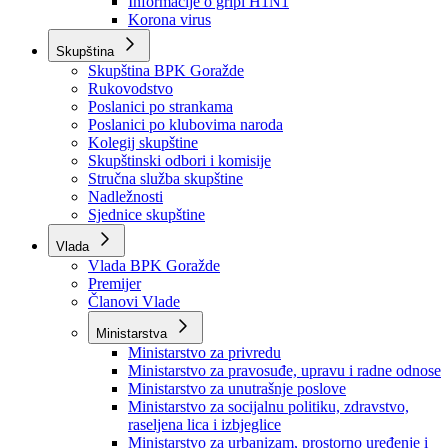
Izvještajno prognozna služba Ministarstva privrede
Izvještaj o radu
Izvještaj OC Uprave
Informacije o gripi H1N1
Korona virus
Skupština
Skupština BPK Goražde
Rukovodstvo
Poslanici po strankama
Poslanici po klubovima naroda
Kolegij skupštine
Skupštinski odbori i komisije
Stručna služba skupštine
Nadležnosti
Sjednice skupštine
Vlada
Vlada BPK Goražde
Premijer
Članovi Vlade
Ministarstva
Ministarstvo za privredu
Ministarstvo za pravosuđe, upravu i radne odnose
Ministarstvo za unutrašnje poslove