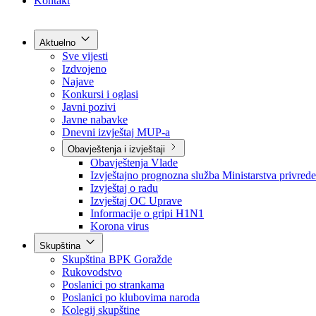
Grad Goražde
Foča-Ustikolina
Pale-Prača
Kontakt
Aktuelno
Sve vijesti
Izdvojeno
Najave
Konkursi i oglasi
Javni pozivi
Javne nabavke
Dnevni izvještaj MUP-a
Obavještenja i izvještaji
Obavještenja Vlade
Izvještajno prognozna služba Ministarstva privrede
Izvještaj o radu
Izvještaj OC Uprave
Informacije o gripi H1N1
Korona virus
Skupština
Skupština BPK Goražde
Rukovodstvo