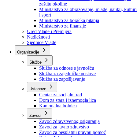
Ministarstvo za socijalnu politiku, zdravstvo,
raseljena lica i izbjeglice
Ministarstvo za urbanizam, prostorno uređenje i
zaštitu okoline
Ministarstvo za obrazovanje, mlade, nauku, kultur
i sport
Ministarstvo za boračka pitanja
Ministarstvo za finansije
Ured Vlade i Premijera
Nadležnosti
Sjednice Vlade
Organizacije
Službe
Služba za odnose s javnošću
Služba za zajedničke poslove
Služba za zapošljavanje
Ustanove
Centar za socijalni rad
Dom za stara i iznemogla lica
Kantonalna bolnica
Zavodi