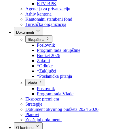
Direkcija za šumarstvo
Javna preduzeća
BPK šume
RTV BPK
Agencija za privatizaciju
Arhiv kantona
Kantonalni stambeni fond
Turistička organizacija
Dokumenti
Skupština
Poslovnik
Program rada Skupštine
Budžet 2026
Zakoni
*Odluke
*Zaključci
*Poslanička pitanja
Vlada
Poslovnik
Program rada Vlade
Ekspoze premijera
Strategije
Dokument okvirnog budžeta 2024-2026