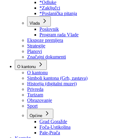
Program rada Skupštine
Budžet 2026
Zakoni
*Odluke
*Zaključci
*Poslanička pitanja
Vlada
Poslovnik
Program rada Vlade
Ekspoze premijera
Strategije
Planovi
Značajni dokumenti
O kantonu
O kantonu
Simboli kantona (Grb, zastava)
Historija (digitalni muzej)
Privreda
Turizam
Obrazovanje
Sport
Općine