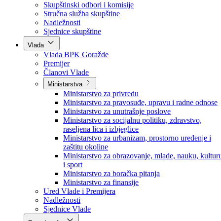
Poslanici po strankama
Poslanici po klubovima naroda
Kolegij skupštine
Skupštinski odbori i komisije
Stručna služba skupštine
Nadležnosti
Sjednice skupštine
Vlada
Vlada BPK Goražde
Premijer
Članovi Vlade
Ministarstva
Ministarstvo za privredu
Ministarstvo za pravosuđe, upravu i radne odnose
Ministarstvo za unutrašnje poslove
Ministarstvo za socijalnu politiku, zdravstvo,
raseljena lica i izbjeglice
Ministarstvo za urbanizam, prostorno uređenje i
zaštitu okoline
Ministarstvo za obrazovanje, mlade, nauku, kultur
i sport
Ministarstvo za boračka pitanja
Ministarstvo za finansije
Ured Vlade i Premijera