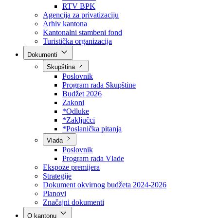
Direkcija za šumarstvo
Javna preduzeća
BPK šume
RTV BPK
Agencija za privatizaciju
Arhiv kantona
Kantonalni stambeni fond
Turistička organizacija
Dokumenti
Skupština
Poslovnik
Program rada Skupštine
Budžet 2026
Zakoni
*Odluke
*Zaključci
*Poslanička pitanja
Vlada
Poslovnik
Program rada Vlade
Ekspoze premijera
Strategije
Dokument okvirnog budžeta 2024-2026