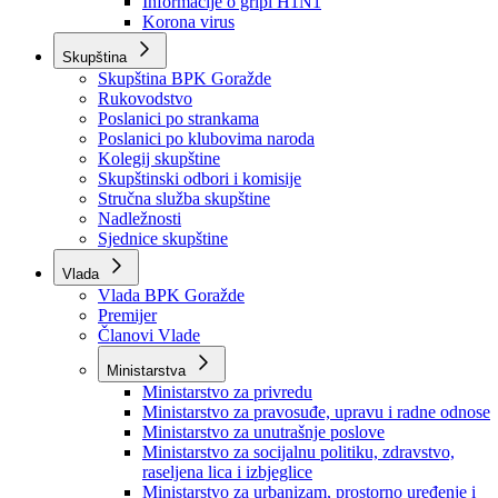
Izvještajno prognozna služba Ministarstva privrede
Izvještaj o radu
Izvještaj OC Uprave
Informacije o gripi H1N1
Korona virus
Skupština
Skupština BPK Goražde
Rukovodstvo
Poslanici po strankama
Poslanici po klubovima naroda
Kolegij skupštine
Skupštinski odbori i komisije
Stručna služba skupštine
Nadležnosti
Sjednice skupštine
Vlada
Vlada BPK Goražde
Premijer
Članovi Vlade
Ministarstva
Ministarstvo za privredu
Ministarstvo za pravosuđe, upravu i radne odnose
Ministarstvo za unutrašnje poslove