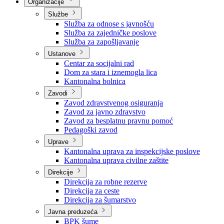
Nadležnosti
Sjednice Vlade
Organizacije
Službe
Služba za odnose s javnošću
Služba za zajedničke poslove
Služba za zapošljavanje
Ustanove
Centar za socijalni rad
Dom za stara i iznemogla lica
Kantonalna bolnica
Zavodi
Zavod zdravstvenog osiguranja
Zavod za javno zdravstvo
Zavod za besplatnu pravnu pomoć
Pedagoški zavod
Uprave
Kantonalna uprava za inspekcijske poslove
Kantonalna uprava civilne zaštite
Direkcije
Direkcija za robne rezerve
Direkcija za ceste