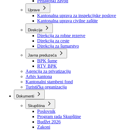
Zavod zdravstvenog osiguranja
Zavod za javno zdravstvo
Zavod za besplatnu pravnu pomoć
Pedagoški zavod
Uprave
Kantonalna uprava za inspekcijske poslove
Kantonalna uprava civilne zaštite
Direkcije
Direkcija za robne rezerve
Direkcija za ceste
Direkcija za šumarstvo
Javna preduzeća
BPK šume
RTV BPK
Agencija za privatizaciju
Arhiv kantona
Kantonalni stambeni fond
Turistička organizacija
Dokumenti
Skupština
Poslovnik