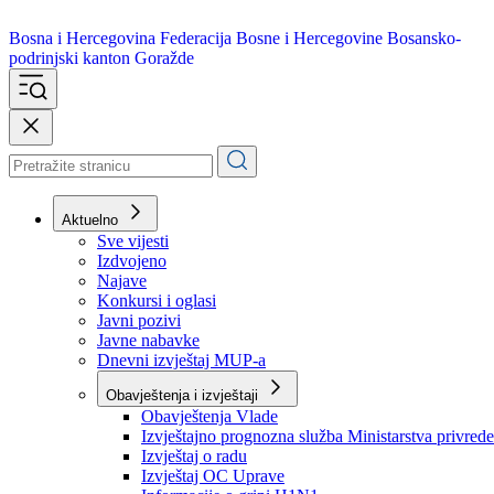
Bosna i Hercegovina
Federacija Bosne i Hercegovine
Bosansko-
podrinjski kanton Goražde
Aktuelno
Sve vijesti
Izdvojeno
Najave
Konkursi i oglasi
Javni pozivi
Javne nabavke
Dnevni izvještaj MUP-a
Obavještenja i izvještaji
Obavještenja Vlade