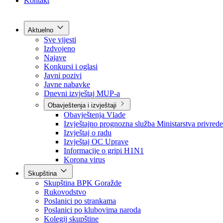
Grad Goražde
Foča-Ustikolina
Pale-Prača
Kontakt
Aktuelno
Sve vijesti
Izdvojeno
Najave
Konkursi i oglasi
Javni pozivi
Javne nabavke
Dnevni izvještaj MUP-a
Obavještenja i izvještaji
Obavještenja Vlade
Izvještajno prognozna služba Ministarstva privrede
Izvještaj o radu
Izvještaj OC Uprave
Informacije o gripi H1N1
Korona virus
Skupština
Skupština BPK Goražde
Rukovodstvo