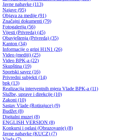
Poziv na Javnu raspravu o Nacrtu zakona o obrazovanju odraslih
BPK-a
29.10.2014