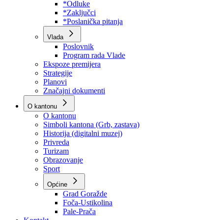
Program rada Skupštine
Budžet 2026
Zakoni
*Odluke
*Zaključci
*Poslanička pitanja
Vlada
Poslovnik
Program rada Vlade
Ekspoze premijera
Strategije
Planovi
Značajni dokumenti
O kantonu
O kantonu
Simboli kantona (Grb, zastava)
Historija (digitalni muzej)
Privreda
Turizam
Obrazovanje
Sport
Općine