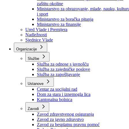
Ministarstvo za socijalnu politiku, zdravstvo,
raseljena lica i izbjeglice
Ministarstvo za urbanizam, prostorno uređenje i
zaštitu okoline
Ministarstvo za obrazovanje, mlade, nauku, kultur
i sport
Ministarstvo za boračka pitanja
Ministarstvo za finansije
Ured Vlade i Premijera
Nadležnosti
Sjednice Vlade
Organizacije
Službe
Služba za odnose s javnošću
Služba za zajedničke poslove
Služba za zapošljavanje
Ustanove
Centar za socijalni rad
Dom za stara i iznemogla lica
Kantonalna bolnica
Zavodi