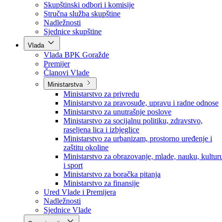
Poslanici po strankama
Poslanici po klubovima naroda
Kolegij skupštine
Skupštinski odbori i komisije
Stručna služba skupštine
Nadležnosti
Sjednice skupštine
Vlada
Vlada BPK Goražde
Premijer
Članovi Vlade
Ministarstva
Ministarstvo za privredu
Ministarstvo za pravosuđe, upravu i radne odnose
Ministarstvo za unutrašnje poslove
Ministarstvo za socijalnu politiku, zdravstvo,
raseljena lica i izbjeglice
Ministarstvo za urbanizam, prostorno uređenje i
zaštitu okoline
Ministarstvo za obrazovanje, mlade, nauku, kultur
i sport
Ministarstvo za boračka pitanja
Ministarstvo za finansije
Ured Vlade i Premijera