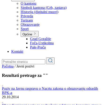
Planovi
Značajni dokumenti
O kantonu
O kantonu
Simboli kantona (Grb, zastava)
Historija (digitalni muzej)
Privreda
Turizam
Obrazovanje
Sport
Općine
Grad Goražde
Foča-Ustikolina
Pale-Prača
Kontakt
Početna
/
Javni pozivi
Rezultati pretrage za ""