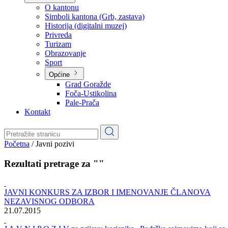
Planovi
Značajni dokumenti
O kantonu
O kantonu
Simboli kantona (Grb, zastava)
Historija (digitalni muzej)
Privreda
Turizam
Obrazovanje
Sport
Općine
Grad Goražde
Foča-Ustikolina
Pale-Prača
Kontakt
Početna
/
Javni pozivi
Rezultati pretrage za ""