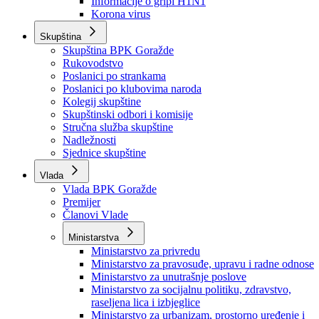
Izvještajno prognozna služba Ministarstva privrede
Izvještaj o radu
Izvještaj OC Uprave
Informacije o gripi H1N1
Korona virus
Skupština
Skupština BPK Goražde
Rukovodstvo
Poslanici po strankama
Poslanici po klubovima naroda
Kolegij skupštine
Skupštinski odbori i komisije
Stručna služba skupštine
Nadležnosti
Sjednice skupštine
Vlada
Vlada BPK Goražde
Premijer
Članovi Vlade
Ministarstva
Ministarstvo za privredu
Ministarstvo za pravosuđe, upravu i radne odnose
Ministarstvo za unutrašnje poslove