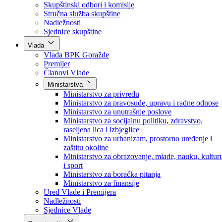
Poslanici po strankama
Poslanici po klubovima naroda
Kolegij skupštine
Skupštinski odbori i komisije
Stručna služba skupštine
Nadležnosti
Sjednice skupštine
Vlada
Vlada BPK Goražde
Premijer
Članovi Vlade
Ministarstva
Ministarstvo za privredu
Ministarstvo za pravosuđe, upravu i radne odnose
Ministarstvo za unutrašnje poslove
Ministarstvo za socijalnu politiku, zdravstvo,
raseljena lica i izbjeglice
Ministarstvo za urbanizam, prostorno uređenje i
zaštitu okoline
Ministarstvo za obrazovanje, mlade, nauku, kultur
i sport
Ministarstvo za boračka pitanja
Ministarstvo za finansije
Ured Vlade i Premijera