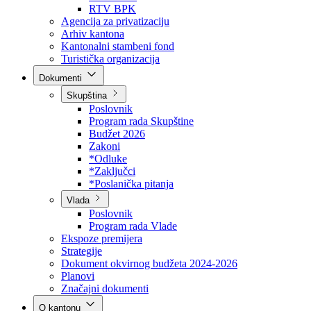
Direkcija za šumarstvo
Javna preduzeća
BPK šume
RTV BPK
Agencija za privatizaciju
Arhiv kantona
Kantonalni stambeni fond
Turistička organizacija
Dokumenti
Skupština
Poslovnik
Program rada Skupštine
Budžet 2026
Zakoni
*Odluke
*Zaključci
*Poslanička pitanja
Vlada
Poslovnik
Program rada Vlade
Ekspoze premijera
Strategije
Dokument okvirnog budžeta 2024-2026