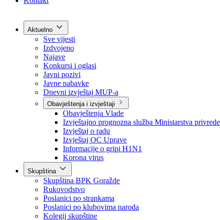
Grad Goražde
Foča-Ustikolina
Pale-Prača
Kontakt
Aktuelno
Sve vijesti
Izdvojeno
Najave
Konkursi i oglasi
Javni pozivi
Javne nabavke
Dnevni izvještaj MUP-a
Obavještenja i izvještaji
Obavještenja Vlade
Izvještajno prognozna služba Ministarstva privrede
Izvještaj o radu
Izvještaj OC Uprave
Informacije o gripi H1N1
Korona virus
Skupština
Skupština BPK Goražde
Rukovodstvo