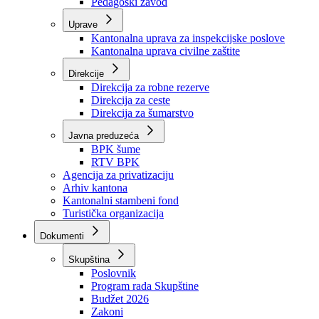
Zavod zdravstvenog osiguranja
Zavod za javno zdravstvo
Zavod za besplatnu pravnu pomoć
Pedagoški zavod
Uprave
Kantonalna uprava za inspekcijske poslove
Kantonalna uprava civilne zaštite
Direkcije
Direkcija za robne rezerve
Direkcija za ceste
Direkcija za šumarstvo
Javna preduzeća
BPK šume
RTV BPK
Agencija za privatizaciju
Arhiv kantona
Kantonalni stambeni fond
Turistička organizacija
Dokumenti
Skupština
Poslovnik