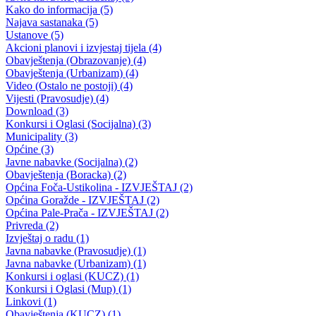
JAVNI KONKURS ZA IZBOR I IMENOVANJE ČLANOVA
NEZAVISNOG ODBORA
21.07.2015