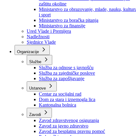
Ministarstvo za socijalnu politiku, zdravstvo,
raseljena lica i izbjeglice
Ministarstvo za urbanizam, prostorno uređenje i
zaštitu okoline
Ministarstvo za obrazovanje, mlade, nauku, kultur
i sport
Ministarstvo za boračka pitanja
Ministarstvo za finansije
Ured Vlade i Premijera
Nadležnosti
Sjednice Vlade
Organizacije
Službe
Služba za odnose s javnošću
Služba za zajedničke poslove
Služba za zapošljavanje
Ustanove
Centar za socijalni rad
Dom za stara i iznemogla lica
Kantonalna bolnica
Zavodi