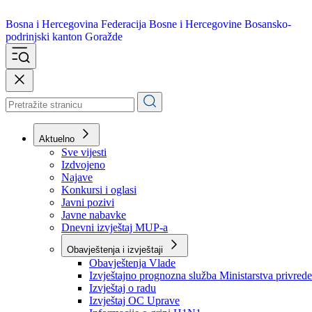
Bosna i Hercegovina
Federacija Bosne i Hercegovine
Bosansko-
podrinjski kanton Goražde
Aktuelno
Sve vijesti
Izdvojeno
Najave
Konkursi i oglasi
Javni pozivi
Javne nabavke
Dnevni izvještaj MUP-a
Obavještenja i izvještaji
Obavještenja Vlade