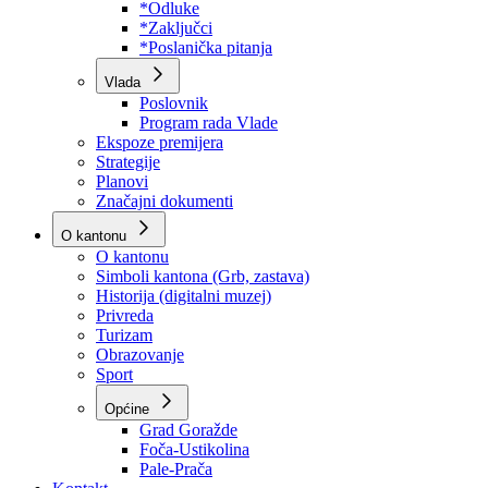
Program rada Skupštine
Budžet 2026
Zakoni
*Odluke
*Zaključci
*Poslanička pitanja
Vlada
Poslovnik
Program rada Vlade
Ekspoze premijera
Strategije
Planovi
Značajni dokumenti
O kantonu
O kantonu
Simboli kantona (Grb, zastava)
Historija (digitalni muzej)
Privreda
Turizam
Obrazovanje
Sport
Općine