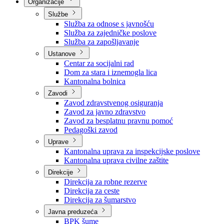
Nadležnosti
Sjednice Vlade
Organizacije
Službe
Služba za odnose s javnošću
Služba za zajedničke poslove
Služba za zapošljavanje
Ustanove
Centar za socijalni rad
Dom za stara i iznemogla lica
Kantonalna bolnica
Zavodi
Zavod zdravstvenog osiguranja
Zavod za javno zdravstvo
Zavod za besplatnu pravnu pomoć
Pedagoški zavod
Uprave
Kantonalna uprava za inspekcijske poslove
Kantonalna uprava civilne zaštite
Direkcije
Direkcija za robne rezerve
Direkcija za ceste