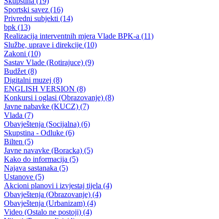
Sastanak premijera BPK-a i ministra za obrazovanje, mlade, nauku,
kulturu i sport sa autorom knjige „Zločini nad djecom Goražda“
Razgovarano o promociji knjige posvećenoj ubijenoj djeci Goražda
28.08.2015