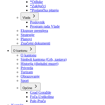
Program rada Skupštine
Budžet 2026
Zakoni
*Odluke
*Zaključci
*Poslanička pitanja
Vlada
Poslovnik
Program rada Vlade
Ekspoze premijera
Strategije
Planovi
Značajni dokumenti
O kantonu
O kantonu
Simboli kantona (Grb, zastava)
Historija (digitalni muzej)
Privreda
Turizam
Obrazovanje
Sport
Općine