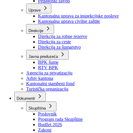
Zavod zdravstvenog osiguranja
Zavod za javno zdravstvo
Zavod za besplatnu pravnu pomoć
Pedagoški zavod
Uprave
Kantonalna uprava za inspekcijske poslove
Kantonalna uprava civilne zaštite
Direkcije
Direkcija za robne rezerve
Direkcija za ceste
Direkcija za šumarstvo
Javna preduzeća
BPK šume
RTV BPK
Agencija za privatizaciju
Arhiv kantona
Kantonalni stambeni fond
Turistička organizacija
Dokumenti
Skupština
Poslovnik