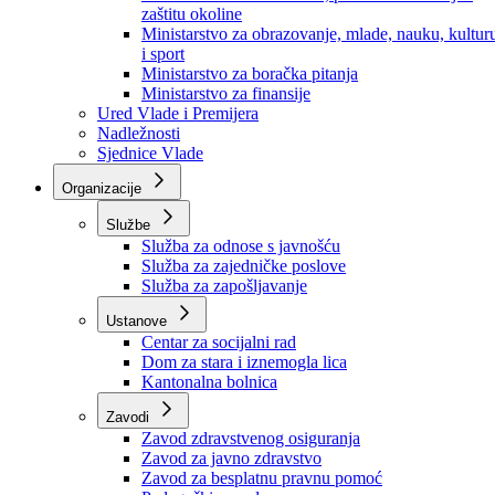
Ministarstvo za socijalnu politiku, zdravstvo,
raseljena lica i izbjeglice
Ministarstvo za urbanizam, prostorno uređenje i
zaštitu okoline
Ministarstvo za obrazovanje, mlade, nauku, kultur
i sport
Ministarstvo za boračka pitanja
Ministarstvo za finansije
Ured Vlade i Premijera
Nadležnosti
Sjednice Vlade
Organizacije
Službe
Služba za odnose s javnošću
Služba za zajedničke poslove
Služba za zapošljavanje
Ustanove
Centar za socijalni rad
Dom za stara i iznemogla lica
Kantonalna bolnica
Zavodi