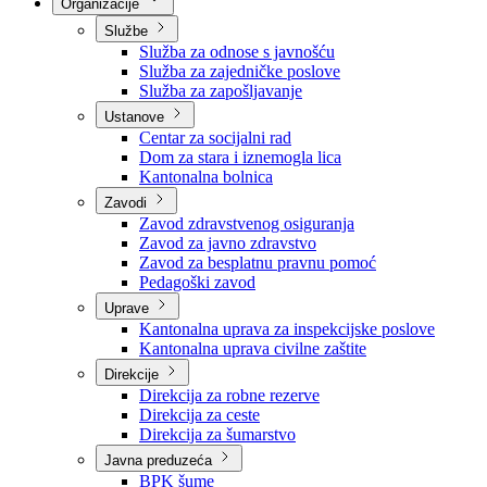
Nadležnosti
Sjednice Vlade
Organizacije
Službe
Služba za odnose s javnošću
Služba za zajedničke poslove
Služba za zapošljavanje
Ustanove
Centar za socijalni rad
Dom za stara i iznemogla lica
Kantonalna bolnica
Zavodi
Zavod zdravstvenog osiguranja
Zavod za javno zdravstvo
Zavod za besplatnu pravnu pomoć
Pedagoški zavod
Uprave
Kantonalna uprava za inspekcijske poslove
Kantonalna uprava civilne zaštite
Direkcije
Direkcija za robne rezerve
Direkcija za ceste