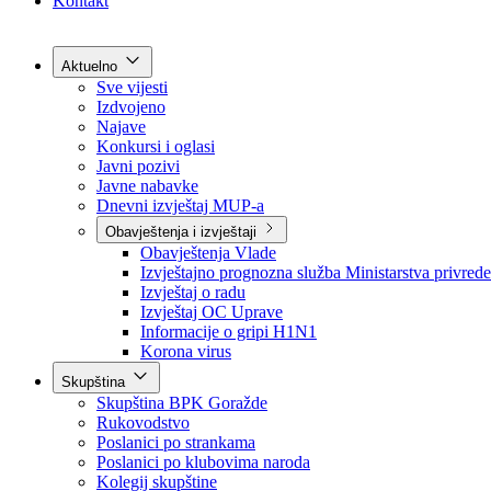
Grad Goražde
Foča-Ustikolina
Pale-Prača
Kontakt
Aktuelno
Sve vijesti
Izdvojeno
Najave
Konkursi i oglasi
Javni pozivi
Javne nabavke
Dnevni izvještaj MUP-a
Obavještenja i izvještaji
Obavještenja Vlade
Izvještajno prognozna služba Ministarstva privrede
Izvještaj o radu
Izvještaj OC Uprave
Informacije o gripi H1N1
Korona virus
Skupština
Skupština BPK Goražde
Rukovodstvo