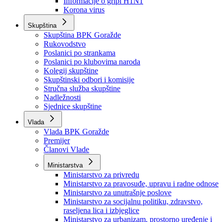
Izvještajno prognozna služba Ministarstva privrede
Izvještaj o radu
Izvještaj OC Uprave
Informacije o gripi H1N1
Korona virus
Skupština
Skupština BPK Goražde
Rukovodstvo
Poslanici po strankama
Poslanici po klubovima naroda
Kolegij skupštine
Skupštinski odbori i komisije
Stručna služba skupštine
Nadležnosti
Sjednice skupštine
Vlada
Vlada BPK Goražde
Premijer
Članovi Vlade
Ministarstva
Ministarstvo za privredu
Ministarstvo za pravosuđe, upravu i radne odnose
Ministarstvo za unutrašnje poslove