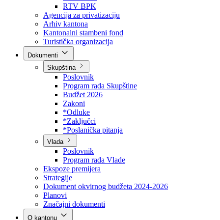
Direkcija za šumarstvo
Javna preduzeća
BPK šume
RTV BPK
Agencija za privatizaciju
Arhiv kantona
Kantonalni stambeni fond
Turistička organizacija
Dokumenti
Skupština
Poslovnik
Program rada Skupštine
Budžet 2026
Zakoni
*Odluke
*Zaključci
*Poslanička pitanja
Vlada
Poslovnik
Program rada Vlade
Ekspoze premijera
Strategije
Dokument okvirnog budžeta 2024-2026