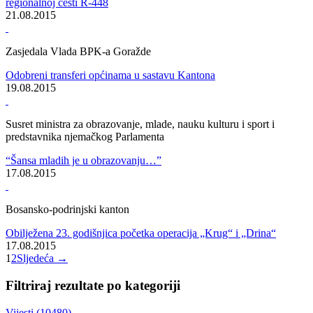
Sjednica Komisije za urbanizam prostorno uređenje, stambeno-
komunalnu politiku i infrastrukturu i zaštitu okoliša
31.08.2015