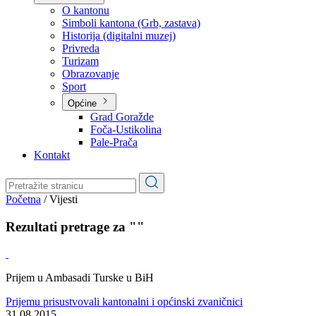
Planovi
Značajni dokumenti
O kantonu
O kantonu
Simboli kantona (Grb, zastava)
Historija (digitalni muzej)
Privreda
Turizam
Obrazovanje
Sport
Općine
Grad Goražde
Foča-Ustikolina
Pale-Prača
Kontakt
Početna
/
Vijesti
Rezultati pretrage za ""