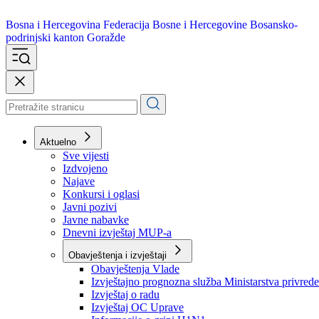
Bosna i Hercegovina
Federacija Bosne i Hercegovine
Bosansko-
podrinjski kanton Goražde
Aktuelno
Sve vijesti
Izdvojeno
Najave
Konkursi i oglasi
Javni pozivi
Javne nabavke
Dnevni izvještaj MUP-a
Obavještenja i izvještaji
Obavještenja Vlade