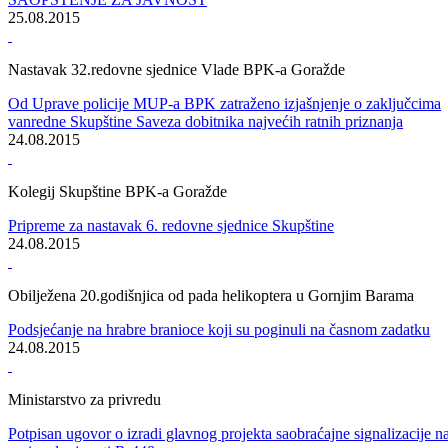
Presijecanjem vrpce danas su zvanično otvorene 14. i 15. etaža
Centralnog medicinskog bloka (CMB) Univerzitetskog kliničkog
centra Sarajevo (UKCS)
31.08.2015