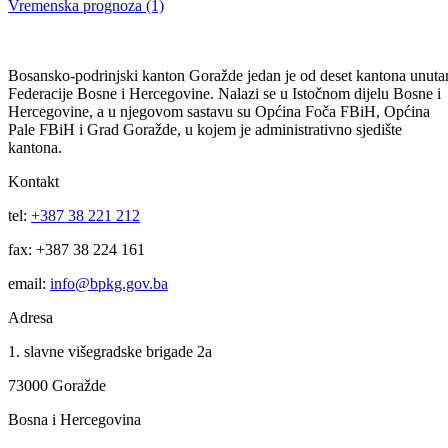
Vlada BPK Goražde održala 33.redovnu sjednicu
Usvojena Lista lijekova u bolničkoj zdravstvenoj zaštiti
27.08.2015