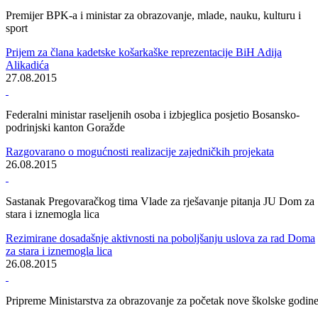
Prijem u Ambasadi Turske u BiH
Prijemu prisustvovali kantonalni i općinski zvaničnici
31.08.2015