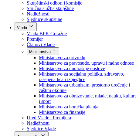
Poslanici po strankama
Poslanici po klubovima naroda
Kolegij skupštine
Skupštinski odbori i komisije
Stručna služba skupštine
Nadležnosti
Sjednice skupštine
Vlada
Vlada BPK Goražde
Premijer
Članovi Vlade
Ministarstva
Ministarstvo za privredu
Ministarstvo za pravosuđe, upravu i radne odnose
Ministarstvo za unutrašnje poslove
Ministarstvo za socijalnu politiku, zdravstvo,
raseljena lica i izbjeglice
Ministarstvo za urbanizam, prostorno uređenje i
zaštitu okoline
Ministarstvo za obrazovanje, mlade, nauku, kultur
i sport
Ministarstvo za boračka pitanja
Ministarstvo za finansije
Ured Vlade i Premijera