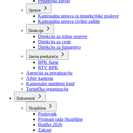
Zavod zdravstvenog osiguranja
Zavod za javno zdravstvo
Zavod za besplatnu pravnu pomoć
Pedagoški zavod
Uprave
Kantonalna uprava za inspekcijske poslove
Kantonalna uprava civilne zaštite
Direkcije
Direkcija za robne rezerve
Direkcija za ceste
Direkcija za šumarstvo
Javna preduzeća
BPK šume
RTV BPK
Agencija za privatizaciju
Arhiv kantona
Kantonalni stambeni fond
Turistička organizacija
Dokumenti
Skupština
Poslovnik