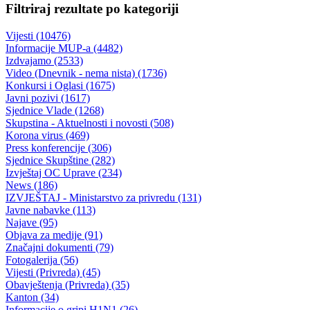
puta R-448
Potpisan ugovor o postavljanju saobraćajne signalizacije
30.10.2015