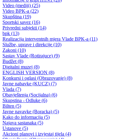
Nedžad Ajnadžić ugostio rukovodstvo Bosansko–podrinjskog kanton
30.10.2015