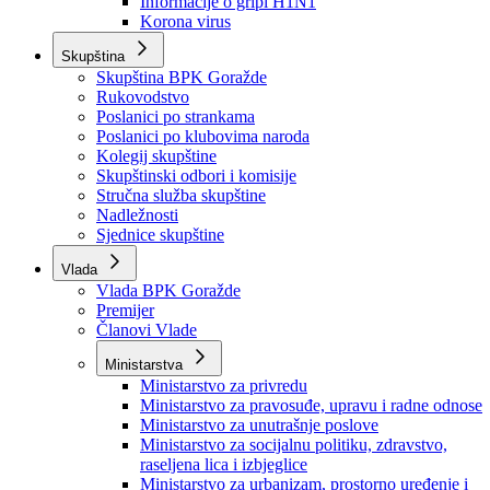
Izvještajno prognozna služba Ministarstva privrede
Izvještaj o radu
Izvještaj OC Uprave
Informacije o gripi H1N1
Korona virus
Skupština
Skupština BPK Goražde
Rukovodstvo
Poslanici po strankama
Poslanici po klubovima naroda
Kolegij skupštine
Skupštinski odbori i komisije
Stručna služba skupštine
Nadležnosti
Sjednice skupštine
Vlada
Vlada BPK Goražde
Premijer
Članovi Vlade
Ministarstva
Ministarstvo za privredu
Ministarstvo za pravosuđe, upravu i radne odnose
Ministarstvo za unutrašnje poslove