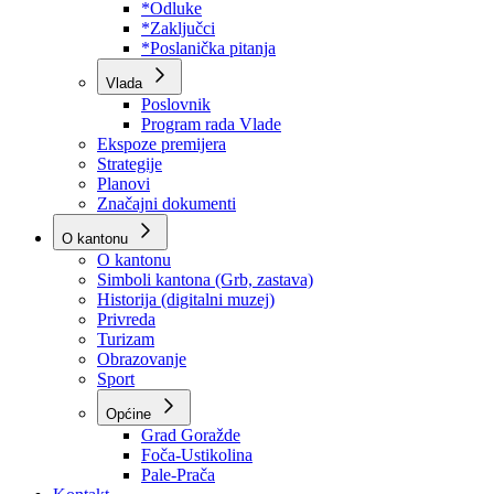
Program rada Skupštine
Budžet 2026
Zakoni
*Odluke
*Zaključci
*Poslanička pitanja
Vlada
Poslovnik
Program rada Vlade
Ekspoze premijera
Strategije
Planovi
Značajni dokumenti
O kantonu
O kantonu
Simboli kantona (Grb, zastava)
Historija (digitalni muzej)
Privreda
Turizam
Obrazovanje
Sport
Općine