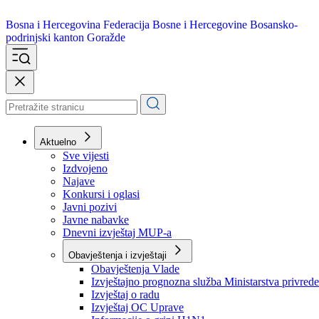
Bosna i Hercegovina
Federacija Bosne i Hercegovine
Bosansko-
podrinjski kanton Goražde
Aktuelno
Sve vijesti
Izdvojeno
Najave
Konkursi i oglasi
Javni pozivi
Javne nabavke
Dnevni izvještaj MUP-a
Obavještenja i izvještaji
Obavještenja Vlade