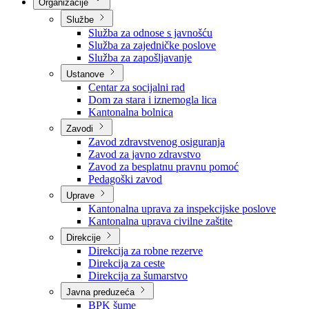
Nadležnosti
Sjednice Vlade
Organizacije
Službe
Služba za odnose s javnošću
Služba za zajedničke poslove
Služba za zapošljavanje
Ustanove
Centar za socijalni rad
Dom za stara i iznemogla lica
Kantonalna bolnica
Zavodi
Zavod zdravstvenog osiguranja
Zavod za javno zdravstvo
Zavod za besplatnu pravnu pomoć
Pedagoški zavod
Uprave
Kantonalna uprava za inspekcijske poslove
Kantonalna uprava civilne zaštite
Direkcije
Direkcija za robne rezerve
Direkcija za ceste