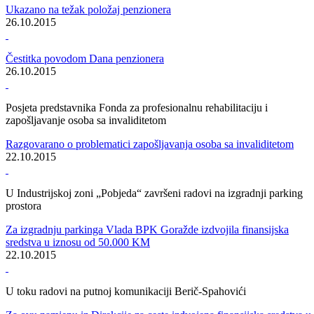
Vlada Bosansko-podrinjskog kantona Goražde održala 39. redovnu
sjednicu
Vlada odobrila novčana sredstva za sufinansiranje priključka električ
energije na Rudoj Glavi
30.10.2015