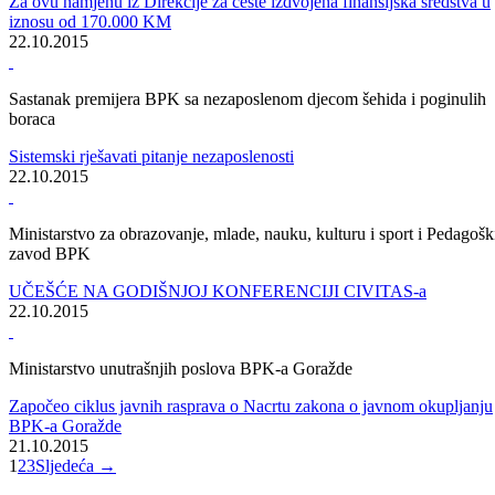
Aktivnosti Ministarstva za privredu na uređenju dionice regionalnog