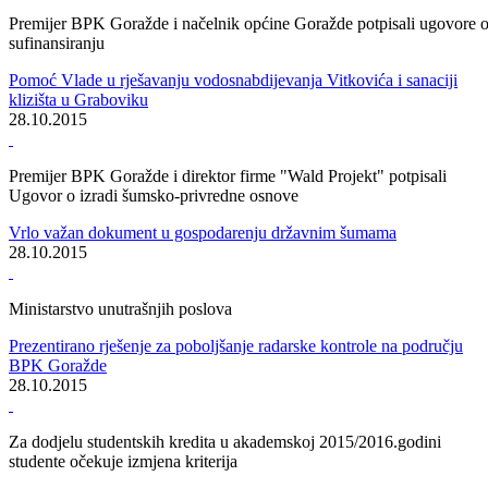
Bosansko-podrinjski kanton Goražde
Održan zajednički sastanak federalnog i kantonalnih ministara
unutrašnjih poslova, direktora FUP-a i policijskih komesara
30.10.2015