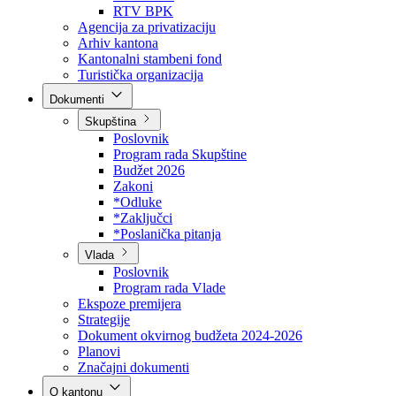
Direkcija za šumarstvo
Javna preduzeća
BPK šume
RTV BPK
Agencija za privatizaciju
Arhiv kantona
Kantonalni stambeni fond
Turistička organizacija
Dokumenti
Skupština
Poslovnik
Program rada Skupštine
Budžet 2026
Zakoni
*Odluke
*Zaključci
*Poslanička pitanja
Vlada
Poslovnik
Program rada Vlade
Ekspoze premijera
Strategije
Dokument okvirnog budžeta 2024-2026