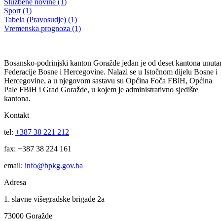
Delegacija BPK Goražde kod Reisu-l-uleme
29.10.2015