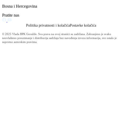
Premijer BPK Goražde i načelnik općine Goražde potpisali ugovore 
sufinansiranju