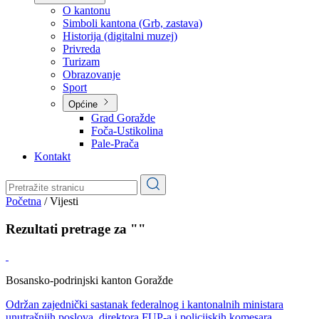
Planovi
Značajni dokumenti
O kantonu
O kantonu
Simboli kantona (Grb, zastava)
Historija (digitalni muzej)
Privreda
Turizam
Obrazovanje
Sport
Općine
Grad Goražde
Foča-Ustikolina
Pale-Prača
Kontakt
Početna
/
Vijesti
Rezultati pretrage za ""