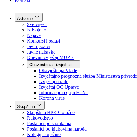
Grad Goražde
Foča-Ustikolina
Pale-Prača
Kontakt
Aktuelno
Sve vijesti
Izdvojeno
Najave
Konkursi i oglasi
Javni pozivi
Javne nabavke
Dnevni izvještaj MUP-a
Obavještenja i izvještaji
Obavještenja Vlade
Izvještajno prognozna služba Ministarstva privrede
Izvještaj o radu
Izvještaj OC Uprave
Informacije o gripi H1N1
Korona virus
Skupština
Skupština BPK Goražde
Rukovodstvo