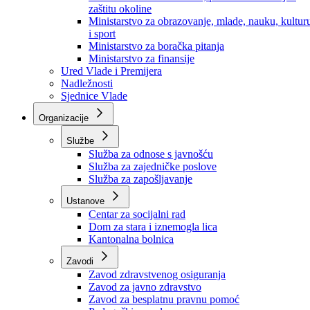
Ministarstvo za socijalnu politiku, zdravstvo,
raseljena lica i izbjeglice
Ministarstvo za urbanizam, prostorno uređenje i
zaštitu okoline
Ministarstvo za obrazovanje, mlade, nauku, kultur
i sport
Ministarstvo za boračka pitanja
Ministarstvo za finansije
Ured Vlade i Premijera
Nadležnosti
Sjednice Vlade
Organizacije
Službe
Služba za odnose s javnošću
Služba za zajedničke poslove
Služba za zapošljavanje
Ustanove
Centar za socijalni rad
Dom za stara i iznemogla lica
Kantonalna bolnica
Zavodi