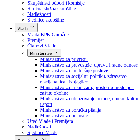
Poslanici po strankama
Poslanici po klubovima naroda
Kolegij skupštine
Skupštinski odbori i komisije
Stručna služba skupštine
Nadležnosti
Sjednice skupštine
Vlada
Vlada BPK Goražde
Premijer
Članovi Vlade
Ministarstva
Ministarstvo za privredu
Ministarstvo za pravosuđe, upravu i radne odnose
Ministarstvo za unutrašnje poslove
Ministarstvo za socijalnu politiku, zdravstvo,
raseljena lica i izbjeglice
Ministarstvo za urbanizam, prostorno uređenje i
zaštitu okoline
Ministarstvo za obrazovanje, mlade, nauku, kultur
i sport
Ministarstvo za boračka pitanja
Ministarstvo za finansije
Ured Vlade i Premijera