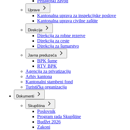
Zavod zdravstvenog osiguranja
Zavod za javno zdravstvo
Zavod za besplatnu pravnu pomoć
Pedagoški zavod
Uprave
Kantonalna uprava za inspekcijske poslove
Kantonalna uprava civilne zaštite
Direkcije
Direkcija za robne rezerve
Direkcija za ceste
Direkcija za šumarstvo
Javna preduzeća
BPK šume
RTV BPK
Agencija za privatizaciju
Arhiv kantona
Kantonalni stambeni fond
Turistička organizacija
Dokumenti
Skupština
Poslovnik