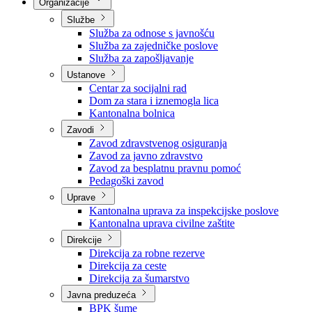
Nadležnosti
Sjednice Vlade
Organizacije
Službe
Služba za odnose s javnošću
Služba za zajedničke poslove
Služba za zapošljavanje
Ustanove
Centar za socijalni rad
Dom za stara i iznemogla lica
Kantonalna bolnica
Zavodi
Zavod zdravstvenog osiguranja
Zavod za javno zdravstvo
Zavod za besplatnu pravnu pomoć
Pedagoški zavod
Uprave
Kantonalna uprava za inspekcijske poslove
Kantonalna uprava civilne zaštite
Direkcije
Direkcija za robne rezerve
Direkcija za ceste