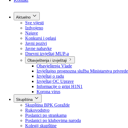
Grad Goražde
Foča-Ustikolina
Pale-Prača
Kontakt
Aktuelno
Sve vijesti
Izdvojeno
Najave
Konkursi i oglasi
Javni pozivi
Javne nabavke
Dnevni izvještaj MUP-a
Obavještenja i izvještaji
Obavještenja Vlade
Izvještajno prognozna služba Ministarstva privrede
Izvještaj o radu
Izvještaj OC Uprave
Informacije o gripi H1N1
Korona virus
Skupština
Skupština BPK Goražde
Rukovodstvo