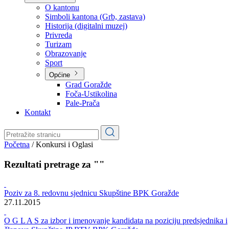
Planovi
Značajni dokumenti
O kantonu
O kantonu
Simboli kantona (Grb, zastava)
Historija (digitalni muzej)
Privreda
Turizam
Obrazovanje
Sport
Općine
Grad Goražde
Foča-Ustikolina
Pale-Prača
Kontakt
Početna
/
Konkursi i Oglasi
Rezultati pretrage za ""