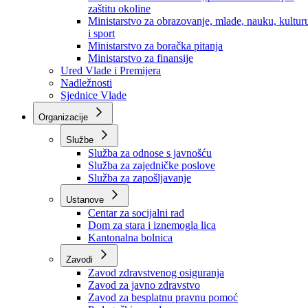
Ministarstvo za socijalnu politiku, zdravstvo,
raseljena lica i izbjeglice
Ministarstvo za urbanizam, prostorno uređenje i
zaštitu okoline
Ministarstvo za obrazovanje, mlade, nauku, kultur
i sport
Ministarstvo za boračka pitanja
Ministarstvo za finansije
Ured Vlade i Premijera
Nadležnosti
Sjednice Vlade
Organizacije
Službe
Služba za odnose s javnošću
Služba za zajedničke poslove
Služba za zapošljavanje
Ustanove
Centar za socijalni rad
Dom za stara i iznemogla lica
Kantonalna bolnica
Zavodi