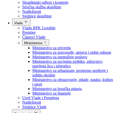
Poslanici po strankama
Poslanici po klubovima naroda
Kolegij skupštine
Skupštinski odbori i komisije
Stručna služba skupštine
Nadležnosti
Sjednice skupštine
Vlada
Vlada BPK Goražde
Premijer
Članovi Vlade
Ministarstva
Ministarstvo za privredu
Ministarstvo za pravosuđe, upravu i radne odnose
Ministarstvo za unutrašnje poslove
Ministarstvo za socijalnu politiku, zdravstvo,
raseljena lica i izbjeglice
Ministarstvo za urbanizam, prostorno uređenje i
zaštitu okoline
Ministarstvo za obrazovanje, mlade, nauku, kultur
i sport
Ministarstvo za boračka pitanja
Ministarstvo za finansije
Ured Vlade i Premijera