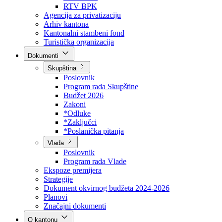
Direkcija za šumarstvo
Javna preduzeća
BPK šume
RTV BPK
Agencija za privatizaciju
Arhiv kantona
Kantonalni stambeni fond
Turistička organizacija
Dokumenti
Skupština
Poslovnik
Program rada Skupštine
Budžet 2026
Zakoni
*Odluke
*Zaključci
*Poslanička pitanja
Vlada
Poslovnik
Program rada Vlade
Ekspoze premijera
Strategije
Dokument okvirnog budžeta 2024-2026