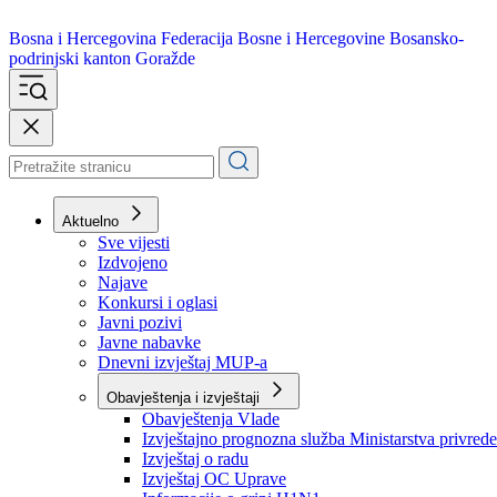
Bosna i Hercegovina
Federacija Bosne i Hercegovine
Bosansko-
podrinjski kanton Goražde
Aktuelno
Sve vijesti
Izdvojeno
Najave
Konkursi i oglasi
Javni pozivi
Javne nabavke
Dnevni izvještaj MUP-a
Obavještenja i izvještaji
Obavještenja Vlade