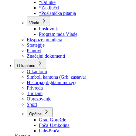
Program rada Skupštine
Budžet 2026
Zakoni
*Odluke
*Zaključci
*Poslanička pitanja
Vlada
Poslovnik
Program rada Vlade
Ekspoze premijera
Strategije
Planovi
Značajni dokumenti
O kantonu
O kantonu
Simboli kantona (Grb, zastava)
Historija (digitalni muzej)
Privreda
Turizam
Obrazovanje
Sport
Općine