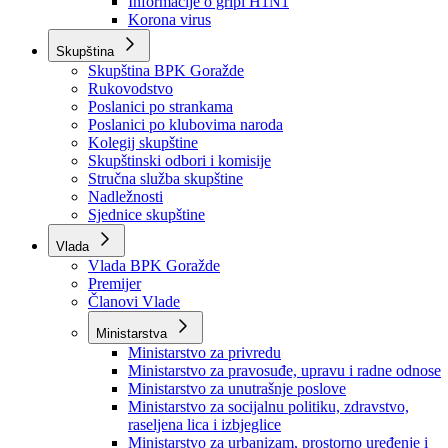
Izvještajno prognozna služba Ministarstva privrede
Izvještaj o radu
Izvještaj OC Uprave
Informacije o gripi H1N1
Korona virus
Skupština
Skupština BPK Goražde
Rukovodstvo
Poslanici po strankama
Poslanici po klubovima naroda
Kolegij skupštine
Skupštinski odbori i komisije
Stručna služba skupštine
Nadležnosti
Sjednice skupštine
Vlada
Vlada BPK Goražde
Premijer
Članovi Vlade
Ministarstva
Ministarstvo za privredu
Ministarstvo za pravosuđe, upravu i radne odnose
Ministarstvo za unutrašnje poslove