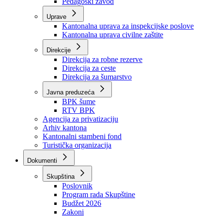
Zavod zdravstvenog osiguranja
Zavod za javno zdravstvo
Zavod za besplatnu pravnu pomoć
Pedagoški zavod
Uprave
Kantonalna uprava za inspekcijske poslove
Kantonalna uprava civilne zaštite
Direkcije
Direkcija za robne rezerve
Direkcija za ceste
Direkcija za šumarstvo
Javna preduzeća
BPK šume
RTV BPK
Agencija za privatizaciju
Arhiv kantona
Kantonalni stambeni fond
Turistička organizacija
Dokumenti
Skupština
Poslovnik