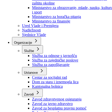
Ministarstvo za socijalnu politiku, zdravstvo,
raseljena lica i izbjeglice
Ministarstvo za urbanizam, prostorno uređenje i
zaštitu okoline
Ministarstvo za obrazovanje, mlade, nauku, kultur
i sport
Ministarstvo za boračka pitanja
Ministarstvo za finansije
Ured Vlade i Premijera
Nadležnosti
Sjednice Vlade
Organizacije
Službe
Služba za odnose s javnošću
Služba za zajedničke poslove
Služba za zapošljavanje
Ustanove
Centar za socijalni rad
Dom za stara i iznemogla lica
Kantonalna bolnica
Zavodi