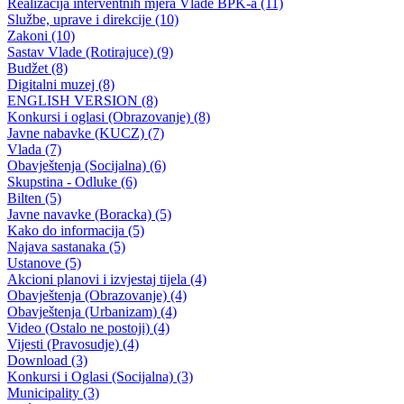
Održana 15. redovna sjednica Skupštine BPK Goražde
Usvojen Prijedlog Zakona o izmjenama i dopunama Zakona o imovin
BPK Goražde
28.06.2016