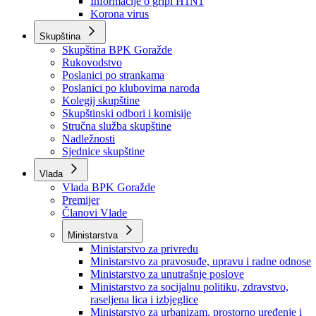
Izvještajno prognozna služba Ministarstva privrede
Izvještaj o radu
Izvještaj OC Uprave
Informacije o gripi H1N1
Korona virus
Skupština
Skupština BPK Goražde
Rukovodstvo
Poslanici po strankama
Poslanici po klubovima naroda
Kolegij skupštine
Skupštinski odbori i komisije
Stručna služba skupštine
Nadležnosti
Sjednice skupštine
Vlada
Vlada BPK Goražde
Premijer
Članovi Vlade
Ministarstva
Ministarstvo za privredu
Ministarstvo za pravosuđe, upravu i radne odnose
Ministarstvo za unutrašnje poslove