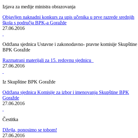
Vlada Bosansko-podrinjskog kantona Goražde
Potpisan Memorandum o zajedničkoj implementaciji projekta „Pomo
za samopomoć“ za 2016. godinu
29.06.2016