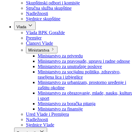
Poslanici po strankama
Poslanici po klubovima naroda
Kolegij skupštine
Skupštinski odbori i komisije
Stručna služba skupštine
Nadležnosti
Sjednice skupštine
Vlada
Vlada BPK Goražde
Premijer
Članovi Vlade
Ministarstva
Ministarstvo za privredu
Ministarstvo za pravosuđe, upravu i radne odnose
Ministarstvo za unutrašnje poslove
Ministarstvo za socijalnu politiku, zdravstvo,
raseljena lica i izbjeglice
Ministarstvo za urbanizam, prostorno uređenje i
zaštitu okoline
Ministarstvo za obrazovanje, mlade, nauku, kultur
i sport
Ministarstvo za boračka pitanja
Ministarstvo za finansije
Ured Vlade i Premijera