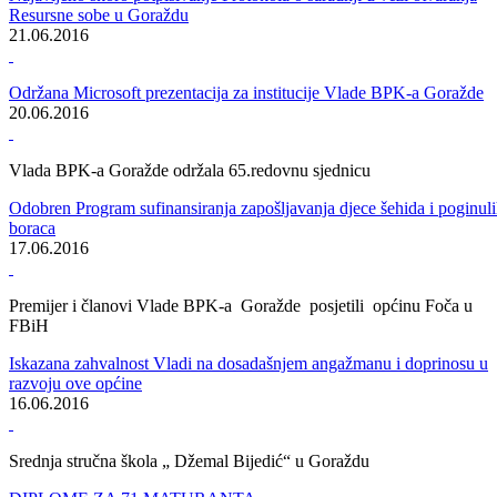
Održana tematska sjednica Skupštine BPK-a Goražde o pripadnosti
javnih prihoda FBiH BPK-u Goražde
29.06.2016