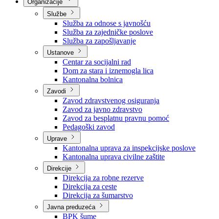
Nadležnosti
Sjednice Vlade
Organizacije
Službe
Služba za odnose s javnošću
Služba za zajedničke poslove
Služba za zapošljavanje
Ustanove
Centar za socijalni rad
Dom za stara i iznemogla lica
Kantonalna bolnica
Zavodi
Zavod zdravstvenog osiguranja
Zavod za javno zdravstvo
Zavod za besplatnu pravnu pomoć
Pedagoški zavod
Uprave
Kantonalna uprava za inspekcijske poslove
Kantonalna uprava civilne zaštite
Direkcije
Direkcija za robne rezerve
Direkcija za ceste