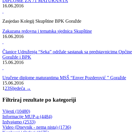
U općinama u sastavu BPK Goražde
Održane javne rasprave o nacrtu Strategije razvoja turizma 2016-
2020.godina