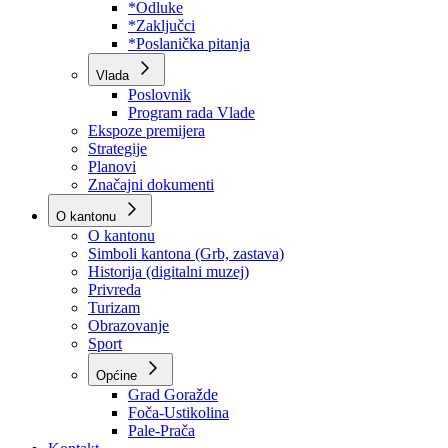
Program rada Skupštine
Budžet 2026
Zakoni
*Odluke
*Zaključci
*Poslanička pitanja
Vlada
Poslovnik
Program rada Vlade
Ekspoze premijera
Strategije
Planovi
Značajni dokumenti
O kantonu
O kantonu
Simboli kantona (Grb, zastava)
Historija (digitalni muzej)
Privreda
Turizam
Obrazovanje
Sport
Općine