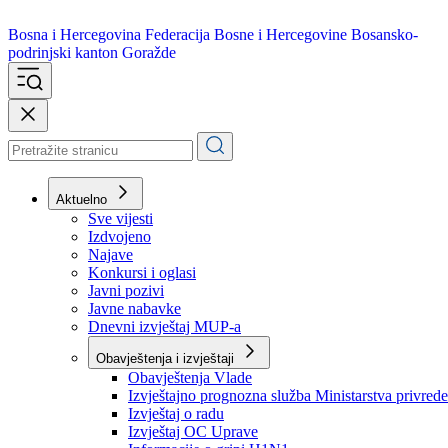
Bosna i Hercegovina
Federacija Bosne i Hercegovine
Bosansko-
podrinjski kanton Goražde
Aktuelno
Sve vijesti
Izdvojeno
Najave
Konkursi i oglasi
Javni pozivi
Javne nabavke
Dnevni izvještaj MUP-a
Obavještenja i izvještaji
Obavještenja Vlade