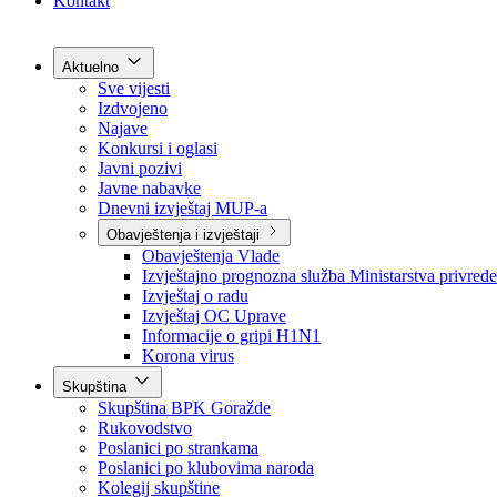
Grad Goražde
Foča-Ustikolina
Pale-Prača
Kontakt
Aktuelno
Sve vijesti
Izdvojeno
Najave
Konkursi i oglasi
Javni pozivi
Javne nabavke
Dnevni izvještaj MUP-a
Obavještenja i izvještaji
Obavještenja Vlade
Izvještajno prognozna služba Ministarstva privrede
Izvještaj o radu
Izvještaj OC Uprave
Informacije o gripi H1N1
Korona virus
Skupština
Skupština BPK Goražde
Rukovodstvo