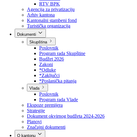
Direkcija za šumarstvo
Javna preduzeća
BPK šume
RTV BPK
Agencija za privatizaciju
Arhiv kantona
Kantonalni stambeni fond
Turistička organizacija
Dokumenti
Skupština
Poslovnik
Program rada Skupštine
Budžet 2026
Zakoni
*Odluke
*Zaključci
*Poslanička pitanja
Vlada
Poslovnik
Program rada Vlade
Ekspoze premijera
Strategije
Dokument okvirnog budžeta 2024-2026