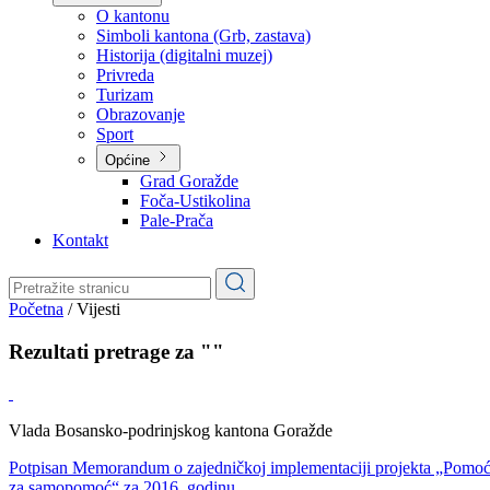
Planovi
Značajni dokumenti
O kantonu
O kantonu
Simboli kantona (Grb, zastava)
Historija (digitalni muzej)
Privreda
Turizam
Obrazovanje
Sport
Općine
Grad Goražde
Foča-Ustikolina
Pale-Prača
Kontakt
Početna
/
Vijesti
Rezultati pretrage za ""