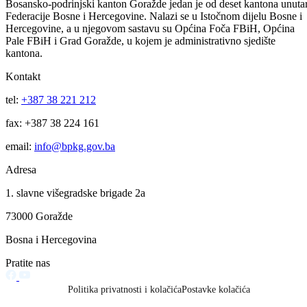
Odluka Vlade FBiH: Radne knjižice od jula mjeseca više ne važe
28.06.2016