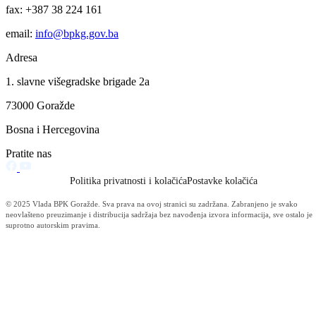
Javni poziv za prijavu prijedloga projektnih aktivnosti za učešće u
Programu utroška sredstava Ministarstva za obrazovanje, mlade,
nauku, kulturu i sport Bosansko – podrinjskog kantona Goražde sa
ekonomskog koda 614 300 – Tekući transfer neprofitnim
organizacijama – za mlade za 2016. godinu
29.06.2016