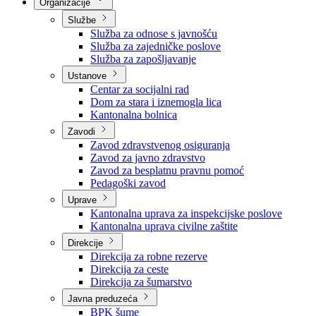
Nadležnosti
Sjednice Vlade
Organizacije
Službe
Služba za odnose s javnošću
Služba za zajedničke poslove
Služba za zapošljavanje
Ustanove
Centar za socijalni rad
Dom za stara i iznemogla lica
Kantonalna bolnica
Zavodi
Zavod zdravstvenog osiguranja
Zavod za javno zdravstvo
Zavod za besplatnu pravnu pomoć
Pedagoški zavod
Uprave
Kantonalna uprava za inspekcijske poslove
Kantonalna uprava civilne zaštite
Direkcije
Direkcija za robne rezerve
Direkcija za ceste