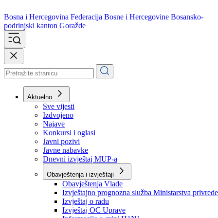
Bosna i Hercegovina
Federacija Bosne i Hercegovine
Bosansko-
podrinjski kanton Goražde
Aktuelno
Sve vijesti
Izdvojeno
Najave
Konkursi i oglasi
Javni pozivi
Javne nabavke
Dnevni izvještaj MUP-a
Obavještenja i izvještaji
Obavještenja Vlade