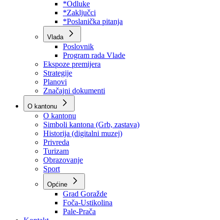
Program rada Skupštine
Budžet 2026
Zakoni
*Odluke
*Zaključci
*Poslanička pitanja
Vlada
Poslovnik
Program rada Vlade
Ekspoze premijera
Strategije
Planovi
Značajni dokumenti
O kantonu
O kantonu
Simboli kantona (Grb, zastava)
Historija (digitalni muzej)
Privreda
Turizam
Obrazovanje
Sport
Općine