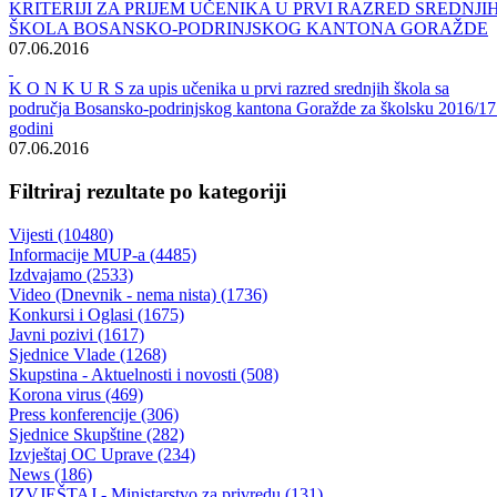
O D L U K A o izboru najpovoljnijeg ponuđača za isporuku lož-ulja
“LUEL”
30.06.2016