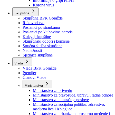
Izvještajno prognozna služba Ministarstva privrede
Izvještaj o radu
Izvještaj OC Uprave
Informacije o gripi H1N1
Korona virus
Skupština
Skupština BPK Goražde
Rukovodstvo
Poslanici po strankama
Poslanici po klubovima naroda
Kolegij skupštine
Skupštinski odbori i komisije
Stručna služba skupštine
Nadležnosti
Sjednice skupštine
Vlada
Vlada BPK Goražde
Premijer
Članovi Vlade
Ministarstva
Ministarstvo za privredu
Ministarstvo za pravosuđe, upravu i radne odnose
Ministarstvo za unutrašnje poslove