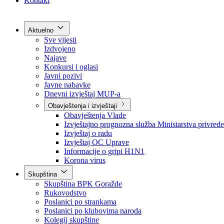
Grad Goražde
Foča-Ustikolina
Pale-Prača
Kontakt
Aktuelno
Sve vijesti
Izdvojeno
Najave
Konkursi i oglasi
Javni pozivi
Javne nabavke
Dnevni izvještaj MUP-a
Obavještenja i izvještaji
Obavještenja Vlade
Izvještajno prognozna služba Ministarstva privrede
Izvještaj o radu
Izvještaj OC Uprave
Informacije o gripi H1N1
Korona virus
Skupština
Skupština BPK Goražde
Rukovodstvo