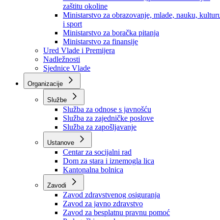
Ministarstvo za socijalnu politiku, zdravstvo,
raseljena lica i izbjeglice
Ministarstvo za urbanizam, prostorno uređenje i
zaštitu okoline
Ministarstvo za obrazovanje, mlade, nauku, kultur
i sport
Ministarstvo za boračka pitanja
Ministarstvo za finansije
Ured Vlade i Premijera
Nadležnosti
Sjednice Vlade
Organizacije
Službe
Služba za odnose s javnošću
Služba za zajedničke poslove
Služba za zapošljavanje
Ustanove
Centar za socijalni rad
Dom za stara i iznemogla lica
Kantonalna bolnica
Zavodi