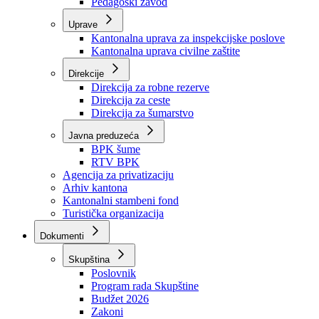
Zavod zdravstvenog osiguranja
Zavod za javno zdravstvo
Zavod za besplatnu pravnu pomoć
Pedagoški zavod
Uprave
Kantonalna uprava za inspekcijske poslove
Kantonalna uprava civilne zaštite
Direkcije
Direkcija za robne rezerve
Direkcija za ceste
Direkcija za šumarstvo
Javna preduzeća
BPK šume
RTV BPK
Agencija za privatizaciju
Arhiv kantona
Kantonalni stambeni fond
Turistička organizacija
Dokumenti
Skupština
Poslovnik