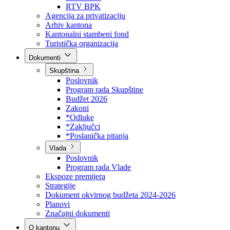
Direkcija za šumarstvo
Javna preduzeća
BPK šume
RTV BPK
Agencija za privatizaciju
Arhiv kantona
Kantonalni stambeni fond
Turistička organizacija
Dokumenti
Skupština
Poslovnik
Program rada Skupštine
Budžet 2026
Zakoni
*Odluke
*Zaključci
*Poslanička pitanja
Vlada
Poslovnik
Program rada Vlade
Ekspoze premijera
Strategije
Dokument okvirnog budžeta 2024-2026