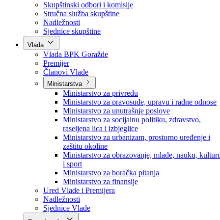
Poslanici po strankama
Poslanici po klubovima naroda
Kolegij skupštine
Skupštinski odbori i komisije
Stručna služba skupštine
Nadležnosti
Sjednice skupštine
Vlada
Vlada BPK Goražde
Premijer
Članovi Vlade
Ministarstva
Ministarstvo za privredu
Ministarstvo za pravosuđe, upravu i radne odnose
Ministarstvo za unutrašnje poslove
Ministarstvo za socijalnu politiku, zdravstvo,
raseljena lica i izbjeglice
Ministarstvo za urbanizam, prostorno uređenje i
zaštitu okoline
Ministarstvo za obrazovanje, mlade, nauku, kultur
i sport
Ministarstvo za boračka pitanja
Ministarstvo za finansije
Ured Vlade i Premijera