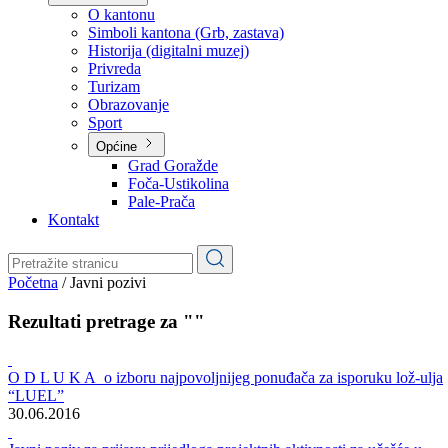
Planovi
Značajni dokumenti
O kantonu
O kantonu
Simboli kantona (Grb, zastava)
Historija (digitalni muzej)
Privreda
Turizam
Obrazovanje
Sport
Općine
Grad Goražde
Foča-Ustikolina
Pale-Prača
Kontakt
Početna
/
Javni pozivi
Rezultati pretrage za ""