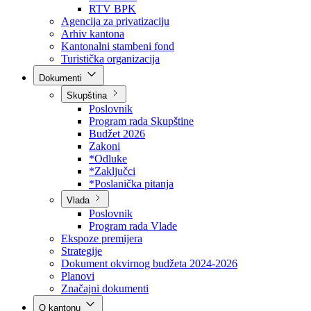
Direkcija za šumarstvo
Javna preduzeća
BPK šume
RTV BPK
Agencija za privatizaciju
Arhiv kantona
Kantonalni stambeni fond
Turistička organizacija
Dokumenti
Skupština
Poslovnik
Program rada Skupštine
Budžet 2026
Zakoni
*Odluke
*Zaključci
*Poslanička pitanja
Vlada
Poslovnik
Program rada Vlade
Ekspoze premijera
Strategije
Dokument okvirnog budžeta 2024-2026