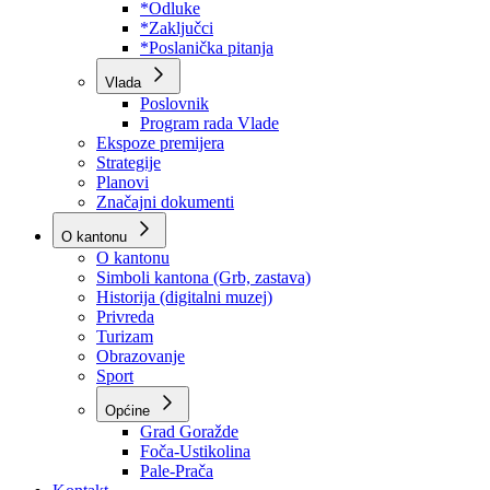
Program rada Skupštine
Budžet 2026
Zakoni
*Odluke
*Zaključci
*Poslanička pitanja
Vlada
Poslovnik
Program rada Vlade
Ekspoze premijera
Strategije
Planovi
Značajni dokumenti
O kantonu
O kantonu
Simboli kantona (Grb, zastava)
Historija (digitalni muzej)
Privreda
Turizam
Obrazovanje
Sport
Općine