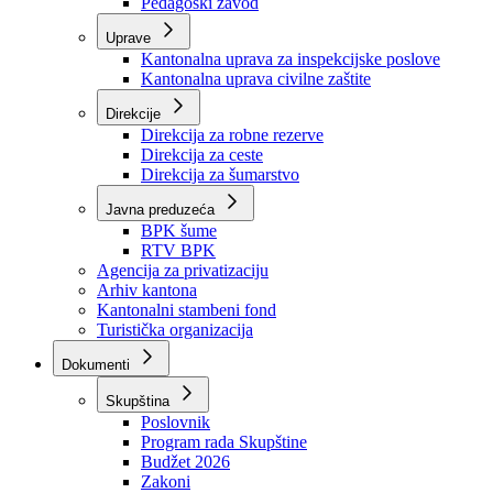
Zavod zdravstvenog osiguranja
Zavod za javno zdravstvo
Zavod za besplatnu pravnu pomoć
Pedagoški zavod
Uprave
Kantonalna uprava za inspekcijske poslove
Kantonalna uprava civilne zaštite
Direkcije
Direkcija za robne rezerve
Direkcija za ceste
Direkcija za šumarstvo
Javna preduzeća
BPK šume
RTV BPK
Agencija za privatizaciju
Arhiv kantona
Kantonalni stambeni fond
Turistička organizacija
Dokumenti
Skupština
Poslovnik