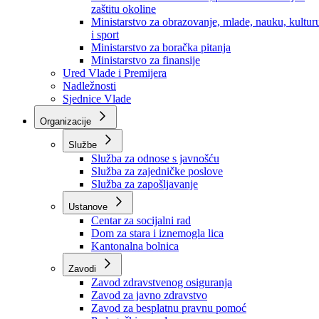
Ministarstvo za socijalnu politiku, zdravstvo,
raseljena lica i izbjeglice
Ministarstvo za urbanizam, prostorno uređenje i
zaštitu okoline
Ministarstvo za obrazovanje, mlade, nauku, kultur
i sport
Ministarstvo za boračka pitanja
Ministarstvo za finansije
Ured Vlade i Premijera
Nadležnosti
Sjednice Vlade
Organizacije
Službe
Služba za odnose s javnošću
Služba za zajedničke poslove
Služba za zapošljavanje
Ustanove
Centar za socijalni rad
Dom za stara i iznemogla lica
Kantonalna bolnica
Zavodi