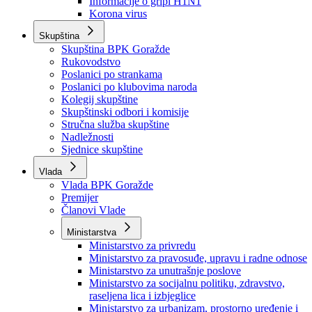
Izvještajno prognozna služba Ministarstva privrede
Izvještaj o radu
Izvještaj OC Uprave
Informacije o gripi H1N1
Korona virus
Skupština
Skupština BPK Goražde
Rukovodstvo
Poslanici po strankama
Poslanici po klubovima naroda
Kolegij skupštine
Skupštinski odbori i komisije
Stručna služba skupštine
Nadležnosti
Sjednice skupštine
Vlada
Vlada BPK Goražde
Premijer
Članovi Vlade
Ministarstva
Ministarstvo za privredu
Ministarstvo za pravosuđe, upravu i radne odnose
Ministarstvo za unutrašnje poslove