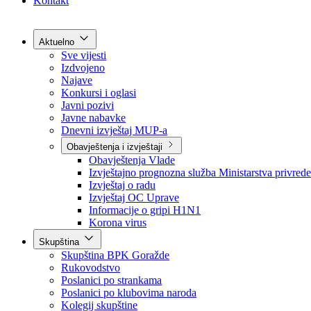
Grad Goražde
Foča-Ustikolina
Pale-Prača
Kontakt
Aktuelno
Sve vijesti
Izdvojeno
Najave
Konkursi i oglasi
Javni pozivi
Javne nabavke
Dnevni izvještaj MUP-a
Obavještenja i izvještaji
Obavještenja Vlade
Izvještajno prognozna služba Ministarstva privrede
Izvještaj o radu
Izvještaj OC Uprave
Informacije o gripi H1N1
Korona virus
Skupština
Skupština BPK Goražde
Rukovodstvo