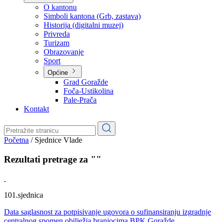
Planovi
Značajni dokumenti
O kantonu
O kantonu
Simboli kantona (Grb, zastava)
Historija (digitalni muzej)
Privreda
Turizam
Obrazovanje
Sport
Općine
Grad Goražde
Foča-Ustikolina
Pale-Prača
Kontakt
Početna
/
Sjednice Vlade
Rezultati pretrage za ""