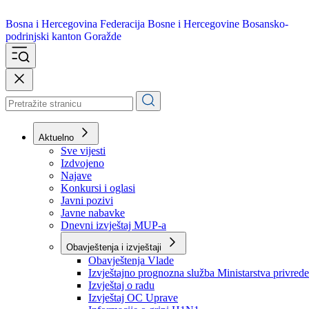
Bosna i Hercegovina
Federacija Bosne i Hercegovine
Bosansko-
podrinjski kanton Goražde
Aktuelno
Sve vijesti
Izdvojeno
Najave
Konkursi i oglasi
Javni pozivi
Javne nabavke
Dnevni izvještaj MUP-a
Obavještenja i izvještaji
Obavještenja Vlade