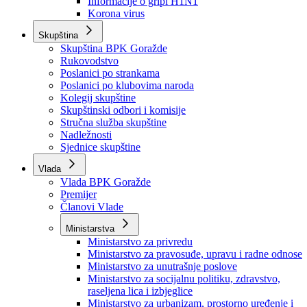
Izvještajno prognozna služba Ministarstva privrede
Izvještaj o radu
Izvještaj OC Uprave
Informacije o gripi H1N1
Korona virus
Skupština
Skupština BPK Goražde
Rukovodstvo
Poslanici po strankama
Poslanici po klubovima naroda
Kolegij skupštine
Skupštinski odbori i komisije
Stručna služba skupštine
Nadležnosti
Sjednice skupštine
Vlada
Vlada BPK Goražde
Premijer
Članovi Vlade
Ministarstva
Ministarstvo za privredu
Ministarstvo za pravosuđe, upravu i radne odnose
Ministarstvo za unutrašnje poslove