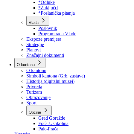
Program rada Skupštine
Budžet 2026
Zakoni
*Odluke
*Zaključci
*Poslanička pitanja
Vlada
Poslovnik
Program rada Vlade
Ekspoze premijera
Strategije
Planovi
Značajni dokumenti
O kantonu
O kantonu
Simboli kantona (Grb, zastava)
Historija (digitalni muzej)
Privreda
Turizam
Obrazovanje
Sport
Općine