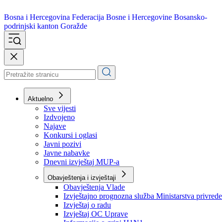
Bosna i Hercegovina
Federacija Bosne i Hercegovine
Bosansko-
podrinjski kanton Goražde
Aktuelno
Sve vijesti
Izdvojeno
Najave
Konkursi i oglasi
Javni pozivi
Javne nabavke
Dnevni izvještaj MUP-a
Obavještenja i izvještaji
Obavještenja Vlade