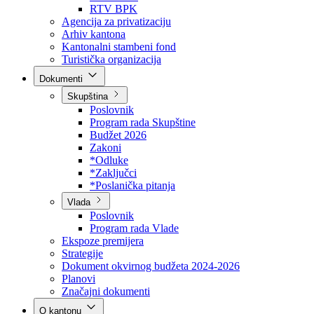
Direkcija za šumarstvo
Javna preduzeća
BPK šume
RTV BPK
Agencija za privatizaciju
Arhiv kantona
Kantonalni stambeni fond
Turistička organizacija
Dokumenti
Skupština
Poslovnik
Program rada Skupštine
Budžet 2026
Zakoni
*Odluke
*Zaključci
*Poslanička pitanja
Vlada
Poslovnik
Program rada Vlade
Ekspoze premijera
Strategije
Dokument okvirnog budžeta 2024-2026