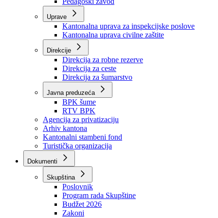
Zavod zdravstvenog osiguranja
Zavod za javno zdravstvo
Zavod za besplatnu pravnu pomoć
Pedagoški zavod
Uprave
Kantonalna uprava za inspekcijske poslove
Kantonalna uprava civilne zaštite
Direkcije
Direkcija za robne rezerve
Direkcija za ceste
Direkcija za šumarstvo
Javna preduzeća
BPK šume
RTV BPK
Agencija za privatizaciju
Arhiv kantona
Kantonalni stambeni fond
Turistička organizacija
Dokumenti
Skupština
Poslovnik