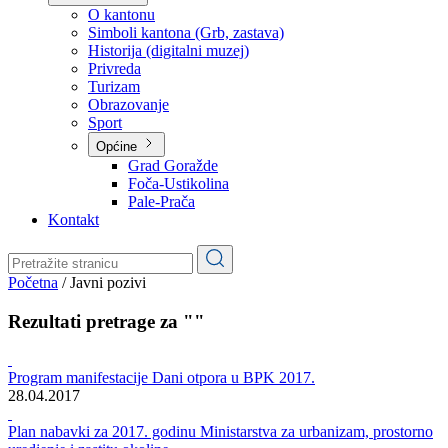
Planovi
Značajni dokumenti
O kantonu
O kantonu
Simboli kantona (Grb, zastava)
Historija (digitalni muzej)
Privreda
Turizam
Obrazovanje
Sport
Općine
Grad Goražde
Foča-Ustikolina
Pale-Prača
Kontakt
Početna
/
Javni pozivi
Rezultati pretrage za ""