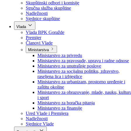
Poslanici po strankama
Poslanici po klubovima naroda
Kolegij skupštine
Skupštinski odbori i komisije
Stručna služba skupštine
Nadležnosti
Sjednice skupštine
Vlada
Vlada BPK Goražde
Premijer
Članovi Vlade
Ministarstva
Ministarstvo za privredu
Ministarstvo za pravosuđe, upravu i radne odnose
Ministarstvo za unutrašnje poslove
Ministarstvo za socijalnu politiku, zdravstvo,
raseljena lica i izbjeglice
Ministarstvo za urbanizam, prostorno uređenje i
zaštitu okoline
Ministarstvo za obrazovanje, mlade, nauku, kultur
i sport
Ministarstvo za boračka pitanja
Ministarstvo za finansije
Ured Vlade i Premijera