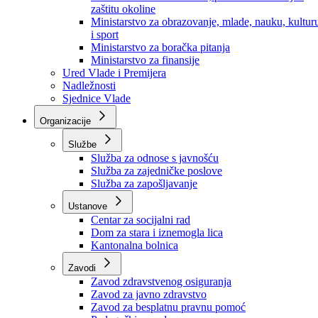
Ministarstvo za socijalnu politiku, zdravstvo,
raseljena lica i izbjeglice
Ministarstvo za urbanizam, prostorno uređenje i
zaštitu okoline
Ministarstvo za obrazovanje, mlade, nauku, kultur
i sport
Ministarstvo za boračka pitanja
Ministarstvo za finansije
Ured Vlade i Premijera
Nadležnosti
Sjednice Vlade
Organizacije
Službe
Služba za odnose s javnošću
Služba za zajedničke poslove
Služba za zapošljavanje
Ustanove
Centar za socijalni rad
Dom za stara i iznemogla lica
Kantonalna bolnica
Zavodi