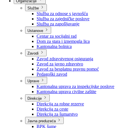
Nadležnosti
Sjednice Vlade
Organizacije
Službe
Služba za odnose s javnošću
Služba za zajedničke poslove
Služba za zapošljavanje
Ustanove
Centar za socijalni rad
Dom za stara i iznemogla lica
Kantonalna bolnica
Zavodi
Zavod zdravstvenog osiguranja
Zavod za javno zdravstvo
Zavod za besplatnu pravnu pomoć
Pedagoški zavod
Uprave
Kantonalna uprava za inspekcijske poslove
Kantonalna uprava civilne zaštite
Direkcije
Direkcija za robne rezerve
Direkcija za ceste