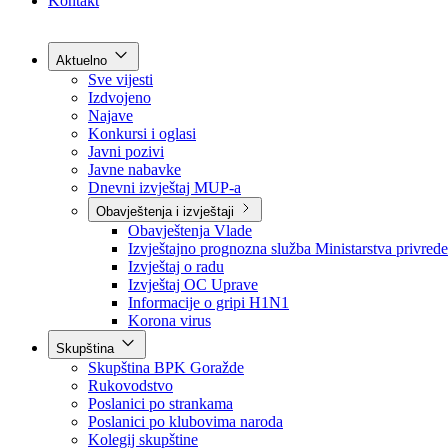
Grad Goražde
Foča-Ustikolina
Pale-Prača
Kontakt
Aktuelno
Sve vijesti
Izdvojeno
Najave
Konkursi i oglasi
Javni pozivi
Javne nabavke
Dnevni izvještaj MUP-a
Obavještenja i izvještaji
Obavještenja Vlade
Izvještajno prognozna služba Ministarstva privrede
Izvještaj o radu
Izvještaj OC Uprave
Informacije o gripi H1N1
Korona virus
Skupština
Skupština BPK Goražde
Rukovodstvo