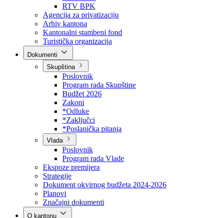
Direkcija za šumarstvo
Javna preduzeća
BPK šume
RTV BPK
Agencija za privatizaciju
Arhiv kantona
Kantonalni stambeni fond
Turistička organizacija
Dokumenti
Skupština
Poslovnik
Program rada Skupštine
Budžet 2026
Zakoni
*Odluke
*Zaključci
*Poslanička pitanja
Vlada
Poslovnik
Program rada Vlade
Ekspoze premijera
Strategije
Dokument okvirnog budžeta 2024-2026