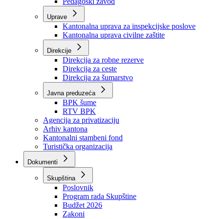
Zavod zdravstvenog osiguranja
Zavod za javno zdravstvo
Zavod za besplatnu pravnu pomoć
Pedagoški zavod
Uprave
Kantonalna uprava za inspekcijske poslove
Kantonalna uprava civilne zaštite
Direkcije
Direkcija za robne rezerve
Direkcija za ceste
Direkcija za šumarstvo
Javna preduzeća
BPK šume
RTV BPK
Agencija za privatizaciju
Arhiv kantona
Kantonalni stambeni fond
Turistička organizacija
Dokumenti
Skupština
Poslovnik