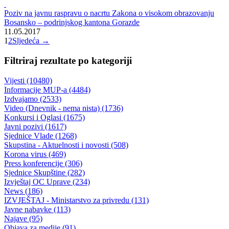
Obavijest o odrzavanju Javne rasprave o Programu novcanih
podsticaja u poljoprivredi za 2017. godinu
29.05.2017