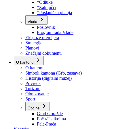
Program rada Skupštine
Budžet 2026
Zakoni
*Odluke
*Zaključci
*Poslanička pitanja
Vlada
Poslovnik
Program rada Vlade
Ekspoze premijera
Strategije
Planovi
Značajni dokumenti
O kantonu
O kantonu
Simboli kantona (Grb, zastava)
Historija (digitalni muzej)
Privreda
Turizam
Obrazovanje
Sport
Općine