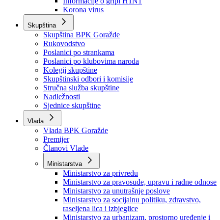
Izvještajno prognozna služba Ministarstva privrede
Izvještaj o radu
Izvještaj OC Uprave
Informacije o gripi H1N1
Korona virus
Skupština
Skupština BPK Goražde
Rukovodstvo
Poslanici po strankama
Poslanici po klubovima naroda
Kolegij skupštine
Skupštinski odbori i komisije
Stručna služba skupštine
Nadležnosti
Sjednice skupštine
Vlada
Vlada BPK Goražde
Premijer
Članovi Vlade
Ministarstva
Ministarstvo za privredu
Ministarstvo za pravosuđe, upravu i radne odnose
Ministarstvo za unutrašnje poslove