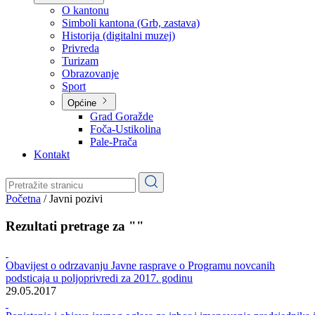
Planovi
Značajni dokumenti
O kantonu
O kantonu
Simboli kantona (Grb, zastava)
Historija (digitalni muzej)
Privreda
Turizam
Obrazovanje
Sport
Općine
Grad Goražde
Foča-Ustikolina
Pale-Prača
Kontakt
Početna
/
Javni pozivi
Rezultati pretrage za ""