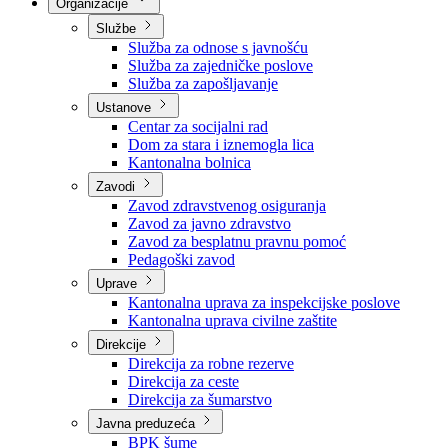
Nadležnosti
Sjednice Vlade
Organizacije
Službe
Služba za odnose s javnošću
Služba za zajedničke poslove
Služba za zapošljavanje
Ustanove
Centar za socijalni rad
Dom za stara i iznemogla lica
Kantonalna bolnica
Zavodi
Zavod zdravstvenog osiguranja
Zavod za javno zdravstvo
Zavod za besplatnu pravnu pomoć
Pedagoški zavod
Uprave
Kantonalna uprava za inspekcijske poslove
Kantonalna uprava civilne zaštite
Direkcije
Direkcija za robne rezerve
Direkcija za ceste