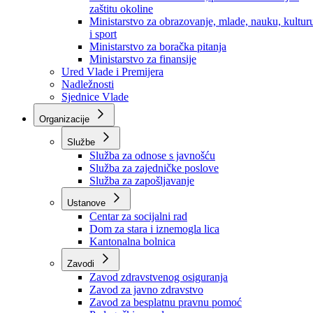
Ministarstvo za socijalnu politiku, zdravstvo,
raseljena lica i izbjeglice
Ministarstvo za urbanizam, prostorno uređenje i
zaštitu okoline
Ministarstvo za obrazovanje, mlade, nauku, kultur
i sport
Ministarstvo za boračka pitanja
Ministarstvo za finansije
Ured Vlade i Premijera
Nadležnosti
Sjednice Vlade
Organizacije
Službe
Služba za odnose s javnošću
Služba za zajedničke poslove
Služba za zapošljavanje
Ustanove
Centar za socijalni rad
Dom za stara i iznemogla lica
Kantonalna bolnica
Zavodi