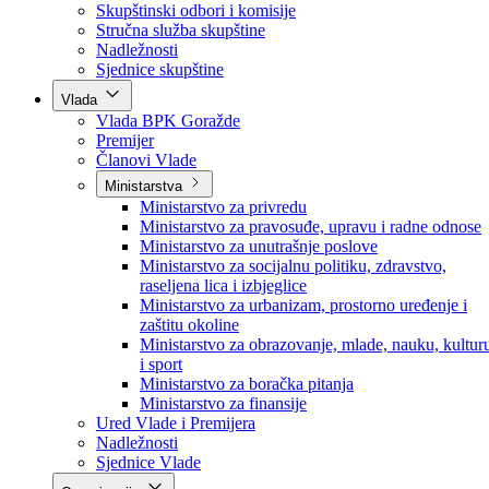
Poslanici po strankama
Poslanici po klubovima naroda
Kolegij skupštine
Skupštinski odbori i komisije
Stručna služba skupštine
Nadležnosti
Sjednice skupštine
Vlada
Vlada BPK Goražde
Premijer
Članovi Vlade
Ministarstva
Ministarstvo za privredu
Ministarstvo za pravosuđe, upravu i radne odnose
Ministarstvo za unutrašnje poslove
Ministarstvo za socijalnu politiku, zdravstvo,
raseljena lica i izbjeglice
Ministarstvo za urbanizam, prostorno uređenje i
zaštitu okoline
Ministarstvo za obrazovanje, mlade, nauku, kultur
i sport
Ministarstvo za boračka pitanja
Ministarstvo za finansije
Ured Vlade i Premijera