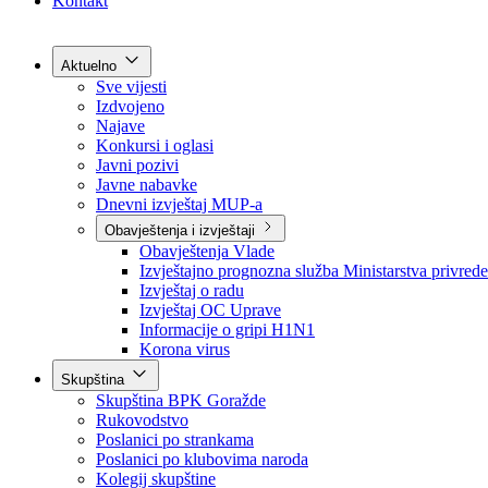
Grad Goražde
Foča-Ustikolina
Pale-Prača
Kontakt
Aktuelno
Sve vijesti
Izdvojeno
Najave
Konkursi i oglasi
Javni pozivi
Javne nabavke
Dnevni izvještaj MUP-a
Obavještenja i izvještaji
Obavještenja Vlade
Izvještajno prognozna služba Ministarstva privrede
Izvještaj o radu
Izvještaj OC Uprave
Informacije o gripi H1N1
Korona virus
Skupština
Skupština BPK Goražde
Rukovodstvo