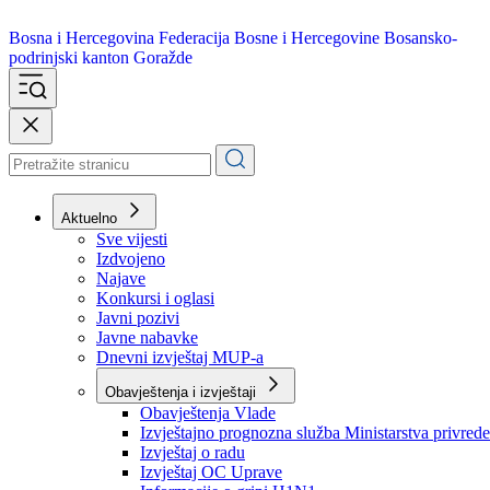
Bosna i Hercegovina
Federacija Bosne i Hercegovine
Bosansko-
podrinjski kanton Goražde
Aktuelno
Sve vijesti
Izdvojeno
Najave
Konkursi i oglasi
Javni pozivi
Javne nabavke
Dnevni izvještaj MUP-a
Obavještenja i izvještaji
Obavještenja Vlade