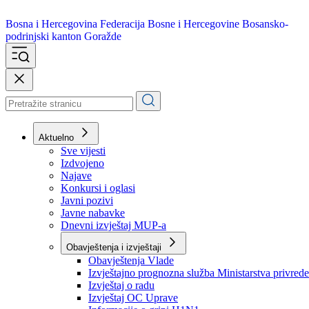
Bosna i Hercegovina
Federacija Bosne i Hercegovine
Bosansko-
podrinjski kanton Goražde
Aktuelno
Sve vijesti
Izdvojeno
Najave
Konkursi i oglasi
Javni pozivi
Javne nabavke
Dnevni izvještaj MUP-a
Obavještenja i izvještaji
Obavještenja Vlade