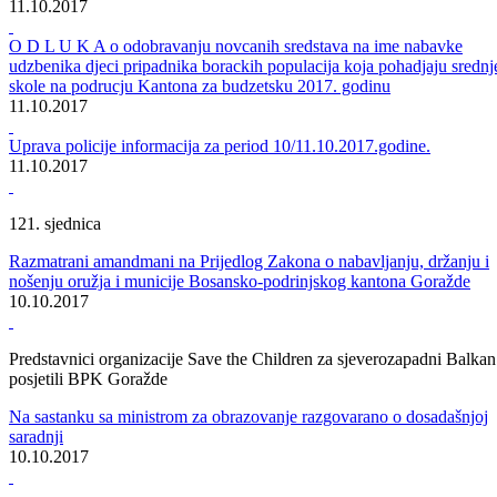
Skupština BPK Goražde održala 27. redovnu sjednicu
Usvojen Izvještaj o radu Vlade BPK Goražde za 2016. godinu
11.10.2017