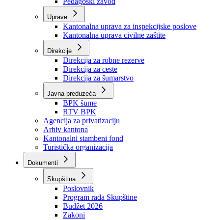
Zavod zdravstvenog osiguranja
Zavod za javno zdravstvo
Zavod za besplatnu pravnu pomoć
Pedagoški zavod
Uprave
Kantonalna uprava za inspekcijske poslove
Kantonalna uprava civilne zaštite
Direkcije
Direkcija za robne rezerve
Direkcija za ceste
Direkcija za šumarstvo
Javna preduzeća
BPK šume
RTV BPK
Agencija za privatizaciju
Arhiv kantona
Kantonalni stambeni fond
Turistička organizacija
Dokumenti
Skupština
Poslovnik