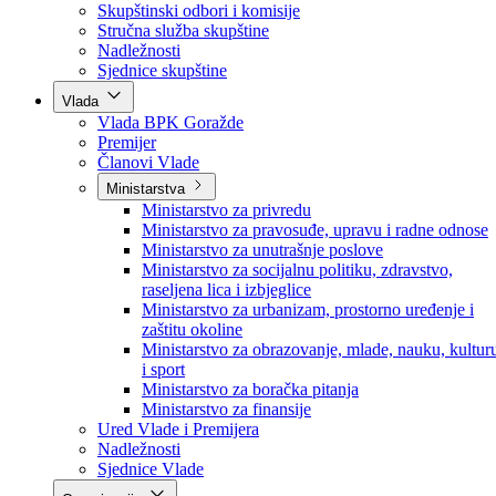
Poslanici po strankama
Poslanici po klubovima naroda
Kolegij skupštine
Skupštinski odbori i komisije
Stručna služba skupštine
Nadležnosti
Sjednice skupštine
Vlada
Vlada BPK Goražde
Premijer
Članovi Vlade
Ministarstva
Ministarstvo za privredu
Ministarstvo za pravosuđe, upravu i radne odnose
Ministarstvo za unutrašnje poslove
Ministarstvo za socijalnu politiku, zdravstvo,
raseljena lica i izbjeglice
Ministarstvo za urbanizam, prostorno uređenje i
zaštitu okoline
Ministarstvo za obrazovanje, mlade, nauku, kultur
i sport
Ministarstvo za boračka pitanja
Ministarstvo za finansije
Ured Vlade i Premijera