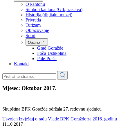
Planovi
Značajni dokumenti
O kantonu
O kantonu
Simboli kantona (Grb, zastava)
Historija (digitalni muzej)
Privreda
Turizam
Obrazovanje
Sport
Općine
Grad Goražde
Foča-Ustikolina
Pale-Prača
Kontakt
Mjesec:
Oktobar 2017.