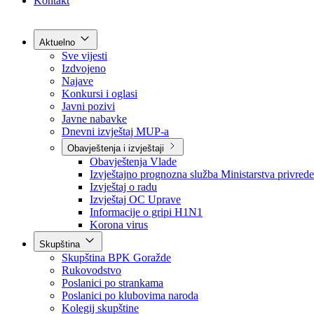
Grad Goražde
Foča-Ustikolina
Pale-Prača
Kontakt
Aktuelno
Sve vijesti
Izdvojeno
Najave
Konkursi i oglasi
Javni pozivi
Javne nabavke
Dnevni izvještaj MUP-a
Obavještenja i izvještaji
Obavještenja Vlade
Izvještajno prognozna služba Ministarstva privrede
Izvještaj o radu
Izvještaj OC Uprave
Informacije o gripi H1N1
Korona virus
Skupština
Skupština BPK Goražde
Rukovodstvo