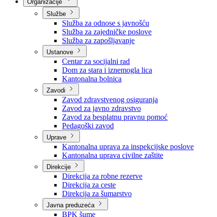
Nadležnosti
Sjednice Vlade
Organizacije
Službe
Služba za odnose s javnošću
Služba za zajedničke poslove
Služba za zapošljavanje
Ustanove
Centar za socijalni rad
Dom za stara i iznemogla lica
Kantonalna bolnica
Zavodi
Zavod zdravstvenog osiguranja
Zavod za javno zdravstvo
Zavod za besplatnu pravnu pomoć
Pedagoški zavod
Uprave
Kantonalna uprava za inspekcijske poslove
Kantonalna uprava civilne zaštite
Direkcije
Direkcija za robne rezerve
Direkcija za ceste