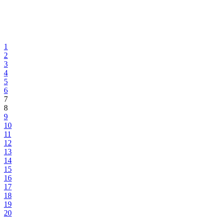
5. TEMATSKA SJEDNICA SKUPŠTINE BPK GORAŽDE –
NASTAVAK
Na temelju Informacije o sveobuhvatnoj analizi stanja poljoprivrede i
ruralne infrastrukture, Skupština BPK Goražde usvojila predložene
zaključke
11.10.2017