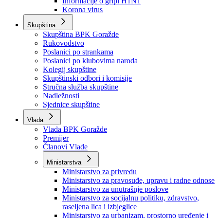
Izvještajno prognozna služba Ministarstva privrede
Izvještaj o radu
Izvještaj OC Uprave
Informacije o gripi H1N1
Korona virus
Skupština
Skupština BPK Goražde
Rukovodstvo
Poslanici po strankama
Poslanici po klubovima naroda
Kolegij skupštine
Skupštinski odbori i komisije
Stručna služba skupštine
Nadležnosti
Sjednice skupštine
Vlada
Vlada BPK Goražde
Premijer
Članovi Vlade
Ministarstva
Ministarstvo za privredu
Ministarstvo za pravosuđe, upravu i radne odnose
Ministarstvo za unutrašnje poslove