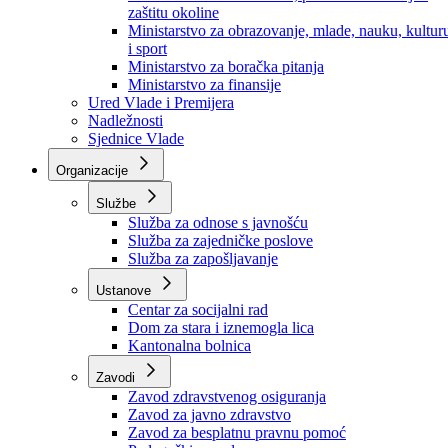
Ministarstvo za socijalnu politiku, zdravstvo,
raseljena lica i izbjeglice
Ministarstvo za urbanizam, prostorno uređenje i
zaštitu okoline
Ministarstvo za obrazovanje, mlade, nauku, kultur
i sport
Ministarstvo za boračka pitanja
Ministarstvo za finansije
Ured Vlade i Premijera
Nadležnosti
Sjednice Vlade
Organizacije
Službe
Služba za odnose s javnošću
Služba za zajedničke poslove
Služba za zapošljavanje
Ustanove
Centar za socijalni rad
Dom za stara i iznemogla lica
Kantonalna bolnica
Zavodi