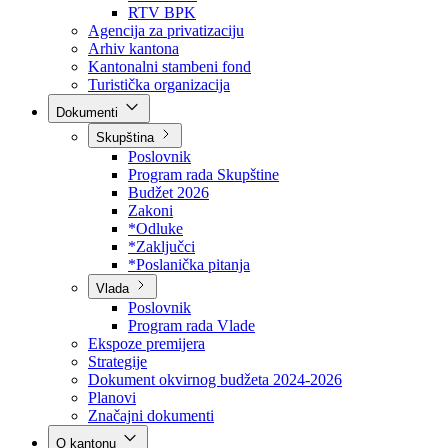
Direkcija za šumarstvo
Javna preduzeća
BPK šume
RTV BPK
Agencija za privatizaciju
Arhiv kantona
Kantonalni stambeni fond
Turistička organizacija
Dokumenti
Skupština
Poslovnik
Program rada Skupštine
Budžet 2026
Zakoni
*Odluke
*Zaključci
*Poslanička pitanja
Vlada
Poslovnik
Program rada Vlade
Ekspoze premijera
Strategije
Dokument okvirnog budžeta 2024-2026