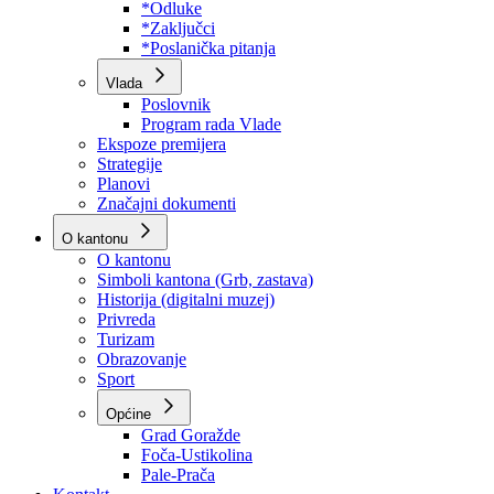
Program rada Skupštine
Budžet 2026
Zakoni
*Odluke
*Zaključci
*Poslanička pitanja
Vlada
Poslovnik
Program rada Vlade
Ekspoze premijera
Strategije
Planovi
Značajni dokumenti
O kantonu
O kantonu
Simboli kantona (Grb, zastava)
Historija (digitalni muzej)
Privreda
Turizam
Obrazovanje
Sport
Općine