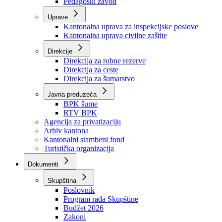
Zavod zdravstvenog osiguranja
Zavod za javno zdravstvo
Zavod za besplatnu pravnu pomoć
Pedagoški zavod
Uprave
Kantonalna uprava za inspekcijske poslove
Kantonalna uprava civilne zaštite
Direkcije
Direkcija za robne rezerve
Direkcija za ceste
Direkcija za šumarstvo
Javna preduzeća
BPK šume
RTV BPK
Agencija za privatizaciju
Arhiv kantona
Kantonalni stambeni fond
Turistička organizacija
Dokumenti
Skupština
Poslovnik