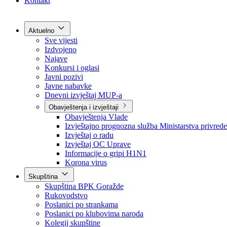
Grad Goražde
Foča-Ustikolina
Pale-Prača
Kontakt
Aktuelno
Sve vijesti
Izdvojeno
Najave
Konkursi i oglasi
Javni pozivi
Javne nabavke
Dnevni izvještaj MUP-a
Obavještenja i izvještaji
Obavještenja Vlade
Izvještajno prognozna služba Ministarstva privrede
Izvještaj o radu
Izvještaj OC Uprave
Informacije o gripi H1N1
Korona virus
Skupština
Skupština BPK Goražde
Rukovodstvo