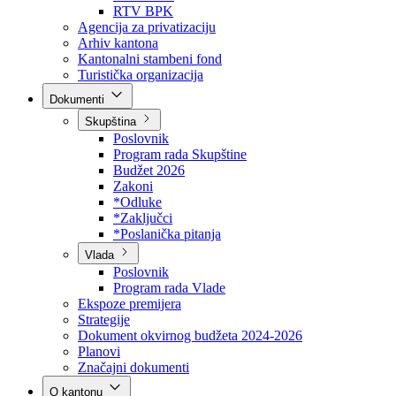
Direkcija za šumarstvo
Javna preduzeća
BPK šume
RTV BPK
Agencija za privatizaciju
Arhiv kantona
Kantonalni stambeni fond
Turistička organizacija
Dokumenti
Skupština
Poslovnik
Program rada Skupštine
Budžet 2026
Zakoni
*Odluke
*Zaključci
*Poslanička pitanja
Vlada
Poslovnik
Program rada Vlade
Ekspoze premijera
Strategije
Dokument okvirnog budžeta 2024-2026