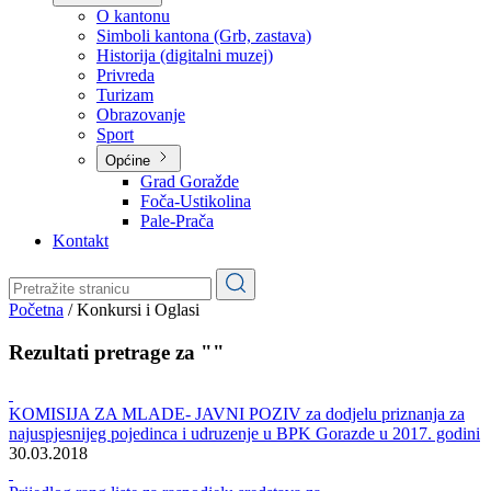
Planovi
Značajni dokumenti
O kantonu
O kantonu
Simboli kantona (Grb, zastava)
Historija (digitalni muzej)
Privreda
Turizam
Obrazovanje
Sport
Općine
Grad Goražde
Foča-Ustikolina
Pale-Prača
Kontakt
Početna
/
Konkursi i Oglasi
Rezultati pretrage za ""