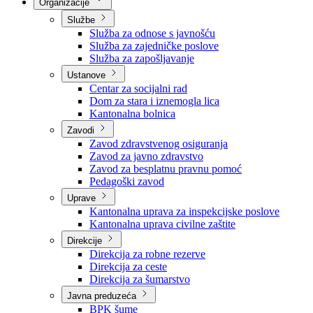
Nadležnosti
Sjednice Vlade
Organizacije
Službe
Služba za odnose s javnošću
Služba za zajedničke poslove
Služba za zapošljavanje
Ustanove
Centar za socijalni rad
Dom za stara i iznemogla lica
Kantonalna bolnica
Zavodi
Zavod zdravstvenog osiguranja
Zavod za javno zdravstvo
Zavod za besplatnu pravnu pomoć
Pedagoški zavod
Uprave
Kantonalna uprava za inspekcijske poslove
Kantonalna uprava civilne zaštite
Direkcije
Direkcija za robne rezerve
Direkcija za ceste