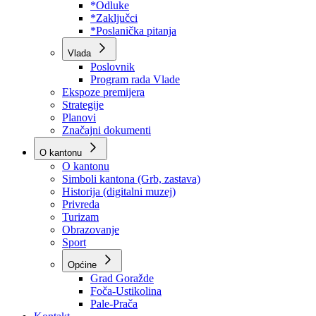
Program rada Skupštine
Budžet 2026
Zakoni
*Odluke
*Zaključci
*Poslanička pitanja
Vlada
Poslovnik
Program rada Vlade
Ekspoze premijera
Strategije
Planovi
Značajni dokumenti
O kantonu
O kantonu
Simboli kantona (Grb, zastava)
Historija (digitalni muzej)
Privreda
Turizam
Obrazovanje
Sport
Općine