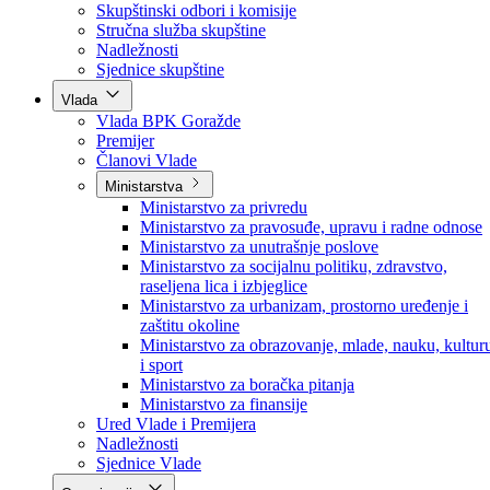
Poslanici po strankama
Poslanici po klubovima naroda
Kolegij skupštine
Skupštinski odbori i komisije
Stručna služba skupštine
Nadležnosti
Sjednice skupštine
Vlada
Vlada BPK Goražde
Premijer
Članovi Vlade
Ministarstva
Ministarstvo za privredu
Ministarstvo za pravosuđe, upravu i radne odnose
Ministarstvo za unutrašnje poslove
Ministarstvo za socijalnu politiku, zdravstvo,
raseljena lica i izbjeglice
Ministarstvo za urbanizam, prostorno uređenje i
zaštitu okoline
Ministarstvo za obrazovanje, mlade, nauku, kultur
i sport
Ministarstvo za boračka pitanja
Ministarstvo za finansije
Ured Vlade i Premijera