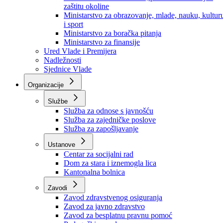
Ministarstvo za socijalnu politiku, zdravstvo,
raseljena lica i izbjeglice
Ministarstvo za urbanizam, prostorno uređenje i
zaštitu okoline
Ministarstvo za obrazovanje, mlade, nauku, kultur
i sport
Ministarstvo za boračka pitanja
Ministarstvo za finansije
Ured Vlade i Premijera
Nadležnosti
Sjednice Vlade
Organizacije
Službe
Služba za odnose s javnošću
Služba za zajedničke poslove
Služba za zapošljavanje
Ustanove
Centar za socijalni rad
Dom za stara i iznemogla lica
Kantonalna bolnica
Zavodi