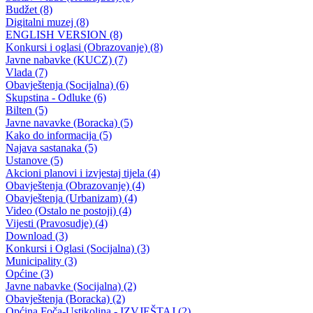
KOMISIJA ZA MLADE- JAVNI POZIV za dodjelu priznanja za
najuspjesnijeg pojedinca i udruzenje u BPK Gorazde u 2017. godini
30.03.2018