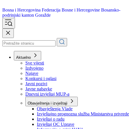
Bosna i Hercegovina
Federacija Bosne i Hercegovine
Bosansko-
podrinjski kanton Goražde
Aktuelno
Sve vijesti
Izdvojeno
Najave
Konkursi i oglasi
Javni pozivi
Javne nabavke
Dnevni izvještaj MUP-a
Obavještenja i izvještaji
Obavještenja Vlade