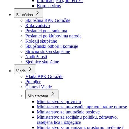
Izvještajno prognozna služba Ministarstva privrede
Izvještaj o radu
Izvještaj OC Uprave
Informacije o gripi H1N1
Korona virus
Skupština
Skupština BPK Goražde
Rukovodstvo
Poslanici po strankama
Poslanici po klubovima naroda
Kolegij skupštine
Skupštinski odbori i komisije
Stručna služba skupštine
Nadležnosti
Sjednice skupštine
Vlada
Vlada BPK Goražde
Premijer
Članovi Vlade
Ministarstva
Ministarstvo za privredu
Ministarstvo za pravosuđe, upravu i radne odnose
Ministarstvo za unutrašnje poslove