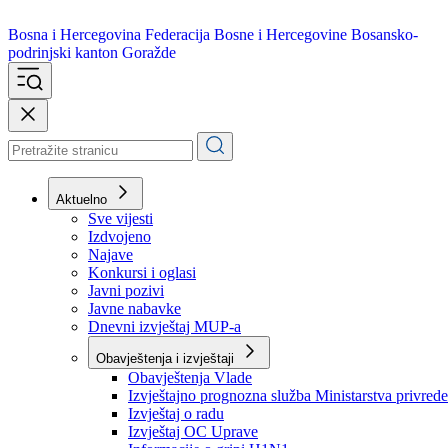
Bosna i Hercegovina
Federacija Bosne i Hercegovine
Bosansko-
podrinjski kanton Goražde
Aktuelno
Sve vijesti
Izdvojeno
Najave
Konkursi i oglasi
Javni pozivi
Javne nabavke
Dnevni izvještaj MUP-a
Obavještenja i izvještaji
Obavještenja Vlade