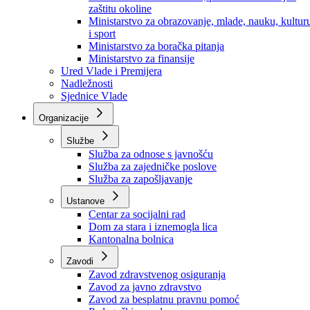
Ministarstvo za socijalnu politiku, zdravstvo,
raseljena lica i izbjeglice
Ministarstvo za urbanizam, prostorno uređenje i
zaštitu okoline
Ministarstvo za obrazovanje, mlade, nauku, kultur
i sport
Ministarstvo za boračka pitanja
Ministarstvo za finansije
Ured Vlade i Premijera
Nadležnosti
Sjednice Vlade
Organizacije
Službe
Služba za odnose s javnošću
Služba za zajedničke poslove
Služba za zapošljavanje
Ustanove
Centar za socijalni rad
Dom za stara i iznemogla lica
Kantonalna bolnica
Zavodi