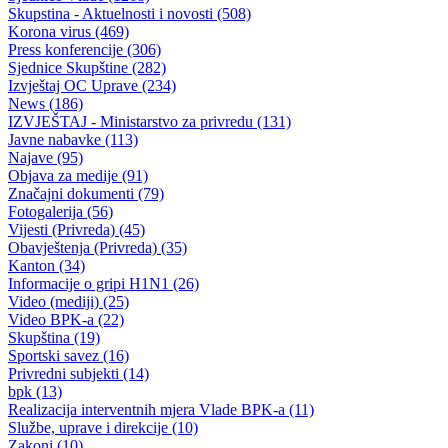
JU Centar za socijalni rad BPK Gorazde- JAVNI KONKURS za
prijem u radni odnos ( rok prijava do 08.07.2018.)
30.06.2018