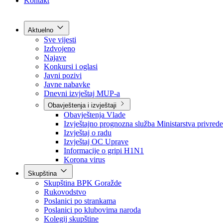
Grad Goražde
Foča-Ustikolina
Pale-Prača
Kontakt
Aktuelno
Sve vijesti
Izdvojeno
Najave
Konkursi i oglasi
Javni pozivi
Javne nabavke
Dnevni izvještaj MUP-a
Obavještenja i izvještaji
Obavještenja Vlade
Izvještajno prognozna služba Ministarstva privrede
Izvještaj o radu
Izvještaj OC Uprave
Informacije o gripi H1N1
Korona virus
Skupština
Skupština BPK Goražde
Rukovodstvo