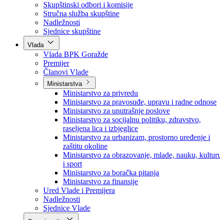
Poslanici po strankama
Poslanici po klubovima naroda
Kolegij skupštine
Skupštinski odbori i komisije
Stručna služba skupštine
Nadležnosti
Sjednice skupštine
Vlada
Vlada BPK Goražde
Premijer
Članovi Vlade
Ministarstva
Ministarstvo za privredu
Ministarstvo za pravosuđe, upravu i radne odnose
Ministarstvo za unutrašnje poslove
Ministarstvo za socijalnu politiku, zdravstvo,
raseljena lica i izbjeglice
Ministarstvo za urbanizam, prostorno uređenje i
zaštitu okoline
Ministarstvo za obrazovanje, mlade, nauku, kultur
i sport
Ministarstvo za boračka pitanja
Ministarstvo za finansije
Ured Vlade i Premijera