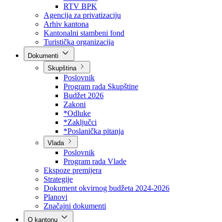
Direkcija za šumarstvo
Javna preduzeća
BPK šume
RTV BPK
Agencija za privatizaciju
Arhiv kantona
Kantonalni stambeni fond
Turistička organizacija
Dokumenti
Skupština
Poslovnik
Program rada Skupštine
Budžet 2026
Zakoni
*Odluke
*Zaključci
*Poslanička pitanja
Vlada
Poslovnik
Program rada Vlade
Ekspoze premijera
Strategije
Dokument okvirnog budžeta 2024-2026