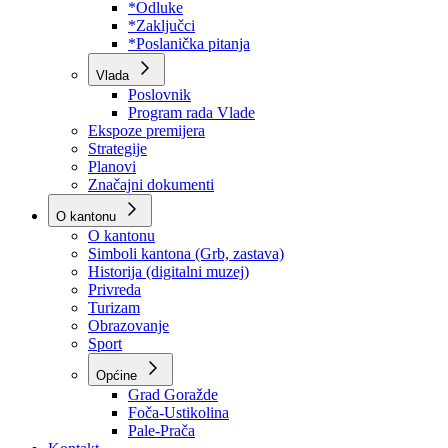
Program rada Skupštine
Budžet 2026
Zakoni
*Odluke
*Zaključci
*Poslanička pitanja
Vlada
Poslovnik
Program rada Vlade
Ekspoze premijera
Strategije
Planovi
Značajni dokumenti
O kantonu
O kantonu
Simboli kantona (Grb, zastava)
Historija (digitalni muzej)
Privreda
Turizam
Obrazovanje
Sport
Općine