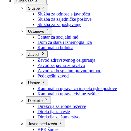
Nadležnosti
Sjednice Vlade
Organizacije
Službe
Služba za odnose s javnošću
Služba za zajedničke poslove
Služba za zapošljavanje
Ustanove
Centar za socijalni rad
Dom za stara i iznemogla lica
Kantonalna bolnica
Zavodi
Zavod zdravstvenog osiguranja
Zavod za javno zdravstvo
Zavod za besplatnu pravnu pomoć
Pedagoški zavod
Uprave
Kantonalna uprava za inspekcijske poslove
Kantonalna uprava civilne zaštite
Direkcije
Direkcija za robne rezerve
Direkcija za ceste