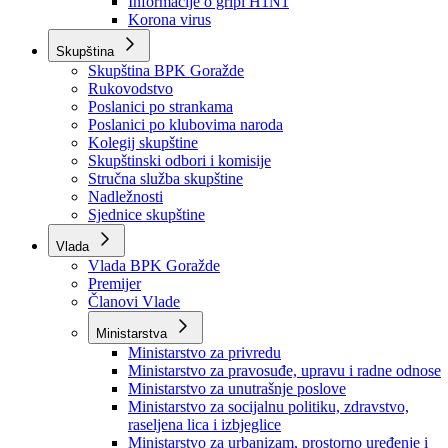
Izvještajno prognozna služba Ministarstva privrede
Izvještaj o radu
Izvještaj OC Uprave
Informacije o gripi H1N1
Korona virus
Skupština
Skupština BPK Goražde
Rukovodstvo
Poslanici po strankama
Poslanici po klubovima naroda
Kolegij skupštine
Skupštinski odbori i komisije
Stručna služba skupštine
Nadležnosti
Sjednice skupštine
Vlada
Vlada BPK Goražde
Premijer
Članovi Vlade
Ministarstva
Ministarstvo za privredu
Ministarstvo za pravosuđe, upravu i radne odnose
Ministarstvo za unutrašnje poslove