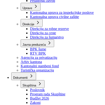
Zavod zdravstvenog osiguranja
Zavod za javno zdravstvo
Zavod za besplatnu pravnu pomoć
Pedagoški zavod
Uprave
Kantonalna uprava za inspekcijske poslove
Kantonalna uprava civilne zaštite
Direkcije
Direkcija za robne rezerve
Direkcija za ceste
Direkcija za šumarstvo
Javna preduzeća
BPK šume
RTV BPK
Agencija za privatizaciju
Arhiv kantona
Kantonalni stambeni fond
Turistička organizacija
Dokumenti
Skupština
Poslovnik