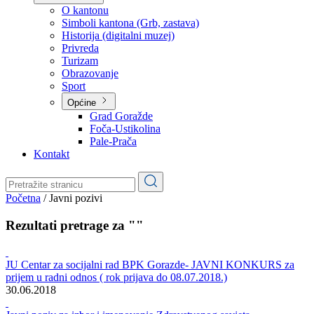
Planovi
Značajni dokumenti
O kantonu
O kantonu
Simboli kantona (Grb, zastava)
Historija (digitalni muzej)
Privreda
Turizam
Obrazovanje
Sport
Općine
Grad Goražde
Foča-Ustikolina
Pale-Prača
Kontakt
Početna
/
Javni pozivi
Rezultati pretrage za ""