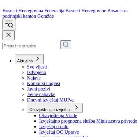
Bosna i Hercegovina
Federacija Bosne i Hercegovine
Bosansko-
podrinjski kanton Goražde
Aktuelno
Sve vijesti
Izdvojeno
Najave
Konkursi i oglasi
Javni pozivi
Javne nabavke
Dnevni izvještaj MUP-a
Obavještenja i izvještaji
Obavještenja Vlade