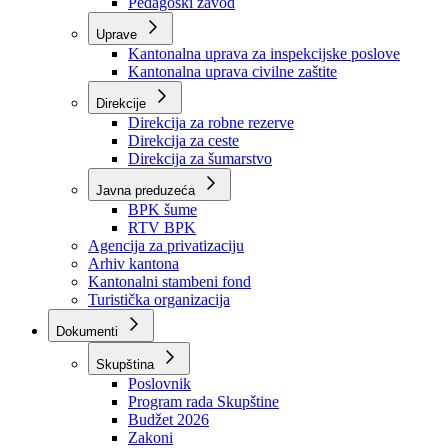
Zavod zdravstvenog osiguranja
Zavod za javno zdravstvo
Zavod za besplatnu pravnu pomoć
Pedagoški zavod
Uprave
Kantonalna uprava za inspekcijske poslove
Kantonalna uprava civilne zaštite
Direkcije
Direkcija za robne rezerve
Direkcija za ceste
Direkcija za šumarstvo
Javna preduzeća
BPK šume
RTV BPK
Agencija za privatizaciju
Arhiv kantona
Kantonalni stambeni fond
Turistička organizacija
Dokumenti
Skupština
Poslovnik