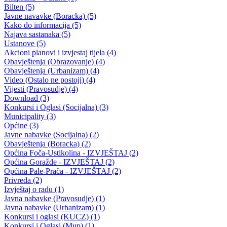
OBRAZAC izvjestaja o namjenskom utrosku dodijeljenih sredstava
Ministarstva za privredu Bosansko-podrinjskog kantona Gorazde po
„Programu razvoja turizma u Bosansko-podrinjskom kantonu Gorazd
za 2018. godinu“.
28.11.2018