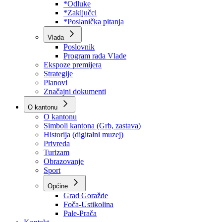
Program rada Skupštine
Budžet 2026
Zakoni
*Odluke
*Zaključci
*Poslanička pitanja
Vlada
Poslovnik
Program rada Vlade
Ekspoze premijera
Strategije
Planovi
Značajni dokumenti
O kantonu
O kantonu
Simboli kantona (Grb, zastava)
Historija (digitalni muzej)
Privreda
Turizam
Obrazovanje
Sport
Općine