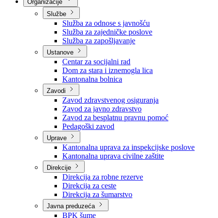
Nadležnosti
Sjednice Vlade
Organizacije
Službe
Služba za odnose s javnošću
Služba za zajedničke poslove
Služba za zapošljavanje
Ustanove
Centar za socijalni rad
Dom za stara i iznemogla lica
Kantonalna bolnica
Zavodi
Zavod zdravstvenog osiguranja
Zavod za javno zdravstvo
Zavod za besplatnu pravnu pomoć
Pedagoški zavod
Uprave
Kantonalna uprava za inspekcijske poslove
Kantonalna uprava civilne zaštite
Direkcije
Direkcija za robne rezerve
Direkcija za ceste