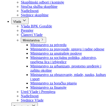
Poslanici po strankama
Poslanici po klubovima naroda
Kolegij skupštine
Skupštinski odbori i komisije
Stručna služba skupštine
Nadležnosti
Sjednice skupštine
Vlada
Vlada BPK Goražde
Premijer
Članovi Vlade
Ministarstva
Ministarstvo za privredu
Ministarstvo za pravosuđe, upravu i radne odnose
Ministarstvo za unutrašnje poslove
Ministarstvo za socijalnu politiku, zdravstvo,
raseljena lica i izbjeglice
Ministarstvo za urbanizam, prostorno uređenje i
zaštitu okoline
Ministarstvo za obrazovanje, mlade, nauku, kultur
i sport
Ministarstvo za boračka pitanja
Ministarstvo za finansije
Ured Vlade i Premijera