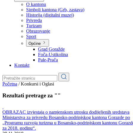
Planovi
Značajni dokumenti
O kantonu
O kantonu
Simboli kantona (Grb, zastava)
Historija (digitalni muzej)
Privreda
Turizam
Obrazovanje
Sport
Općine
Grad Goražde
Foča-Ustikolina
Pale-Prača
Kontakt
Početna
/
Konkursi i Oglasi
Rezultati pretrage za ""