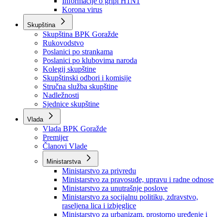
Izvještajno prognozna služba Ministarstva privrede
Izvještaj o radu
Izvještaj OC Uprave
Informacije o gripi H1N1
Korona virus
Skupština
Skupština BPK Goražde
Rukovodstvo
Poslanici po strankama
Poslanici po klubovima naroda
Kolegij skupštine
Skupštinski odbori i komisije
Stručna služba skupštine
Nadležnosti
Sjednice skupštine
Vlada
Vlada BPK Goražde
Premijer
Članovi Vlade
Ministarstva
Ministarstvo za privredu
Ministarstvo za pravosuđe, upravu i radne odnose
Ministarstvo za unutrašnje poslove