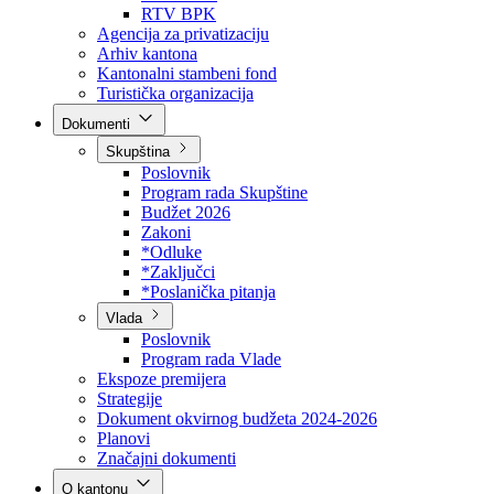
Direkcija za šumarstvo
Javna preduzeća
BPK šume
RTV BPK
Agencija za privatizaciju
Arhiv kantona
Kantonalni stambeni fond
Turistička organizacija
Dokumenti
Skupština
Poslovnik
Program rada Skupštine
Budžet 2026
Zakoni
*Odluke
*Zaključci
*Poslanička pitanja
Vlada
Poslovnik
Program rada Vlade
Ekspoze premijera
Strategije
Dokument okvirnog budžeta 2024-2026