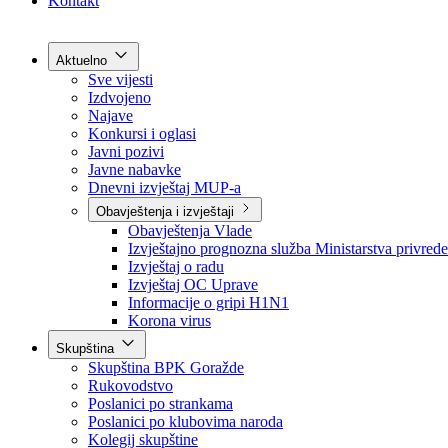
Grad Goražde
Foča-Ustikolina
Pale-Prača
Kontakt
Aktuelno
Sve vijesti
Izdvojeno
Najave
Konkursi i oglasi
Javni pozivi
Javne nabavke
Dnevni izvještaj MUP-a
Obavještenja i izvještaji
Obavještenja Vlade
Izvještajno prognozna služba Ministarstva privrede
Izvještaj o radu
Izvještaj OC Uprave
Informacije o gripi H1N1
Korona virus
Skupština
Skupština BPK Goražde
Rukovodstvo