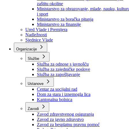
Ministarstvo za socijalnu politiku, zdravstvo,
raseljena lica i izbjeglice
Ministarstvo za urbanizam, prostorno uređenje i
zaštitu okoline
Ministarstvo za obrazovanje, mlade, nauku, kultur
i sport
Ministarstvo za boračka pitanja
Ministarstvo za finansije
Ured Vlade i Premijera
Nadležnosti
Sjednice Vlade
Organizacije
Službe
Služba za odnose s javnošću
Služba za zajedničke poslove
Služba za zapošljavanje
Ustanove
Centar za socijalni rad
Dom za stara i iznemogla lica
Kantonalna bolnica
Zavodi