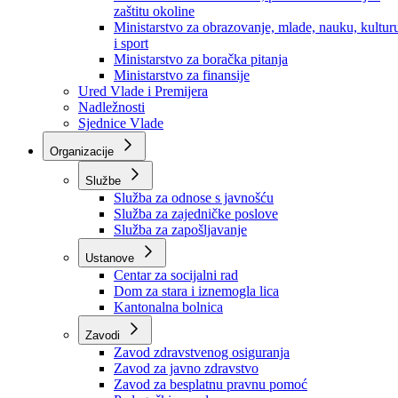
Ministarstvo za socijalnu politiku, zdravstvo,
raseljena lica i izbjeglice
Ministarstvo za urbanizam, prostorno uređenje i
zaštitu okoline
Ministarstvo za obrazovanje, mlade, nauku, kultur
i sport
Ministarstvo za boračka pitanja
Ministarstvo za finansije
Ured Vlade i Premijera
Nadležnosti
Sjednice Vlade
Organizacije
Službe
Služba za odnose s javnošću
Služba za zajedničke poslove
Služba za zapošljavanje
Ustanove
Centar za socijalni rad
Dom za stara i iznemogla lica
Kantonalna bolnica
Zavodi