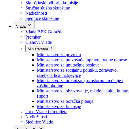
Poslanici po strankama
Poslanici po klubovima naroda
Kolegij skupštine
Skupštinski odbori i komisije
Stručna služba skupštine
Nadležnosti
Sjednice skupštine
Vlada
Vlada BPK Goražde
Premijer
Članovi Vlade
Ministarstva
Ministarstvo za privredu
Ministarstvo za pravosuđe, upravu i radne odnose
Ministarstvo za unutrašnje poslove
Ministarstvo za socijalnu politiku, zdravstvo,
raseljena lica i izbjeglice
Ministarstvo za urbanizam, prostorno uređenje i
zaštitu okoline
Ministarstvo za obrazovanje, mlade, nauku, kultur
i sport
Ministarstvo za boračka pitanja
Ministarstvo za finansije
Ured Vlade i Premijera