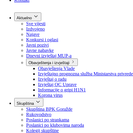
Grad Goražde
Foča-Ustikolina
Pale-Prača
Kontakt
Aktuelno
Sve vijesti
Izdvojeno
Najave
Konkursi i oglasi
Javni pozivi
Javne nabavke
Dnevni izvještaj MUP-a
Obavještenja i izvještaji
Obavještenja Vlade
Izvještajno prognozna služba Ministarstva privrede
Izvještaj o radu
Izvještaj OC Uprave
Informacije o gripi H1N1
Korona virus
Skupština
Skupština BPK Goražde
Rukovodstvo