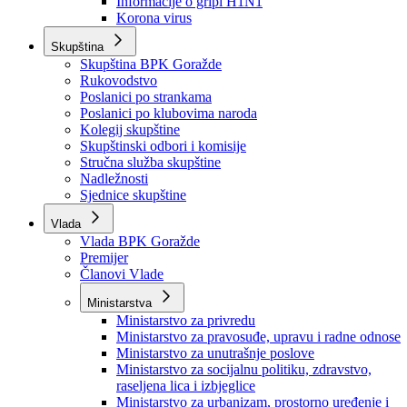
Izvještajno prognozna služba Ministarstva privrede
Izvještaj o radu
Izvještaj OC Uprave
Informacije o gripi H1N1
Korona virus
Skupština
Skupština BPK Goražde
Rukovodstvo
Poslanici po strankama
Poslanici po klubovima naroda
Kolegij skupštine
Skupštinski odbori i komisije
Stručna služba skupštine
Nadležnosti
Sjednice skupštine
Vlada
Vlada BPK Goražde
Premijer
Članovi Vlade
Ministarstva
Ministarstvo za privredu
Ministarstvo za pravosuđe, upravu i radne odnose
Ministarstvo za unutrašnje poslove