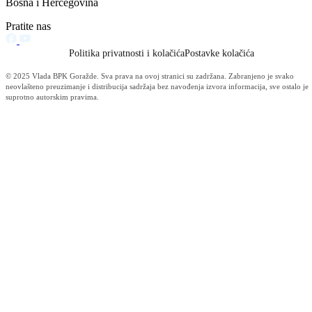
S P I S A K Kandidata za polaganje vozačkog ispita iz oblasti
upravljanja motornim vozilo dana 01.06.2019. godine sa satnicom
31.05.2019