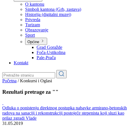
Planovi
Značajni dokumenti
O kantonu
O kantonu
Simboli kantona (Grb, zastava)
Historija (digitalni muzej)
Privreda
Turizam
Obrazovanje
Sport
Općine
Grad Goražde
Foča-Ustikolina
Pale-Prača
Kontakt
Početna
/
Konkursi i Oglasi
Rezultati pretrage za ""