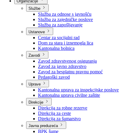
Nadležnosti
Sjednice Vlade
Organizacije
Službe
Služba za odnose s javnošću
Služba za zajedničke poslove
Služba za zapošljavanje
Ustanove
Centar za socijalni rad
Dom za stara i iznemogla lica
Kantonalna bolnica
Zavodi
Zavod zdravstvenog osiguranja
Zavod za javno zdravstvo
Zavod za besplatnu pravnu pomoć
Pedagoški zavod
Uprave
Kantonalna uprava za inspekcijske poslove
Kantonalna uprava civilne zaštite
Direkcije
Direkcija za robne rezerve
Direkcija za ceste