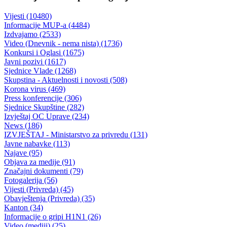
Odluka o ponistenju direktnog postupka nabavke armirano-betonskih
radova na sanaciji i rekonstrukciji postojeće stepenista koji sluzi kao
prilaz zgradi Vlade
31.05.2019