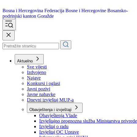
Bosna i Hercegovina
Federacija Bosne i Hercegovine
Bosansko-
podrinjski kanton Goražde
Aktuelno
Sve vijesti
Izdvojeno
Najave
Konkursi i oglasi
Javni pozivi
Javne nabavke
Dnevni izvještaj MUP-a
Obavještenja i izvještaji
Obavještenja Vlade