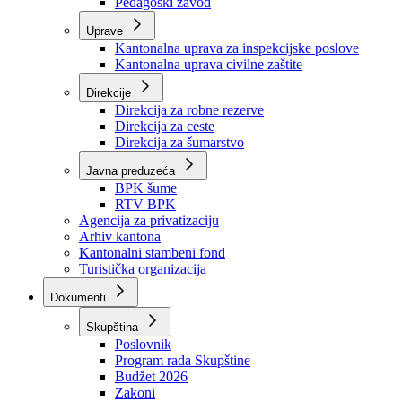
Zavod zdravstvenog osiguranja
Zavod za javno zdravstvo
Zavod za besplatnu pravnu pomoć
Pedagoški zavod
Uprave
Kantonalna uprava za inspekcijske poslove
Kantonalna uprava civilne zaštite
Direkcije
Direkcija za robne rezerve
Direkcija za ceste
Direkcija za šumarstvo
Javna preduzeća
BPK šume
RTV BPK
Agencija za privatizaciju
Arhiv kantona
Kantonalni stambeni fond
Turistička organizacija
Dokumenti
Skupština
Poslovnik