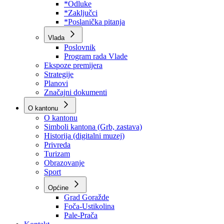
Program rada Skupštine
Budžet 2026
Zakoni
*Odluke
*Zaključci
*Poslanička pitanja
Vlada
Poslovnik
Program rada Vlade
Ekspoze premijera
Strategije
Planovi
Značajni dokumenti
O kantonu
O kantonu
Simboli kantona (Grb, zastava)
Historija (digitalni muzej)
Privreda
Turizam
Obrazovanje
Sport
Općine