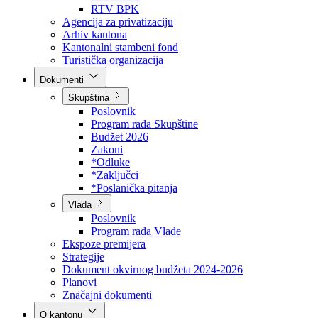
Direkcija za šumarstvo
Javna preduzeća
BPK šume
RTV BPK
Agencija za privatizaciju
Arhiv kantona
Kantonalni stambeni fond
Turistička organizacija
Dokumenti
Skupština
Poslovnik
Program rada Skupštine
Budžet 2026
Zakoni
*Odluke
*Zaključci
*Poslanička pitanja
Vlada
Poslovnik
Program rada Vlade
Ekspoze premijera
Strategije
Dokument okvirnog budžeta 2024-2026