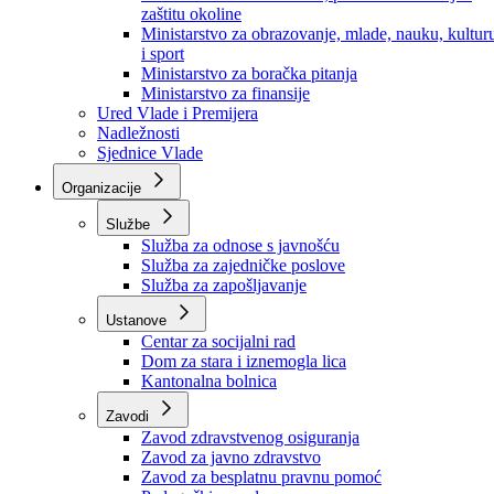
Ministarstvo za socijalnu politiku, zdravstvo,
raseljena lica i izbjeglice
Ministarstvo za urbanizam, prostorno uređenje i
zaštitu okoline
Ministarstvo za obrazovanje, mlade, nauku, kultur
i sport
Ministarstvo za boračka pitanja
Ministarstvo za finansije
Ured Vlade i Premijera
Nadležnosti
Sjednice Vlade
Organizacije
Službe
Služba za odnose s javnošću
Služba za zajedničke poslove
Služba za zapošljavanje
Ustanove
Centar za socijalni rad
Dom za stara i iznemogla lica
Kantonalna bolnica
Zavodi