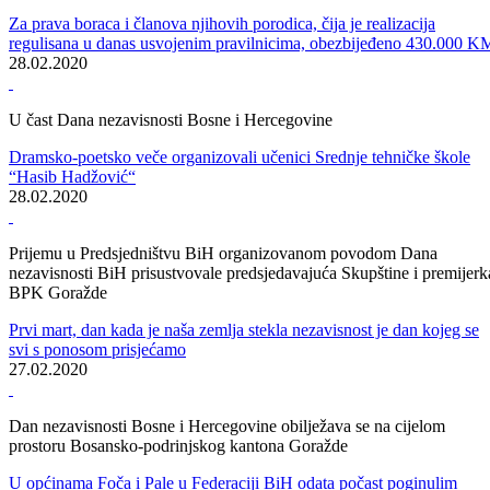
ZA PROJEKTE CESTOGRADNJE VLADA FEDERACIJE
IZDVOJILA 100.000.000 KM
Za izgradnju brze ceste Prača – Goražde, LOT 1 tunel Hranjen – faza
1 u ovoj godini planirano 36 miliona KM
28.02.2020