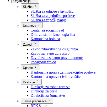
Nadležnosti
Sjednice Vlade
Organizacije
Službe
Služba za odnose s javnošću
Služba za zajedničke poslove
Služba za zapošljavanje
Ustanove
Centar za socijalni rad
Dom za stara i iznemogla lica
Kantonalna bolnica
Zavodi
Zavod zdravstvenog osiguranja
Zavod za javno zdravstvo
Zavod za besplatnu pravnu pomoć
Pedagoški zavod
Uprave
Kantonalna uprava za inspekcijske poslove
Kantonalna uprava civilne zaštite
Direkcije
Direkcija za robne rezerve
Direkcija za ceste