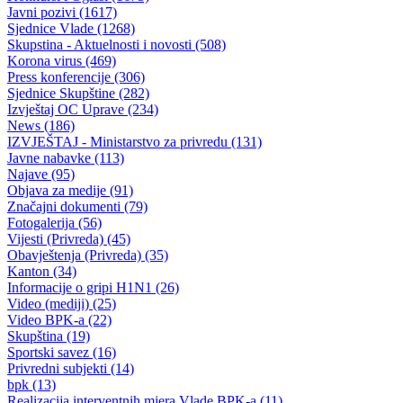
Iz Vlade BPK Goražde
Potpisivanjem Memoranduma o razumijevanju Vlada BPK Goražde
dala podršku radu Memorijalnog centra Srebrenica-Potočari
28.02.2020