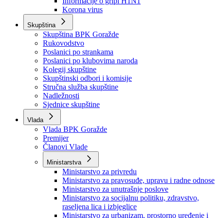
Izvještajno prognozna služba Ministarstva privrede
Izvještaj o radu
Izvještaj OC Uprave
Informacije o gripi H1N1
Korona virus
Skupština
Skupština BPK Goražde
Rukovodstvo
Poslanici po strankama
Poslanici po klubovima naroda
Kolegij skupštine
Skupštinski odbori i komisije
Stručna služba skupštine
Nadležnosti
Sjednice skupštine
Vlada
Vlada BPK Goražde
Premijer
Članovi Vlade
Ministarstva
Ministarstvo za privredu
Ministarstvo za pravosuđe, upravu i radne odnose
Ministarstvo za unutrašnje poslove