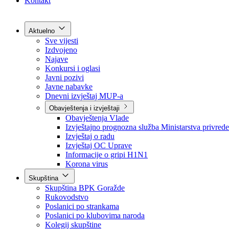
Grad Goražde
Foča-Ustikolina
Pale-Prača
Kontakt
Aktuelno
Sve vijesti
Izdvojeno
Najave
Konkursi i oglasi
Javni pozivi
Javne nabavke
Dnevni izvještaj MUP-a
Obavještenja i izvještaji
Obavještenja Vlade
Izvještajno prognozna služba Ministarstva privrede
Izvještaj o radu
Izvještaj OC Uprave
Informacije o gripi H1N1
Korona virus
Skupština
Skupština BPK Goražde
Rukovodstvo