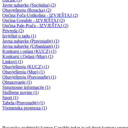
Na 43.redovnoj sjednici Vlade Bosansko-podrinjskog kantona
Goražde
Za prava boraca i članova njihovih porodica, čija je realizacija
regulisana u danas usvojenim pravilnicima, obezbijeđeno 430.000 K
28.02.2020