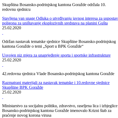
Centralna manifestacija povodom Dana nezavisnosti Bosne i
Hercegovine
Bosna i Hercegovina treba da bude iznad naših ličnih interesa!
28.02.2020