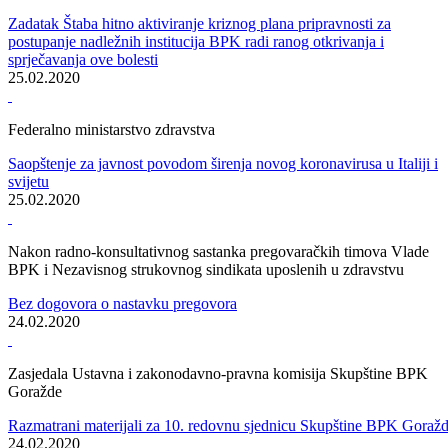
Čestitka povodom Međunarodnog dana civilne zaštite, Dana civilne
zaštite BiH i Federacije BiH
28.02.2020