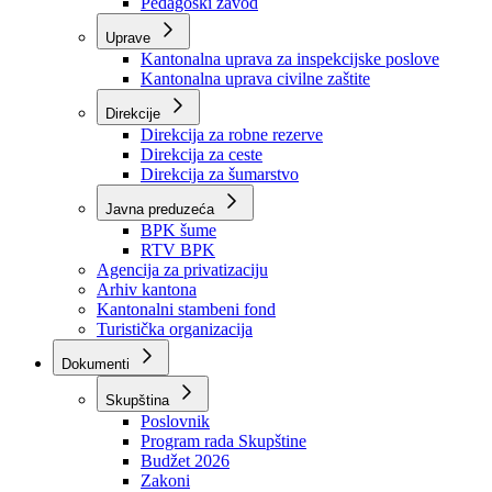
Zavod zdravstvenog osiguranja
Zavod za javno zdravstvo
Zavod za besplatnu pravnu pomoć
Pedagoški zavod
Uprave
Kantonalna uprava za inspekcijske poslove
Kantonalna uprava civilne zaštite
Direkcije
Direkcija za robne rezerve
Direkcija za ceste
Direkcija za šumarstvo
Javna preduzeća
BPK šume
RTV BPK
Agencija za privatizaciju
Arhiv kantona
Kantonalni stambeni fond
Turistička organizacija
Dokumenti
Skupština
Poslovnik