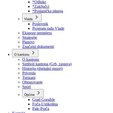
Program rada Skupštine
Budžet 2026
Zakoni
*Odluke
*Zaključci
*Poslanička pitanja
Vlada
Poslovnik
Program rada Vlade
Ekspoze premijera
Strategije
Planovi
Značajni dokumenti
O kantonu
O kantonu
Simboli kantona (Grb, zastava)
Historija (digitalni muzej)
Privreda
Turizam
Obrazovanje
Sport
Općine