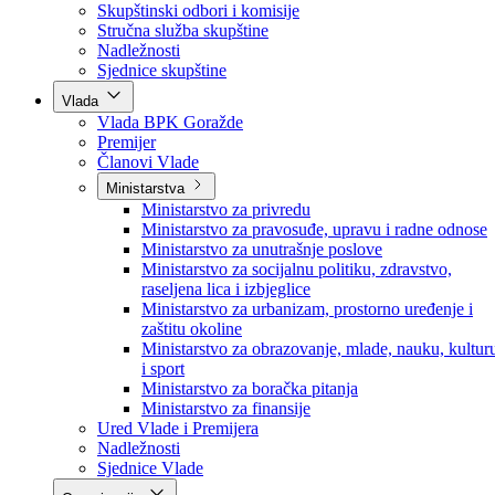
Poslanici po strankama
Poslanici po klubovima naroda
Kolegij skupštine
Skupštinski odbori i komisije
Stručna služba skupštine
Nadležnosti
Sjednice skupštine
Vlada
Vlada BPK Goražde
Premijer
Članovi Vlade
Ministarstva
Ministarstvo za privredu
Ministarstvo za pravosuđe, upravu i radne odnose
Ministarstvo za unutrašnje poslove
Ministarstvo za socijalnu politiku, zdravstvo,
raseljena lica i izbjeglice
Ministarstvo za urbanizam, prostorno uređenje i
zaštitu okoline
Ministarstvo za obrazovanje, mlade, nauku, kultur
i sport
Ministarstvo za boračka pitanja
Ministarstvo za finansije
Ured Vlade i Premijera