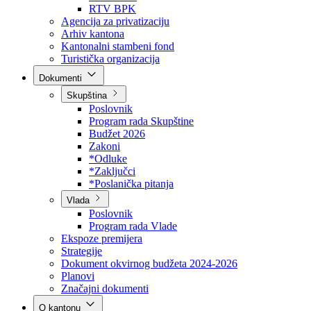
Direkcija za šumarstvo
Javna preduzeća
BPK šume
RTV BPK
Agencija za privatizaciju
Arhiv kantona
Kantonalni stambeni fond
Turistička organizacija
Dokumenti
Skupština
Poslovnik
Program rada Skupštine
Budžet 2026
Zakoni
*Odluke
*Zaključci
*Poslanička pitanja
Vlada
Poslovnik
Program rada Vlade
Ekspoze premijera
Strategije
Dokument okvirnog budžeta 2024-2026