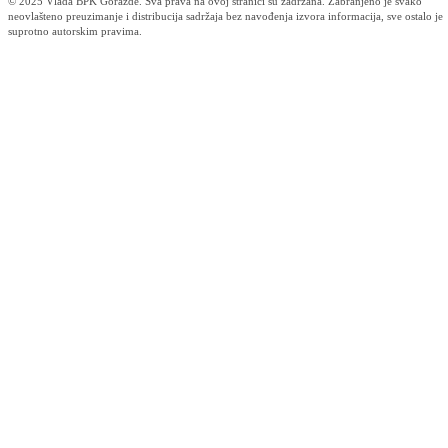
U čast Dana nezavisnosti Bosne i Hercegovine
Dramsko-poetsko veče organizovali učenici Srednje tehničke škole
“Hasib Hadžović“
28.02.2020