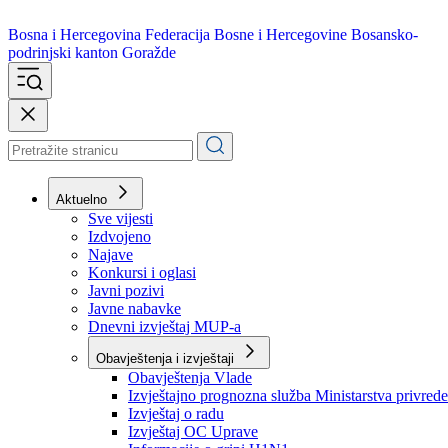
Bosna i Hercegovina
Federacija Bosne i Hercegovine
Bosansko-
podrinjski kanton Goražde
Aktuelno
Sve vijesti
Izdvojeno
Najave
Konkursi i oglasi
Javni pozivi
Javne nabavke
Dnevni izvještaj MUP-a
Obavještenja i izvještaji
Obavještenja Vlade