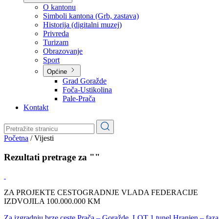
Planovi
Značajni dokumenti
O kantonu
O kantonu
Simboli kantona (Grb, zastava)
Historija (digitalni muzej)
Privreda
Turizam
Obrazovanje
Sport
Općine
Grad Goražde
Foča-Ustikolina
Pale-Prača
Kontakt
Početna
/
Vijesti
Rezultati pretrage za ""