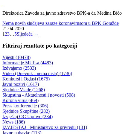
Izraženo nezadovoljstvo što je po naredbi Federalnog štaba CZ
Bosansko-podrinjskom kantonu dodijeljen samo jedan respirator
30.04.2020