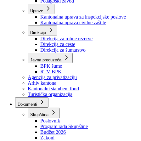
Zavod zdravstvenog osiguranja
Zavod za javno zdravstvo
Zavod za besplatnu pravnu pomoć
Pedagoški zavod
Uprave
Kantonalna uprava za inspekcijske poslove
Kantonalna uprava civilne zaštite
Direkcije
Direkcija za robne rezerve
Direkcija za ceste
Direkcija za šumarstvo
Javna preduzeća
BPK šume
RTV BPK
Agencija za privatizaciju
Arhiv kantona
Kantonalni stambeni fond
Turistička organizacija
Dokumenti
Skupština
Poslovnik