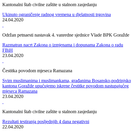
Održan šesnaesti nastavak 4. vanredne sjednice Vlade BPK Goražde
Upućen apel građanima da se pridržavaju svih epidemioloških mjera,
posebno u vrijeme prvomajskih praznika
30.04.2020