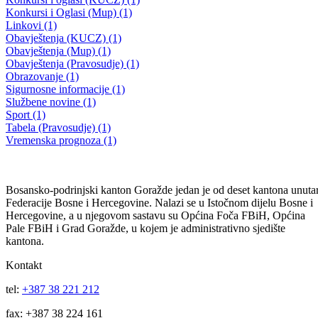
Vlada Bosansko-podrinjskog kantona Goražde održala 48. redovnu
sjednicu
Usvojeni izvještaji o izvršenju Budžeta BPK Goražde i utrošku tekuć
budžetske rezerve za 2019.godinu
29.04.2020