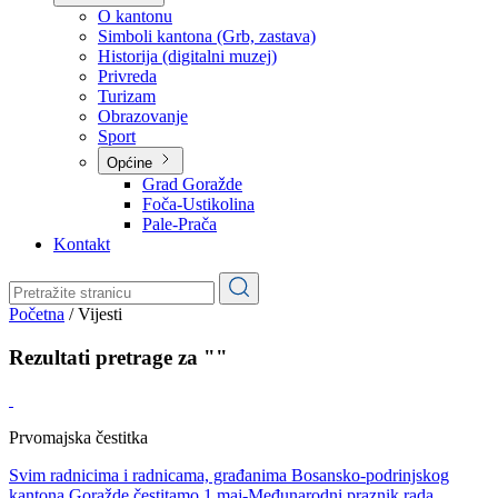
Planovi
Značajni dokumenti
O kantonu
O kantonu
Simboli kantona (Grb, zastava)
Historija (digitalni muzej)
Privreda
Turizam
Obrazovanje
Sport
Općine
Grad Goražde
Foča-Ustikolina
Pale-Prača
Kontakt
Početna
/
Vijesti
Rezultati pretrage za ""