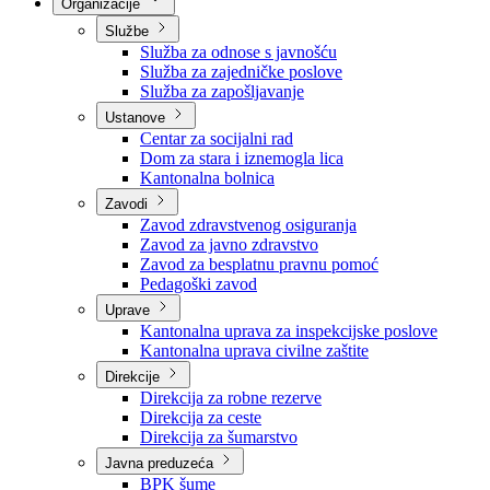
Nadležnosti
Sjednice Vlade
Organizacije
Službe
Služba za odnose s javnošću
Služba za zajedničke poslove
Služba za zapošljavanje
Ustanove
Centar za socijalni rad
Dom za stara i iznemogla lica
Kantonalna bolnica
Zavodi
Zavod zdravstvenog osiguranja
Zavod za javno zdravstvo
Zavod za besplatnu pravnu pomoć
Pedagoški zavod
Uprave
Kantonalna uprava za inspekcijske poslove
Kantonalna uprava civilne zaštite
Direkcije
Direkcija za robne rezerve
Direkcija za ceste