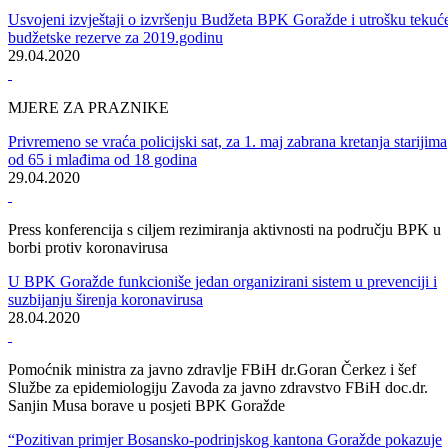
Prvomajska čestitka
Svim radnicima i radnicama, građanima Bosansko-podrinjskog
kantona Goražde čestitamo 1.maj-Međunarodni praznik rada
30.04.2020