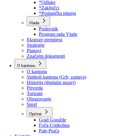
Program rada Skupštine
Budžet 2026
Zakoni
*Odluke
*Zaključci
*Poslanička pitanja
Vlada
Poslovnik
Program rada Vlade
Ekspoze premijera
Strategije
Planovi
Značajni dokumenti
O kantonu
O kantonu
Simboli kantona (Grb, zastava)
Historija (digitalni muzej)
Privreda
Turizam
Obrazovanje
Sport
Općine