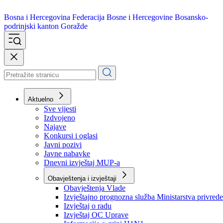
Bosna i Hercegovina
Federacija Bosne i Hercegovine
Bosansko-
podrinjski kanton Goražde
Aktuelno
Sve vijesti
Izdvojeno
Najave
Konkursi i oglasi
Javni pozivi
Javne nabavke
Dnevni izvještaj MUP-a
Obavještenja i izvještaji
Obavještenja Vlade