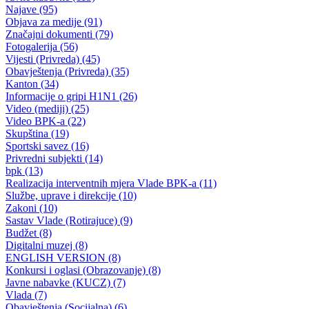
Obavještenje za roditelje budućih prvačića
Počeo upis učenika u prve razrede osnovnih škola
29.04.2020