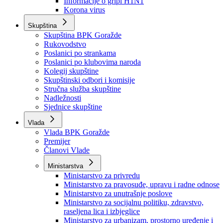
Izvještajno prognozna služba Ministarstva privrede
Izvještaj o radu
Izvještaj OC Uprave
Informacije o gripi H1N1
Korona virus
Skupština
Skupština BPK Goražde
Rukovodstvo
Poslanici po strankama
Poslanici po klubovima naroda
Kolegij skupštine
Skupštinski odbori i komisije
Stručna služba skupštine
Nadležnosti
Sjednice skupštine
Vlada
Vlada BPK Goražde
Premijer
Članovi Vlade
Ministarstva
Ministarstvo za privredu
Ministarstvo za pravosuđe, upravu i radne odnose
Ministarstvo za unutrašnje poslove