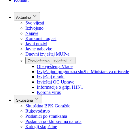
Grad Goražde
Foča-Ustikolina
Pale-Prača
Kontakt
Aktuelno
Sve vijesti
Izdvojeno
Najave
Konkursi i oglasi
Javni pozivi
Javne nabavke
Dnevni izvještaj MUP-a
Obavještenja i izvještaji
Obavještenja Vlade
Izvještajno prognozna služba Ministarstva privrede
Izvještaj o radu
Izvještaj OC Uprave
Informacije o gripi H1N1
Korona virus
Skupština
Skupština BPK Goražde
Rukovodstvo