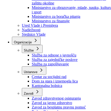
Ministarstvo za socijalnu politiku, zdravstvo,
raseljena lica i izbjeglice
Ministarstvo za urbanizam, prostorno uređenje i
zaštitu okoline
Ministarstvo za obrazovanje, mlade, nauku, kultur
i sport
Ministarstvo za boračka pitanja
Ministarstvo za finansije
Ured Vlade i Premijera
Nadležnosti
Sjednice Vlade
Organizacije
Službe
Služba za odnose s javnošću
Služba za zajedničke poslove
Služba za zapošljavanje
Ustanove
Centar za socijalni rad
Dom za stara i iznemogla lica
Kantonalna bolnica
Zavodi