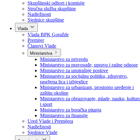
Poslanici po strankama
Poslanici po klubovima naroda
Kolegij skupštine
Skupštinski odbori i komisije
Stručna služba skupštine
Nadležnosti
Sjednice skupštine
Vlada
Vlada BPK Goražde
Premijer
Članovi Vlade
Ministarstva
Ministarstvo za privredu
Ministarstvo za pravosuđe, upravu i radne odnose
Ministarstvo za unutrašnje poslove
Ministarstvo za socijalnu politiku, zdravstvo,
raseljena lica i izbjeglice
Ministarstvo za urbanizam, prostorno uređenje i
zaštitu okoline
Ministarstvo za obrazovanje, mlade, nauku, kultur
i sport
Ministarstvo za boračka pitanja
Ministarstvo za finansije
Ured Vlade i Premijera