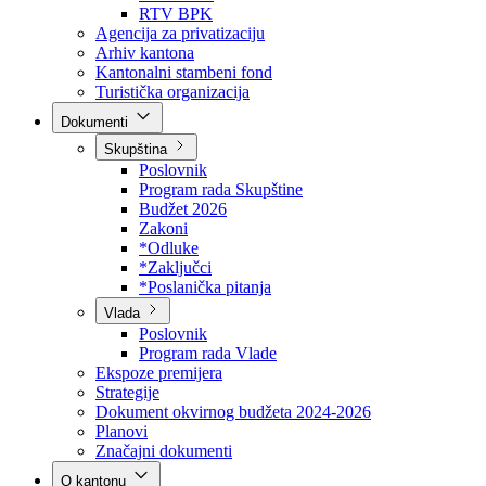
Direkcija za šumarstvo
Javna preduzeća
BPK šume
RTV BPK
Agencija za privatizaciju
Arhiv kantona
Kantonalni stambeni fond
Turistička organizacija
Dokumenti
Skupština
Poslovnik
Program rada Skupštine
Budžet 2026
Zakoni
*Odluke
*Zaključci
*Poslanička pitanja
Vlada
Poslovnik
Program rada Vlade
Ekspoze premijera
Strategije
Dokument okvirnog budžeta 2024-2026