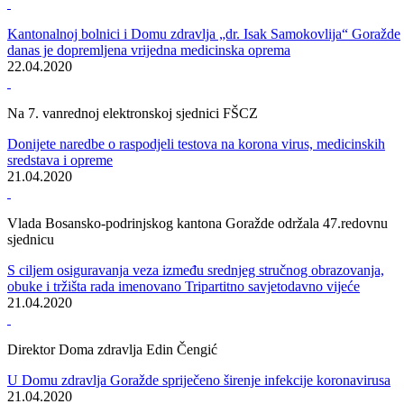
Kantonalni štab civilne zaštite u stalnom zasjedanju