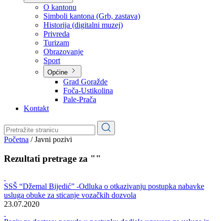
Planovi
Značajni dokumenti
O kantonu
O kantonu
Simboli kantona (Grb, zastava)
Historija (digitalni muzej)
Privreda
Turizam
Obrazovanje
Sport
Općine
Grad Goražde
Foča-Ustikolina
Pale-Prača
Kontakt
Početna
/
Javni pozivi
Rezultati pretrage za ""