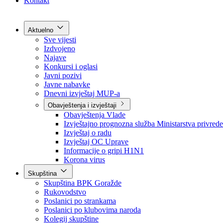
Grad Goražde
Foča-Ustikolina
Pale-Prača
Kontakt
Aktuelno
Sve vijesti
Izdvojeno
Najave
Konkursi i oglasi
Javni pozivi
Javne nabavke
Dnevni izvještaj MUP-a
Obavještenja i izvještaji
Obavještenja Vlade
Izvještajno prognozna služba Ministarstva privrede
Izvještaj o radu
Izvještaj OC Uprave
Informacije o gripi H1N1
Korona virus
Skupština
Skupština BPK Goražde
Rukovodstvo