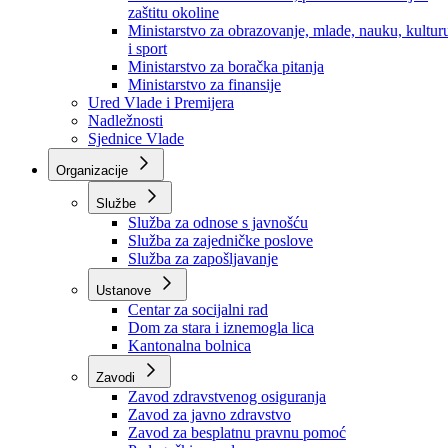
Ministarstvo za socijalnu politiku, zdravstvo,
raseljena lica i izbjeglice
Ministarstvo za urbanizam, prostorno uređenje i
zaštitu okoline
Ministarstvo za obrazovanje, mlade, nauku, kultur
i sport
Ministarstvo za boračka pitanja
Ministarstvo za finansije
Ured Vlade i Premijera
Nadležnosti
Sjednice Vlade
Organizacije
Službe
Služba za odnose s javnošću
Služba za zajedničke poslove
Služba za zapošljavanje
Ustanove
Centar za socijalni rad
Dom za stara i iznemogla lica
Kantonalna bolnica
Zavodi