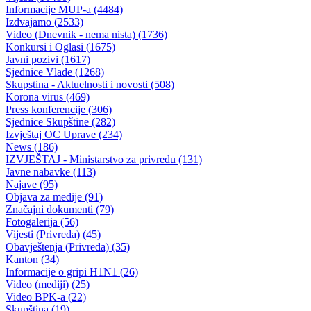
SSŠ “Džemal Bijedić” -Odluka o otkazivanju postupka nabavke
usluga obuke za sticanje vozačkih dozvola
23.07.2020