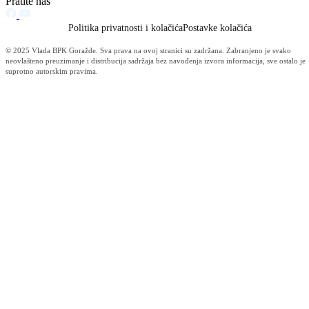
Poziv za dostavu ponuda u postupku dodjele ugovora za usluge iz
Aneksa II dio B Zakona o javnim nabavkama BiH — Pružanje
zdravstvenih usluga banjsko — klimatskog liječenja za pripadnike
boračke populacije Bosansko-podrinjskog kantona Goražde i susjedn
opština u Republici Srpskoj
21.07.2020