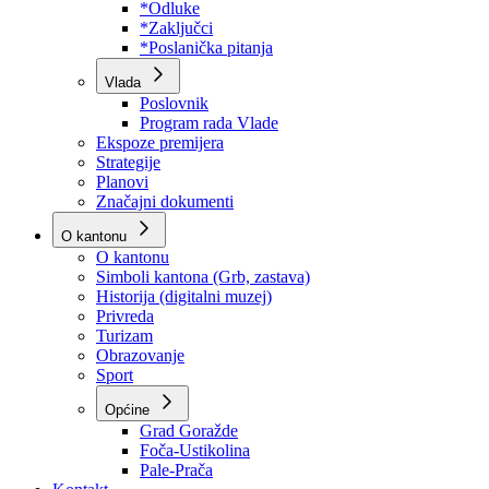
Program rada Skupštine
Budžet 2026
Zakoni
*Odluke
*Zaključci
*Poslanička pitanja
Vlada
Poslovnik
Program rada Vlade
Ekspoze premijera
Strategije
Planovi
Značajni dokumenti
O kantonu
O kantonu
Simboli kantona (Grb, zastava)
Historija (digitalni muzej)
Privreda
Turizam
Obrazovanje
Sport
Općine