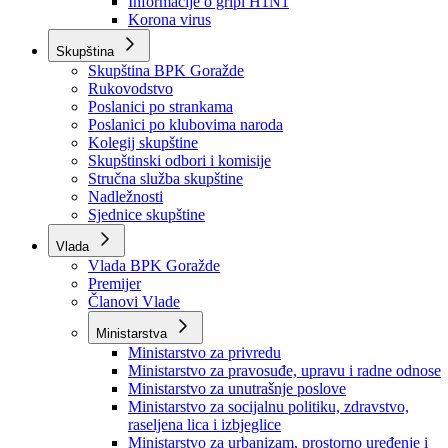
Izvještajno prognozna služba Ministarstva privrede
Izvještaj o radu
Izvještaj OC Uprave
Informacije o gripi H1N1
Korona virus
Skupština
Skupština BPK Goražde
Rukovodstvo
Poslanici po strankama
Poslanici po klubovima naroda
Kolegij skupštine
Skupštinski odbori i komisije
Stručna služba skupštine
Nadležnosti
Sjednice skupštine
Vlada
Vlada BPK Goražde
Premijer
Članovi Vlade
Ministarstva
Ministarstvo za privredu
Ministarstvo za pravosuđe, upravu i radne odnose
Ministarstvo za unutrašnje poslove