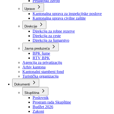
Zavod zdravstvenog osiguranja
Zavod za javno zdravstvo
Zavod za besplatnu pravnu pomoć
Pedagoški zavod
Uprave
Kantonalna uprava za inspekcijske poslove
Kantonalna uprava civilne zaštite
Direkcije
Direkcija za robne rezerve
Direkcija za ceste
Direkcija za šumarstvo
Javna preduzeća
BPK šume
RTV BPK
Agencija za privatizaciju
Arhiv kantona
Kantonalni stambeni fond
Turistička organizacija
Dokumenti
Skupština
Poslovnik