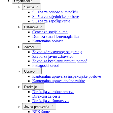
Nadležnosti
Sjednice Vlade
Organizacije
Službe
Služba za odnose s javnošću
Služba za zajedničke poslove
Služba za zapošljavanje
Ustanove
Centar za socijalni rad
Dom za stara i iznemogla lica
Kantonalna bolnica
Zavodi
Zavod zdravstvenog osiguranja
Zavod za javno zdravstvo
Zavod za besplatnu pravnu pomoć
Pedagoški zavod
Uprave
Kantonalna uprava za inspekcijske poslove
Kantonalna uprava civilne zaštite
Direkcije
Direkcija za robne rezerve
Direkcija za ceste