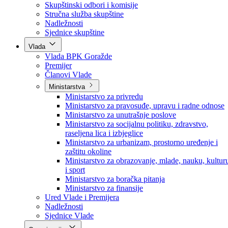
Poslanici po strankama
Poslanici po klubovima naroda
Kolegij skupštine
Skupštinski odbori i komisije
Stručna služba skupštine
Nadležnosti
Sjednice skupštine
Vlada
Vlada BPK Goražde
Premijer
Članovi Vlade
Ministarstva
Ministarstvo za privredu
Ministarstvo za pravosuđe, upravu i radne odnose
Ministarstvo za unutrašnje poslove
Ministarstvo za socijalnu politiku, zdravstvo,
raseljena lica i izbjeglice
Ministarstvo za urbanizam, prostorno uređenje i
zaštitu okoline
Ministarstvo za obrazovanje, mlade, nauku, kultur
i sport
Ministarstvo za boračka pitanja
Ministarstvo za finansije
Ured Vlade i Premijera