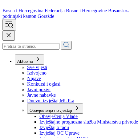
Bosna i Hercegovina
Federacija Bosne i Hercegovine
Bosansko-
podrinjski kanton Goražde
Aktuelno
Sve vijesti
Izdvojeno
Najave
Konkursi i oglasi
Javni pozivi
Javne nabavke
Dnevni izvještaj MUP-a
Obavještenja i izvještaji
Obavještenja Vlade