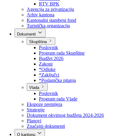
Direkcija za šumarstvo
Javna preduzeća
BPK šume
RTV BPK
Agencija za privatizaciju
Arhiv kantona
Kantonalni stambeni fond
Turistička organizacija
Dokumenti
Skupština
Poslovnik
Program rada Skupštine
Budžet 2026
Zakoni
*Odluke
*Zaključci
*Poslanička pitanja
Vlada
Poslovnik
Program rada Vlade
Ekspoze premijera
Strategije
Dokument okvirnog budžeta 2024-2026