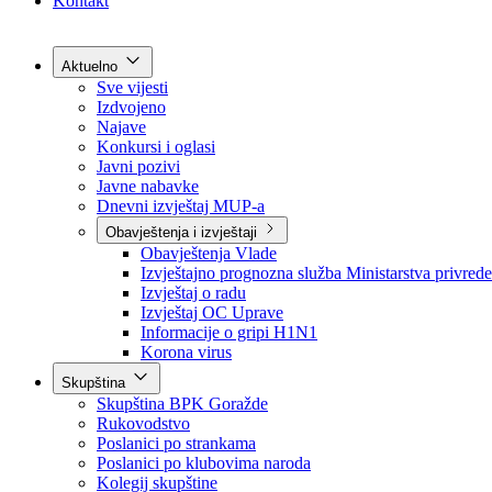
Grad Goražde
Foča-Ustikolina
Pale-Prača
Kontakt
Aktuelno
Sve vijesti
Izdvojeno
Najave
Konkursi i oglasi
Javni pozivi
Javne nabavke
Dnevni izvještaj MUP-a
Obavještenja i izvještaji
Obavještenja Vlade
Izvještajno prognozna služba Ministarstva privrede
Izvještaj o radu
Izvještaj OC Uprave
Informacije o gripi H1N1
Korona virus
Skupština
Skupština BPK Goražde
Rukovodstvo