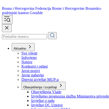
Bosna i Hercegovina
Federacija Bosne i Hercegovine
Bosansko-
podrinjski kanton Goražde
Aktuelno
Sve vijesti
Izdvojeno
Najave
Konkursi i oglasi
Javni pozivi
Javne nabavke
Dnevni izvještaj MUP-a
Obavještenja i izvještaji
Obavještenja Vlade