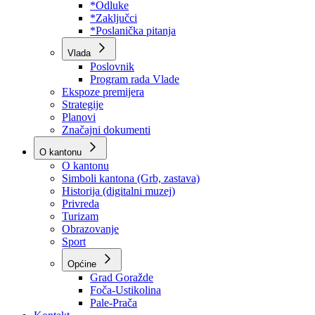
Program rada Skupštine
Budžet 2026
Zakoni
*Odluke
*Zaključci
*Poslanička pitanja
Vlada
Poslovnik
Program rada Vlade
Ekspoze premijera
Strategije
Planovi
Značajni dokumenti
O kantonu
O kantonu
Simboli kantona (Grb, zastava)
Historija (digitalni muzej)
Privreda
Turizam
Obrazovanje
Sport
Općine