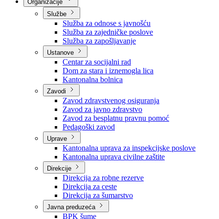
Nadležnosti
Sjednice Vlade
Organizacije
Službe
Služba za odnose s javnošću
Služba za zajedničke poslove
Služba za zapošljavanje
Ustanove
Centar za socijalni rad
Dom za stara i iznemogla lica
Kantonalna bolnica
Zavodi
Zavod zdravstvenog osiguranja
Zavod za javno zdravstvo
Zavod za besplatnu pravnu pomoć
Pedagoški zavod
Uprave
Kantonalna uprava za inspekcijske poslove
Kantonalna uprava civilne zaštite
Direkcije
Direkcija za robne rezerve
Direkcija za ceste