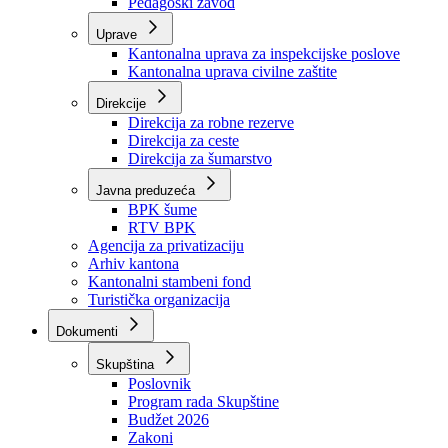
Zavod zdravstvenog osiguranja
Zavod za javno zdravstvo
Zavod za besplatnu pravnu pomoć
Pedagoški zavod
Uprave
Kantonalna uprava za inspekcijske poslove
Kantonalna uprava civilne zaštite
Direkcije
Direkcija za robne rezerve
Direkcija za ceste
Direkcija za šumarstvo
Javna preduzeća
BPK šume
RTV BPK
Agencija za privatizaciju
Arhiv kantona
Kantonalni stambeni fond
Turistička organizacija
Dokumenti
Skupština
Poslovnik