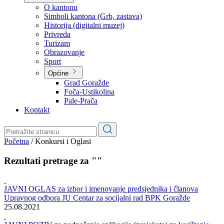
Planovi
Značajni dokumenti
O kantonu
O kantonu
Simboli kantona (Grb, zastava)
Historija (digitalni muzej)
Privreda
Turizam
Obrazovanje
Sport
Općine
Grad Goražde
Foča-Ustikolina
Pale-Prača
Kontakt
Početna
/
Konkursi i Oglasi
Rezultati pretrage za ""