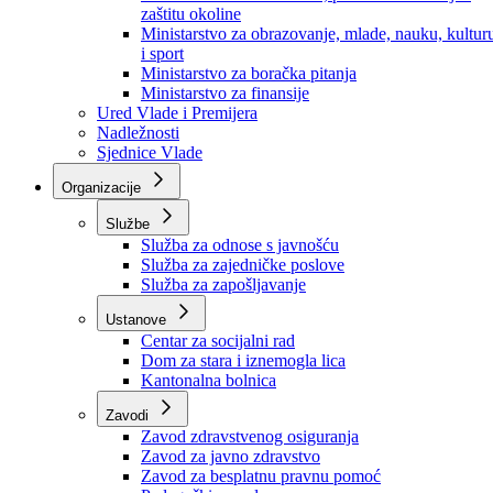
Ministarstvo za socijalnu politiku, zdravstvo,
raseljena lica i izbjeglice
Ministarstvo za urbanizam, prostorno uređenje i
zaštitu okoline
Ministarstvo za obrazovanje, mlade, nauku, kultur
i sport
Ministarstvo za boračka pitanja
Ministarstvo za finansije
Ured Vlade i Premijera
Nadležnosti
Sjednice Vlade
Organizacije
Službe
Služba za odnose s javnošću
Služba za zajedničke poslove
Služba za zapošljavanje
Ustanove
Centar za socijalni rad
Dom za stara i iznemogla lica
Kantonalna bolnica
Zavodi