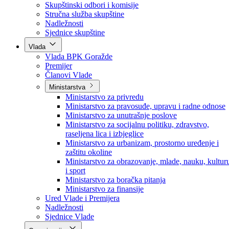
Poslanici po strankama
Poslanici po klubovima naroda
Kolegij skupštine
Skupštinski odbori i komisije
Stručna služba skupštine
Nadležnosti
Sjednice skupštine
Vlada
Vlada BPK Goražde
Premijer
Članovi Vlade
Ministarstva
Ministarstvo za privredu
Ministarstvo za pravosuđe, upravu i radne odnose
Ministarstvo za unutrašnje poslove
Ministarstvo za socijalnu politiku, zdravstvo,
raseljena lica i izbjeglice
Ministarstvo za urbanizam, prostorno uređenje i
zaštitu okoline
Ministarstvo za obrazovanje, mlade, nauku, kultur
i sport
Ministarstvo za boračka pitanja
Ministarstvo za finansije
Ured Vlade i Premijera