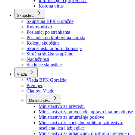
Izvještajno prognozna služba Ministarstva privrede
Izvještaj o radu
Izvještaj OC Uprave
Informacije o gripi H1N1
Korona virus
Skupština
Skupština BPK Goražde
Rukovodstvo
Poslanici po strankama
Poslanici po klubovima naroda
Kolegij skupštine
Skupštinski odbori i komisije
Stručna služba skupštine
Nadležnosti
Sjednice skupštine
Vlada
Vlada BPK Goražde
Premijer
Članovi Vlade
Ministarstva
Ministarstvo za privredu
Ministarstvo za pravosuđe, upravu i radne odnose
Ministarstvo za unutrašnje poslove