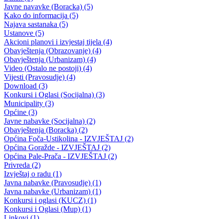
JAVNI OGLAS za izbor i imenovanje predsjednika i članova
Upravnog odbora JU Centar za socijalni rad BPK Goražde
25.08.2021