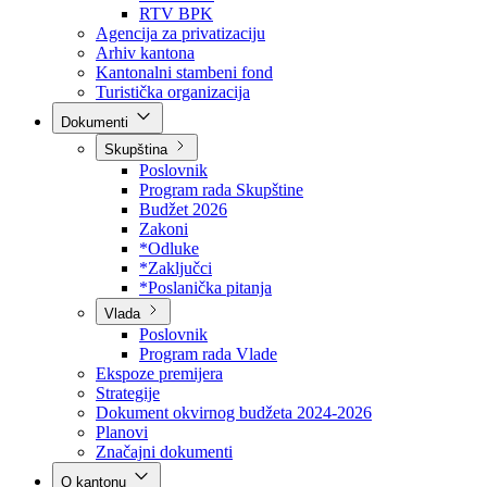
Direkcija za šumarstvo
Javna preduzeća
BPK šume
RTV BPK
Agencija za privatizaciju
Arhiv kantona
Kantonalni stambeni fond
Turistička organizacija
Dokumenti
Skupština
Poslovnik
Program rada Skupštine
Budžet 2026
Zakoni
*Odluke
*Zaključci
*Poslanička pitanja
Vlada
Poslovnik
Program rada Vlade
Ekspoze premijera
Strategije
Dokument okvirnog budžeta 2024-2026