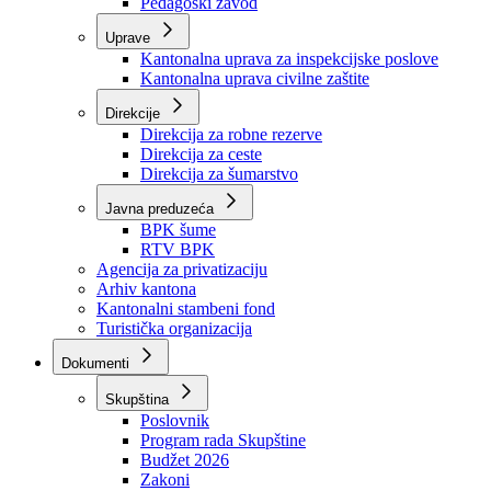
Zavod zdravstvenog osiguranja
Zavod za javno zdravstvo
Zavod za besplatnu pravnu pomoć
Pedagoški zavod
Uprave
Kantonalna uprava za inspekcijske poslove
Kantonalna uprava civilne zaštite
Direkcije
Direkcija za robne rezerve
Direkcija za ceste
Direkcija za šumarstvo
Javna preduzeća
BPK šume
RTV BPK
Agencija za privatizaciju
Arhiv kantona
Kantonalni stambeni fond
Turistička organizacija
Dokumenti
Skupština
Poslovnik