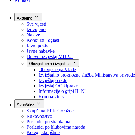
Grad Goražde
Foča-Ustikolina
Pale-Prača
Kontakt
Aktuelno
Sve vijesti
Izdvojeno
Najave
Konkursi i oglasi
Javni pozivi
Javne nabavke
Dnevni izvještaj MUP-a
Obavještenja i izvještaji
Obavještenja Vlade
Izvještajno prognozna služba Ministarstva privrede
Izvještaj o radu
Izvještaj OC Uprave
Informacije o gripi H1N1
Korona virus
Skupština
Skupština BPK Goražde
Rukovodstvo