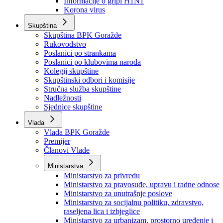
Izvještajno prognozna služba Ministarstva privrede
Izvještaj o radu
Izvještaj OC Uprave
Informacije o gripi H1N1
Korona virus
Skupština
Skupština BPK Goražde
Rukovodstvo
Poslanici po strankama
Poslanici po klubovima naroda
Kolegij skupštine
Skupštinski odbori i komisije
Stručna služba skupštine
Nadležnosti
Sjednice skupštine
Vlada
Vlada BPK Goražde
Premijer
Članovi Vlade
Ministarstva
Ministarstvo za privredu
Ministarstvo za pravosuđe, upravu i radne odnose
Ministarstvo za unutrašnje poslove