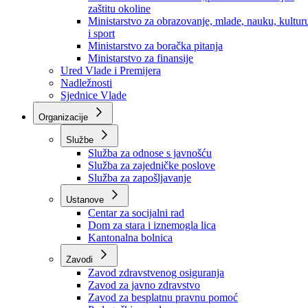
Ministarstvo za socijalnu politiku, zdravstvo,
raseljena lica i izbjeglice
Ministarstvo za urbanizam, prostorno uređenje i
zaštitu okoline
Ministarstvo za obrazovanje, mlade, nauku, kultur
i sport
Ministarstvo za boračka pitanja
Ministarstvo za finansije
Ured Vlade i Premijera
Nadležnosti
Sjednice Vlade
Organizacije
Službe
Služba za odnose s javnošću
Služba za zajedničke poslove
Služba za zapošljavanje
Ustanove
Centar za socijalni rad
Dom za stara i iznemogla lica
Kantonalna bolnica
Zavodi