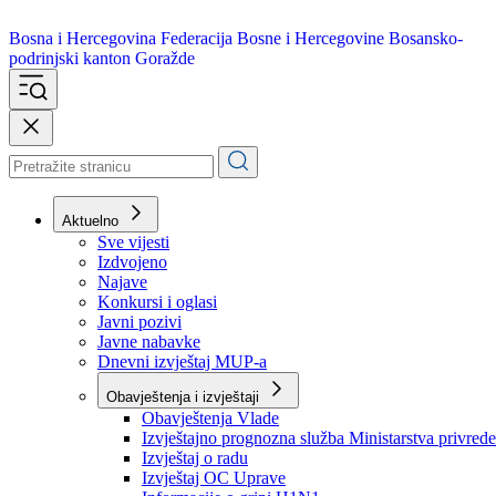
Bosna i Hercegovina
Federacija Bosne i Hercegovine
Bosansko-
podrinjski kanton Goražde
Aktuelno
Sve vijesti
Izdvojeno
Najave
Konkursi i oglasi
Javni pozivi
Javne nabavke
Dnevni izvještaj MUP-a
Obavještenja i izvještaji
Obavještenja Vlade