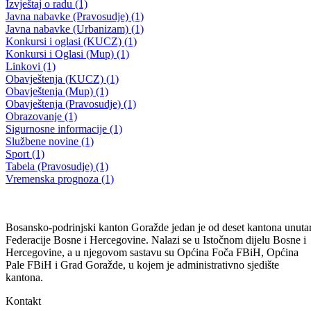
23. REDOVNA SJEDNICA SKUPŠTINE BPK GORAŽDE
Usvojena Odluka o utvrđivanju prava na zdravstveno osiguranje lica
koja nisu osigurana po drugom osnovu u BPK Goražde za
2022.godinu