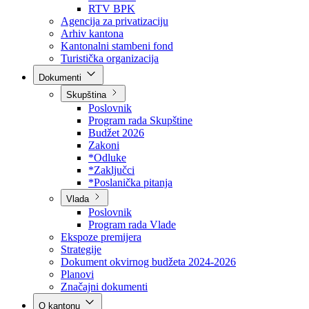
Direkcija za šumarstvo
Javna preduzeća
BPK šume
RTV BPK
Agencija za privatizaciju
Arhiv kantona
Kantonalni stambeni fond
Turistička organizacija
Dokumenti
Skupština
Poslovnik
Program rada Skupštine
Budžet 2026
Zakoni
*Odluke
*Zaključci
*Poslanička pitanja
Vlada
Poslovnik
Program rada Vlade
Ekspoze premijera
Strategije
Dokument okvirnog budžeta 2024-2026