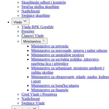
Poslanici po strankama
Poslanici po klubovima naroda
Kolegij skupštine
Skupštinski odbori i komisije
Stručna služba skupštine
Nadležnosti
Sjednice skupštine
Vlada
Vlada BPK Goražde
Premijer
Članovi Vlade
Ministarstva
Ministarstvo za privredu
Ministarstvo za pravosuđe, upravu i radne odnose
Ministarstvo za unutrašnje poslove
Ministarstvo za socijalnu politiku, zdravstvo,
raseljena lica i izbjeglice
Ministarstvo za urbanizam, prostorno uređenje i
zaštitu okoline
Ministarstvo za obrazovanje, mlade, nauku, kultur
i sport
Ministarstvo za boračka pitanja
Ministarstvo za finansije
Ured Vlade i Premijera