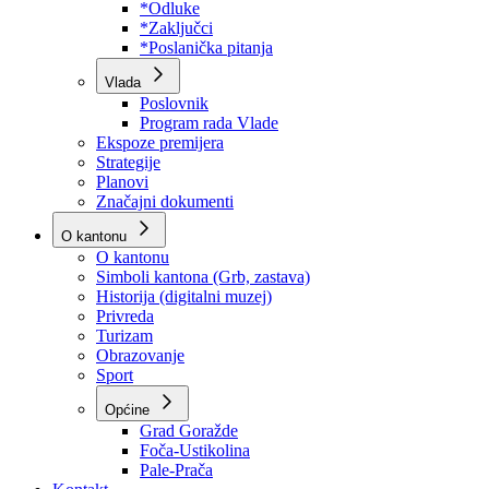
Program rada Skupštine
Budžet 2026
Zakoni
*Odluke
*Zaključci
*Poslanička pitanja
Vlada
Poslovnik
Program rada Vlade
Ekspoze premijera
Strategije
Planovi
Značajni dokumenti
O kantonu
O kantonu
Simboli kantona (Grb, zastava)
Historija (digitalni muzej)
Privreda
Turizam
Obrazovanje
Sport
Općine