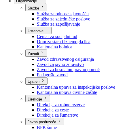
Nadležnosti
Sjednice Vlade
Organizacije
Službe
Služba za odnose s javnošću
Služba za zajedničke poslove
Služba za zapošljavanje
Ustanove
Centar za socijalni rad
Dom za stara i iznemogla lica
Kantonalna bolnica
Zavodi
Zavod zdravstvenog osiguranja
Zavod za javno zdravstvo
Zavod za besplatnu pravnu pomoć
Pedagoški zavod
Uprave
Kantonalna uprava za inspekcijske poslove
Kantonalna uprava civilne zaštite
Direkcije
Direkcija za robne rezerve
Direkcija za ceste