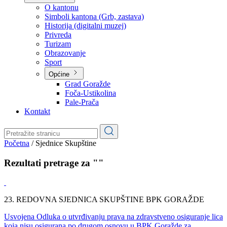
Planovi
Značajni dokumenti
O kantonu
O kantonu
Simboli kantona (Grb, zastava)
Historija (digitalni muzej)
Privreda
Turizam
Obrazovanje
Sport
Općine
Grad Goražde
Foča-Ustikolina
Pale-Prača
Kontakt
Početna
/
Sjednice Skupštine
Rezultati pretrage za ""