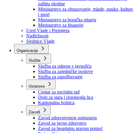
Ministarstvo za socijalnu politiku, zdravstvo,
raseljena lica i izbjeglice
Ministarstvo za urbanizam, prostorno uređenje i
zaštitu okoline
Ministarstvo za obrazovanje, mlade, nauku, kultur
i sport
Ministarstvo za boračka pitanja
Ministarstvo za finansije
Ured Vlade i Premijera
Nadležnosti
Sjednice Vlade
Organizacije
Službe
Služba za odnose s javnošću
Služba za zajedničke poslove
Služba za zapošljavanje
Ustanove
Centar za socijalni rad
Dom za stara i iznemogla lica
Kantonalna bolnica
Zavodi