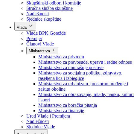
Poslanici po strankama
Poslanici po klubovima naroda
Kolegij skupštine
Skupštinski odbori i komisije
Stručna služba skupštine
Nadležnosti
Sjednice skupštine
Vlada
Vlada BPK Goražde
Premijer
Članovi Vlade
Ministarstva
Ministarstvo za privredu
Ministarstvo za pravosuđe, upravu i radne odnose
Ministarstvo za unutrašnje poslove
Ministarstvo za socijalnu politiku, zdravstvo,
raseljena lica i izbjeglice
Ministarstvo za urbanizam, prostorno uređenje i
zaštitu okoline
Ministarstvo za obrazovanje, mlade, nauku, kultur
i sport
Ministarstvo za boračka pitanja
Ministarstvo za finansije
Ured Vlade i Premijera