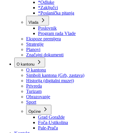
Program rada Skupštine
Budžet 2026
Zakoni
*Odluke
*Zaključci
*Poslanička pitanja
Vlada
Poslovnik
Program rada Vlade
Ekspoze premijera
Strategije
Planovi
Značajni dokumenti
O kantonu
O kantonu
Simboli kantona (Grb, zastava)
Historija (digitalni muzej)
Privreda
Turizam
Obrazovanje
Sport
Općine