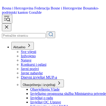
Bosna i Hercegovina
Federacija Bosne i Hercegovine
Bosansko-
podrinjski kanton Goražde
Aktuelno
Sve vijesti
Izdvojeno
Najave
Konkursi i oglasi
Javni pozivi
Javne nabavke
Dnevni izvještaj MUP-a
Obavještenja i izvještaji
Obavještenja Vlade