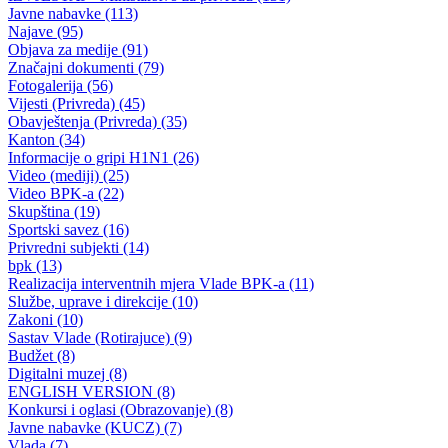
Obavijest o produženju roka za podnošenje projekata i zahtjeva po
Programu ruralnog razvoja za 2022. godinu
27.05.2022