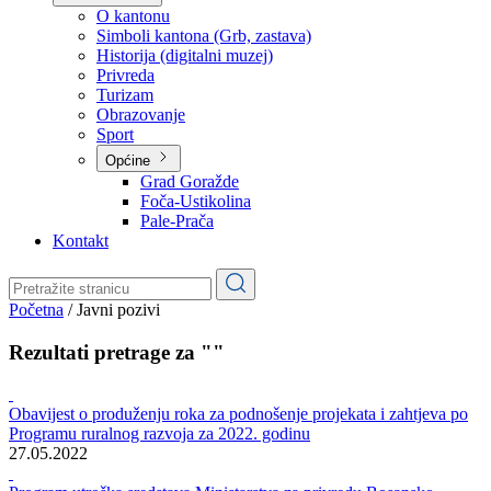
Planovi
Značajni dokumenti
O kantonu
O kantonu
Simboli kantona (Grb, zastava)
Historija (digitalni muzej)
Privreda
Turizam
Obrazovanje
Sport
Općine
Grad Goražde
Foča-Ustikolina
Pale-Prača
Kontakt
Početna
/
Javni pozivi
Rezultati pretrage za ""