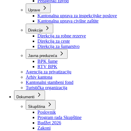
Zavod zdravstvenog osiguranja
Zavod za javno zdravstvo
Zavod za besplatnu pravnu pomoć
Pedagoški zavod
Uprave
Kantonalna uprava za inspekcijske poslove
Kantonalna uprava civilne zaštite
Direkcije
Direkcija za robne rezerve
Direkcija za ceste
Direkcija za šumarstvo
Javna preduzeća
BPK šume
RTV BPK
Agencija za privatizaciju
Arhiv kantona
Kantonalni stambeni fond
Turistička organizacija
Dokumenti
Skupština
Poslovnik