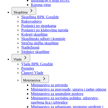
Izvještajno prognozna služba Ministarstva privrede
Izvještaj o radu
Izvještaj OC Uprave
Informacije o gripi H1N1
Korona virus
Skupština
Skupština BPK Goražde
Rukovodstvo
Poslanici po strankama
Poslanici po klubovima naroda
Kolegij skupštine
Skupštinski odbori i komisije
Stručna služba skupštine
Nadležnosti
Sjednice skupštine
Vlada
Vlada BPK Goražde
Premijer
Članovi Vlade
Ministarstva
Ministarstvo za privredu
Ministarstvo za pravosuđe, upravu i radne odnose
Ministarstvo za unutrašnje poslove