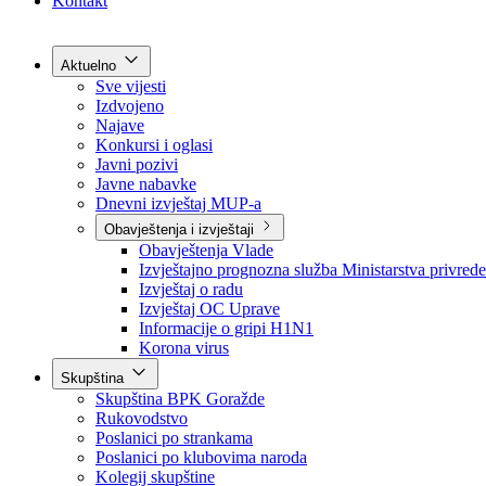
Grad Goražde
Foča-Ustikolina
Pale-Prača
Kontakt
Aktuelno
Sve vijesti
Izdvojeno
Najave
Konkursi i oglasi
Javni pozivi
Javne nabavke
Dnevni izvještaj MUP-a
Obavještenja i izvještaji
Obavještenja Vlade
Izvještajno prognozna služba Ministarstva privrede
Izvještaj o radu
Izvještaj OC Uprave
Informacije o gripi H1N1
Korona virus
Skupština
Skupština BPK Goražde
Rukovodstvo