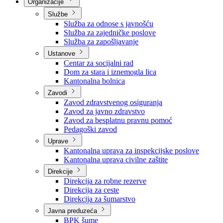
Nadležnosti
Sjednice Vlade
Organizacije
Službe
Služba za odnose s javnošću
Služba za zajedničke poslove
Služba za zapošljavanje
Ustanove
Centar za socijalni rad
Dom za stara i iznemogla lica
Kantonalna bolnica
Zavodi
Zavod zdravstvenog osiguranja
Zavod za javno zdravstvo
Zavod za besplatnu pravnu pomoć
Pedagoški zavod
Uprave
Kantonalna uprava za inspekcijske poslove
Kantonalna uprava civilne zaštite
Direkcije
Direkcija za robne rezerve
Direkcija za ceste