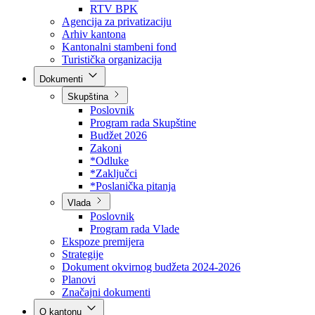
Direkcija za šumarstvo
Javna preduzeća
BPK šume
RTV BPK
Agencija za privatizaciju
Arhiv kantona
Kantonalni stambeni fond
Turistička organizacija
Dokumenti
Skupština
Poslovnik
Program rada Skupštine
Budžet 2026
Zakoni
*Odluke
*Zaključci
*Poslanička pitanja
Vlada
Poslovnik
Program rada Vlade
Ekspoze premijera
Strategije
Dokument okvirnog budžeta 2024-2026