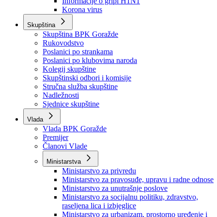
Izvještajno prognozna služba Ministarstva privrede
Izvještaj o radu
Izvještaj OC Uprave
Informacije o gripi H1N1
Korona virus
Skupština
Skupština BPK Goražde
Rukovodstvo
Poslanici po strankama
Poslanici po klubovima naroda
Kolegij skupštine
Skupštinski odbori i komisije
Stručna služba skupštine
Nadležnosti
Sjednice skupštine
Vlada
Vlada BPK Goražde
Premijer
Članovi Vlade
Ministarstva
Ministarstvo za privredu
Ministarstvo za pravosuđe, upravu i radne odnose
Ministarstvo za unutrašnje poslove