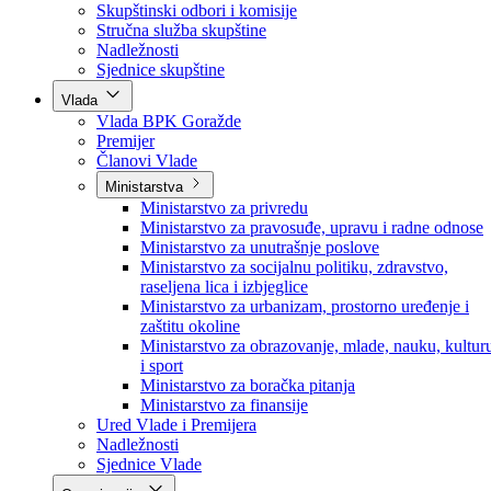
Poslanici po strankama
Poslanici po klubovima naroda
Kolegij skupštine
Skupštinski odbori i komisije
Stručna služba skupštine
Nadležnosti
Sjednice skupštine
Vlada
Vlada BPK Goražde
Premijer
Članovi Vlade
Ministarstva
Ministarstvo za privredu
Ministarstvo za pravosuđe, upravu i radne odnose
Ministarstvo za unutrašnje poslove
Ministarstvo za socijalnu politiku, zdravstvo,
raseljena lica i izbjeglice
Ministarstvo za urbanizam, prostorno uređenje i
zaštitu okoline
Ministarstvo za obrazovanje, mlade, nauku, kultur
i sport
Ministarstvo za boračka pitanja
Ministarstvo za finansije
Ured Vlade i Premijera