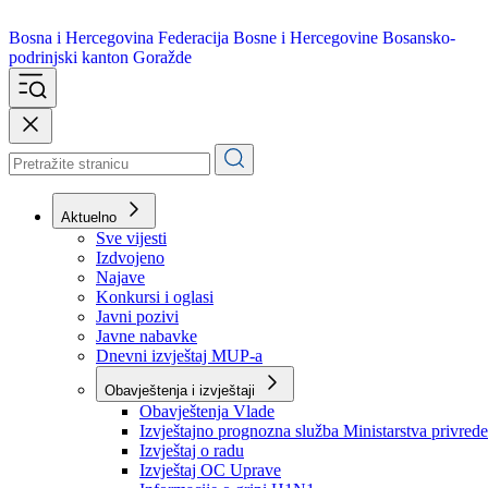
Bosna i Hercegovina
Federacija Bosne i Hercegovine
Bosansko-
podrinjski kanton Goražde
Aktuelno
Sve vijesti
Izdvojeno
Najave
Konkursi i oglasi
Javni pozivi
Javne nabavke
Dnevni izvještaj MUP-a
Obavještenja i izvještaji
Obavještenja Vlade