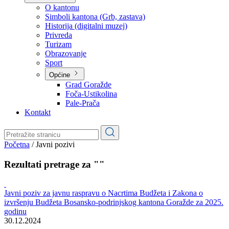
Planovi
Značajni dokumenti
O kantonu
O kantonu
Simboli kantona (Grb, zastava)
Historija (digitalni muzej)
Privreda
Turizam
Obrazovanje
Sport
Općine
Grad Goražde
Foča-Ustikolina
Pale-Prača
Kontakt
Početna
/
Javni pozivi
Rezultati pretrage za ""