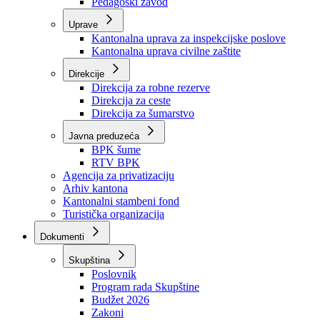
Zavod zdravstvenog osiguranja
Zavod za javno zdravstvo
Zavod za besplatnu pravnu pomoć
Pedagoški zavod
Uprave
Kantonalna uprava za inspekcijske poslove
Kantonalna uprava civilne zaštite
Direkcije
Direkcija za robne rezerve
Direkcija za ceste
Direkcija za šumarstvo
Javna preduzeća
BPK šume
RTV BPK
Agencija za privatizaciju
Arhiv kantona
Kantonalni stambeni fond
Turistička organizacija
Dokumenti
Skupština
Poslovnik