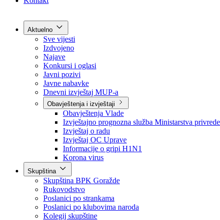
Grad Goražde
Foča-Ustikolina
Pale-Prača
Kontakt
Aktuelno
Sve vijesti
Izdvojeno
Najave
Konkursi i oglasi
Javni pozivi
Javne nabavke
Dnevni izvještaj MUP-a
Obavještenja i izvještaji
Obavještenja Vlade
Izvještajno prognozna služba Ministarstva privrede
Izvještaj o radu
Izvještaj OC Uprave
Informacije o gripi H1N1
Korona virus
Skupština
Skupština BPK Goražde
Rukovodstvo