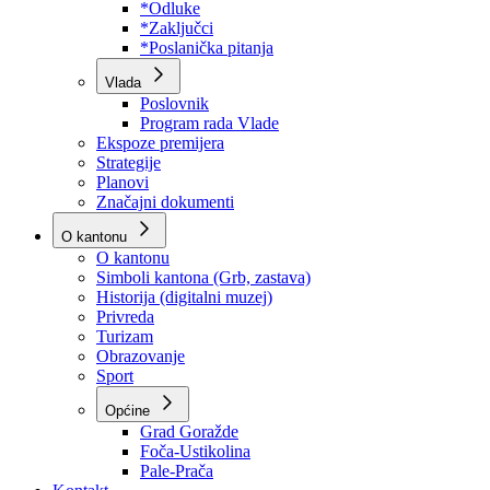
Program rada Skupštine
Budžet 2026
Zakoni
*Odluke
*Zaključci
*Poslanička pitanja
Vlada
Poslovnik
Program rada Vlade
Ekspoze premijera
Strategije
Planovi
Značajni dokumenti
O kantonu
O kantonu
Simboli kantona (Grb, zastava)
Historija (digitalni muzej)
Privreda
Turizam
Obrazovanje
Sport
Općine