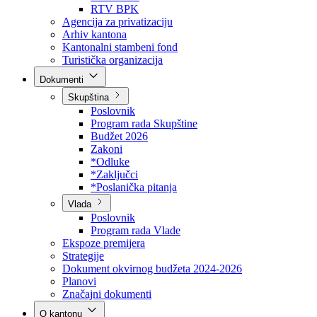
Direkcija za šumarstvo
Javna preduzeća
BPK šume
RTV BPK
Agencija za privatizaciju
Arhiv kantona
Kantonalni stambeni fond
Turistička organizacija
Dokumenti
Skupština
Poslovnik
Program rada Skupštine
Budžet 2026
Zakoni
*Odluke
*Zaključci
*Poslanička pitanja
Vlada
Poslovnik
Program rada Vlade
Ekspoze premijera
Strategije
Dokument okvirnog budžeta 2024-2026