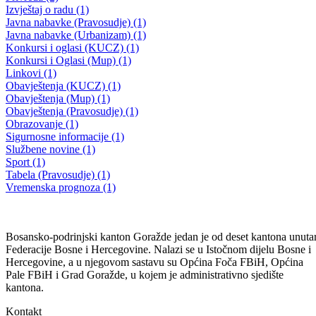
Javni poziv za javnu raspravu o Nacrtima Budžeta i Zakona o
izvršenju Budžeta Bosansko-podrinjskog kantona Goražde za 2025.
godinu
30.12.2024