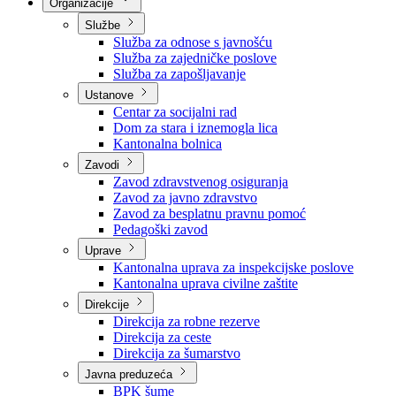
Nadležnosti
Sjednice Vlade
Organizacije
Službe
Služba za odnose s javnošću
Služba za zajedničke poslove
Služba za zapošljavanje
Ustanove
Centar za socijalni rad
Dom za stara i iznemogla lica
Kantonalna bolnica
Zavodi
Zavod zdravstvenog osiguranja
Zavod za javno zdravstvo
Zavod za besplatnu pravnu pomoć
Pedagoški zavod
Uprave
Kantonalna uprava za inspekcijske poslove
Kantonalna uprava civilne zaštite
Direkcije
Direkcija za robne rezerve
Direkcija za ceste