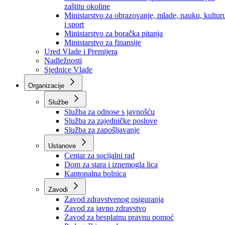
Ministarstvo za socijalnu politiku, zdravstvo,
raseljena lica i izbjeglice
Ministarstvo za urbanizam, prostorno uređenje i
zaštitu okoline
Ministarstvo za obrazovanje, mlade, nauku, kultur
i sport
Ministarstvo za boračka pitanja
Ministarstvo za finansije
Ured Vlade i Premijera
Nadležnosti
Sjednice Vlade
Organizacije
Službe
Služba za odnose s javnošću
Služba za zajedničke poslove
Služba za zapošljavanje
Ustanove
Centar za socijalni rad
Dom za stara i iznemogla lica
Kantonalna bolnica
Zavodi