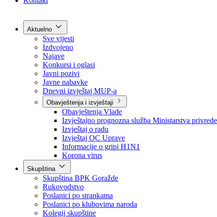
Grad Goražde
Foča-Ustikolina
Pale-Prača
Kontakt
Aktuelno
Sve vijesti
Izdvojeno
Najave
Konkursi i oglasi
Javni pozivi
Javne nabavke
Dnevni izvještaj MUP-a
Obavještenja i izvještaji
Obavještenja Vlade
Izvještajno prognozna služba Ministarstva privrede
Izvještaj o radu
Izvještaj OC Uprave
Informacije o gripi H1N1
Korona virus
Skupština
Skupština BPK Goražde
Rukovodstvo