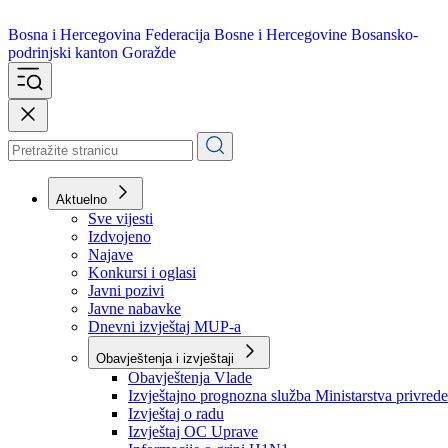
Bosna i Hercegovina
Federacija Bosne i Hercegovine
Bosansko-
podrinjski kanton Goražde
Aktuelno
Sve vijesti
Izdvojeno
Najave
Konkursi i oglasi
Javni pozivi
Javne nabavke
Dnevni izvještaj MUP-a
Obavještenja i izvještaji
Obavještenja Vlade