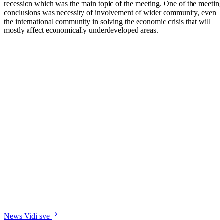
basis
15
May
Outright grants aimed at encouragement of employment and self-
employment of veteran population
15
May
Meeting with representatives of Associations of persons with
disabilities
15
May
Reception for the winners of international recognition