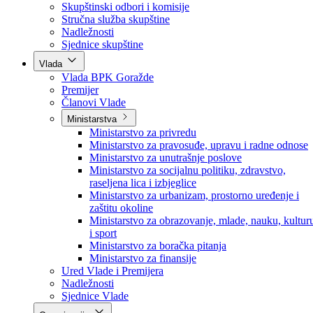
Poslanici po strankama
Poslanici po klubovima naroda
Kolegij skupštine
Skupštinski odbori i komisije
Stručna služba skupštine
Nadležnosti
Sjednice skupštine
Vlada
Vlada BPK Goražde
Premijer
Članovi Vlade
Ministarstva
Ministarstvo za privredu
Ministarstvo za pravosuđe, upravu i radne odnose
Ministarstvo za unutrašnje poslove
Ministarstvo za socijalnu politiku, zdravstvo,
raseljena lica i izbjeglice
Ministarstvo za urbanizam, prostorno uređenje i
zaštitu okoline
Ministarstvo za obrazovanje, mlade, nauku, kultur
i sport
Ministarstvo za boračka pitanja
Ministarstvo za finansije
Ured Vlade i Premijera