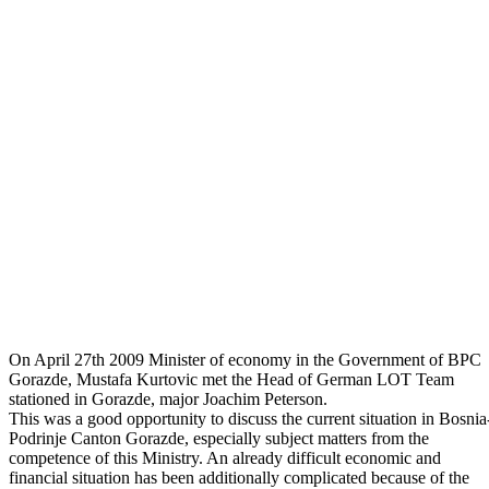
Odštampaj stranicu
On April 27th 2009 Minister of economy in the Government of BPC
Gorazde, Mustafa Kurtovic met the Head of German LOT Team
stationed in Gorazde, major Joachim Peterson.
This was a good opportunity to discuss the current situation in Bosnia
Podrinje Canton Gorazde, especially subject matters from the
competence of this Ministry. An already difficult economic and
financial situation has been additionally complicated because of the
recession which was the main topic of the meeting. One of the meetin
conclusions was necessity of involvement of wider community, even
the international community in solving the economic crisis that will
mostly affect economically underdeveloped areas.
News
Vidi sve
25
Jan
Traditional reception on the occasion of Christmas
14
Sep
Preparations for thematic session of the Assembly of BPC Gorazde
15
May
Employment of high-educated unemployed persons on a voluntary