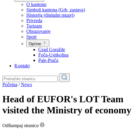
Planovi
Značajni dokumenti
O kantonu
O kantonu
Simboli kantona (Grb, zastava)
Historija (digitalni muzej)
Privreda
Turizam
Obrazovanje
Sport
Općine
Grad Goražde
Foča-Ustikolina
Pale-Prača
Kontakt
Početna
/
News
Head of EUFOR's LOT Team
visited the Ministry of economy