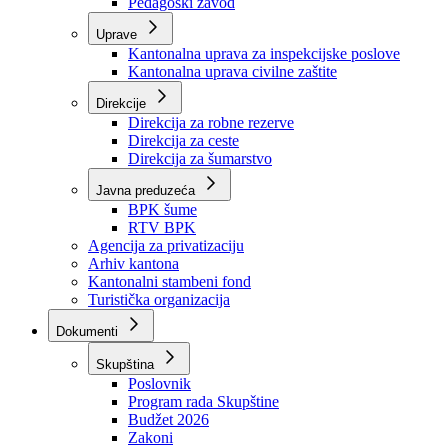
Zavod zdravstvenog osiguranja
Zavod za javno zdravstvo
Zavod za besplatnu pravnu pomoć
Pedagoški zavod
Uprave
Kantonalna uprava za inspekcijske poslove
Kantonalna uprava civilne zaštite
Direkcije
Direkcija za robne rezerve
Direkcija za ceste
Direkcija za šumarstvo
Javna preduzeća
BPK šume
RTV BPK
Agencija za privatizaciju
Arhiv kantona
Kantonalni stambeni fond
Turistička organizacija
Dokumenti
Skupština
Poslovnik