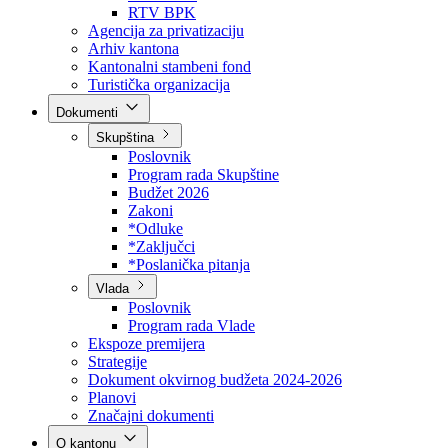
Direkcija za šumarstvo
Javna preduzeća
BPK šume
RTV BPK
Agencija za privatizaciju
Arhiv kantona
Kantonalni stambeni fond
Turistička organizacija
Dokumenti
Skupština
Poslovnik
Program rada Skupštine
Budžet 2026
Zakoni
*Odluke
*Zaključci
*Poslanička pitanja
Vlada
Poslovnik
Program rada Vlade
Ekspoze premijera
Strategije
Dokument okvirnog budžeta 2024-2026