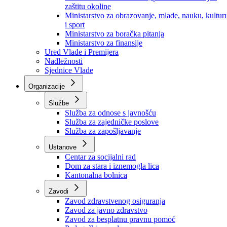
Ministarstvo za socijalnu politiku, zdravstvo,
raseljena lica i izbjeglice
Ministarstvo za urbanizam, prostorno uređenje i
zaštitu okoline
Ministarstvo za obrazovanje, mlade, nauku, kultur
i sport
Ministarstvo za boračka pitanja
Ministarstvo za finansije
Ured Vlade i Premijera
Nadležnosti
Sjednice Vlade
Organizacije
Službe
Služba za odnose s javnošću
Služba za zajedničke poslove
Služba za zapošljavanje
Ustanove
Centar za socijalni rad
Dom za stara i iznemogla lica
Kantonalna bolnica
Zavodi