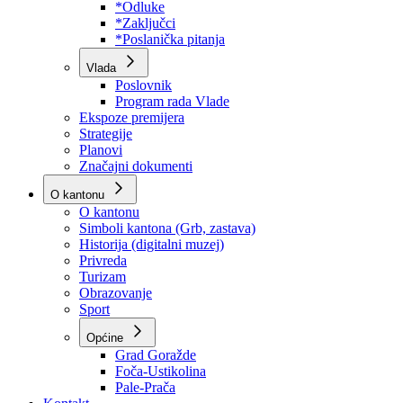
Program rada Skupštine
Budžet 2026
Zakoni
*Odluke
*Zaključci
*Poslanička pitanja
Vlada
Poslovnik
Program rada Vlade
Ekspoze premijera
Strategije
Planovi
Značajni dokumenti
O kantonu
O kantonu
Simboli kantona (Grb, zastava)
Historija (digitalni muzej)
Privreda
Turizam
Obrazovanje
Sport
Općine