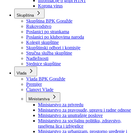
Izvještajno prognozna služba Ministarstva privrede
Izvještaj o radu
Izvještaj OC Uprave
Informacije o gripi H1N1
Korona virus
Skupština
Skupština BPK Goražde
Rukovodstvo
Poslanici po strankama
Poslanici po klubovima naroda
Kolegij skupštine
Skupštinski odbori i komisije
Stručna služba skupštine
Nadležnosti
Sjednice skupštine
Vlada
Vlada BPK Goražde
Premijer
Članovi Vlade
Ministarstva
Ministarstvo za privredu
Ministarstvo za pravosuđe, upravu i radne odnose
Ministarstvo za unutrašnje poslove