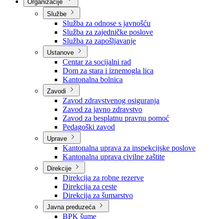
Nadležnosti
Sjednice Vlade
Organizacije
Službe
Služba za odnose s javnošću
Služba za zajedničke poslove
Služba za zapošljavanje
Ustanove
Centar za socijalni rad
Dom za stara i iznemogla lica
Kantonalna bolnica
Zavodi
Zavod zdravstvenog osiguranja
Zavod za javno zdravstvo
Zavod za besplatnu pravnu pomoć
Pedagoški zavod
Uprave
Kantonalna uprava za inspekcijske poslove
Kantonalna uprava civilne zaštite
Direkcije
Direkcija za robne rezerve
Direkcija za ceste