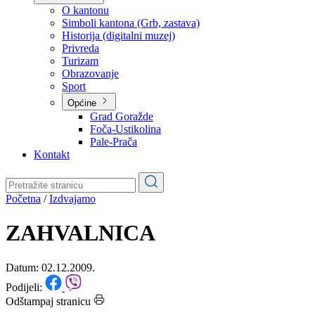
Planovi
Značajni dokumenti
O kantonu
O kantonu
Simboli kantona (Grb, zastava)
Historija (digitalni muzej)
Privreda
Turizam
Obrazovanje
Sport
Općine
Grad Goražde
Foča-Ustikolina
Pale-Prača
Kontakt
Početna
/
Izdvajamo
ZAHVALNICA
Datum: 02.12.2009.