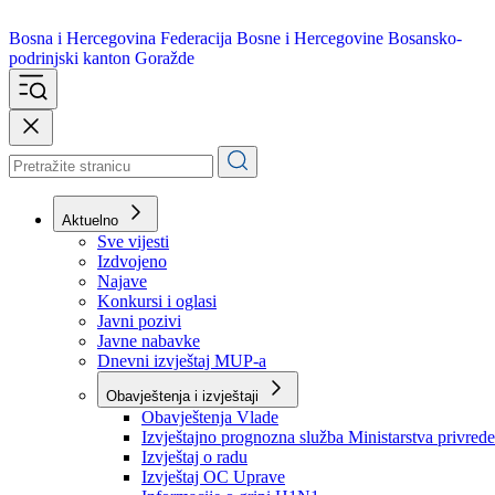
Bosna i Hercegovina
Federacija Bosne i Hercegovine
Bosansko-
podrinjski kanton Goražde
Aktuelno
Sve vijesti
Izdvojeno
Najave
Konkursi i oglasi
Javni pozivi
Javne nabavke
Dnevni izvještaj MUP-a
Obavještenja i izvještaji
Obavještenja Vlade