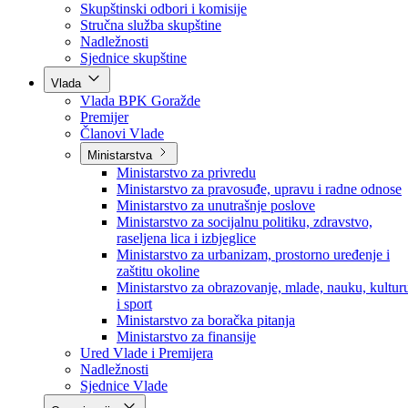
Poslanici po strankama
Poslanici po klubovima naroda
Kolegij skupštine
Skupštinski odbori i komisije
Stručna služba skupštine
Nadležnosti
Sjednice skupštine
Vlada
Vlada BPK Goražde
Premijer
Članovi Vlade
Ministarstva
Ministarstvo za privredu
Ministarstvo za pravosuđe, upravu i radne odnose
Ministarstvo za unutrašnje poslove
Ministarstvo za socijalnu politiku, zdravstvo,
raseljena lica i izbjeglice
Ministarstvo za urbanizam, prostorno uređenje i
zaštitu okoline
Ministarstvo za obrazovanje, mlade, nauku, kultur
i sport
Ministarstvo za boračka pitanja
Ministarstvo za finansije
Ured Vlade i Premijera