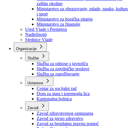
Ministarstvo za socijalnu politiku, zdravstvo,
raseljena lica i izbjeglice
Ministarstvo za urbanizam, prostorno uređenje i
zaštitu okoline
Ministarstvo za obrazovanje, mlade, nauku, kultur
i sport
Ministarstvo za boračka pitanja
Ministarstvo za finansije
Ured Vlade i Premijera
Nadležnosti
Sjednice Vlade
Organizacije
Službe
Služba za odnose s javnošću
Služba za zajedničke poslove
Služba za zapošljavanje
Ustanove
Centar za socijalni rad
Dom za stara i iznemogla lica
Kantonalna bolnica
Zavodi