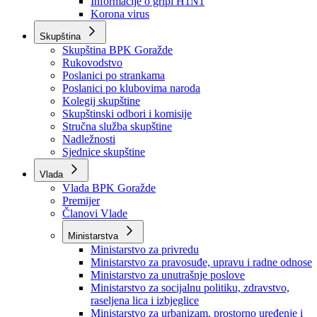
Izvještajno prognozna služba Ministarstva privrede
Izvještaj o radu
Izvještaj OC Uprave
Informacije o gripi H1N1
Korona virus
Skupština
Skupština BPK Goražde
Rukovodstvo
Poslanici po strankama
Poslanici po klubovima naroda
Kolegij skupštine
Skupštinski odbori i komisije
Stručna služba skupštine
Nadležnosti
Sjednice skupštine
Vlada
Vlada BPK Goražde
Premijer
Članovi Vlade
Ministarstva
Ministarstvo za privredu
Ministarstvo za pravosuđe, upravu i radne odnose
Ministarstvo za unutrašnje poslove