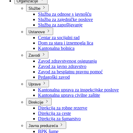
Nadležnosti
Sjednice Vlade
Organizacije
Službe
Služba za odnose s javnošću
Služba za zajedničke poslove
Služba za zapošljavanje
Ustanove
Centar za socijalni rad
Dom za stara i iznemogla lica
Kantonalna bolnica
Zavodi
Zavod zdravstvenog osiguranja
Zavod za javno zdravstvo
Zavod za besplatnu pravnu pomoć
Pedagoški zavod
Uprave
Kantonalna uprava za inspekcijske poslove
Kantonalna uprava civilne zaštite
Direkcije
Direkcija za robne rezerve
Direkcija za ceste