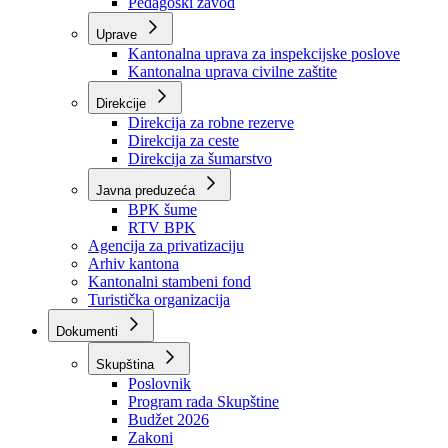
Zavod zdravstvenog osiguranja
Zavod za javno zdravstvo
Zavod za besplatnu pravnu pomoć
Pedagoški zavod
Uprave
Kantonalna uprava za inspekcijske poslove
Kantonalna uprava civilne zaštite
Direkcije
Direkcija za robne rezerve
Direkcija za ceste
Direkcija za šumarstvo
Javna preduzeća
BPK šume
RTV BPK
Agencija za privatizaciju
Arhiv kantona
Kantonalni stambeni fond
Turistička organizacija
Dokumenti
Skupština
Poslovnik