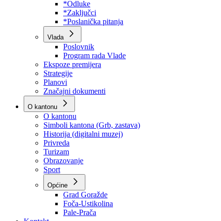
Program rada Skupštine
Budžet 2026
Zakoni
*Odluke
*Zaključci
*Poslanička pitanja
Vlada
Poslovnik
Program rada Vlade
Ekspoze premijera
Strategije
Planovi
Značajni dokumenti
O kantonu
O kantonu
Simboli kantona (Grb, zastava)
Historija (digitalni muzej)
Privreda
Turizam
Obrazovanje
Sport
Općine