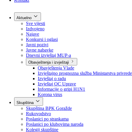
Grad Goražde
Foča-Ustikolina
Pale-Prača
Kontakt
Aktuelno
Sve vijesti
Izdvojeno
Najave
Konkursi i oglasi
Javni pozivi
Javne nabavke
Dnevni izvještaj MUP-a
Obavještenja i izvještaji
Obavještenja Vlade
Izvještajno prognozna služba Ministarstva privrede
Izvještaj o radu
Izvještaj OC Uprave
Informacije o gripi H1N1
Korona virus
Skupština
Skupština BPK Goražde
Rukovodstvo