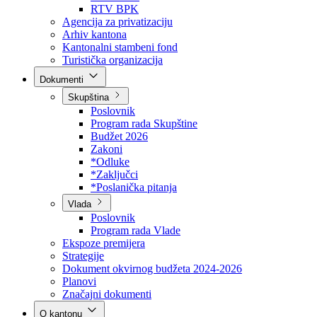
Direkcija za šumarstvo
Javna preduzeća
BPK šume
RTV BPK
Agencija za privatizaciju
Arhiv kantona
Kantonalni stambeni fond
Turistička organizacija
Dokumenti
Skupština
Poslovnik
Program rada Skupštine
Budžet 2026
Zakoni
*Odluke
*Zaključci
*Poslanička pitanja
Vlada
Poslovnik
Program rada Vlade
Ekspoze premijera
Strategije
Dokument okvirnog budžeta 2024-2026