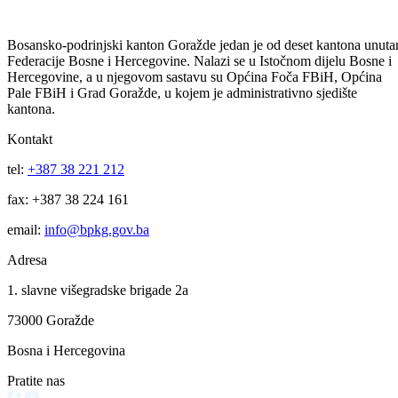
Podijeli:
Odštampaj stranicu