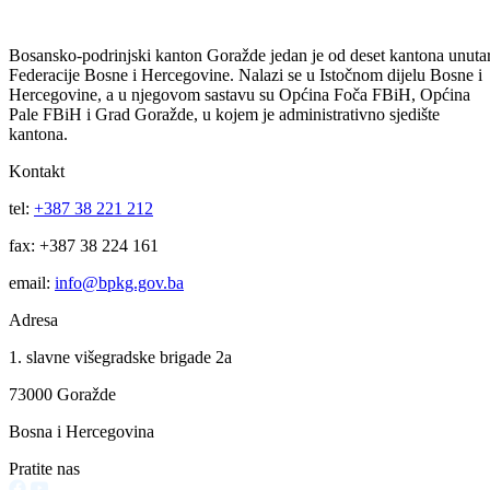
Podijeli:
Odštampaj stranicu