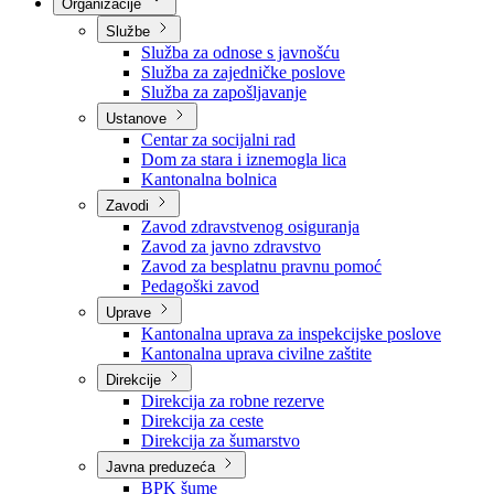
Nadležnosti
Sjednice Vlade
Organizacije
Službe
Služba za odnose s javnošću
Služba za zajedničke poslove
Služba za zapošljavanje
Ustanove
Centar za socijalni rad
Dom za stara i iznemogla lica
Kantonalna bolnica
Zavodi
Zavod zdravstvenog osiguranja
Zavod za javno zdravstvo
Zavod za besplatnu pravnu pomoć
Pedagoški zavod
Uprave
Kantonalna uprava za inspekcijske poslove
Kantonalna uprava civilne zaštite
Direkcije
Direkcija za robne rezerve
Direkcija za ceste