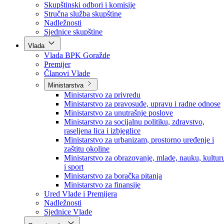
Poslanici po strankama
Poslanici po klubovima naroda
Kolegij skupštine
Skupštinski odbori i komisije
Stručna služba skupštine
Nadležnosti
Sjednice skupštine
Vlada
Vlada BPK Goražde
Premijer
Članovi Vlade
Ministarstva
Ministarstvo za privredu
Ministarstvo za pravosuđe, upravu i radne odnose
Ministarstvo za unutrašnje poslove
Ministarstvo za socijalnu politiku, zdravstvo,
raseljena lica i izbjeglice
Ministarstvo za urbanizam, prostorno uređenje i
zaštitu okoline
Ministarstvo za obrazovanje, mlade, nauku, kultur
i sport
Ministarstvo za boračka pitanja
Ministarstvo za finansije
Ured Vlade i Premijera