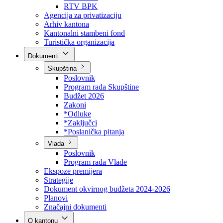
Direkcija za šumarstvo
Javna preduzeća
BPK šume
RTV BPK
Agencija za privatizaciju
Arhiv kantona
Kantonalni stambeni fond
Turistička organizacija
Dokumenti
Skupština
Poslovnik
Program rada Skupštine
Budžet 2026
Zakoni
*Odluke
*Zaključci
*Poslanička pitanja
Vlada
Poslovnik
Program rada Vlade
Ekspoze premijera
Strategije
Dokument okvirnog budžeta 2024-2026