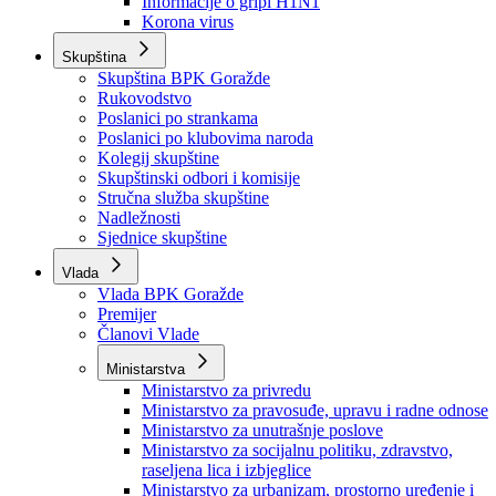
Izvještajno prognozna služba Ministarstva privrede
Izvještaj o radu
Izvještaj OC Uprave
Informacije o gripi H1N1
Korona virus
Skupština
Skupština BPK Goražde
Rukovodstvo
Poslanici po strankama
Poslanici po klubovima naroda
Kolegij skupštine
Skupštinski odbori i komisije
Stručna služba skupštine
Nadležnosti
Sjednice skupštine
Vlada
Vlada BPK Goražde
Premijer
Članovi Vlade
Ministarstva
Ministarstvo za privredu
Ministarstvo za pravosuđe, upravu i radne odnose
Ministarstvo za unutrašnje poslove