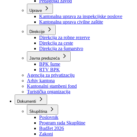
Zavod zdravstvenog osiguranja
Zavod za javno zdravstvo
Zavod za besplatnu pravnu pomoć
Pedagoški zavod
Uprave
Kantonalna uprava za inspekcijske poslove
Kantonalna uprava civilne zaštite
Direkcije
Direkcija za robne rezerve
Direkcija za ceste
Direkcija za šumarstvo
Javna preduzeća
BPK šume
RTV BPK
Agencija za privatizaciju
Arhiv kantona
Kantonalni stambeni fond
Turistička organizacija
Dokumenti
Skupština
Poslovnik