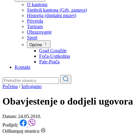
Planovi
Značajni dokumenti
O kantonu
O kantonu
Simboli kantona (Grb, zastava)
Historija (digitalni muzej)
Privreda
Turizam
Obrazovanje
Sport
Općine
Grad Goražde
Foča-Ustikolina
Pale-Prača
Kontakt
Početna
/
Izdvajamo
Obavjestenje o dodjeli ugovora
Datum: 24.05.2010.