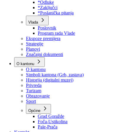
Program rada Skupštine
Budžet 2026
Zakoni
*Odluke
*Zaključci
*Poslanička pitanja
Vlada
Poslovnik
Program rada Vlade
Ekspoze premijera
Strategije
Planovi
Značajni dokumenti
O kantonu
O kantonu
Simboli kantona (Grb, zastava)
Historija (digitalni muzej)
Privreda
Turizam
Obrazovanje
Sport
Općine