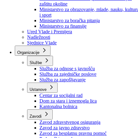
Ministarstvo za socijalnu politiku, zdravstvo,
raseljena lica i izbjeglice
Ministarstvo za urbanizam, prostorno uređenje i
zaštitu okoline
Ministarstvo za obrazovanje, mlade, nauku, kultur
i sport
Ministarstvo za boračka pitanja
Ministarstvo za finansije
Ured Vlade i Premijera
Nadležnosti
Sjednice Vlade
Organizacije
Službe
Služba za odnose s javnošću
Služba za zajedničke poslove
Služba za zapošljavanje
Ustanove
Centar za socijalni rad
Dom za stara i iznemogla lica
Kantonalna bolnica
Zavodi