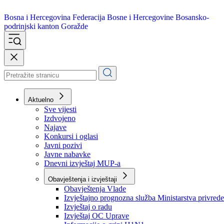
Bosna i Hercegovina
Federacija Bosne i Hercegovine
Bosansko-
podrinjski kanton Goražde
Aktuelno
Sve vijesti
Izdvojeno
Najave
Konkursi i oglasi
Javni pozivi
Javne nabavke
Dnevni izvještaj MUP-a
Obavještenja i izvještaji
Obavještenja Vlade