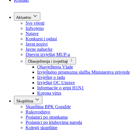
Grad Goražde
Foča-Ustikolina
Pale-Prača
Kontakt
Aktuelno
Sve vijesti
Izdvojeno
Najave
Konkursi i oglasi
Javni pozivi
Javne nabavke
Dnevni izvještaj MUP-a
Obavještenja i izvještaji
Obavještenja Vlade
Izvještajno prognozna služba Ministarstva privrede
Izvještaj o radu
Izvještaj OC Uprave
Informacije o gripi H1N1
Korona virus
Skupština
Skupština BPK Goražde
Rukovodstvo