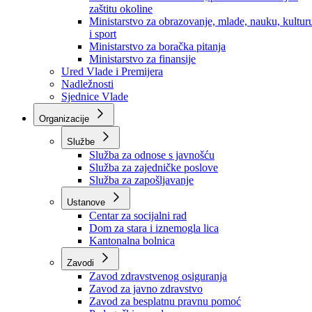
Ministarstvo za socijalnu politiku, zdravstvo,
raseljena lica i izbjeglice
Ministarstvo za urbanizam, prostorno uređenje i
zaštitu okoline
Ministarstvo za obrazovanje, mlade, nauku, kultur
i sport
Ministarstvo za boračka pitanja
Ministarstvo za finansije
Ured Vlade i Premijera
Nadležnosti
Sjednice Vlade
Organizacije
Službe
Služba za odnose s javnošću
Služba za zajedničke poslove
Služba za zapošljavanje
Ustanove
Centar za socijalni rad
Dom za stara i iznemogla lica
Kantonalna bolnica
Zavodi