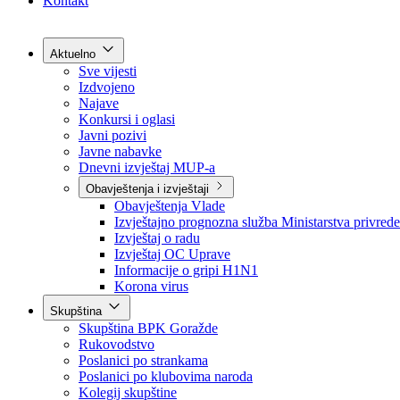
Grad Goražde
Foča-Ustikolina
Pale-Prača
Kontakt
Aktuelno
Sve vijesti
Izdvojeno
Najave
Konkursi i oglasi
Javni pozivi
Javne nabavke
Dnevni izvještaj MUP-a
Obavještenja i izvještaji
Obavještenja Vlade
Izvještajno prognozna služba Ministarstva privrede
Izvještaj o radu
Izvještaj OC Uprave
Informacije o gripi H1N1
Korona virus
Skupština
Skupština BPK Goražde
Rukovodstvo