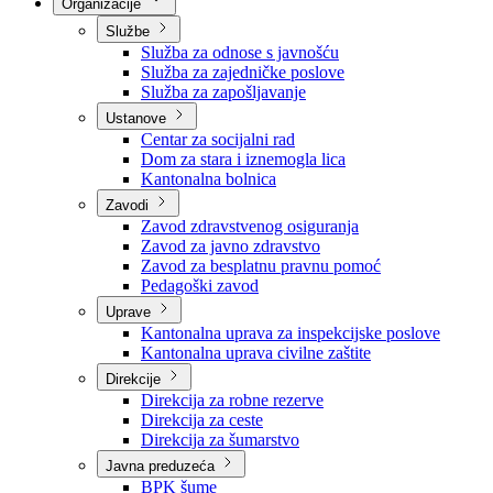
Nadležnosti
Sjednice Vlade
Organizacije
Službe
Služba za odnose s javnošću
Služba za zajedničke poslove
Služba za zapošljavanje
Ustanove
Centar za socijalni rad
Dom za stara i iznemogla lica
Kantonalna bolnica
Zavodi
Zavod zdravstvenog osiguranja
Zavod za javno zdravstvo
Zavod za besplatnu pravnu pomoć
Pedagoški zavod
Uprave
Kantonalna uprava za inspekcijske poslove
Kantonalna uprava civilne zaštite
Direkcije
Direkcija za robne rezerve
Direkcija za ceste