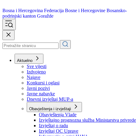
Bosna i Hercegovina
Federacija Bosne i Hercegovine
Bosansko-
podrinjski kanton Goražde
Aktuelno
Sve vijesti
Izdvojeno
Najave
Konkursi i oglasi
Javni pozivi
Javne nabavke
Dnevni izvještaj MUP-a
Obavještenja i izvještaji
Obavještenja Vlade