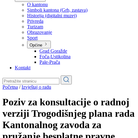
Planovi
Značajni dokumenti
O kantonu
O kantonu
Simboli kantona (Grb, zastava)
Historija (digitalni muzej)
Privreda
Turizam
Obrazovanje
Sport
Općine
Grad Goražde
Foča-Ustikolina
Pale-Prača
Kontakt
Početna
/
Izvještaj o radu
Poziv za konsultacije o radnoj
verziji Trogodišnjeg plana rada