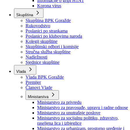
Izvještajno prognozna služba Ministarstva privrede
Izvještaj o radu
Izvještaj OC Uprave
Informacije o gripi H1N1
Korona virus
Skupština
Skupština BPK Goražde
Rukovodstvo
Poslanici po strankama
Poslanici po klubovima naroda
Kolegij skupštine
Skupštinski odbori i komisije
Stručna služba skupštine
Nadležnosti
Sjednice skupštine
Vlada
Vlada BPK Goražde
Premijer
Članovi Vlade
Ministarstva
Ministarstvo za privredu
Ministarstvo za pravosuđe, upravu i radne odnose
Ministarstvo za unutrašnje poslove