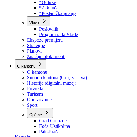
Program rada Skupštine
Budžet 2026
Zakoni
*Odluke
*Zaključci
*Poslanička pitanja
Vlada
Poslovnik
Program rada Vlade
Ekspoze premijera
Strategije
Planovi
Značajni dokumenti
O kantonu
O kantonu
Simboli kantona (Grb, zastava)
Historija (digitalni muzej)
Privreda
Turizam
Obrazovanje
Sport
Općine