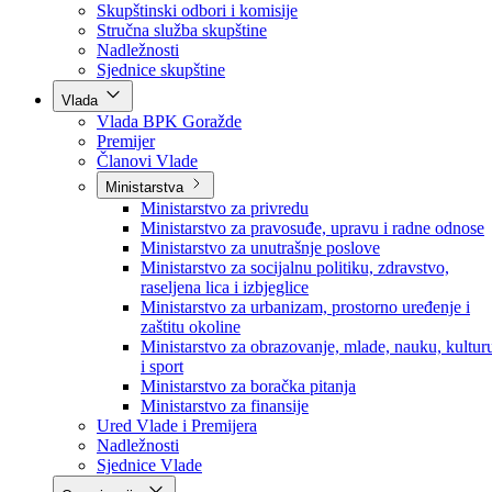
Poslanici po strankama
Poslanici po klubovima naroda
Kolegij skupštine
Skupštinski odbori i komisije
Stručna služba skupštine
Nadležnosti
Sjednice skupštine
Vlada
Vlada BPK Goražde
Premijer
Članovi Vlade
Ministarstva
Ministarstvo za privredu
Ministarstvo za pravosuđe, upravu i radne odnose
Ministarstvo za unutrašnje poslove
Ministarstvo za socijalnu politiku, zdravstvo,
raseljena lica i izbjeglice
Ministarstvo za urbanizam, prostorno uređenje i
zaštitu okoline
Ministarstvo za obrazovanje, mlade, nauku, kultur
i sport
Ministarstvo za boračka pitanja
Ministarstvo za finansije
Ured Vlade i Premijera