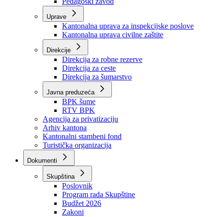
Zavod zdravstvenog osiguranja
Zavod za javno zdravstvo
Zavod za besplatnu pravnu pomoć
Pedagoški zavod
Uprave
Kantonalna uprava za inspekcijske poslove
Kantonalna uprava civilne zaštite
Direkcije
Direkcija za robne rezerve
Direkcija za ceste
Direkcija za šumarstvo
Javna preduzeća
BPK šume
RTV BPK
Agencija za privatizaciju
Arhiv kantona
Kantonalni stambeni fond
Turistička organizacija
Dokumenti
Skupština
Poslovnik