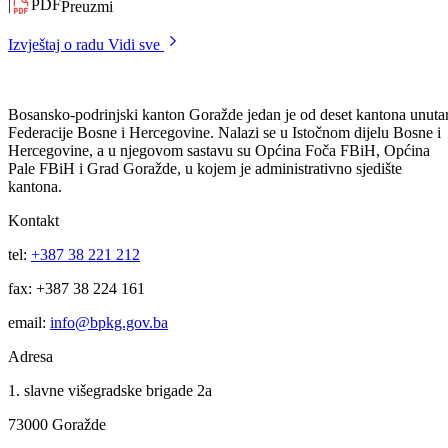
Nacrt Trogodišnjeg plana Kantonalnog zavoda za pružanje Besplatne
pravne pomoći Goražde
|
PDF
Preuzmi
Izvještaj o radu
Vidi sve