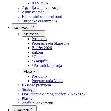
Direkcija za šumarstvo
Javna preduzeća
BPK šume
RTV BPK
Agencija za privatizaciju
Arhiv kantona
Kantonalni stambeni fond
Turistička organizacija
Dokumenti
Skupština
Poslovnik
Program rada Skupštine
Budžet 2026
Zakoni
*Odluke
*Zaključci
*Poslanička pitanja
Vlada
Poslovnik
Program rada Vlade
Ekspoze premijera
Strategije
Dokument okvirnog budžeta 2024-2026