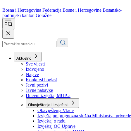
Bosna i Hercegovina
Federacija Bosne i Hercegovine
Bosansko-
podrinjski kanton Goražde
Aktuelno
Sve vijesti
Izdvojeno
Najave
Konkursi i oglasi
Javni pozivi
Javne nabavke
Dnevni izvještaj MUP-a
Obavještenja i izvještaji
Obavještenja Vlade