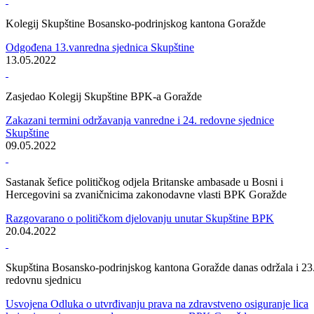
Skupština Bosansko-podrinjskog kantona Goražde
Izabrano novo rukovodstvo Skupštine BPK Goražde, sekretarica
napustila zasjedanje
15.11.2022