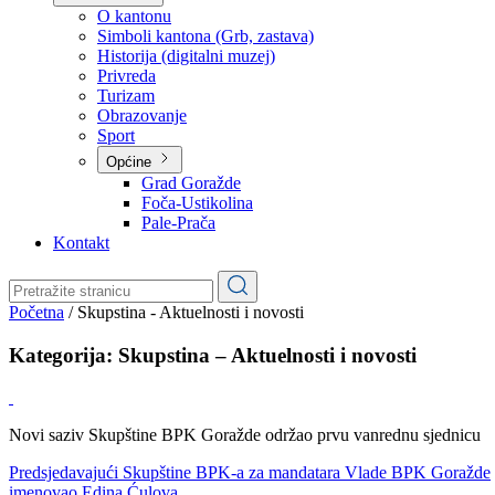
Planovi
Značajni dokumenti
O kantonu
O kantonu
Simboli kantona (Grb, zastava)
Historija (digitalni muzej)
Privreda
Turizam
Obrazovanje
Sport
Općine
Grad Goražde
Foča-Ustikolina
Pale-Prača
Kontakt
Početna
/
Skupstina - Aktuelnosti i novosti
Kategorija:
Skupstina – Aktuelnosti i novosti