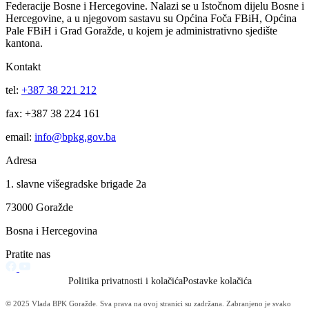
Održana 14. vanredna sjednica Skupštine BPK Goražde
Usvojene izmjene i dopune Budžeta BPK za 2022. godinu
15.09.2022