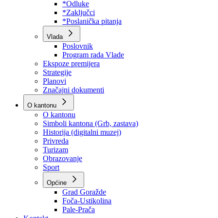
Program rada Skupštine
Budžet 2026
Zakoni
*Odluke
*Zaključci
*Poslanička pitanja
Vlada
Poslovnik
Program rada Vlade
Ekspoze premijera
Strategije
Planovi
Značajni dokumenti
O kantonu
O kantonu
Simboli kantona (Grb, zastava)
Historija (digitalni muzej)
Privreda
Turizam
Obrazovanje
Sport
Općine