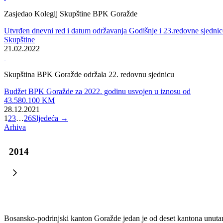
Novoizabrani poslanici položili svečanu zakletvu; konstituisani klubo
naroda
15.11.2022