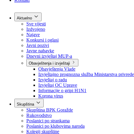
Grad Goražde
Foča-Ustikolina
Pale-Prača
Kontakt
Aktuelno
Sve vijesti
Izdvojeno
Najave
Konkursi i oglasi
Javni pozivi
Javne nabavke
Dnevni izvještaj MUP-a
Obavještenja i izvještaji
Obavještenja Vlade
Izvještajno prognozna služba Ministarstva privrede
Izvještaj o radu
Izvještaj OC Uprave
Informacije o gripi H1N1
Korona virus
Skupština
Skupština BPK Goražde
Rukovodstvo