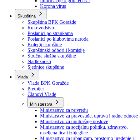
Izvještajno prognozna služba Ministarstva privrede
Izvještaj o radu
Izvještaj OC Uprave
Informacije o gripi H1N1
Korona virus
Skupština
Skupština BPK Goražde
Rukovodstvo
Poslanici po strankama
Poslanici po klubovima naroda
Kolegij skupštine
Skupštinski odbori i komisije
Stručna služba skupštine
Nadležnosti
Sjednice skupštine
Vlada
Vlada BPK Goražde
Premijer
Članovi Vlade
Ministarstva
Ministarstvo za privredu
Ministarstvo za pravosuđe, upravu i radne odnose
Ministarstvo za unutrašnje poslove