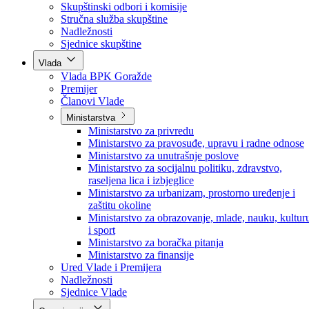
Poslanici po strankama
Poslanici po klubovima naroda
Kolegij skupštine
Skupštinski odbori i komisije
Stručna služba skupštine
Nadležnosti
Sjednice skupštine
Vlada
Vlada BPK Goražde
Premijer
Članovi Vlade
Ministarstva
Ministarstvo za privredu
Ministarstvo za pravosuđe, upravu i radne odnose
Ministarstvo za unutrašnje poslove
Ministarstvo za socijalnu politiku, zdravstvo,
raseljena lica i izbjeglice
Ministarstvo za urbanizam, prostorno uređenje i
zaštitu okoline
Ministarstvo za obrazovanje, mlade, nauku, kultur
i sport
Ministarstvo za boračka pitanja
Ministarstvo za finansije
Ured Vlade i Premijera