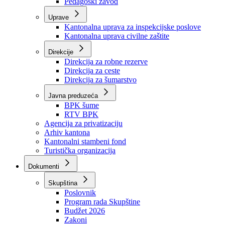
Zavod zdravstvenog osiguranja
Zavod za javno zdravstvo
Zavod za besplatnu pravnu pomoć
Pedagoški zavod
Uprave
Kantonalna uprava za inspekcijske poslove
Kantonalna uprava civilne zaštite
Direkcije
Direkcija za robne rezerve
Direkcija za ceste
Direkcija za šumarstvo
Javna preduzeća
BPK šume
RTV BPK
Agencija za privatizaciju
Arhiv kantona
Kantonalni stambeni fond
Turistička organizacija
Dokumenti
Skupština
Poslovnik