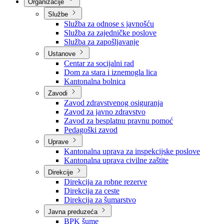
Nadležnosti
Sjednice Vlade
Organizacije
Službe
Služba za odnose s javnošću
Služba za zajedničke poslove
Služba za zapošljavanje
Ustanove
Centar za socijalni rad
Dom za stara i iznemogla lica
Kantonalna bolnica
Zavodi
Zavod zdravstvenog osiguranja
Zavod za javno zdravstvo
Zavod za besplatnu pravnu pomoć
Pedagoški zavod
Uprave
Kantonalna uprava za inspekcijske poslove
Kantonalna uprava civilne zaštite
Direkcije
Direkcija za robne rezerve
Direkcija za ceste