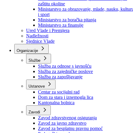
Ministarstvo za socijalnu politiku, zdravstvo,
raseljena lica i izbjeglice
Ministarstvo za urbanizam, prostorno uređenje i
zaštitu okoline
Ministarstvo za obrazovanje, mlade, nauku, kultur
i sport
Ministarstvo za boračka pitanja
Ministarstvo za finansije
Ured Vlade i Premijera
Nadležnosti
Sjednice Vlade
Organizacije
Službe
Služba za odnose s javnošću
Služba za zajedničke poslove
Služba za zapošljavanje
Ustanove
Centar za socijalni rad
Dom za stara i iznemogla lica
Kantonalna bolnica
Zavodi