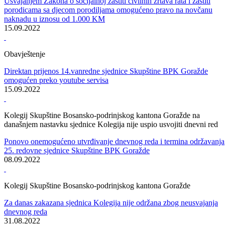
Novi saziv Skupštine BPK Goražde održao prvu vanrednu sjednicu
Predsjedavajući Skupštine BPK-a za mandatara Vlade BPK Goražde
imenovao Edina Ćulova
16.11.2022