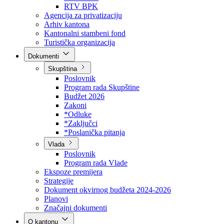
Direkcija za šumarstvo
Javna preduzeća
BPK šume
RTV BPK
Agencija za privatizaciju
Arhiv kantona
Kantonalni stambeni fond
Turistička organizacija
Dokumenti
Skupština
Poslovnik
Program rada Skupštine
Budžet 2026
Zakoni
*Odluke
*Zaključci
*Poslanička pitanja
Vlada
Poslovnik
Program rada Vlade
Ekspoze premijera
Strategije
Dokument okvirnog budžeta 2024-2026