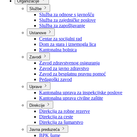
Nadležnosti
Sjednice Vlade
Organizacije
Službe
Služba za odnose s javnošću
Služba za zajedničke poslove
Služba za zapošljavanje
Ustanove
Centar za socijalni rad
Dom za stara i iznemogla lica
Kantonalna bolnica
Zavodi
Zavod zdravstvenog osiguranja
Zavod za javno zdravstvo
Zavod za besplatnu pravnu pomoć
Pedagoški zavod
Uprave
Kantonalna uprava za inspekcijske poslove
Kantonalna uprava civilne zaštite
Direkcije
Direkcija za robne rezerve
Direkcija za ceste