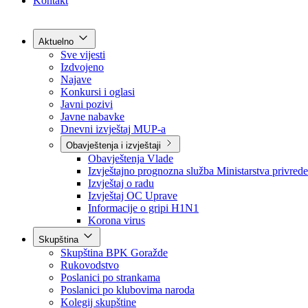
Grad Goražde
Foča-Ustikolina
Pale-Prača
Kontakt
Aktuelno
Sve vijesti
Izdvojeno
Najave
Konkursi i oglasi
Javni pozivi
Javne nabavke
Dnevni izvještaj MUP-a
Obavještenja i izvještaji
Obavještenja Vlade
Izvještajno prognozna služba Ministarstva privrede
Izvještaj o radu
Izvještaj OC Uprave
Informacije o gripi H1N1
Korona virus
Skupština
Skupština BPK Goražde
Rukovodstvo