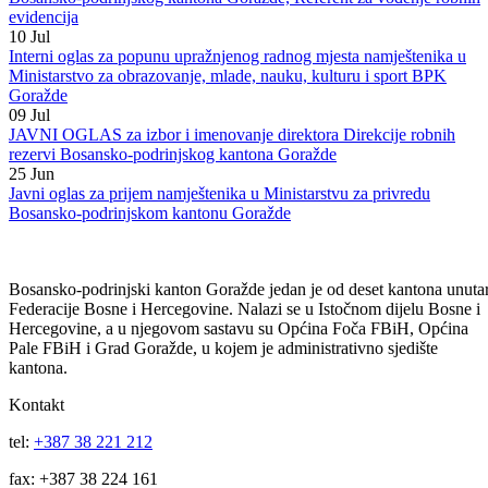
13
Jul
Javni oglas za prijem namještenika u Direkciju robnih rezervi
Bosansko-podrinjskog kantona Goražde, Referent za vođenje robnih
evidencija
10
Jul
Interni oglas za popunu upražnjenog radnog mjesta namještenika u
Ministarstvo za obrazovanje, mlade, nauku, kulturu i sport BPK
Goražde
09
Jul
JAVNI OGLAS za izbor i imenovanje direktora Direkcije robnih
rezervi Bosansko-podrinjskog kantona Goražde
25
Jun
Javni oglas za prijem namještenika u Ministarstvu za privredu
Bosansko-podrinjskom kantonu Goražde