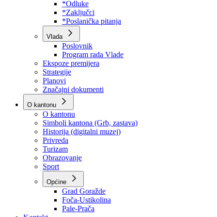
Program rada Skupštine
Budžet 2026
Zakoni
*Odluke
*Zaključci
*Poslanička pitanja
Vlada
Poslovnik
Program rada Vlade
Ekspoze premijera
Strategije
Planovi
Značajni dokumenti
O kantonu
O kantonu
Simboli kantona (Grb, zastava)
Historija (digitalni muzej)
Privreda
Turizam
Obrazovanje
Sport
Općine