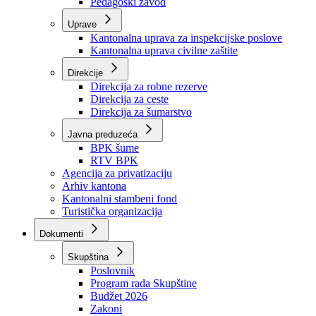
Zavod zdravstvenog osiguranja
Zavod za javno zdravstvo
Zavod za besplatnu pravnu pomoć
Pedagoški zavod
Uprave
Kantonalna uprava za inspekcijske poslove
Kantonalna uprava civilne zaštite
Direkcije
Direkcija za robne rezerve
Direkcija za ceste
Direkcija za šumarstvo
Javna preduzeća
BPK šume
RTV BPK
Agencija za privatizaciju
Arhiv kantona
Kantonalni stambeni fond
Turistička organizacija
Dokumenti
Skupština
Poslovnik