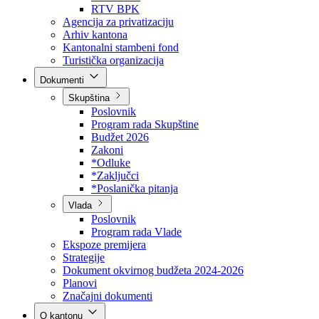
Direkcija za šumarstvo
Javna preduzeća
BPK šume
RTV BPK
Agencija za privatizaciju
Arhiv kantona
Kantonalni stambeni fond
Turistička organizacija
Dokumenti
Skupština
Poslovnik
Program rada Skupštine
Budžet 2026
Zakoni
*Odluke
*Zaključci
*Poslanička pitanja
Vlada
Poslovnik
Program rada Vlade
Ekspoze premijera
Strategije
Dokument okvirnog budžeta 2024-2026