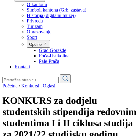
Planovi
Značajni dokumenti
O kantonu
O kantonu
Simboli kantona (Grb, zastava)
Historija (digitalni muzej)
Privreda
Turizam
Obrazovanje
Sport
Općine
Grad Goražde
Foča-Ustikolina
Pale-Prača
Kontakt
Početna
/
Konkursi i Oglasi
KONKURS za dodjelu
studentskih stipendija redovni