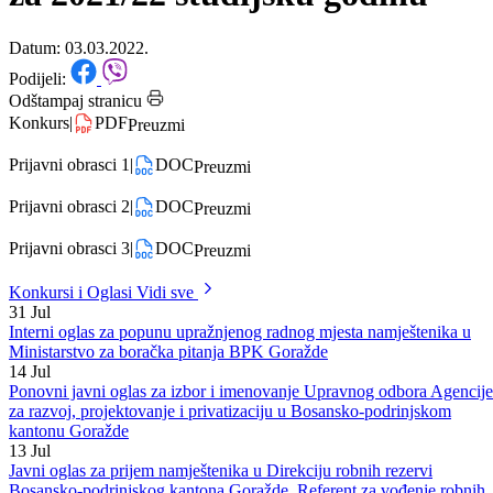
studentima I i II ciklusa studija
za 2021/22 studijsku godinu
Datum: 03.03.2022.
Podijeli:
Odštampaj stranicu
Konkurs
|
PDF
Preuzmi
Prijavni obrasci 1
|
DOC
Preuzmi
Prijavni obrasci 2
|
DOC
Preuzmi
Prijavni obrasci 3
|
DOC
Preuzmi
Konkursi i Oglasi
Vidi sve
31
Jul
Interni oglas za popunu upražnjenog radnog mjesta namještenika u
Ministarstvo za boračka pitanja BPK Goražde
14
Jul
Ponovni javni oglas za izbor i imenovanje Upravnog odbora Agencije
za razvoj, projektovanje i privatizaciju u Bosansko-podrinjskom
kantonu Goražde