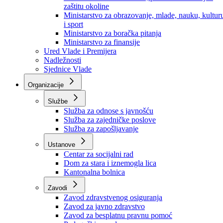
Ministarstvo za socijalnu politiku, zdravstvo,
raseljena lica i izbjeglice
Ministarstvo za urbanizam, prostorno uređenje i
zaštitu okoline
Ministarstvo za obrazovanje, mlade, nauku, kultur
i sport
Ministarstvo za boračka pitanja
Ministarstvo za finansije
Ured Vlade i Premijera
Nadležnosti
Sjednice Vlade
Organizacije
Službe
Služba za odnose s javnošću
Služba za zajedničke poslove
Služba za zapošljavanje
Ustanove
Centar za socijalni rad
Dom za stara i iznemogla lica
Kantonalna bolnica
Zavodi