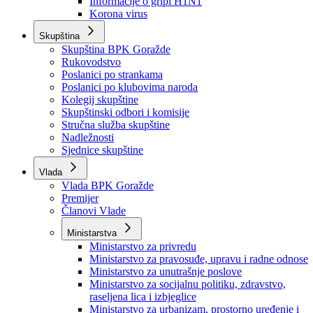
Izvještajno prognozna služba Ministarstva privrede
Izvještaj o radu
Izvještaj OC Uprave
Informacije o gripi H1N1
Korona virus
Skupština
Skupština BPK Goražde
Rukovodstvo
Poslanici po strankama
Poslanici po klubovima naroda
Kolegij skupštine
Skupštinski odbori i komisije
Stručna služba skupštine
Nadležnosti
Sjednice skupštine
Vlada
Vlada BPK Goražde
Premijer
Članovi Vlade
Ministarstva
Ministarstvo za privredu
Ministarstvo za pravosuđe, upravu i radne odnose
Ministarstvo za unutrašnje poslove