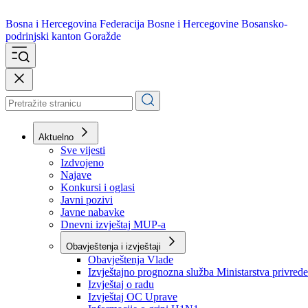
Bosna i Hercegovina
Federacija Bosne i Hercegovine
Bosansko-
podrinjski kanton Goražde
Aktuelno
Sve vijesti
Izdvojeno
Najave
Konkursi i oglasi
Javni pozivi
Javne nabavke
Dnevni izvještaj MUP-a
Obavještenja i izvještaji
Obavještenja Vlade