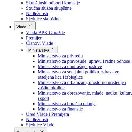
Poslanici po strankama
Poslanici po klubovima naroda
Kolegij skupštine
Skupštinski odbori i komisije
Stručna služba skupštine
Nadležnosti
Sjednice skupštine
Vlada
Vlada BPK Goražde
Premijer
Članovi Vlade
Ministarstva
Ministarstvo za privredu
Ministarstvo za pravosuđe, upravu i radne odnose
Ministarstvo za unutrašnje poslove
Ministarstvo za socijalnu politiku, zdravstvo,
raseljena lica i izbjeglice
Ministarstvo za urbanizam, prostorno uređenje i
zaštitu okoline
Ministarstvo za obrazovanje, mlade, nauku, kultur
i sport
Ministarstvo za boračka pitanja
Ministarstvo za finansije
Ured Vlade i Premijera