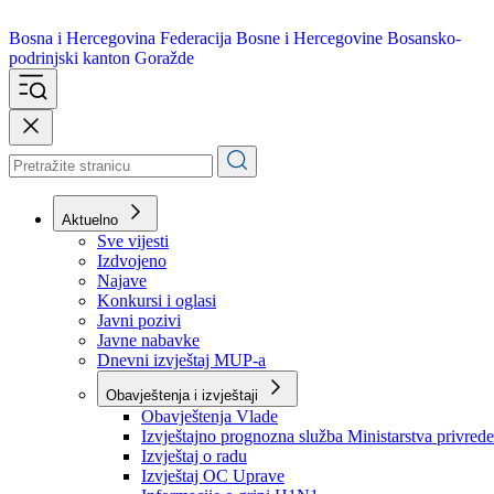
Bosna i Hercegovina
Federacija Bosne i Hercegovine
Bosansko-
podrinjski kanton Goražde
Aktuelno
Sve vijesti
Izdvojeno
Najave
Konkursi i oglasi
Javni pozivi
Javne nabavke
Dnevni izvještaj MUP-a
Obavještenja i izvještaji
Obavještenja Vlade