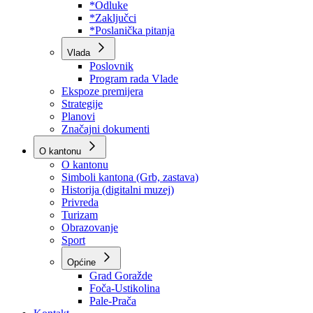
Program rada Skupštine
Budžet 2026
Zakoni
*Odluke
*Zaključci
*Poslanička pitanja
Vlada
Poslovnik
Program rada Vlade
Ekspoze premijera
Strategije
Planovi
Značajni dokumenti
O kantonu
O kantonu
Simboli kantona (Grb, zastava)
Historija (digitalni muzej)
Privreda
Turizam
Obrazovanje
Sport
Općine