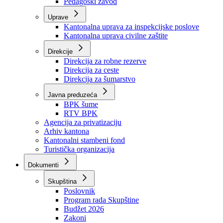
Zavod zdravstvenog osiguranja
Zavod za javno zdravstvo
Zavod za besplatnu pravnu pomoć
Pedagoški zavod
Uprave
Kantonalna uprava za inspekcijske poslove
Kantonalna uprava civilne zaštite
Direkcije
Direkcija za robne rezerve
Direkcija za ceste
Direkcija za šumarstvo
Javna preduzeća
BPK šume
RTV BPK
Agencija za privatizaciju
Arhiv kantona
Kantonalni stambeni fond
Turistička organizacija
Dokumenti
Skupština
Poslovnik