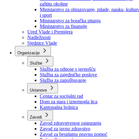
Ministarstvo za socijalnu politiku, zdravstvo,
raseljena lica i izbjeglice
Ministarstvo za urbanizam, prostorno uređenje i
zaštitu okoline
Ministarstvo za obrazovanje, mlade, nauku, kultur
i sport
Ministarstvo za boračka pitanja
Ministarstvo za finansije
Ured Vlade i Premijera
Nadležnosti
Sjednice Vlade
Organizacije
Službe
Služba za odnose s javnošću
Služba za zajedničke poslove
Služba za zapošljavanje
Ustanove
Centar za socijalni rad
Dom za stara i iznemogla lica
Kantonalna bolnica
Zavodi