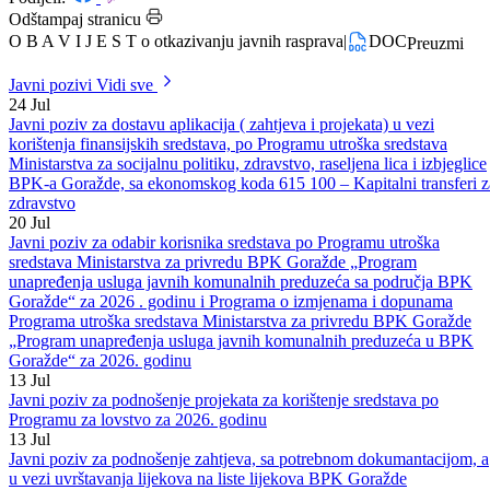
Datum: 20.05.2014.
Podijeli:
Odštampaj stranicu
O B A V I J E S T o otkazivanju javnih rasprava
|
DOC
Preuzmi
Javni pozivi
Vidi sve
24
Jul
Javni poziv za dostavu aplikacija ( zahtjeva i projekata) u vezi
korištenja finansijskih sredstava, po Programu utroška sredstava
Ministarstva za socijalnu politiku, zdravstvo, raseljena lica i izbjeglice
BPK-a Goražde, sa ekonomskog koda 615 100 – Kapitalni transferi z
zdravstvo
20
Jul
Javni poziv za odabir korisnika sredstava po Programu utroška
sredstava Ministarstva za privredu BPK Goražde „Program
unapređenja usluga javnih komunalnih preduzeća sa područja BPK
Goražde“ za 2026 . godinu i Programa o izmjenama i dopunama
Programa utroška sredstava Ministarstva za privredu BPK Goražde
„Program unapređenja usluga javnih komunalnih preduzeća u BPK
Goražde“ za 2026. godinu
13
Jul
Javni poziv za podnošenje projekata za korištenje sredstava po
Programu za lovstvo za 2026. godinu