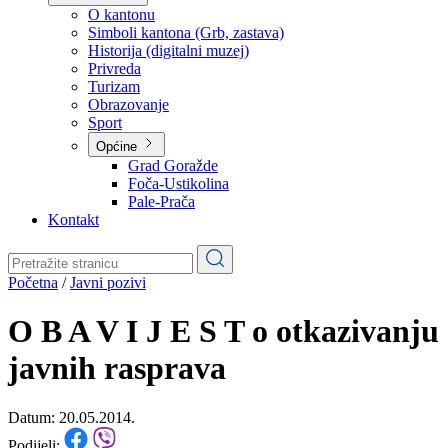
Planovi
Značajni dokumenti
O kantonu
O kantonu
Simboli kantona (Grb, zastava)
Historija (digitalni muzej)
Privreda
Turizam
Obrazovanje
Sport
Općine
Grad Goražde
Foča-Ustikolina
Pale-Prača
Kontakt
Početna
/
Javni pozivi
O B A V I J E S T o otkazivanju
javnih rasprava