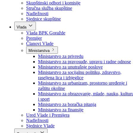
Poslanici po strankama
Poslanici po klubovima naroda
Kolegij skupštine
Skupštinski odbori i komisije
Stručna služba skupštine
Nadležnosti
Sjednice skupštine
Vlada
Vlada BPK Goražde
Premijer
Članovi Vlade
Ministarstva
Ministarstvo za privredu
Ministarstvo za pravosuđe, upravu i radne odnose
Ministarstvo za unutrašnje poslove
Ministarstvo za socijalnu politiku, zdravstvo,
raseljena lica i izbjeglice
Ministarstvo za urbanizam, prostorno uređenje i
zaštitu okoline
Ministarstvo za obrazovanje, mlade, nauku, kultur
i sport
Ministarstvo za boračka pitanja
Ministarstvo za finansije
Ured Vlade i Premijera