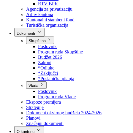
Direkcija za šumarstvo
Javna preduzeća
BPK šume
RTV BPK
Agencija za privatizaciju
Arhiv kantona
Kantonalni stambeni fond
Turistička organizacija
Dokumenti
Skupština
Poslovnik
Program rada Skupštine
Budžet 2026
Zakoni
*Odluke
*Zaključci
*Poslanička pitanja
Vlada
Poslovnik
Program rada Vlade
Ekspoze premijera
Strategije
Dokument okvirnog budžeta 2024-2026