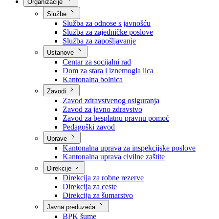
Nadležnosti
Sjednice Vlade
Organizacije
Službe
Služba za odnose s javnošću
Služba za zajedničke poslove
Služba za zapošljavanje
Ustanove
Centar za socijalni rad
Dom za stara i iznemogla lica
Kantonalna bolnica
Zavodi
Zavod zdravstvenog osiguranja
Zavod za javno zdravstvo
Zavod za besplatnu pravnu pomoć
Pedagoški zavod
Uprave
Kantonalna uprava za inspekcijske poslove
Kantonalna uprava civilne zaštite
Direkcije
Direkcija za robne rezerve
Direkcija za ceste