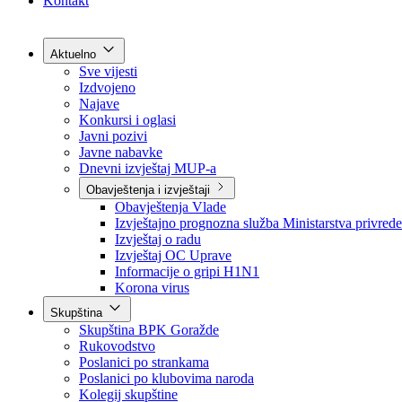
Grad Goražde
Foča-Ustikolina
Pale-Prača
Kontakt
Aktuelno
Sve vijesti
Izdvojeno
Najave
Konkursi i oglasi
Javni pozivi
Javne nabavke
Dnevni izvještaj MUP-a
Obavještenja i izvještaji
Obavještenja Vlade
Izvještajno prognozna služba Ministarstva privrede
Izvještaj o radu
Izvještaj OC Uprave
Informacije o gripi H1N1
Korona virus
Skupština
Skupština BPK Goražde
Rukovodstvo