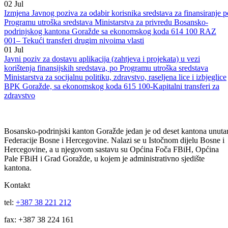
13
Jul
Javni poziv za podnošenje zahtjeva, sa potrebnom dokumantacijom, a
u vezi uvrštavanja lijekova na liste lijekova BPK Goražde
02
Jul
Izmjena Javnog poziva za odabir korisnika sredstava za finansiranje p
Programu utroška sredstava Ministarstva za privredu Bosansko-
podrinjskog kantona Goražde sa ekonomskog koda 614 100 RAZ
001– Tekući transferi drugim nivoima vlasti
01
Jul
Javni poziv za dostavu aplikacija (zahtjeva i projekata) u vezi
korištenja finansijskih sredstava, po Programu utroška sredstava
Ministarstva za socijalnu politiku, zdravstvo, raseljena lice i izbjeglice
BPK Goražde, sa ekonomskog koda 615 100-Kapitalni transferi za
zdravstvo