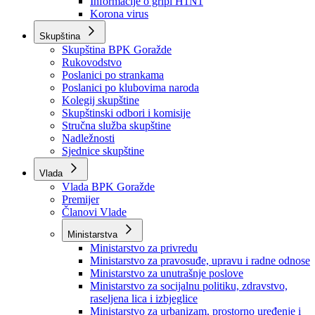
Izvještajno prognozna služba Ministarstva privrede
Izvještaj o radu
Izvještaj OC Uprave
Informacije o gripi H1N1
Korona virus
Skupština
Skupština BPK Goražde
Rukovodstvo
Poslanici po strankama
Poslanici po klubovima naroda
Kolegij skupštine
Skupštinski odbori i komisije
Stručna služba skupštine
Nadležnosti
Sjednice skupštine
Vlada
Vlada BPK Goražde
Premijer
Članovi Vlade
Ministarstva
Ministarstvo za privredu
Ministarstvo za pravosuđe, upravu i radne odnose
Ministarstvo za unutrašnje poslove