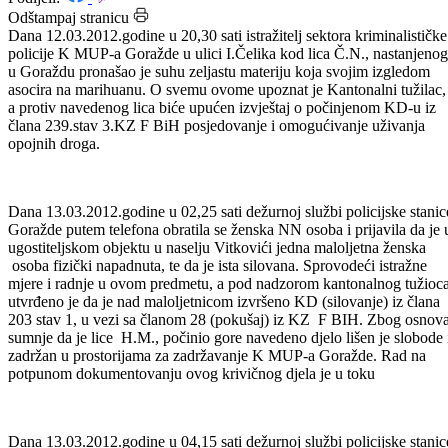
Datum: 13.03.2012.
Podijeli:
Odštampaj stranicu
Dana 12.03.2012.godine u 20,30 sati istražitelj sektora kriminalističke
policije K MUP-a Goražde u ulici I.Čelika kod lica Č.N., nastanjenog
u Goraždu pronašao je suhu zeljastu materiju koja svojim izgledom
asocira na marihuanu. O svemu ovome upoznat je Kantonalni tužilac,
a protiv navedenog lica biće upućen izvještaj o počinjenom KD-u iz
člana 239.stav 3.KZ F BiH posjedovanje i omogućivanje uživanja
opojnih droga.
Dana 13.03.2012.godine u 02,25 sati dežurnoj službi policijske stanic
Goražde putem telefona obratila se ženska NN osoba i prijavila da je 
ugostiteljskom objektu u naselju Vitkovići jedna maloljetna ženska
osoba fizički napadnuta, te da je ista silovana. Sprovodeći istražne
mjere i radnje u ovom predmetu, a pod nadzorom kantonalnog tužioc
utvrđeno je da je nad maloljetnicom izvršeno KD (silovanje) iz člana
203 stav 1, u vezi sa članom 28 (pokušaj) iz KZ F BIH. Zbog osnov
sumnje da je lice H.M., počinio gore navedeno djelo lišen je slobode 
zadržan u prostorijama za zadržavanje K MUP-a Goražde. Rad na
potpunom dokumentovanju ovog krivičnog djela je u toku