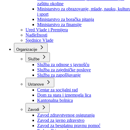
Ministarstvo za socijalnu politiku, zdravstvo,
raseljena lica i izbjeglice
Ministarstvo za urbanizam, prostorno uređenje i
zaštitu okoline
Ministarstvo za obrazovanje, mlade, nauku, kultur
i sport
Ministarstvo za boračka pitanja
Ministarstvo za finansije
Ured Vlade i Premijera
Nadležnosti
Sjednice Vlade
Organizacije
Službe
Služba za odnose s javnošću
Služba za zajedničke poslove
Služba za zapošljavanje
Ustanove
Centar za socijalni rad
Dom za stara i iznemogla lica
Kantonalna bolnica
Zavodi