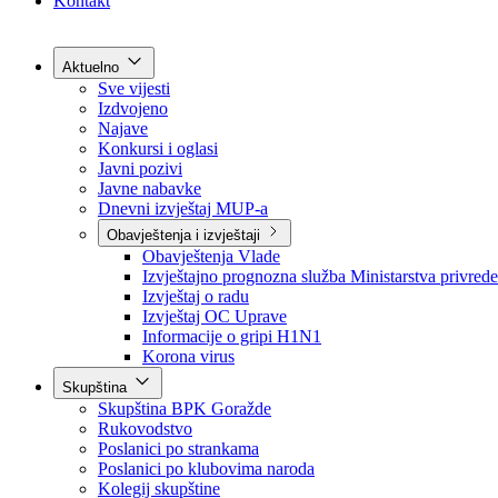
Grad Goražde
Foča-Ustikolina
Pale-Prača
Kontakt
Aktuelno
Sve vijesti
Izdvojeno
Najave
Konkursi i oglasi
Javni pozivi
Javne nabavke
Dnevni izvještaj MUP-a
Obavještenja i izvještaji
Obavještenja Vlade
Izvještajno prognozna služba Ministarstva privrede
Izvještaj o radu
Izvještaj OC Uprave
Informacije o gripi H1N1
Korona virus
Skupština
Skupština BPK Goražde
Rukovodstvo