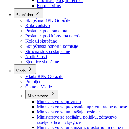
Izvještajno prognozna služba Ministarstva privrede
Izvještaj o radu
Izvještaj OC Uprave
Informacije o gripi H1N1
Korona virus
Skupština
Skupština BPK Goražde
Rukovodstvo
Poslanici po strankama
Poslanici po klubovima naroda
Kolegij skupštine
Skupštinski odbori i komisije
Stručna služba skupštine
Nadležnosti
Sjednice skupštine
Vlada
Vlada BPK Goražde
Premijer
Članovi Vlade
Ministarstva
Ministarstvo za privredu
Ministarstvo za pravosuđe, upravu i radne odnose
Ministarstvo za unutrašnje poslove