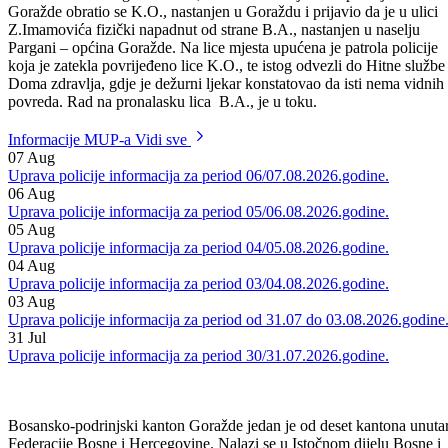
Dana 13.03.2012.godine u 04,15 sati dežurnoj službi policijske stanic
Goražde obratio se K.O., nastanjen u Goraždu i prijavio da je u ulici
Z.Imamovića fizički napadnut od strane B.A., nastanjen u naselju
Pargani – općina Goražde. Na lice mjesta upućena je patrola policije
koja je zatekla povrijeđeno lice K.O., te istog odvezli do Hitne službe
Doma zdravlja, gdje je dežurni ljekar konstatovao da isti nema vidnih
povreda. Rad na pronalasku lica B.A., je u toku.
Informacije MUP-a
Vidi sve
07
Aug
Uprava policije informacija za period 06/07.08.2026.godine.
06
Aug
Uprava policije informacija za period 05/06.08.2026.godine.
05
Aug
Uprava policije informacija za period 04/05.08.2026.godine.
04
Aug
Uprava policije informacija za period 03/04.08.2026.godine.
03
Aug
Uprava policije informacija za period od 31.07 do 03.08.2026.godine
31
Jul
Uprava policije informacija za period 30/31.07.2026.godine.