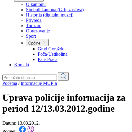
Planovi
Značajni dokumenti
O kantonu
O kantonu
Simboli kantona (Grb, zastava)
Historija (digitalni muzej)
Privreda
Turizam
Obrazovanje
Sport
Općine
Grad Goražde
Foča-Ustikolina
Pale-Prača
Kontakt
Početna
/
Informacije MUP-a
Uprava policije informacija za
period 12/13.03.2012.godine