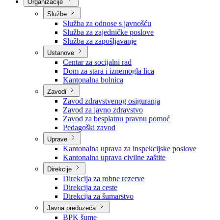
Nadležnosti
Sjednice Vlade
Organizacije
Službe
Služba za odnose s javnošću
Služba za zajedničke poslove
Služba za zapošljavanje
Ustanove
Centar za socijalni rad
Dom za stara i iznemogla lica
Kantonalna bolnica
Zavodi
Zavod zdravstvenog osiguranja
Zavod za javno zdravstvo
Zavod za besplatnu pravnu pomoć
Pedagoški zavod
Uprave
Kantonalna uprava za inspekcijske poslove
Kantonalna uprava civilne zaštite
Direkcije
Direkcija za robne rezerve
Direkcija za ceste