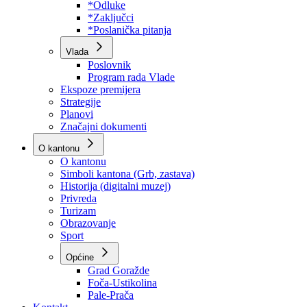
Program rada Skupštine
Budžet 2026
Zakoni
*Odluke
*Zaključci
*Poslanička pitanja
Vlada
Poslovnik
Program rada Vlade
Ekspoze premijera
Strategije
Planovi
Značajni dokumenti
O kantonu
O kantonu
Simboli kantona (Grb, zastava)
Historija (digitalni muzej)
Privreda
Turizam
Obrazovanje
Sport
Općine