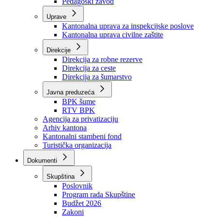
Zavod zdravstvenog osiguranja
Zavod za javno zdravstvo
Zavod za besplatnu pravnu pomoć
Pedagoški zavod
Uprave
Kantonalna uprava za inspekcijske poslove
Kantonalna uprava civilne zaštite
Direkcije
Direkcija za robne rezerve
Direkcija za ceste
Direkcija za šumarstvo
Javna preduzeća
BPK šume
RTV BPK
Agencija za privatizaciju
Arhiv kantona
Kantonalni stambeni fond
Turistička organizacija
Dokumenti
Skupština
Poslovnik