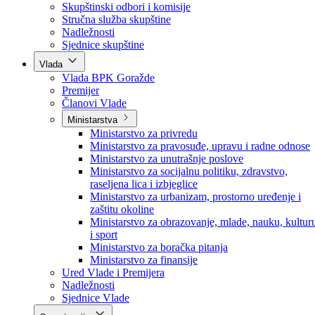
Poslanici po strankama
Poslanici po klubovima naroda
Kolegij skupštine
Skupštinski odbori i komisije
Stručna služba skupštine
Nadležnosti
Sjednice skupštine
Vlada
Vlada BPK Goražde
Premijer
Članovi Vlade
Ministarstva
Ministarstvo za privredu
Ministarstvo za pravosuđe, upravu i radne odnose
Ministarstvo za unutrašnje poslove
Ministarstvo za socijalnu politiku, zdravstvo,
raseljena lica i izbjeglice
Ministarstvo za urbanizam, prostorno uređenje i
zaštitu okoline
Ministarstvo za obrazovanje, mlade, nauku, kultur
i sport
Ministarstvo za boračka pitanja
Ministarstvo za finansije
Ured Vlade i Premijera