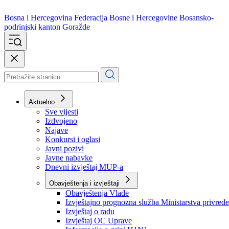
Bosna i Hercegovina
Federacija Bosne i Hercegovine
Bosansko-
podrinjski kanton Goražde
Aktuelno
Sve vijesti
Izdvojeno
Najave
Konkursi i oglasi
Javni pozivi
Javne nabavke
Dnevni izvještaj MUP-a
Obavještenja i izvještaji
Obavještenja Vlade