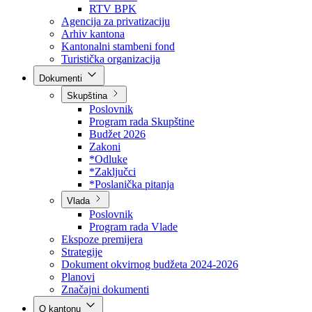
Direkcija za šumarstvo
Javna preduzeća
BPK šume
RTV BPK
Agencija za privatizaciju
Arhiv kantona
Kantonalni stambeni fond
Turistička organizacija
Dokumenti
Skupština
Poslovnik
Program rada Skupštine
Budžet 2026
Zakoni
*Odluke
*Zaključci
*Poslanička pitanja
Vlada
Poslovnik
Program rada Vlade
Ekspoze premijera
Strategije
Dokument okvirnog budžeta 2024-2026