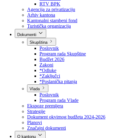
Direkcija za šumarstvo
Javna preduzeća
BPK šume
RTV BPK
Agencija za privatizaciju
Arhiv kantona
Kantonalni stambeni fond
Turistička organizacija
Dokumenti
Skupština
Poslovnik
Program rada Skupštine
Budžet 2026
Zakoni
*Odluke
*Zaključci
*Poslanička pitanja
Vlada
Poslovnik
Program rada Vlade
Ekspoze premijera
Strategije
Dokument okvirnog budžeta 2024-2026