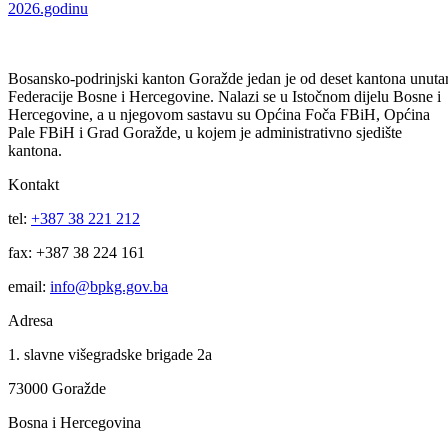
Plan javnih nabavki KUCZ za 2026. godinu
03
Jun
Četvrta izmjena Plana javnih nabavki Direkcije robnih rezervi za
2026.godinu