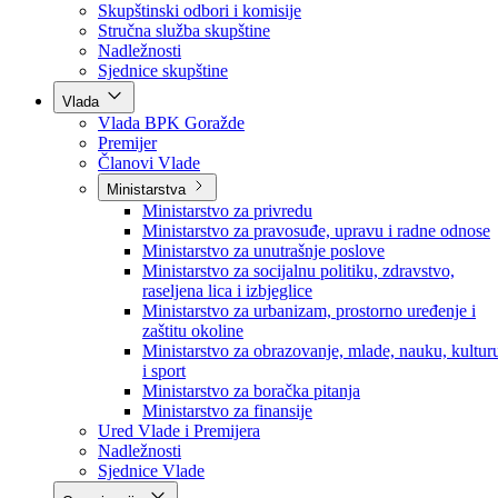
Poslanici po strankama
Poslanici po klubovima naroda
Kolegij skupštine
Skupštinski odbori i komisije
Stručna služba skupštine
Nadležnosti
Sjednice skupštine
Vlada
Vlada BPK Goražde
Premijer
Članovi Vlade
Ministarstva
Ministarstvo za privredu
Ministarstvo za pravosuđe, upravu i radne odnose
Ministarstvo za unutrašnje poslove
Ministarstvo za socijalnu politiku, zdravstvo,
raseljena lica i izbjeglice
Ministarstvo za urbanizam, prostorno uređenje i
zaštitu okoline
Ministarstvo za obrazovanje, mlade, nauku, kultur
i sport
Ministarstvo za boračka pitanja
Ministarstvo za finansije
Ured Vlade i Premijera