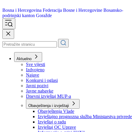
Bosna i Hercegovina
Federacija Bosne i Hercegovine
Bosansko-
podrinjski kanton Goražde
Aktuelno
Sve vijesti
Izdvojeno
Najave
Konkursi i oglasi
Javni pozivi
Javne nabavke
Dnevni izvještaj MUP-a
Obavještenja i izvještaji
Obavještenja Vlade