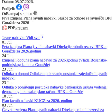
javnošću BPK Goražde za 2026
Datum: 08.07.2026.
Podijeli:
Odštampaj stranicu
Prva izmjena Plana javnih nabavki Službe za odnose sa javnošću BP
Goražde za 2026
|
PDF
Preuzmi
Javne nabavke
Vidi sve
01
Jul
Peta izmjena Plana javnih nabavki Direkcije robnih rezervi BPK-a
Goražde za 2026.godinu
24
Jun
Izmjena i dopuna plana nabavki za 2026.godinu (Vlada Bosansko-
podrinjskog kantona Goražde)
23
Jun
Odluka o dopuni Odluke o pokretanju postupka zajedničkih javnih
nabavki
23
Jun
Odluka o poništenju postupka nabavke bankarskih usluga vođenja
depozitnog i transakcijskog računa BPK-a Goražde
10
Jun