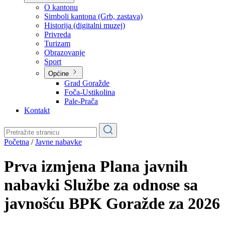
Planovi
Značajni dokumenti
O kantonu
O kantonu
Simboli kantona (Grb, zastava)
Historija (digitalni muzej)
Privreda
Turizam
Obrazovanje
Sport
Općine
Grad Goražde
Foča-Ustikolina
Pale-Prača
Kontakt
Početna
/
Javne nabavke
Prva izmjena Plana javnih
nabavki Službe za odnose sa