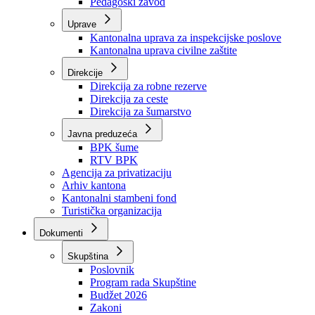
Zavod zdravstvenog osiguranja
Zavod za javno zdravstvo
Zavod za besplatnu pravnu pomoć
Pedagoški zavod
Uprave
Kantonalna uprava za inspekcijske poslove
Kantonalna uprava civilne zaštite
Direkcije
Direkcija za robne rezerve
Direkcija za ceste
Direkcija za šumarstvo
Javna preduzeća
BPK šume
RTV BPK
Agencija za privatizaciju
Arhiv kantona
Kantonalni stambeni fond
Turistička organizacija
Dokumenti
Skupština
Poslovnik