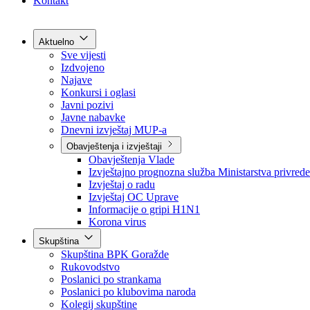
Grad Goražde
Foča-Ustikolina
Pale-Prača
Kontakt
Aktuelno
Sve vijesti
Izdvojeno
Najave
Konkursi i oglasi
Javni pozivi
Javne nabavke
Dnevni izvještaj MUP-a
Obavještenja i izvještaji
Obavještenja Vlade
Izvještajno prognozna služba Ministarstva privrede
Izvještaj o radu
Izvještaj OC Uprave
Informacije o gripi H1N1
Korona virus
Skupština
Skupština BPK Goražde
Rukovodstvo