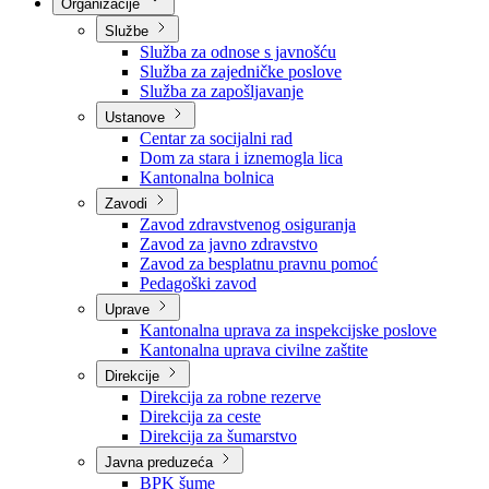
Nadležnosti
Sjednice Vlade
Organizacije
Službe
Služba za odnose s javnošću
Služba za zajedničke poslove
Služba za zapošljavanje
Ustanove
Centar za socijalni rad
Dom za stara i iznemogla lica
Kantonalna bolnica
Zavodi
Zavod zdravstvenog osiguranja
Zavod za javno zdravstvo
Zavod za besplatnu pravnu pomoć
Pedagoški zavod
Uprave
Kantonalna uprava za inspekcijske poslove
Kantonalna uprava civilne zaštite
Direkcije
Direkcija za robne rezerve
Direkcija za ceste