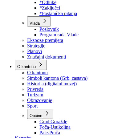
Program rada Skupštine
Budžet 2026
Zakoni
*Odluke
*Zaključci
*Poslanička pitanja
Vlada
Poslovnik
Program rada Vlade
Ekspoze premijera
Strategije
Planovi
Značajni dokumenti
O kantonu
O kantonu
Simboli kantona (Grb, zastava)
Historija (digitalni muzej)
Privreda
Turizam
Obrazovanje
Sport
Općine