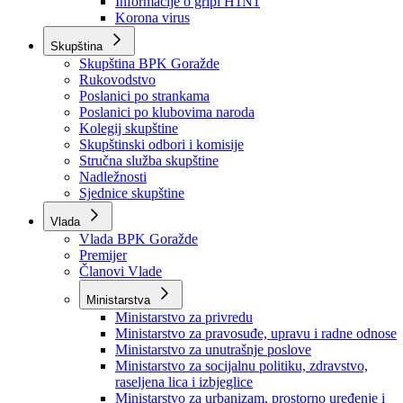
Izvještajno prognozna služba Ministarstva privrede
Izvještaj o radu
Izvještaj OC Uprave
Informacije o gripi H1N1
Korona virus
Skupština
Skupština BPK Goražde
Rukovodstvo
Poslanici po strankama
Poslanici po klubovima naroda
Kolegij skupštine
Skupštinski odbori i komisije
Stručna služba skupštine
Nadležnosti
Sjednice skupštine
Vlada
Vlada BPK Goražde
Premijer
Članovi Vlade
Ministarstva
Ministarstvo za privredu
Ministarstvo za pravosuđe, upravu i radne odnose
Ministarstvo za unutrašnje poslove