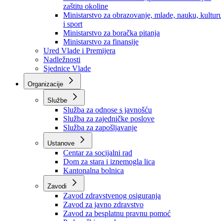
Ministarstvo za socijalnu politiku, zdravstvo,
raseljena lica i izbjeglice
Ministarstvo za urbanizam, prostorno uređenje i
zaštitu okoline
Ministarstvo za obrazovanje, mlade, nauku, kultur
i sport
Ministarstvo za boračka pitanja
Ministarstvo za finansije
Ured Vlade i Premijera
Nadležnosti
Sjednice Vlade
Organizacije
Službe
Služba za odnose s javnošću
Služba za zajedničke poslove
Služba za zapošljavanje
Ustanove
Centar za socijalni rad
Dom za stara i iznemogla lica
Kantonalna bolnica
Zavodi