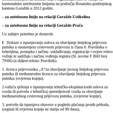
Pokreće se postupak prikupljanja zahtjeva sa potrebnom
dokumentacijom za usklađivanje i registraciju redova vožnje na
kantonalnim autobusnim linijama na području Bosansko-podrinjskog
kantona Goražde u 2012 godini.
–
za autobusnu liniju na relaciji Goražde-Ustikolina
– za autobusnu liniju na relaciji Goražde-Prača
Uz zahtjev potrebno je dostaviti:
I
Dokaze o ispunjavanju uslova za obavljanje linijskog prijevoza
putnika u unutarnjem cestovnom prijevozu iz člana 6. Pravilnika o
kriterijima, postupku i načinu usklađivanja, registracije i ovjere redov
vožnje te sadržaju i načinu vođenja registra (Sl. novine F BiH broj
79/06) (u daljem tekstu: Pravilnik).
1. licenca prijevoznika „A“za obavljanje javnog linijskog prijevoza
putnika ili međunarodnu licencu za obavljanje linijskog prijevoza
putnika; (ovjerena kopija),
2.važeća rješenja o ispunjavanju tehničko-eksplatacionih uslova za
vozila ili potvrdu o tehničkoj opremljenosti vozila za obavljanje
međunarodnog cestovnog prijevoza putnika, (ovjerene kopije),