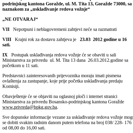
VI
Zahtjevi sa potrebnom dokumentacijom se dostavljaju u
zatvorenoj koverti na adresu:
Ministarstvo za privredu Bosansko-
podrinjskog kantona Goražde, ul. M. Tita 13, Goražde 73000, sa
naznakom za „usklađivanje redova vožnje“
„NE OTVARAJ“
VII
Nepotpuni i neblagovremeni zahtjevi neće sa razmatrati
VIII
Krajni rok za dostavu zahtjeva je
23.03 2012 godine u 16
sati.
IX
Postupak usklađivanja redova vožnje će se obaviti u sali
Ministarstva za privredu ul. M. Tita 13 dana 26.03.2012.godine sa
početkom u 11 sati.
Predstavnici zainteresovanih prijevoznika moraju imati pismena
ovlaštenja za zastupanje, koje prije početka usklađivanja predaju
Komisiji.
Obavještenje će se objaviti na oglasnoj ploči i internet stranici
Ministarstva za privredu Bosansko-podrinjskog kantona Goražde
www.privreda@bpkg.gov.ba
.
Sve dopunske informacije vezane za usklađivanje redova vožnje mog