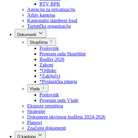
Direkcija za šumarstvo
Javna preduzeća
BPK šume
RTV BPK
Agencija za privatizaciju
Arhiv kantona
Kantonalni stambeni fond
Turistička organizacija
Dokumenti
Skupština
Poslovnik
Program rada Skupštine
Budžet 2026
Zakoni
*Odluke
*Zaključci
*Poslanička pitanja
Vlada
Poslovnik
Program rada Vlade
Ekspoze premijera
Strategije
Dokument okvirnog budžeta 2024-2026