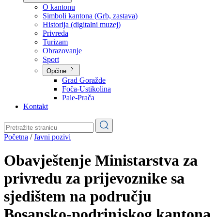
Planovi
Značajni dokumenti
O kantonu
O kantonu
Simboli kantona (Grb, zastava)
Historija (digitalni muzej)
Privreda
Turizam
Obrazovanje
Sport
Općine
Grad Goražde
Foča-Ustikolina
Pale-Prača
Kontakt
Početna
/
Javni pozivi
Obavještenje Ministarstva za
privredu za prijevoznike sa