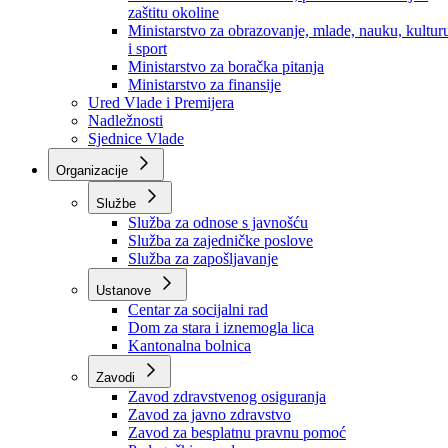
Ministarstvo za socijalnu politiku, zdravstvo,
raseljena lica i izbjeglice
Ministarstvo za urbanizam, prostorno uređenje i
zaštitu okoline
Ministarstvo za obrazovanje, mlade, nauku, kultur
i sport
Ministarstvo za boračka pitanja
Ministarstvo za finansije
Ured Vlade i Premijera
Nadležnosti
Sjednice Vlade
Organizacije
Službe
Služba za odnose s javnošću
Služba za zajedničke poslove
Služba za zapošljavanje
Ustanove
Centar za socijalni rad
Dom za stara i iznemogla lica
Kantonalna bolnica
Zavodi