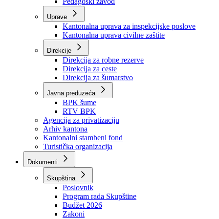
Zavod zdravstvenog osiguranja
Zavod za javno zdravstvo
Zavod za besplatnu pravnu pomoć
Pedagoški zavod
Uprave
Kantonalna uprava za inspekcijske poslove
Kantonalna uprava civilne zaštite
Direkcije
Direkcija za robne rezerve
Direkcija za ceste
Direkcija za šumarstvo
Javna preduzeća
BPK šume
RTV BPK
Agencija za privatizaciju
Arhiv kantona
Kantonalni stambeni fond
Turistička organizacija
Dokumenti
Skupština
Poslovnik