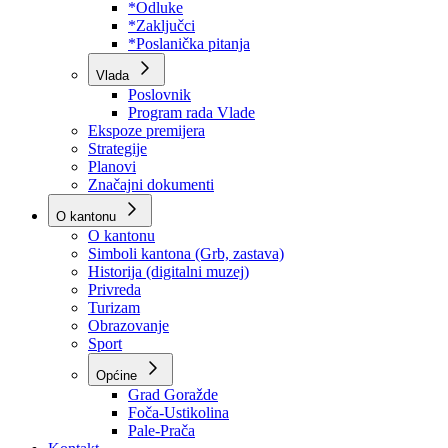
Program rada Skupštine
Budžet 2026
Zakoni
*Odluke
*Zaključci
*Poslanička pitanja
Vlada
Poslovnik
Program rada Vlade
Ekspoze premijera
Strategije
Planovi
Značajni dokumenti
O kantonu
O kantonu
Simboli kantona (Grb, zastava)
Historija (digitalni muzej)
Privreda
Turizam
Obrazovanje
Sport
Općine