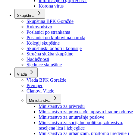
Izvještajno prognozna služba Ministarstva privrede
Izvještaj o radu
Izvještaj OC Uprave
Informacije o gripi H1N1
Korona virus
Skupština
Skupština BPK Goražde
Rukovodstvo
Poslanici po strankama
Poslanici po klubovima naroda
Kolegij skupštine
Skupštinski odbori i komisije
Stručna služba skupštine
Nadležnosti
Sjednice skupštine
Vlada
Vlada BPK Goražde
Premijer
Članovi Vlade
Ministarstva
Ministarstvo za privredu
Ministarstvo za pravosuđe, upravu i radne odnose
Ministarstvo za unutrašnje poslove