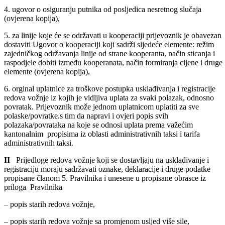
3. potvrdu da ispunjava obaveze u pogledu plaćanja javnih prihoda,
(orginal ili ovjerena kopija ne starija od 90 dana),
4. ugovor o osiguranju putnika od posljedica nesretnog slučaja
(ovjerena kopija),
5. za linije koje će se održavati u kooperaciji prijevoznik je obavezan
dostaviti Ugovor o kooperaciji koji sadrži sljedeće elemente: režim
zajedničkog održavanja linije od strane kooperanta, način sticanja i
raspodjele dobiti između kooperanata, način formiranja cijene i druge
elemente (ovjerena kopija),
6. orginal uplatnice za troškove postupka usklađivanja i registracije
redova vožnje iz kojih je vidljiva uplata za svaki polazak, odnosno
povratak. Prijevoznik može jednom uplatnicom uplatiti za sve
polaske/povratke.s tim da napravi i ovjeri popis svih
polazaka/povrataka na koje se odnosi uplata prema važećim
kantonalnim propisima iz oblasti administrativnih taksi i tarifa
administrativnih taksi.
II
Prijedloge redova vožnje koji se dostavljaju na usklađivanje i
registraciju moraju sadržavati oznake, deklaracije i druge podatke
propisane članom 5. Pravilnika i unesene u propisane obrasce iz
priloga Pravilnika