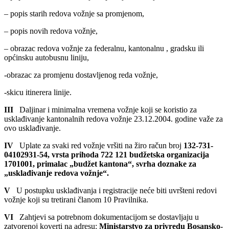
– popis starih redova vožnje,
– popis starih redova vožnje sa promjenom usljed više sile,
– popis starih redova vožnje sa promjenom,
– popis novih redova vožnje,
– obrazac redova vožnje za federalnu, kantonalnu , gradsku ili
općinsku autobusnu liniju,
-obrazac za promjenu dostavljenog reda vožnje,
-skicu itinerera linije.
III
Daljinar i minimalna vremena vožnje koji se koristio za
usklađivanje kantonalnih redova vožnje 23.12.2004. godine važe za
ovo usklađivanje.
IV
Uplate za svaki red vožnje vršiti na žiro račun broj
132-731-
04102931-54, vrsta prihoda 722 121 budžetska organizacija
1701001, primalac „budžet kantona“, svrha doznake za
„usklađivanje redova vožnje“.
V
U postupku usklađivanja i registracije neće biti uvršteni redovi
vožnje koji su tretirani članom 10 Pravilnika.