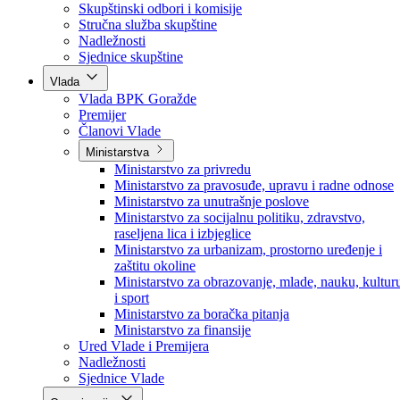
Poslanici po strankama
Poslanici po klubovima naroda
Kolegij skupštine
Skupštinski odbori i komisije
Stručna služba skupštine
Nadležnosti
Sjednice skupštine
Vlada
Vlada BPK Goražde
Premijer
Članovi Vlade
Ministarstva
Ministarstvo za privredu
Ministarstvo za pravosuđe, upravu i radne odnose
Ministarstvo za unutrašnje poslove
Ministarstvo za socijalnu politiku, zdravstvo,
raseljena lica i izbjeglice
Ministarstvo za urbanizam, prostorno uređenje i
zaštitu okoline
Ministarstvo za obrazovanje, mlade, nauku, kultur
i sport
Ministarstvo za boračka pitanja
Ministarstvo za finansije
Ured Vlade i Premijera