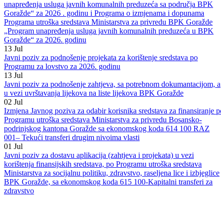
20
Jul
Javni poziv za odabir korisnika sredstava po Programu utroška
sredstava Ministarstva za privredu BPK Goražde „Program
unapređenja usluga javnih komunalnih preduzeća sa područja BPK
Goražde“ za 2026 . godinu i Programa o izmjenama i dopunama
Programa utroška sredstava Ministarstva za privredu BPK Goražde
„Program unapređenja usluga javnih komunalnih preduzeća u BPK
Goražde“ za 2026. godinu
13
Jul
Javni poziv za podnošenje projekata za korištenje sredstava po
Programu za lovstvo za 2026. godinu
13
Jul
Javni poziv za podnošenje zahtjeva, sa potrebnom dokumantacijom, a
u vezi uvrštavanja lijekova na liste lijekova BPK Goražde
02
Jul
Izmjena Javnog poziva za odabir korisnika sredstava za finansiranje p
Programu utroška sredstava Ministarstva za privredu Bosansko-
podrinjskog kantona Goražde sa ekonomskog koda 614 100 RAZ
001– Tekući transferi drugim nivoima vlasti
01
Jul
Javni poziv za dostavu aplikacija (zahtjeva i projekata) u vezi
korištenja finansijskih sredstava, po Programu utroška sredstava
Ministarstva za socijalnu politiku, zdravstvo, raseljena lice i izbjeglice
BPK Goražde, sa ekonomskog koda 615 100-Kapitalni transferi za
zdravstvo