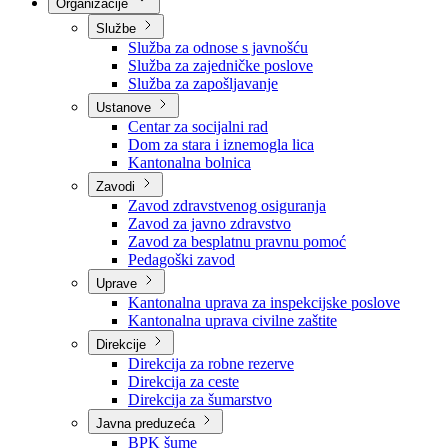
Nadležnosti
Sjednice Vlade
Organizacije
Službe
Služba za odnose s javnošću
Služba za zajedničke poslove
Služba za zapošljavanje
Ustanove
Centar za socijalni rad
Dom za stara i iznemogla lica
Kantonalna bolnica
Zavodi
Zavod zdravstvenog osiguranja
Zavod za javno zdravstvo
Zavod za besplatnu pravnu pomoć
Pedagoški zavod
Uprave
Kantonalna uprava za inspekcijske poslove
Kantonalna uprava civilne zaštite
Direkcije
Direkcija za robne rezerve
Direkcija za ceste