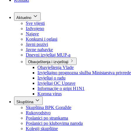
Grad Goražde
Foča-Ustikolina
Pale-Prača
Kontakt
Aktuelno
Sve vijesti
Izdvojeno
Najave
Konkursi i oglasi
Javni pozivi
Javne nabavke
Dnevni izvještaj MUP-a
Obavještenja i izvještaji
Obavještenja Vlade
Izvještajno prognozna služba Ministarstva privrede
Izvještaj o radu
Izvještaj OC Uprave
Informacije o gripi H1N1
Korona virus
Skupština
Skupština BPK Goražde
Rukovodstvo