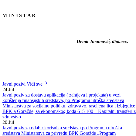
se dobiti svakim radnim danom putem telefona na broj 038/ 228- 176
od 08,00 do 16,00 sati.
M I N I S T A R
Demir Imamović, dipl.ecc.
Javni pozivi
Vidi sve
24
Jul
Javni poziv za dostavu aplikacija ( zahtjeva i projekata) u vezi
korištenja finansijskih sredstava, po Programu utroška sredstava
Ministarstva za socijalnu politiku, zdravstvo, raseljena lica i izbjeglice
BPK-a Goražde, sa ekonomskog koda 615 100 – Kapitalni transferi z
zdravstvo