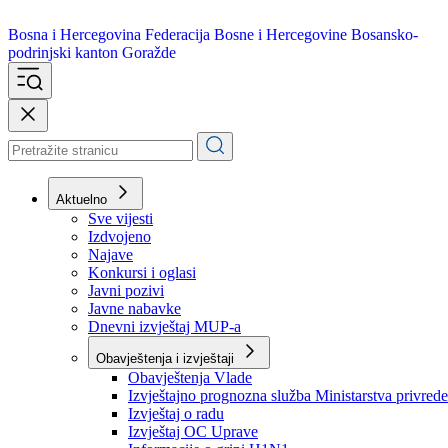
Bosna i Hercegovina
Federacija Bosne i Hercegovine
Bosansko-
podrinjski kanton Goražde
Aktuelno
Sve vijesti
Izdvojeno
Najave
Konkursi i oglasi
Javni pozivi
Javne nabavke
Dnevni izvještaj MUP-a
Obavještenja i izvještaji
Obavještenja Vlade