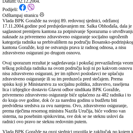
osiguranje za 482 radnika
Datum: 02.12.2004.
Podijeli:
Odštampaj stranicu
Vlada BPK Goražde na svojoj 89. redovnoj sjednici, održanoj
17.11.2004.godine pod predsjedavanjem mr. Salka Obhođaša, dala je
saglasnost premijeru kantona za potpisivanje Sporazuma o utvrđivanj
naknade za privremeno zdravstveno osiguranje socijalno ugroženih
kategorija radnika sa prebivalištem na području Bosansko-podrinjsko
kantona Goražde, koji ne ostvaruju prava iz radnog odnosa, a nisu
zdravstveno osigurani po drugom osnovu.
Ovaj sporazum rezultat je sagledavanja i pokušaj prevazilaženja veo
teškog položaja radnika na ovom području koji ni po kakvom osnovu
nisu zdravstveno osigurani, jer im njihovi poslodavci ne uplaćuju
zdravstveno osiguranje ili su im preduzeća pred stečajem. Prema
spisku koji je Ministarstvu za socijalnu politiku, zdravstvo, raseljena
lica i izbjeglice dostavio Glavni odbor sindikata BPK Goražde,
privremeno zdravstveno osiguranje biće uplaćeno za 482 radnika i to
do kraja ove godine, dok će za narednu godinu u budžetu biti
predviđena sredstva za ovu namjenu. Ovo, zdravstveno osiguranje,
prema riječima resornog ministra Nazifa Uručija, biće vođeno van
sistema, na posebnim spiskovima, sve dok se ne steknu uslovi da