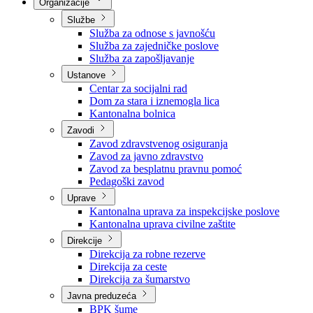
Nadležnosti
Sjednice Vlade
Organizacije
Službe
Služba za odnose s javnošću
Služba za zajedničke poslove
Služba za zapošljavanje
Ustanove
Centar za socijalni rad
Dom za stara i iznemogla lica
Kantonalna bolnica
Zavodi
Zavod zdravstvenog osiguranja
Zavod za javno zdravstvo
Zavod za besplatnu pravnu pomoć
Pedagoški zavod
Uprave
Kantonalna uprava za inspekcijske poslove
Kantonalna uprava civilne zaštite
Direkcije
Direkcija za robne rezerve
Direkcija za ceste