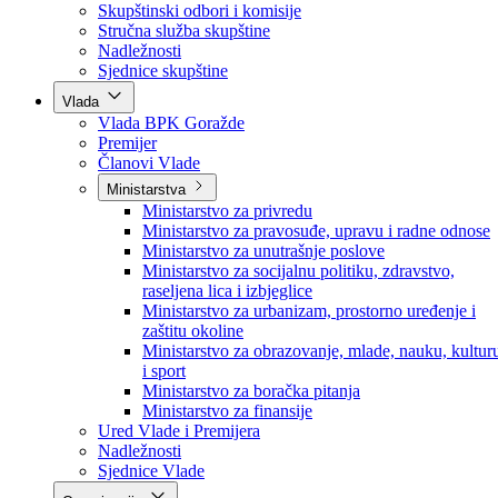
Poslanici po strankama
Poslanici po klubovima naroda
Kolegij skupštine
Skupštinski odbori i komisije
Stručna služba skupštine
Nadležnosti
Sjednice skupštine
Vlada
Vlada BPK Goražde
Premijer
Članovi Vlade
Ministarstva
Ministarstvo za privredu
Ministarstvo za pravosuđe, upravu i radne odnose
Ministarstvo za unutrašnje poslove
Ministarstvo za socijalnu politiku, zdravstvo,
raseljena lica i izbjeglice
Ministarstvo za urbanizam, prostorno uređenje i
zaštitu okoline
Ministarstvo za obrazovanje, mlade, nauku, kultur
i sport
Ministarstvo za boračka pitanja
Ministarstvo za finansije
Ured Vlade i Premijera