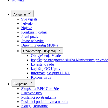
Grad Goražde
Foča-Ustikolina
Pale-Prača
Kontakt
Aktuelno
Sve vijesti
Izdvojeno
Najave
Konkursi i oglasi
Javni pozivi
Javne nabavke
Dnevni izvještaj MUP-a
Obavještenja i izvještaji
Obavještenja Vlade
Izvještajno prognozna služba Ministarstva privrede
Izvještaj o radu
Izvještaj OC Uprave
Informacije o gripi H1N1
Korona virus
Skupština
Skupština BPK Goražde
Rukovodstvo