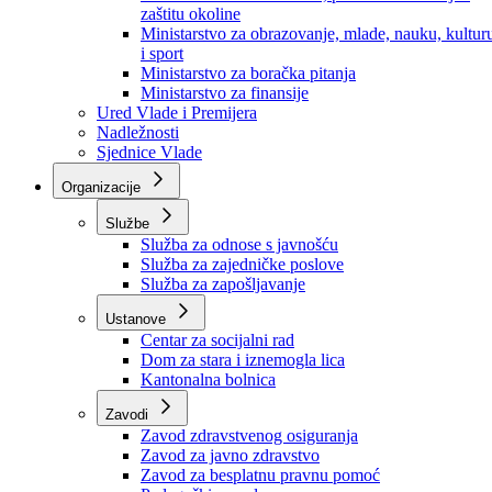
Ministarstvo za socijalnu politiku, zdravstvo,
raseljena lica i izbjeglice
Ministarstvo za urbanizam, prostorno uređenje i
zaštitu okoline
Ministarstvo za obrazovanje, mlade, nauku, kultur
i sport
Ministarstvo za boračka pitanja
Ministarstvo za finansije
Ured Vlade i Premijera
Nadležnosti
Sjednice Vlade
Organizacije
Službe
Služba za odnose s javnošću
Služba za zajedničke poslove
Služba za zapošljavanje
Ustanove
Centar za socijalni rad
Dom za stara i iznemogla lica
Kantonalna bolnica
Zavodi