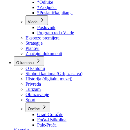
Program rada Skupštine
Budžet 2026
Zakoni
*Odluke
*Zaključci
*Poslanička pitanja
Vlada
Poslovnik
Program rada Vlade
Ekspoze premijera
Strategije
Planovi
Značajni dokumenti
O kantonu
O kantonu
Simboli kantona (Grb, zastava)
Historija (digitalni muzej)
Privreda
Turizam
Obrazovanje
Sport
Općine