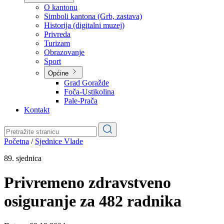
Planovi
Značajni dokumenti
O kantonu
O kantonu
Simboli kantona (Grb, zastava)
Historija (digitalni muzej)
Privreda
Turizam
Obrazovanje
Sport
Općine
Grad Goražde
Foča-Ustikolina
Pale-Prača
Kontakt
Početna
/
Sjednice Vlade
89. sjednica
Privremeno zdravstveno