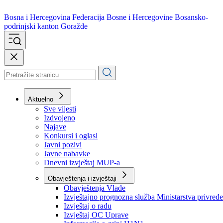
Bosna i Hercegovina
Federacija Bosne i Hercegovine
Bosansko-
podrinjski kanton Goražde
Aktuelno
Sve vijesti
Izdvojeno
Najave
Konkursi i oglasi
Javni pozivi
Javne nabavke
Dnevni izvještaj MUP-a
Obavještenja i izvještaji
Obavještenja Vlade