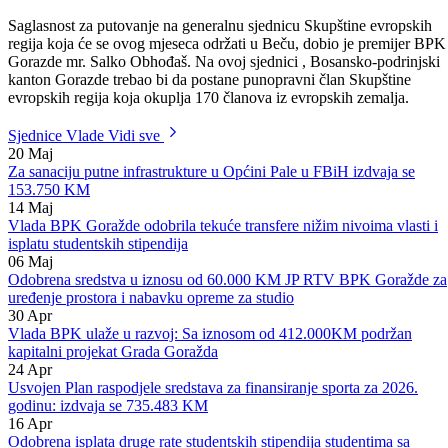
Na ovoj sjednici Vlada je dala saglasnost da se za direktora kantonaln
ustanove Centar za socijalni rad imenuje dosadašnja direktorica Alma
Delizaimovic.
Saglasnost za putovanje na generalnu sjednicu Skupštine evropskih
regija koja će se ovog mjeseca održati u Beču, dobio je premijer BPK
Gorazde mr. Salko Obhođaš. Na ovoj sjednici , Bosansko-podrinjski
kanton Gorazde trebao bi da postane punopravni član Skupštine
evropskih regija koja okuplja 170 članova iz evropskih zemalja.
Sjednice Vlade
Vidi sve
20
Maj
Za sanaciju putne infrastrukture u Općini Pale u FBiH izdvaja se
153.750 KM
14
Maj
Vlada BPK Goražde odobrila tekuće transfere nižim nivoima vlasti i
isplatu studentskih stipendija
06
Maj
Odobrena sredstva u iznosu od 60.000 KM JP RTV BPK Goražde za
uređenje prostora i nabavku opreme za studio
30
Apr
Vlada BPK ulaže u razvoj: Sa iznosom od 412.000KM podržan
kapitalni projekat Grada Goražda
24
Apr
Usvojen Plan raspodjele sredstava za finansiranje sporta za 2026.