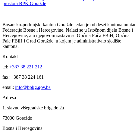
godinu: izdvaja se 735.483 KM
16
Apr
Odobrena isplata druge rate studentskih stipendija studentima sa
prostora BPK Goražde