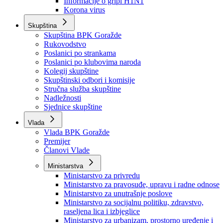
Izvještajno prognozna služba Ministarstva privrede
Izvještaj o radu
Izvještaj OC Uprave
Informacije o gripi H1N1
Korona virus
Skupština
Skupština BPK Goražde
Rukovodstvo
Poslanici po strankama
Poslanici po klubovima naroda
Kolegij skupštine
Skupštinski odbori i komisije
Stručna služba skupštine
Nadležnosti
Sjednice skupštine
Vlada
Vlada BPK Goražde
Premijer
Članovi Vlade
Ministarstva
Ministarstvo za privredu
Ministarstvo za pravosuđe, upravu i radne odnose
Ministarstvo za unutrašnje poslove