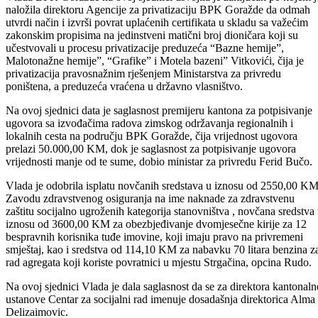
radnici ovo pravo ne steknu redovnim putem.
Vlada BPK Goražde na ovoj sjednici usvojila je zaključak po kojem j
naložila direktoru Agencije za privatizaciju BPK Goražde da odmah
utvrdi način i izvrši povrat uplaćenih certifikata u skladu sa važećim
zakonskim propisima na jedinstveni matični broj dioničara koji su
učestvovali u procesu privatizacije preduzeća “Bazne hemije”,
Malotonažne hemije”, “Grafike” i Motela bazeni” Vitkovići, čija je
privatizacija pravosnažnim rješenjem Ministarstva za privredu
poništena, a preduzeća vraćena u državno vlasništvo.
Na ovoj sjednici data je saglasnost premijeru kantona za potpisivanje
ugovora sa izvođačima radova zimskog održavanja regionalnih i
lokalnih cesta na području BPK Goražde, čija vrijednost ugovora
prelazi 50.000,00 KM, dok je saglasnost za potpisivanje ugovora
vrijednosti manje od te sume, dobio ministar za privredu Ferid Bučo.
Vlada je odobrila isplatu novčanih sredstava u iznosu od 2550,00 K
Zavodu zdravstvenog osiguranja na ime naknade za zdravstvenu
zaštitu socijalno ugroženih kategorija stanovništva , novčana sredstva
iznosu od 3600,00 KM za obezbjeđivanje dvomjesečne kirije za 12
bespravnih korisnika tuđe imovine, koji imaju pravo na privremeni
smještaj, kao i sredstva od 114,10 KM za nabavku 70 litara benzina z
rad agregata koji koriste povratnici u mjestu Strgačina, opcina Rudo.