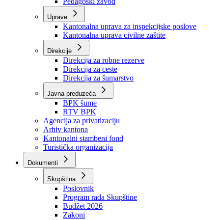
Zavod zdravstvenog osiguranja
Zavod za javno zdravstvo
Zavod za besplatnu pravnu pomoć
Pedagoški zavod
Uprave
Kantonalna uprava za inspekcijske poslove
Kantonalna uprava civilne zaštite
Direkcije
Direkcija za robne rezerve
Direkcija za ceste
Direkcija za šumarstvo
Javna preduzeća
BPK šume
RTV BPK
Agencija za privatizaciju
Arhiv kantona
Kantonalni stambeni fond
Turistička organizacija
Dokumenti
Skupština
Poslovnik