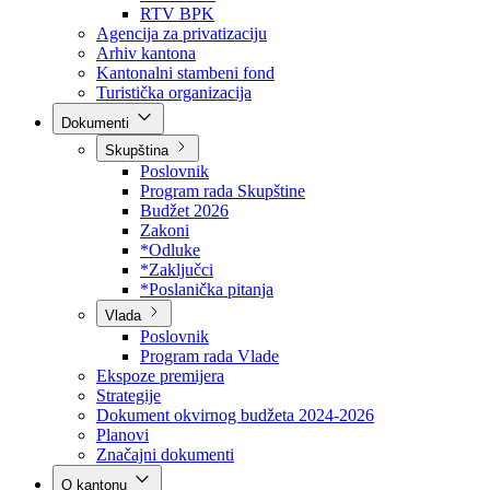
Direkcija za šumarstvo
Javna preduzeća
BPK šume
RTV BPK
Agencija za privatizaciju
Arhiv kantona
Kantonalni stambeni fond
Turistička organizacija
Dokumenti
Skupština
Poslovnik
Program rada Skupštine
Budžet 2026
Zakoni
*Odluke
*Zaključci
*Poslanička pitanja
Vlada
Poslovnik
Program rada Vlade
Ekspoze premijera
Strategije
Dokument okvirnog budžeta 2024-2026