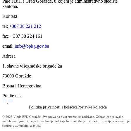
Potpisan ugovor o realizaciji projekta „Izvođenje radova na sanaciji i
rekonstrukciji prostorija Kulturno-umjetničkog društva „Azot“
Vitkovići“
05.08.2026