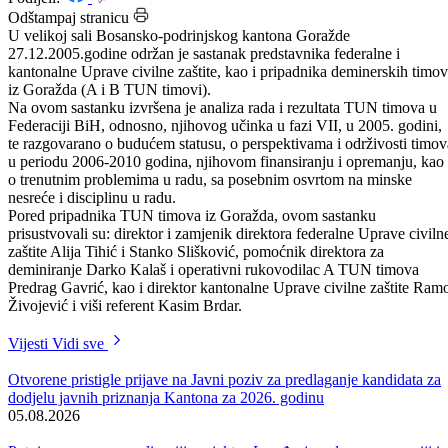
Datum: 29.12.2005.
Podijeli:
Odštampaj stranicu
U velikoj sali Bosansko-podrinjskog
kantona Goražde 27.12.2005.godine
održan je sastanak predstavnika federaln
i kantonalne Uprave civilne zaštite, kao i
pripadnika deminerskih timova iz
Goražda (A i B TUN timovi).
Na ovom sastanku izvršena je analiza
rada i rezultata TUN timova u Federaciji BiH, odnosno, njihovog
učinka u fazi VII, u 2005. godini, te razgovarano o budućem statusu, 
perspektivama i održivosti timova u periodu 2006-2010 godina,
njihovom finansiranju i opremanju, kao i o trenutnim problemima u
radu, sa posebnim osvrtom na minske nesreće i disciplinu u radu.
Pored pripadnika TUN timova iz Goražda, ovom sastanku
prisustvovali su: direktor i zamjenik direktora federalne Uprave civiln
zaštite Alija Tihić i Stanko Slišković, pomoćnik direktora za
deminiranje Darko Kalaš i operativni rukovodilac A TUN timova
Predrag Gavrić, kao i direktor kantonalne Uprave civilne zaštite Ram
Živojević i viši referent Kasim Brdar.
Vijesti
Vidi sve