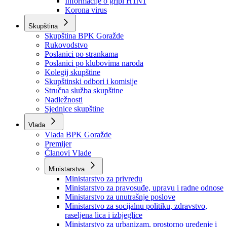
Izvještajno prognozna služba Ministarstva privrede
Izvještaj o radu
Izvještaj OC Uprave
Informacije o gripi H1N1
Korona virus
Skupština
Skupština BPK Goražde
Rukovodstvo
Poslanici po strankama
Poslanici po klubovima naroda
Kolegij skupštine
Skupštinski odbori i komisije
Stručna služba skupštine
Nadležnosti
Sjednice skupštine
Vlada
Vlada BPK Goražde
Premijer
Članovi Vlade
Ministarstva
Ministarstvo za privredu
Ministarstvo za pravosuđe, upravu i radne odnose
Ministarstvo za unutrašnje poslove