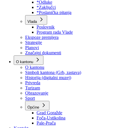
Program rada Skupštine
Budžet 2026
Zakoni
*Odluke
*Zaključci
*Poslanička pitanja
Vlada
Poslovnik
Program rada Vlade
Ekspoze premijera
Strategije
Planovi
Značajni dokumenti
O kantonu
O kantonu
Simboli kantona (Grb, zastava)
Historija (digitalni muzej)
Privreda
Turizam
Obrazovanje
Sport
Općine