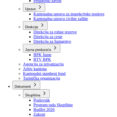
Zavod zdravstvenog osiguranja
Zavod za javno zdravstvo
Zavod za besplatnu pravnu pomoć
Pedagoški zavod
Uprave
Kantonalna uprava za inspekcijske poslove
Kantonalna uprava civilne zaštite
Direkcije
Direkcija za robne rezerve
Direkcija za ceste
Direkcija za šumarstvo
Javna preduzeća
BPK šume
RTV BPK
Agencija za privatizaciju
Arhiv kantona
Kantonalni stambeni fond
Turistička organizacija
Dokumenti
Skupština
Poslovnik