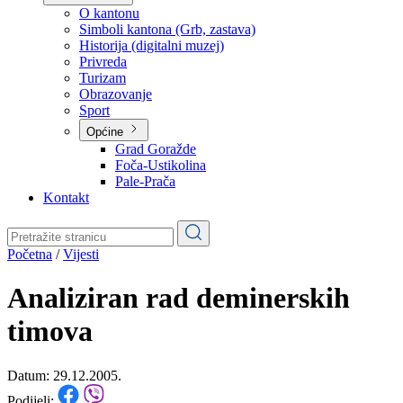
Planovi
Značajni dokumenti
O kantonu
O kantonu
Simboli kantona (Grb, zastava)
Historija (digitalni muzej)
Privreda
Turizam
Obrazovanje
Sport
Općine
Grad Goražde
Foča-Ustikolina
Pale-Prača
Kontakt
Početna
/
Vijesti
Analiziran rad deminerskih
timova