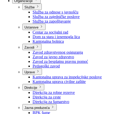
Nadležnosti
Sjednice Vlade
Organizacije
Službe
Služba za odnose s javnošću
Služba za zajedničke poslove
Služba za zapošljavanje
Ustanove
Centar za socijalni rad
Dom za stara i iznemogla lica
Kantonalna bolnica
Zavodi
Zavod zdravstvenog osiguranja
Zavod za javno zdravstvo
Zavod za besplatnu pravnu pomoć
Pedagoški zavod
Uprave
Kantonalna uprava za inspekcijske poslove
Kantonalna uprava civilne zaštite
Direkcije
Direkcija za robne rezerve
Direkcija za ceste