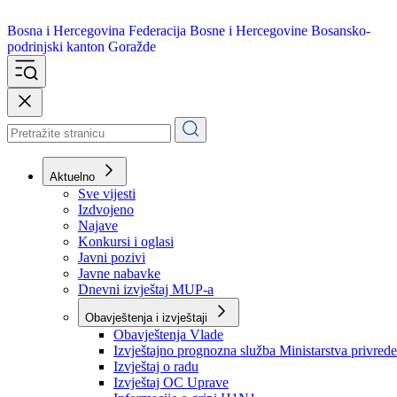
Bosna i Hercegovina
Federacija Bosne i Hercegovine
Bosansko-
podrinjski kanton Goražde
Aktuelno
Sve vijesti
Izdvojeno
Najave
Konkursi i oglasi
Javni pozivi
Javne nabavke
Dnevni izvještaj MUP-a
Obavještenja i izvještaji
Obavještenja Vlade