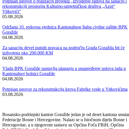
Otvorene pristigle prijave na Javni poziv za predlaganje kandidata za
dodjelu javnih priznanja Kantona za 2026. godinu
05.08.2026