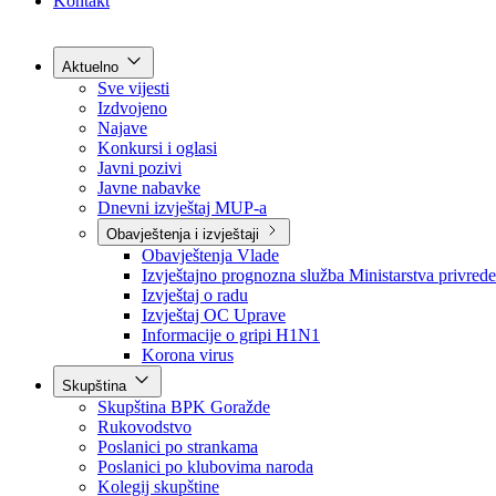
Grad Goražde
Foča-Ustikolina
Pale-Prača
Kontakt
Aktuelno
Sve vijesti
Izdvojeno
Najave
Konkursi i oglasi
Javni pozivi
Javne nabavke
Dnevni izvještaj MUP-a
Obavještenja i izvještaji
Obavještenja Vlade
Izvještajno prognozna služba Ministarstva privrede
Izvještaj o radu
Izvještaj OC Uprave
Informacije o gripi H1N1
Korona virus
Skupština
Skupština BPK Goražde
Rukovodstvo