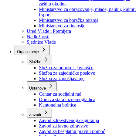
Ministarstvo za socijalnu politiku, zdravstvo,
raseljena lica i izbjeglice
Ministarstvo za urbanizam, prostorno uređenje i
zaštitu okoline
Ministarstvo za obrazovanje, mlade, nauku, kultur
i sport
Ministarstvo za boračka pitanja
Ministarstvo za finansije
Ured Vlade i Premijera
Nadležnosti
Sjednice Vlade
Organizacije
Službe
Služba za odnose s javnošću
Služba za zajedničke poslove
Služba za zapošljavanje
Ustanove
Centar za socijalni rad
Dom za stara i iznemogla lica
Kantonalna bolnica
Zavodi