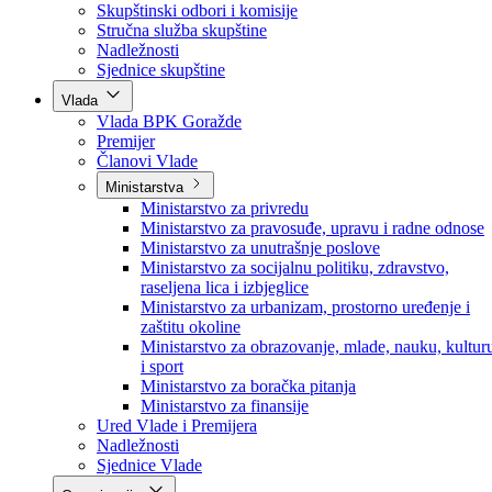
Poslanici po strankama
Poslanici po klubovima naroda
Kolegij skupštine
Skupštinski odbori i komisije
Stručna služba skupštine
Nadležnosti
Sjednice skupštine
Vlada
Vlada BPK Goražde
Premijer
Članovi Vlade
Ministarstva
Ministarstvo za privredu
Ministarstvo za pravosuđe, upravu i radne odnose
Ministarstvo za unutrašnje poslove
Ministarstvo za socijalnu politiku, zdravstvo,
raseljena lica i izbjeglice
Ministarstvo za urbanizam, prostorno uređenje i
zaštitu okoline
Ministarstvo za obrazovanje, mlade, nauku, kultur
i sport
Ministarstvo za boračka pitanja
Ministarstvo za finansije
Ured Vlade i Premijera