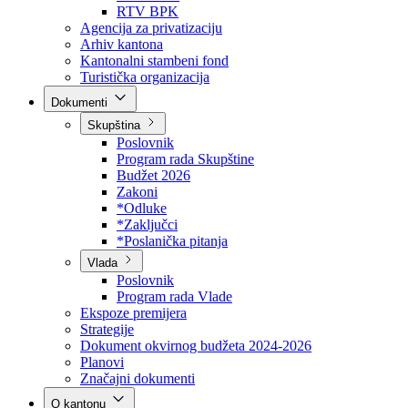
Direkcija za šumarstvo
Javna preduzeća
BPK šume
RTV BPK
Agencija za privatizaciju
Arhiv kantona
Kantonalni stambeni fond
Turistička organizacija
Dokumenti
Skupština
Poslovnik
Program rada Skupštine
Budžet 2026
Zakoni
*Odluke
*Zaključci
*Poslanička pitanja
Vlada
Poslovnik
Program rada Vlade
Ekspoze premijera
Strategije
Dokument okvirnog budžeta 2024-2026