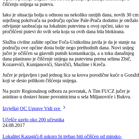
U toku jučerašnjeg dana, na području BPK Goražde, pale su nove
količine snijega, čime se visina snijega, u prosjeku povećala za
dodatnih 15 do 50 cm. Iako se snijeg redovno čisti, saobraćaj se i dalj
odvija otežano zbog ugaženog snijega na kolovozu, a za sva terenska
vozila obavezna je upotreba lanaca za snijeg.
Danas i u toku naradnih dana na području Goražda nastavit će se
akcija prikupljanja i odvoženja snijega, kako bi se osigurala što bolja
prohodnost ulica za kretanje građana i motornih vozila.
Služba civilne zaštite općine Goražde informisala je da još uvijek nisu
prohodni putevi prema nekim selima na području mjesnih zajednica
Berič, Ilovača, Faočići, Kraboriš, Orahovice i Osječani. Najavljeno je
da bi seoski putevi do blokiranih sela trebali biti pročišćeni u toku