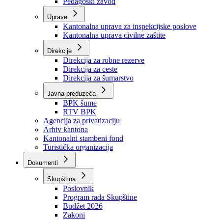
Zavod zdravstvenog osiguranja
Zavod za javno zdravstvo
Zavod za besplatnu pravnu pomoć
Pedagoški zavod
Uprave
Kantonalna uprava za inspekcijske poslove
Kantonalna uprava civilne zaštite
Direkcije
Direkcija za robne rezerve
Direkcija za ceste
Direkcija za šumarstvo
Javna preduzeća
BPK šume
RTV BPK
Agencija za privatizaciju
Arhiv kantona
Kantonalni stambeni fond
Turistička organizacija
Dokumenti
Skupština
Poslovnik