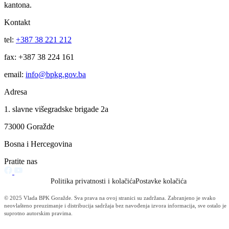
koji se desio prilikom čišćenja snijega.
Na poziv Regionalnog odbora za povratak, A Tim FUCZ jučer je
asistirao u dostavi hrane povratnicima u sela Miljanoviće i Bukvu.
Izvještaj OC Uprave
Vidi sve
Učešće uzelo oko 200 učesnika