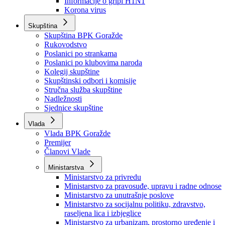
Izvještajno prognozna služba Ministarstva privrede
Izvještaj o radu
Izvještaj OC Uprave
Informacije o gripi H1N1
Korona virus
Skupština
Skupština BPK Goražde
Rukovodstvo
Poslanici po strankama
Poslanici po klubovima naroda
Kolegij skupštine
Skupštinski odbori i komisije
Stručna služba skupštine
Nadležnosti
Sjednice skupštine
Vlada
Vlada BPK Goražde
Premijer
Članovi Vlade
Ministarstva
Ministarstvo za privredu
Ministarstvo za pravosuđe, upravu i radne odnose
Ministarstvo za unutrašnje poslove