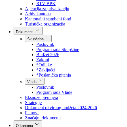
Direkcija za šumarstvo
Javna preduzeća
BPK šume
RTV BPK
Agencija za privatizaciju
Arhiv kantona
Kantonalni stambeni fond
Turistička organizacija
Dokumenti
Skupština
Poslovnik
Program rada Skupštine
Budžet 2026
Zakoni
*Odluke
*Zaključci
*Poslanička pitanja
Vlada
Poslovnik
Program rada Vlade
Ekspoze premijera
Strategije
Dokument okvirnog budžeta 2024-2026