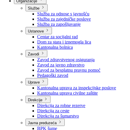
Nadležnosti
Sjednice Vlade
Organizacije
Službe
Služba za odnose s javnošću
Služba za zajedničke poslove
Služba za zapošljavanje
Ustanove
Centar za socijalni rad
Dom za stara i iznemogla lica
Kantonalna bolnica
Zavodi
Zavod zdravstvenog osiguranja
Zavod za javno zdravstvo
Zavod za besplatnu pravnu pomoć
Pedagoški zavod
Uprave
Kantonalna uprava za inspekcijske poslove
Kantonalna uprava civilne zaštite
Direkcije
Direkcija za robne rezerve
Direkcija za ceste