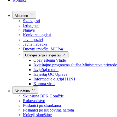
Grad Goražde
Foča-Ustikolina
Pale-Prača
Kontakt
Aktuelno
Sve vijesti
Izdvojeno
Najave
Konkursi i oglasi
Javni pozivi
Javne nabavke
Dnevni izvještaj MUP-a
Obavještenja i izvještaji
Obavještenja Vlade
Izvještajno prognozna služba Ministarstva privrede
Izvještaj o radu
Izvještaj OC Uprave
Informacije o gripi H1N1
Korona virus
Skupština
Skupština BPK Goražde
Rukovodstvo