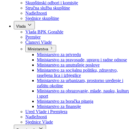
Poslanici po strankama
Poslanici po klubovima naroda
Kolegij skupštine
Skupštinski odbori i komisije
Stručna služba skupštine
Nadležnosti
Sjednice skupštine
Vlada
Vlada BPK Goražde
Premijer
Članovi Vlade
Ministarstva
Ministarstvo za privredu
Ministarstvo za pravosuđe, upravu i radne odnose
Ministarstvo za unutrašnje poslove
Ministarstvo za socijalnu politiku, zdravstvo,
raseljena lica i izbjeglice
Ministarstvo za urbanizam, prostorno uređenje i
zaštitu okoline
Ministarstvo za obrazovanje, mlade, nauku, kultur
i sport
Ministarstvo za boračka pitanja
Ministarstvo za finansije
Ured Vlade i Premijera