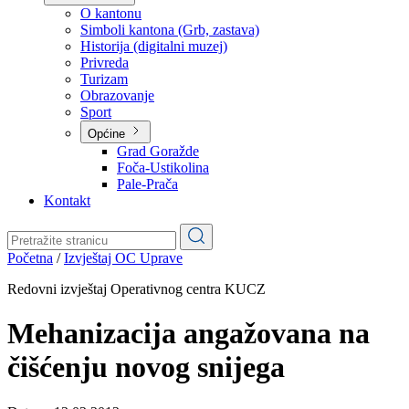
Planovi
Značajni dokumenti
O kantonu
O kantonu
Simboli kantona (Grb, zastava)
Historija (digitalni muzej)
Privreda
Turizam
Obrazovanje
Sport
Općine
Grad Goražde
Foča-Ustikolina
Pale-Prača
Kontakt
Početna
/
Izvještaj OC Uprave
Redovni izvještaj Operativnog centra KUCZ
Mehanizacija angažovana na