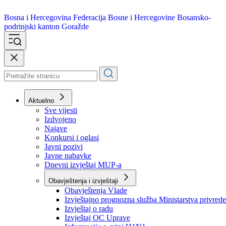
Bosna i Hercegovina
Federacija Bosne i Hercegovine
Bosansko-
podrinjski kanton Goražde
Aktuelno
Sve vijesti
Izdvojeno
Najave
Konkursi i oglasi
Javni pozivi
Javne nabavke
Dnevni izvještaj MUP-a
Obavještenja i izvještaji
Obavještenja Vlade