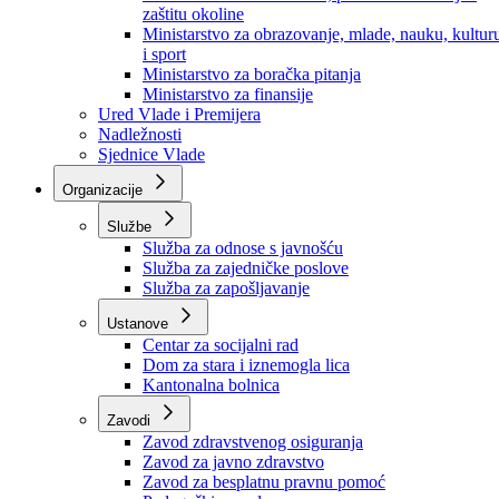
Ministarstvo za socijalnu politiku, zdravstvo,
raseljena lica i izbjeglice
Ministarstvo za urbanizam, prostorno uređenje i
zaštitu okoline
Ministarstvo za obrazovanje, mlade, nauku, kultur
i sport
Ministarstvo za boračka pitanja
Ministarstvo za finansije
Ured Vlade i Premijera
Nadležnosti
Sjednice Vlade
Organizacije
Službe
Služba za odnose s javnošću
Služba za zajedničke poslove
Služba za zapošljavanje
Ustanove
Centar za socijalni rad
Dom za stara i iznemogla lica
Kantonalna bolnica
Zavodi