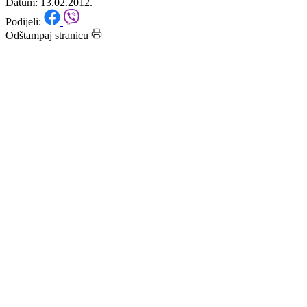
čišćenju novog snijega
Datum: 13.02.2012.
Podijeli:
Odštampaj stranicu