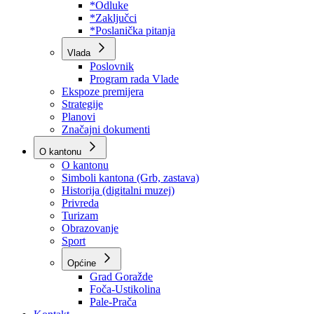
Program rada Skupštine
Budžet 2026
Zakoni
*Odluke
*Zaključci
*Poslanička pitanja
Vlada
Poslovnik
Program rada Vlade
Ekspoze premijera
Strategije
Planovi
Značajni dokumenti
O kantonu
O kantonu
Simboli kantona (Grb, zastava)
Historija (digitalni muzej)
Privreda
Turizam
Obrazovanje
Sport
Općine