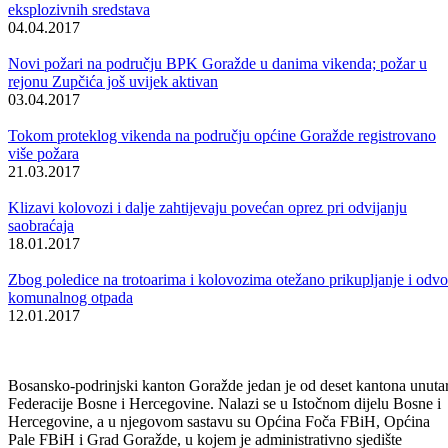
današnjeg dana, ukoliko ne dođe do nepredviđenih situacija. Istaknut
je, takođe, da se saobraćaj i, na već očišćenim putevima, odvija
otežano zbog novog snijega, a angažovana je sva raspoložova
mehanizacija za daljnje čišćenje lokalnih puteva od snijega i sniježnih
nanosa. Upravo se i većina zahtjeva za pomoć, u toku zadnja dva
dana, odnosila na zahtjeve za pročišćavanje putnih komunikacija.
Na području našeg kantona vrši se i pojačana kontrola saobraćaja, s
ciljem preventivnog djelovanja i poštivanja odluka Federalnog štaba
civilne zaštite u vezi kretanja motornih vozila, a pripadnici kantonalne
Uprave policije angažovani su i na pratnji i pružanju asistencije u
čišćenju snijega sa puteva.
Iako je situacija bolja u odnosu na nekoliko ranijih dana, novih 30 cm
snježnog pokrivača na području općine Pale-Prača dodatno je otežalo
odvijanje saobraćaja na lokalnim putevima u ovoj općini, iako su
pročišćeni putevi do svih sela koja su ovih dana bila blokirana.
Služba civilne zaštite općine Foča-Ustikolina javila je da je stanje na
području ove općine dosta bolje nego prethodnih dana. Novi snijeg
jučer je očišćen sa glavnih putnih komunikacija, a u toku današnjeg
dana planirano je čišćenje snijega na putevima prema selima Zbič,
Kozarevići, Kumjanovići, Slavičići, Mazline i Kreča.
Jučer je prijavljen i pad jednog lica sa krova porodične kuće u Goraž