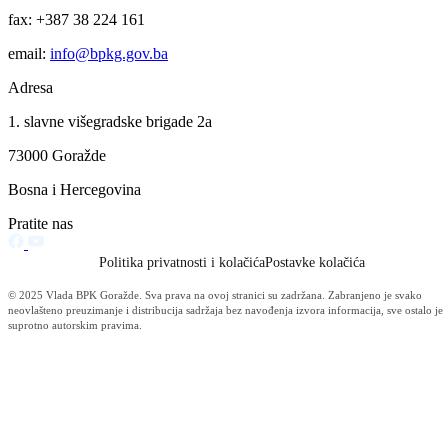
Obavijest korisnicima socijalnih davanja i boračke egzistencijalne
naknade u BPK Goražde
07.08.2026