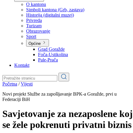
Planovi
Značajni dokumenti
O kantonu
O kantonu
Simboli kantona (Grb, zastava)
Historija (digitalni muzej)
Privreda
Turizam
Obrazovanje
Sport
Općine
Grad Goražde
Foča-Ustikolina
Pale-Prača
Kontakt
Početna
/
Vijesti
Novi projekt Službe za zapošljavanje BPK-a Goražde, prvi u
Federaciji BiH
Savjetovanje za nezaposlene koj