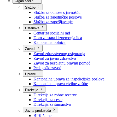
Nadležnosti
Sjednice Vlade
Organizacije
Službe
Služba za odnose s javnošću
Služba za zajedničke poslove
Služba za zapošljavanje
Ustanove
Centar za socijalni rad
Dom za stara i iznemogla lica
Kantonalna bolnica
Zavodi
Zavod zdravstvenog osiguranja
Zavod za javno zdravstvo
Zavod za besplatnu pravnu pomoć
Pedagoški zavod
Uprave
Kantonalna uprava za inspekcijske poslove
Kantonalna uprava civilne zaštite
Direkcije
Direkcija za robne rezerve
Direkcija za ceste