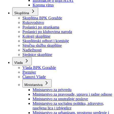
Izvještajno prognozna služba Ministarstva privrede
Izvještaj o radu
Izvještaj OC Uprave
Informacije o gripi H1N1
Korona virus
Skupština
Skupština BPK Goražde
Rukovodstvo
Poslanici po strankama
Poslanici po klubovima naroda
Kolegij skupštine
Skupštinski odbori i komisije
Stručna služba skupštine
Nadležnosti
Sjednice skupštine
Vlada
Vlada BPK Goražde
Premijer
Članovi Vlade
Ministarstva
Ministarstvo za privredu
Ministarstvo za pravosuđe, upravu i radne odnose
Ministarstvo za unutrašnje poslove