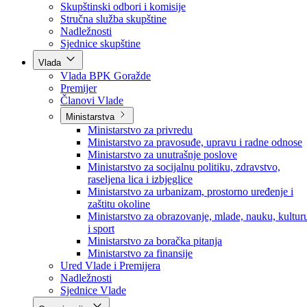
Poslanici po strankama
Poslanici po klubovima naroda
Kolegij skupštine
Skupštinski odbori i komisije
Stručna služba skupštine
Nadležnosti
Sjednice skupštine
Vlada
Vlada BPK Goražde
Premijer
Članovi Vlade
Ministarstva
Ministarstvo za privredu
Ministarstvo za pravosuđe, upravu i radne odnose
Ministarstvo za unutrašnje poslove
Ministarstvo za socijalnu politiku, zdravstvo,
raseljena lica i izbjeglice
Ministarstvo za urbanizam, prostorno uređenje i
zaštitu okoline
Ministarstvo za obrazovanje, mlade, nauku, kultur
i sport
Ministarstvo za boračka pitanja
Ministarstvo za finansije
Ured Vlade i Premijera