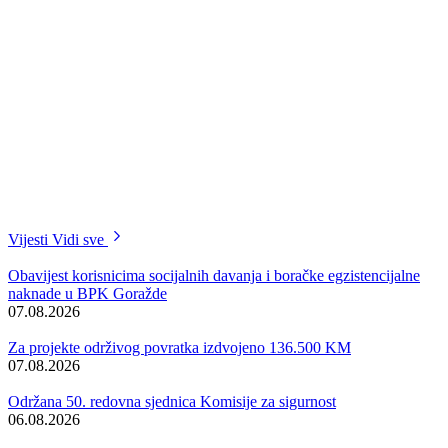
provoditi obuku iz oblasti poduzetništva, odnosno poslovno
savjetovanje namijenjeno nezaposlenim osobama koje žele pokrenuti
vlastiti biznis. Obuka koja je započela danas, izvodi se po prvi put u
nekoj službi zapošljavanja u Federaciji BiH, a u konkretnom slučaju
izvodi se za deset osoba koje su aplicirale na projekat Federalnog
zavoda. Obuka se sastoji od tri cjeline, odabir poslovne ideje, izrada
biznis plana i registracija djelatnosti, a savjeti koje nude u Službi su
različiti.
Obuka iz oblasti poduzetništva namijenjena je nezaposlenim osobama
koje apliciraju na aktuelne programe samozapošljavanja Federalnog
zavoda za zapošljavanje ili Službe za zapošljavanje BPK Goražde, k
i za sve druge osobe koje se nalaze na evidenciji Službe.