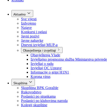
Grad Goražde
Foča-Ustikolina
Pale-Prača
Kontakt
Aktuelno
Sve vijesti
Izdvojeno
Najave
Konkursi i oglasi
Javni pozivi
Javne nabavke
Dnevni izvještaj MUP-a
Obavještenja i izvještaji
Obavještenja Vlade
Izvještajno prognozna služba Ministarstva privrede
Izvještaj o radu
Izvještaj OC Uprave
Informacije o gripi H1N1
Korona virus
Skupština
Skupština BPK Goražde
Rukovodstvo