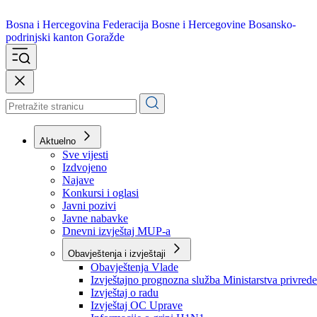
Bosna i Hercegovina
Federacija Bosne i Hercegovine
Bosansko-
podrinjski kanton Goražde
Aktuelno
Sve vijesti
Izdvojeno
Najave
Konkursi i oglasi
Javni pozivi
Javne nabavke
Dnevni izvještaj MUP-a
Obavještenja i izvještaji
Obavještenja Vlade