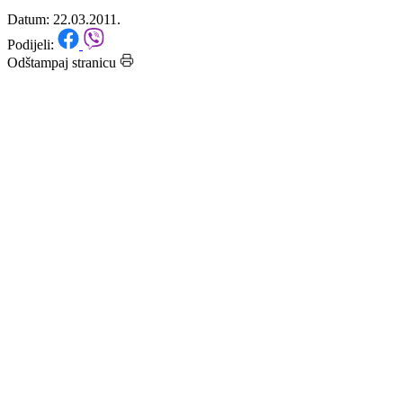
se žele pokrenuti privatni biznis
Datum: 22.03.2011.
Podijeli:
Odštampaj stranicu