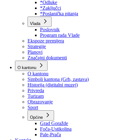
Program rada Skupštine
Budžet 2026
Zakoni
*Odluke
*Zaključci
*Poslanička pitanja
Vlada
Poslovnik
Program rada Vlade
Ekspoze premijera
Strategije
Planovi
Značajni dokumenti
O kantonu
O kantonu
Simboli kantona (Grb, zastava)
Historija (digitalni muzej)
Privreda
Turizam
Obrazovanje
Sport
Općine