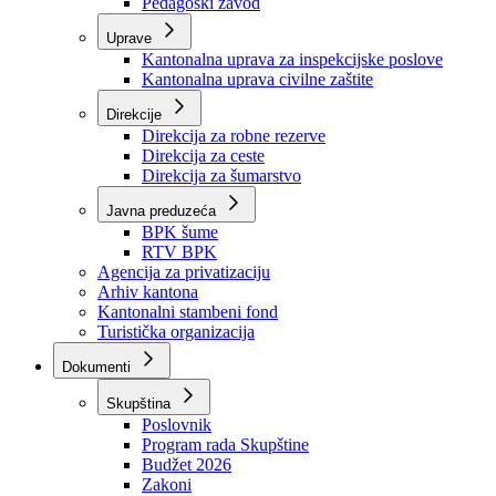
Zavod zdravstvenog osiguranja
Zavod za javno zdravstvo
Zavod za besplatnu pravnu pomoć
Pedagoški zavod
Uprave
Kantonalna uprava za inspekcijske poslove
Kantonalna uprava civilne zaštite
Direkcije
Direkcija za robne rezerve
Direkcija za ceste
Direkcija za šumarstvo
Javna preduzeća
BPK šume
RTV BPK
Agencija za privatizaciju
Arhiv kantona
Kantonalni stambeni fond
Turistička organizacija
Dokumenti
Skupština
Poslovnik