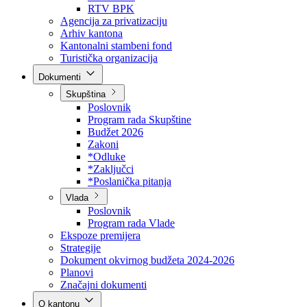
Direkcija za šumarstvo
Javna preduzeća
BPK šume
RTV BPK
Agencija za privatizaciju
Arhiv kantona
Kantonalni stambeni fond
Turistička organizacija
Dokumenti
Skupština
Poslovnik
Program rada Skupštine
Budžet 2026
Zakoni
*Odluke
*Zaključci
*Poslanička pitanja
Vlada
Poslovnik
Program rada Vlade
Ekspoze premijera
Strategije
Dokument okvirnog budžeta 2024-2026