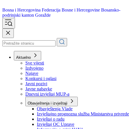
Bosna i Hercegovina
Federacija Bosne i Hercegovine
Bosansko-
podrinjski kanton Goražde
Aktuelno
Sve vijesti
Izdvojeno
Najave
Konkursi i oglasi
Javni pozivi
Javne nabavke
Dnevni izvještaj MUP-a
Obavještenja i izvještaji
Obavještenja Vlade