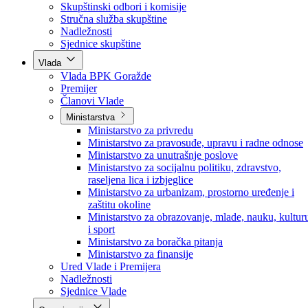
Poslanici po strankama
Poslanici po klubovima naroda
Kolegij skupštine
Skupštinski odbori i komisije
Stručna služba skupštine
Nadležnosti
Sjednice skupštine
Vlada
Vlada BPK Goražde
Premijer
Članovi Vlade
Ministarstva
Ministarstvo za privredu
Ministarstvo za pravosuđe, upravu i radne odnose
Ministarstvo za unutrašnje poslove
Ministarstvo za socijalnu politiku, zdravstvo,
raseljena lica i izbjeglice
Ministarstvo za urbanizam, prostorno uređenje i
zaštitu okoline
Ministarstvo za obrazovanje, mlade, nauku, kultur
i sport
Ministarstvo za boračka pitanja
Ministarstvo za finansije
Ured Vlade i Premijera