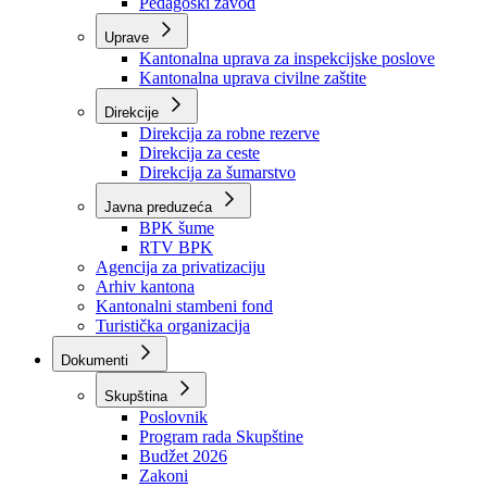
Zavod zdravstvenog osiguranja
Zavod za javno zdravstvo
Zavod za besplatnu pravnu pomoć
Pedagoški zavod
Uprave
Kantonalna uprava za inspekcijske poslove
Kantonalna uprava civilne zaštite
Direkcije
Direkcija za robne rezerve
Direkcija za ceste
Direkcija za šumarstvo
Javna preduzeća
BPK šume
RTV BPK
Agencija za privatizaciju
Arhiv kantona
Kantonalni stambeni fond
Turistička organizacija
Dokumenti
Skupština
Poslovnik