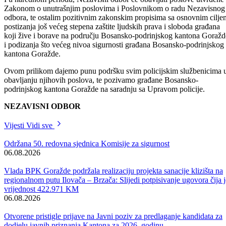
Nezavisni odbor u čijoj je nadležnosti, a u skladu sa Zakonom o
unutrašnjim poslovima izbor, smjena i praćenje rada policijskog
komesara, razmatrajući Godišnji izvještaj o radu Uprave policije, kao 
posljednja dešavanja na području Kantona Sarajevo kada je izvršeno
ubistvo dvojice policijskih službenika Ministarstva unutrašnjih poslov
Kantona Sarajevo, te sve učestalije fizičke i verbalne napade na
policijske službenike i na području Bosansko-podrinjskog kantona
Goražde, najoštrije osuđuje svaki vid napada na policiju i policijske
službenike, te smo mišljenja da je potrebno pooštriti kazne za krivična
djela koja ugrožavaju sigurnost države i njenih građana i uložiti sve
napore kako bi se sigurnost u cijeloj Bosni i Hercegovini podigla na
veći nivo.
Nezavisni odbor je u proteklom periodu realizovao sve planirane
aktivnosti iz djelokruga svog rada kroz neposrednu prezentaciju i
interpretaciju statističkih pokazatelja koji se odnose na stanje javnog
reda i mira, kriminalitet, sigurnost saobraćaja, ali i sa aspekta
najistaknutijih sigurnosnih prilika, kao i donosio zaključke i prijedlog
iz svoje nadležnosti. Napominjemo da je Nezavisni odbor završio
proceduru za izbor policijskog komesara Ministarstva unutrašnjih