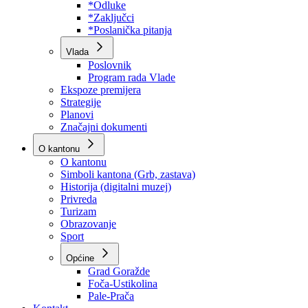
Program rada Skupštine
Budžet 2026
Zakoni
*Odluke
*Zaključci
*Poslanička pitanja
Vlada
Poslovnik
Program rada Vlade
Ekspoze premijera
Strategije
Planovi
Značajni dokumenti
O kantonu
O kantonu
Simboli kantona (Grb, zastava)
Historija (digitalni muzej)
Privreda
Turizam
Obrazovanje
Sport
Općine