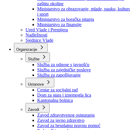
Ministarstvo za socijalnu politiku, zdravstvo,
raseljena lica i izbjeglice
Ministarstvo za urbanizam, prostorno uređenje i
zaštitu okoline
Ministarstvo za obrazovanje, mlade, nauku, kultur
i sport
Ministarstvo za boračka pitanja
Ministarstvo za finansije
Ured Vlade i Premijera
Nadležnosti
Sjednice Vlade
Organizacije
Službe
Služba za odnose s javnošću
Služba za zajedničke poslove
Služba za zapošljavanje
Ustanove
Centar za socijalni rad
Dom za stara i iznemogla lica
Kantonalna bolnica
Zavodi