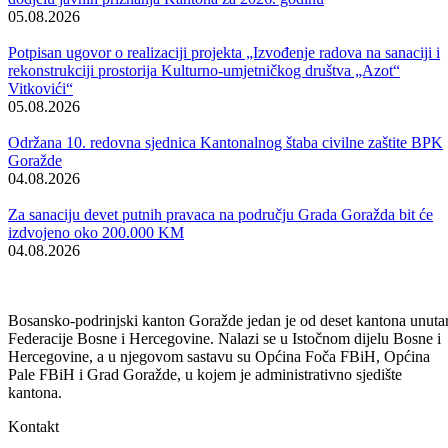
poslova Bosansko-podrinjskog kantona Goražde.
I u narednom periodu, Nezavisni odbor će obavljati poslove utvrđene
Zakonom o unutrašnjim poslovima i Poslovnikom o radu Nezavisnog
odbora, te ostalim pozitivnim zakonskim propisima sa osnovnim cilje
postizanja još većeg stepena zaštite ljudskih prava i sloboda građana
koji žive i borave na području Bosansko-podrinjskog kantona Goražd
i podizanja što većeg nivoa sigurnosti građana Bosansko-podrinjskog
kantona Goražde.
Ovom prilikom dajemo punu podršku svim policijskim službenicima 
obavljanju njihovih poslova, te pozivamo građane Bosansko-
podrinjskog kantona Goražde na saradnju sa Upravom policije.
NEZAVISNI ODBOR
Vijesti
Vidi sve