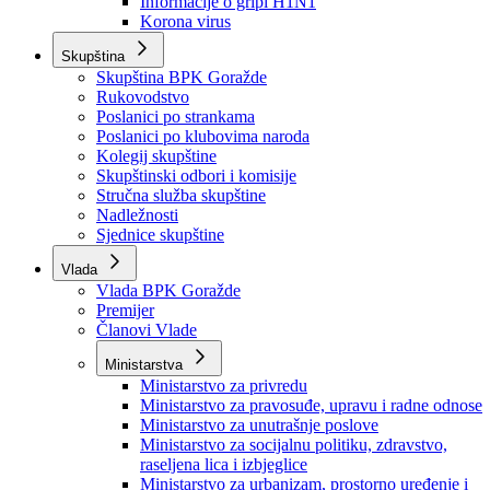
Izvještajno prognozna služba Ministarstva privrede
Izvještaj o radu
Izvještaj OC Uprave
Informacije o gripi H1N1
Korona virus
Skupština
Skupština BPK Goražde
Rukovodstvo
Poslanici po strankama
Poslanici po klubovima naroda
Kolegij skupštine
Skupštinski odbori i komisije
Stručna služba skupštine
Nadležnosti
Sjednice skupštine
Vlada
Vlada BPK Goražde
Premijer
Članovi Vlade
Ministarstva
Ministarstvo za privredu
Ministarstvo za pravosuđe, upravu i radne odnose
Ministarstvo za unutrašnje poslove