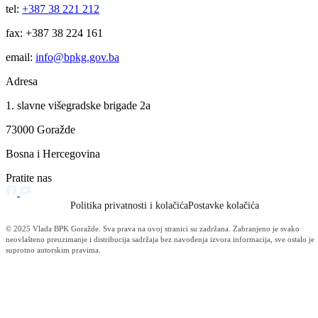
Održana 50. redovna sjednica Komisije za sigurnost
06.08.2026