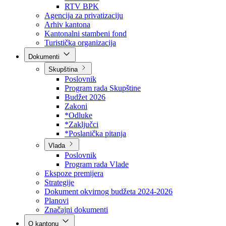
Direkcija za šumarstvo
Javna preduzeća
BPK šume
RTV BPK
Agencija za privatizaciju
Arhiv kantona
Kantonalni stambeni fond
Turistička organizacija
Dokumenti
Skupština
Poslovnik
Program rada Skupštine
Budžet 2026
Zakoni
*Odluke
*Zaključci
*Poslanička pitanja
Vlada
Poslovnik
Program rada Vlade
Ekspoze premijera
Strategije
Dokument okvirnog budžeta 2024-2026