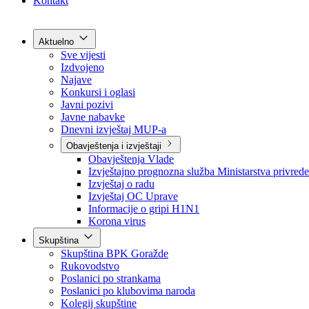
Grad Goražde
Foča-Ustikolina
Pale-Prača
Kontakt
Aktuelno
Sve vijesti
Izdvojeno
Najave
Konkursi i oglasi
Javni pozivi
Javne nabavke
Dnevni izvještaj MUP-a
Obavještenja i izvještaji
Obavještenja Vlade
Izvještajno prognozna služba Ministarstva privrede
Izvještaj o radu
Izvještaj OC Uprave
Informacije o gripi H1N1
Korona virus
Skupština
Skupština BPK Goražde
Rukovodstvo