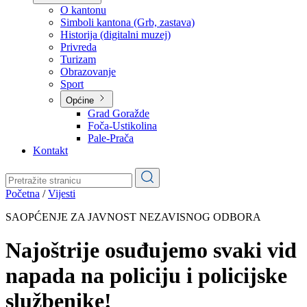
Planovi
Značajni dokumenti
O kantonu
O kantonu
Simboli kantona (Grb, zastava)
Historija (digitalni muzej)
Privreda
Turizam
Obrazovanje
Sport
Općine
Grad Goražde
Foča-Ustikolina
Pale-Prača
Kontakt
Početna
/
Vijesti
SAOPĆENJE ZA JAVNOST NEZAVISNOG ODBORA
Najoštrije osuđujemo svaki vid