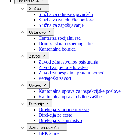
Nadležnosti
Sjednice Vlade
Organizacije
Službe
Služba za odnose s javnošću
Služba za zajedničke poslove
Služba za zapošljavanje
Ustanove
Centar za socijalni rad
Dom za stara i iznemogla lica
Kantonalna bolnica
Zavodi
Zavod zdravstvenog osiguranja
Zavod za javno zdravstvo
Zavod za besplatnu pravnu pomoć
Pedagoški zavod
Uprave
Kantonalna uprava za inspekcijske poslove
Kantonalna uprava civilne zaštite
Direkcije
Direkcija za robne rezerve
Direkcija za ceste