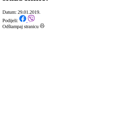
napada na policiju i policijske
službenike!
Datum: 29.01.2019.
Podijeli:
Odštampaj stranicu