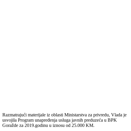
Na današnjoj 19.redovnoj sjednici Vlada Bosansko-podrinjskog
kantona dala je podršku realizaciji obaveza kantonalnih vlada prema
Zakonu o zaštiti od nasilja u porodici kroz projekte, te odredila
koordinatora koji će realizirati ove projekte na području Kantona.
U okviru projekta Gender centra Federacije BiH pod nazivom „Jačan
kapaciteta institucija za rješavanje rodno zasnovanog nasilja u BiH“,
koji je koordinator izrade i praćenja provedbe Strategije za prevenciju 
borbu protiv nasilja u porodici Vlade Federacije BiH, predviđena su
sredstva u iznosu do 10.000 KM za projekte jačanja rada kantonalnih
koordinacionih tijela u svakom od deset kantona, kao i za jedan broj
općina. S tim u vezi, Vlada je nominovala Udruženje žena „Seka“ iz
Goražda za realizaciju ovih projektnih aktivnosti na području našeg
Kantona.