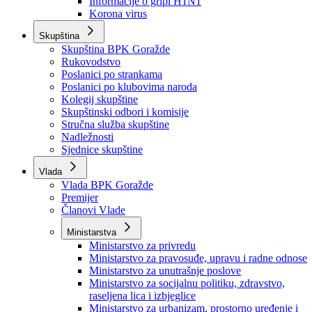
Izvještajno prognozna služba Ministarstva privrede
Izvještaj o radu
Izvještaj OC Uprave
Informacije o gripi H1N1
Korona virus
Skupština
Skupština BPK Goražde
Rukovodstvo
Poslanici po strankama
Poslanici po klubovima naroda
Kolegij skupštine
Skupštinski odbori i komisije
Stručna služba skupštine
Nadležnosti
Sjednice skupštine
Vlada
Vlada BPK Goražde
Premijer
Članovi Vlade
Ministarstva
Ministarstvo za privredu
Ministarstvo za pravosuđe, upravu i radne odnose
Ministarstvo za unutrašnje poslove