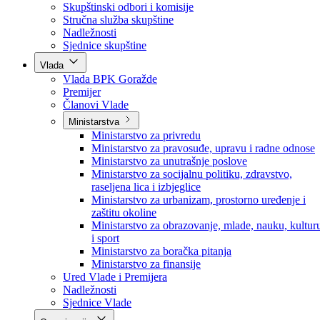
Poslanici po strankama
Poslanici po klubovima naroda
Kolegij skupštine
Skupštinski odbori i komisije
Stručna služba skupštine
Nadležnosti
Sjednice skupštine
Vlada
Vlada BPK Goražde
Premijer
Članovi Vlade
Ministarstva
Ministarstvo za privredu
Ministarstvo za pravosuđe, upravu i radne odnose
Ministarstvo za unutrašnje poslove
Ministarstvo za socijalnu politiku, zdravstvo,
raseljena lica i izbjeglice
Ministarstvo za urbanizam, prostorno uređenje i
zaštitu okoline
Ministarstvo za obrazovanje, mlade, nauku, kultur
i sport
Ministarstvo za boračka pitanja
Ministarstvo za finansije
Ured Vlade i Premijera