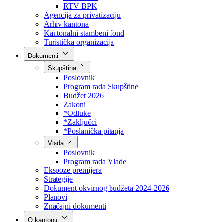
Direkcija za šumarstvo
Javna preduzeća
BPK šume
RTV BPK
Agencija za privatizaciju
Arhiv kantona
Kantonalni stambeni fond
Turistička organizacija
Dokumenti
Skupština
Poslovnik
Program rada Skupštine
Budžet 2026
Zakoni
*Odluke
*Zaključci
*Poslanička pitanja
Vlada
Poslovnik
Program rada Vlade
Ekspoze premijera
Strategije
Dokument okvirnog budžeta 2024-2026