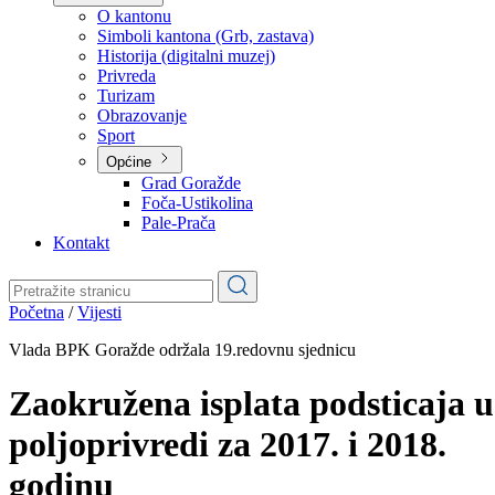
Planovi
Značajni dokumenti
O kantonu
O kantonu
Simboli kantona (Grb, zastava)
Historija (digitalni muzej)
Privreda
Turizam
Obrazovanje
Sport
Općine
Grad Goražde
Foča-Ustikolina
Pale-Prača
Kontakt
Početna
/
Vijesti
Vlada BPK Goražde održala 19.redovnu sjednicu
Zaokružena isplata podsticaja u