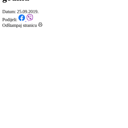
poljoprivredi za 2017. i 2018.
godinu
Datum: 25.09.2019.
Podijeli:
Odštampaj stranicu