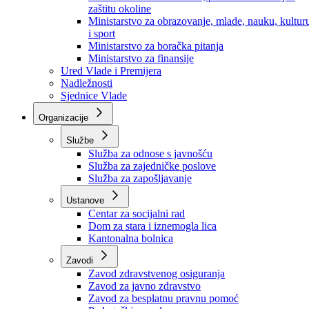
Ministarstvo za socijalnu politiku, zdravstvo,
raseljena lica i izbjeglice
Ministarstvo za urbanizam, prostorno uređenje i
zaštitu okoline
Ministarstvo za obrazovanje, mlade, nauku, kultur
i sport
Ministarstvo za boračka pitanja
Ministarstvo za finansije
Ured Vlade i Premijera
Nadležnosti
Sjednice Vlade
Organizacije
Službe
Služba za odnose s javnošću
Služba za zajedničke poslove
Služba za zapošljavanje
Ustanove
Centar za socijalni rad
Dom za stara i iznemogla lica
Kantonalna bolnica
Zavodi