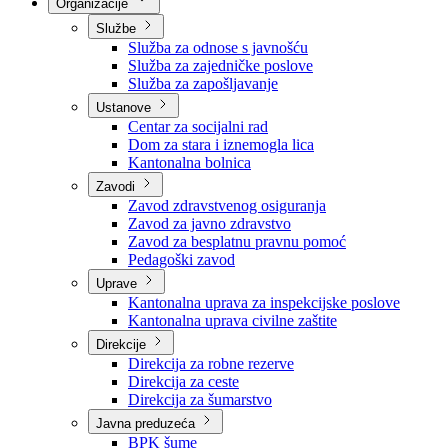
Nadležnosti
Sjednice Vlade
Organizacije
Službe
Služba za odnose s javnošću
Služba za zajedničke poslove
Služba za zapošljavanje
Ustanove
Centar za socijalni rad
Dom za stara i iznemogla lica
Kantonalna bolnica
Zavodi
Zavod zdravstvenog osiguranja
Zavod za javno zdravstvo
Zavod za besplatnu pravnu pomoć
Pedagoški zavod
Uprave
Kantonalna uprava za inspekcijske poslove
Kantonalna uprava civilne zaštite
Direkcije
Direkcija za robne rezerve
Direkcija za ceste