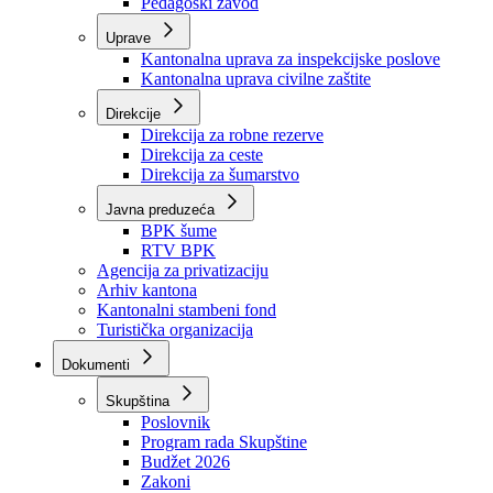
Zavod zdravstvenog osiguranja
Zavod za javno zdravstvo
Zavod za besplatnu pravnu pomoć
Pedagoški zavod
Uprave
Kantonalna uprava za inspekcijske poslove
Kantonalna uprava civilne zaštite
Direkcije
Direkcija za robne rezerve
Direkcija za ceste
Direkcija za šumarstvo
Javna preduzeća
BPK šume
RTV BPK
Agencija za privatizaciju
Arhiv kantona
Kantonalni stambeni fond
Turistička organizacija
Dokumenti
Skupština
Poslovnik