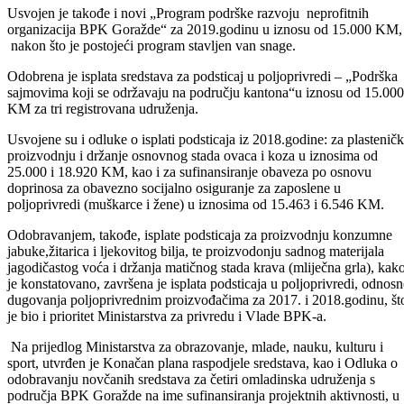
S ciljem izrade Protokola o saradnji za prevenciju prosjačenja, radne
esploatacije, svih drugih oblika trgovine ljudima i postupanje prema
žrtvama trgovine ljudima, posebno djecom u Bosansko-podrinjskom
kantonu Goražde, Vlada je danas formirala Tim u čije sastavu su
predstavnici resornih ministarstva, Centra za socijalni rad, Kantonaln
tužilaštva, Općinskog i Kantonalnog suda, te Zavoda za besplatnu
pravnu pomoć koji će raditi na izradi ovog protokola.