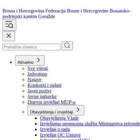
Bosna i Hercegovina
Federacija Bosne i Hercegovine
Bosansko-
podrinjski kanton Goražde
Aktuelno
Sve vijesti
Izdvojeno
Najave
Konkursi i oglasi
Javni pozivi
Javne nabavke
Dnevni izvještaj MUP-a
Obavještenja i izvještaji
Obavještenja Vlade