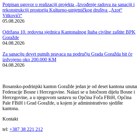
BPK-a Goražde i imenovanju vršioca dužnosti direktora ove agencije
na period do 90 dana.
Vlada je takođe donijela i Rješenje o imenovanju Komisije za izbor
direktora Zavoda zdravstvenog osiguranja BPK Goražde.
Na kraju sjednice, Vlada je naložila Zavodu zdravstvenog osiguranja
da finansiranje zdravstvenih ustanova uskladi sa potpisanim
Kolektivnim ugovorom o pravima i obavezama poslodavaca i doktora
medicine i stomatologije u oblasti zdravstva na teritoriji BPK Goražde
Galerija