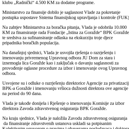
jagodičastog voća i držanja matičnog stada krava (mliječna grla), kak
je konstatovano, završena je isplata podsticaja u poljoprivredi, odnos
dugovanja poljoprivrednim proizvođačima za 2017. i 2018.godinu, št
je bio i prioritet Ministarstva za privredu i Vlade BPK-a.
Na prijedlog Ministarstva za obrazovanje, mlade, nauku, kulturu i
sport, utvrđen je Konačan plana raspodjele sredstava, kao i Odluka o
odobravanju novčanih sredstava za četiri omladinska udruženja s
područja BPK Goražde na ime sufinansiranja projektnih aktivnosti, u
iznosu od 8.000 KM .