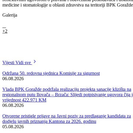
Sportskom savezu BPK Goražde, za posljednja četiri mjeseca ove
godine, odobrena su sredstva u iznosu od 22.016 KM, a Košarkaško
klubu „Radnički“ 4.500 KM za dodatne programe.
Ministarstvo za finansije dobilo je saglasnost Vlade za pokretanje
postupka uspostave Sistema finansijskog upravljanja i kontrole (FUK)
Na zahtjev Ministarstva za boračka pitanja, Vlada je odobrila 10.000
KM za finansiranje rada Fondacije „Istina za Goražde“ BPK Goražd
te sredstva za sufinansiranje odlaska na ekskurziju troje djece
pripadnika boračkih populacija.
Na današnjoj sjednici, Vlada je usvojila rješenja o razrješenju i
imenovanju privremenog Upravnog odbora JU Dom za stara i
iznemogla lica Goražde kao i zaključak o davanju saglasnosti za
provođenje oglasne procedure za izbor i imenovanje ovog Upravnog
odbora.
Usvojene su i odluke o razrješenju direktorice Agencije za privatizaci