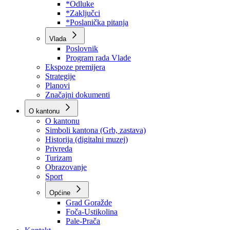
Program rada Skupštine
Budžet 2026
Zakoni
*Odluke
*Zaključci
*Poslanička pitanja
Vlada
Poslovnik
Program rada Vlade
Ekspoze premijera
Strategije
Planovi
Značajni dokumenti
O kantonu
O kantonu
Simboli kantona (Grb, zastava)
Historija (digitalni muzej)
Privreda
Turizam
Obrazovanje
Sport
Općine