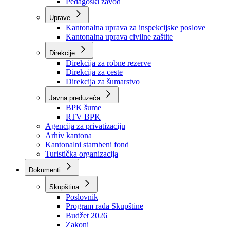
Zavod zdravstvenog osiguranja
Zavod za javno zdravstvo
Zavod za besplatnu pravnu pomoć
Pedagoški zavod
Uprave
Kantonalna uprava za inspekcijske poslove
Kantonalna uprava civilne zaštite
Direkcije
Direkcija za robne rezerve
Direkcija za ceste
Direkcija za šumarstvo
Javna preduzeća
BPK šume
RTV BPK
Agencija za privatizaciju
Arhiv kantona
Kantonalni stambeni fond
Turistička organizacija
Dokumenti
Skupština
Poslovnik