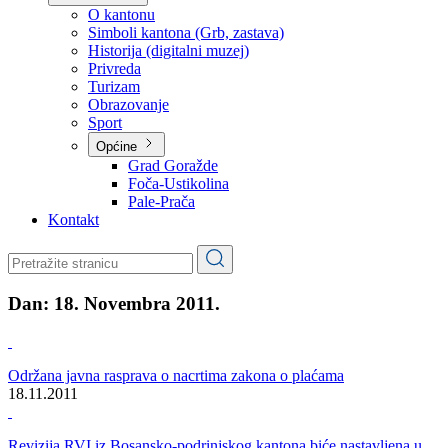
Planovi
Značajni dokumenti
O kantonu
O kantonu
Simboli kantona (Grb, zastava)
Historija (digitalni muzej)
Privreda
Turizam
Obrazovanje
Sport
Općine
Grad Goražde
Foča-Ustikolina
Pale-Prača
Kontakt
Dan:
18. Novembra 2011.
Održana javna rasprava o nacrtima zakona o plaćama
18.11.2011