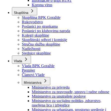
Izvještajno prognozna služba Ministarstva privrede
Izvještaj o radu
Izvještaj OC Uprave
Informacije o gripi H1N1
Korona virus
Skupština
Skupština BPK Goražde
Rukovodstvo
Poslanici po strankama
Poslanici po klubovima naroda
Kolegij skupštine
Skupštinski odbori i komisije
Stručna služba skupštine
Nadležnosti
Sjednice skupštine
Vlada
Vlada BPK Goražde
Premijer
Članovi Vlade
Ministarstva
Ministarstvo za privredu
Ministarstvo za pravosuđe, upravu i radne odnose
Ministarstvo za unutrašnje poslove