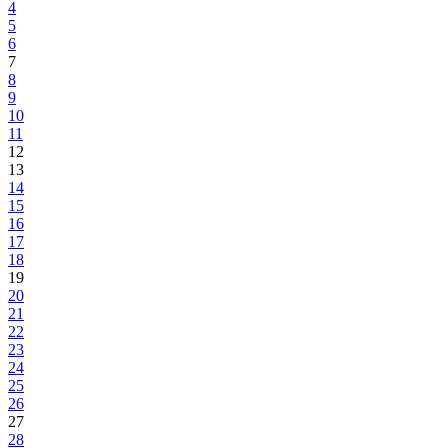
Revizija RVI iz Bosansko-podrinjskog kantona biće nastavljena u
Goraždu
18.11.2011