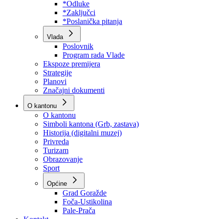
Program rada Skupštine
Budžet 2026
Zakoni
*Odluke
*Zaključci
*Poslanička pitanja
Vlada
Poslovnik
Program rada Vlade
Ekspoze premijera
Strategije
Planovi
Značajni dokumenti
O kantonu
O kantonu
Simboli kantona (Grb, zastava)
Historija (digitalni muzej)
Privreda
Turizam
Obrazovanje
Sport
Općine