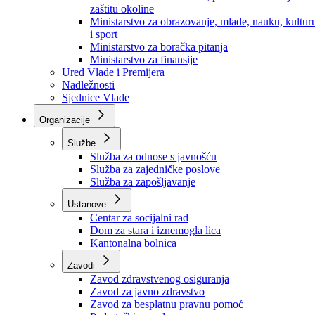
Ministarstvo za socijalnu politiku, zdravstvo,
raseljena lica i izbjeglice
Ministarstvo za urbanizam, prostorno uređenje i
zaštitu okoline
Ministarstvo za obrazovanje, mlade, nauku, kultur
i sport
Ministarstvo za boračka pitanja
Ministarstvo za finansije
Ured Vlade i Premijera
Nadležnosti
Sjednice Vlade
Organizacije
Službe
Služba za odnose s javnošću
Služba za zajedničke poslove
Služba za zapošljavanje
Ustanove
Centar za socijalni rad
Dom za stara i iznemogla lica
Kantonalna bolnica
Zavodi