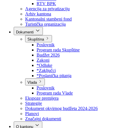
Direkcija za šumarstvo
Javna preduzeća
BPK šume
RTV BPK
Agencija za privatizaciju
Arhiv kantona
Kantonalni stambeni fond
Turistička organizacija
Dokumenti
Skupština
Poslovnik
Program rada Skupštine
Budžet 2026
Zakoni
*Odluke
*Zaključci
*Poslanička pitanja
Vlada
Poslovnik
Program rada Vlade
Ekspoze premijera
Strategije
Dokument okvirnog budžeta 2024-2026