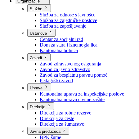
Nadležnosti
Sjednice Vlade
Organizacije
Službe
Služba za odnose s javnošću
Služba za zajedničke poslove
Služba za zapošljavanje
Ustanove
Centar za socijalni rad
Dom za stara i iznemogla lica
Kantonalna bolnica
Zavodi
Zavod zdravstvenog osiguranja
Zavod za javno zdravstvo
Zavod za besplatnu pravnu pomoć
Pedagoški zavod
Uprave
Kantonalna uprava za inspekcijske poslove
Kantonalna uprava civilne zaštite
Direkcije
Direkcija za robne rezerve
Direkcija za ceste