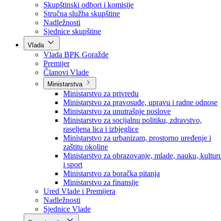
Poslanici po strankama
Poslanici po klubovima naroda
Kolegij skupštine
Skupštinski odbori i komisije
Stručna služba skupštine
Nadležnosti
Sjednice skupštine
Vlada
Vlada BPK Goražde
Premijer
Članovi Vlade
Ministarstva
Ministarstvo za privredu
Ministarstvo za pravosuđe, upravu i radne odnose
Ministarstvo za unutrašnje poslove
Ministarstvo za socijalnu politiku, zdravstvo,
raseljena lica i izbjeglice
Ministarstvo za urbanizam, prostorno uređenje i
zaštitu okoline
Ministarstvo za obrazovanje, mlade, nauku, kultur
i sport
Ministarstvo za boračka pitanja
Ministarstvo za finansije
Ured Vlade i Premijera