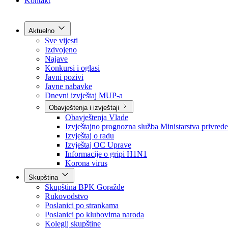
Grad Goražde
Foča-Ustikolina
Pale-Prača
Kontakt
Aktuelno
Sve vijesti
Izdvojeno
Najave
Konkursi i oglasi
Javni pozivi
Javne nabavke
Dnevni izvještaj MUP-a
Obavještenja i izvještaji
Obavještenja Vlade
Izvještajno prognozna služba Ministarstva privrede
Izvještaj o radu
Izvještaj OC Uprave
Informacije o gripi H1N1
Korona virus
Skupština
Skupština BPK Goražde
Rukovodstvo