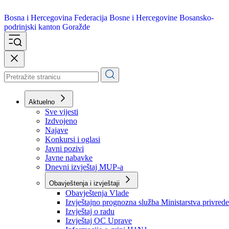
Bosna i Hercegovina
Federacija Bosne i Hercegovine
Bosansko-
podrinjski kanton Goražde
Aktuelno
Sve vijesti
Izdvojeno
Najave
Konkursi i oglasi
Javni pozivi
Javne nabavke
Dnevni izvještaj MUP-a
Obavještenja i izvještaji
Obavještenja Vlade