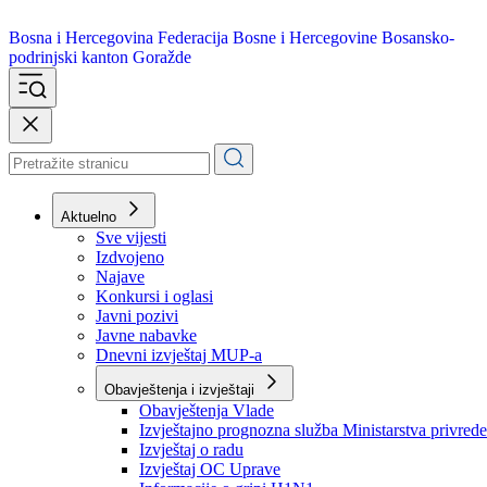
Bosna i Hercegovina
Federacija Bosne i Hercegovine
Bosansko-
podrinjski kanton Goražde
Aktuelno
Sve vijesti
Izdvojeno
Najave
Konkursi i oglasi
Javni pozivi
Javne nabavke
Dnevni izvještaj MUP-a
Obavještenja i izvještaji
Obavještenja Vlade