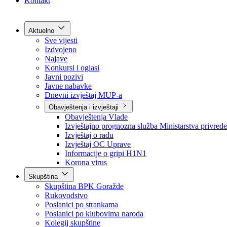
Grad Goražde
Foča-Ustikolina
Pale-Prača
Kontakt
Aktuelno
Sve vijesti
Izdvojeno
Najave
Konkursi i oglasi
Javni pozivi
Javne nabavke
Dnevni izvještaj MUP-a
Obavještenja i izvještaji
Obavještenja Vlade
Izvještajno prognozna služba Ministarstva privrede
Izvještaj o radu
Izvještaj OC Uprave
Informacije o gripi H1N1
Korona virus
Skupština
Skupština BPK Goražde
Rukovodstvo