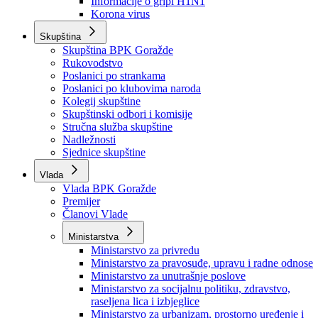
Izvještajno prognozna služba Ministarstva privrede
Izvještaj o radu
Izvještaj OC Uprave
Informacije o gripi H1N1
Korona virus
Skupština
Skupština BPK Goražde
Rukovodstvo
Poslanici po strankama
Poslanici po klubovima naroda
Kolegij skupštine
Skupštinski odbori i komisije
Stručna služba skupštine
Nadležnosti
Sjednice skupštine
Vlada
Vlada BPK Goražde
Premijer
Članovi Vlade
Ministarstva
Ministarstvo za privredu
Ministarstvo za pravosuđe, upravu i radne odnose
Ministarstvo za unutrašnje poslove