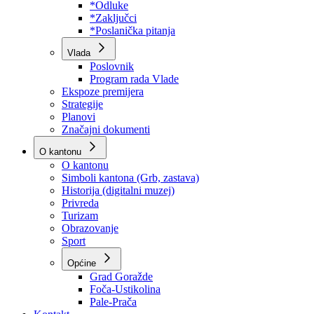
Program rada Skupštine
Budžet 2026
Zakoni
*Odluke
*Zaključci
*Poslanička pitanja
Vlada
Poslovnik
Program rada Vlade
Ekspoze premijera
Strategije
Planovi
Značajni dokumenti
O kantonu
O kantonu
Simboli kantona (Grb, zastava)
Historija (digitalni muzej)
Privreda
Turizam
Obrazovanje
Sport
Općine