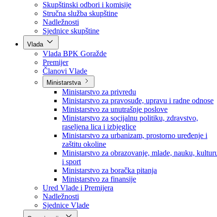
Poslanici po strankama
Poslanici po klubovima naroda
Kolegij skupštine
Skupštinski odbori i komisije
Stručna služba skupštine
Nadležnosti
Sjednice skupštine
Vlada
Vlada BPK Goražde
Premijer
Članovi Vlade
Ministarstva
Ministarstvo za privredu
Ministarstvo za pravosuđe, upravu i radne odnose
Ministarstvo za unutrašnje poslove
Ministarstvo za socijalnu politiku, zdravstvo,
raseljena lica i izbjeglice
Ministarstvo za urbanizam, prostorno uređenje i
zaštitu okoline
Ministarstvo za obrazovanje, mlade, nauku, kultur
i sport
Ministarstvo za boračka pitanja
Ministarstvo za finansije
Ured Vlade i Premijera