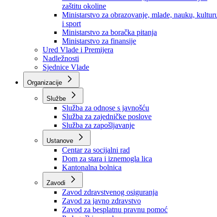
Ministarstvo za socijalnu politiku, zdravstvo,
raseljena lica i izbjeglice
Ministarstvo za urbanizam, prostorno uređenje i
zaštitu okoline
Ministarstvo za obrazovanje, mlade, nauku, kultur
i sport
Ministarstvo za boračka pitanja
Ministarstvo za finansije
Ured Vlade i Premijera
Nadležnosti
Sjednice Vlade
Organizacije
Službe
Služba za odnose s javnošću
Služba za zajedničke poslove
Služba za zapošljavanje
Ustanove
Centar za socijalni rad
Dom za stara i iznemogla lica
Kantonalna bolnica
Zavodi