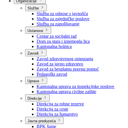
Nadležnosti
Sjednice Vlade
Organizacije
Službe
Služba za odnose s javnošću
Služba za zajedničke poslove
Služba za zapošljavanje
Ustanove
Centar za socijalni rad
Dom za stara i iznemogla lica
Kantonalna bolnica
Zavodi
Zavod zdravstvenog osiguranja
Zavod za javno zdravstvo
Zavod za besplatnu pravnu pomoć
Pedagoški zavod
Uprave
Kantonalna uprava za inspekcijske poslove
Kantonalna uprava civilne zaštite
Direkcije
Direkcija za robne rezerve
Direkcija za ceste