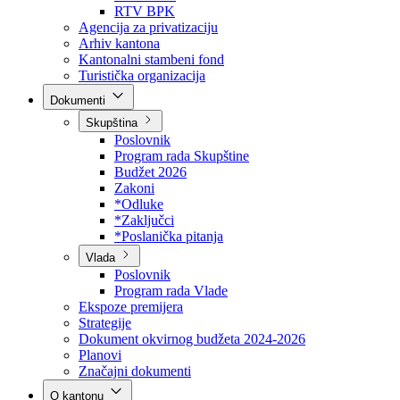
Direkcija za šumarstvo
Javna preduzeća
BPK šume
RTV BPK
Agencija za privatizaciju
Arhiv kantona
Kantonalni stambeni fond
Turistička organizacija
Dokumenti
Skupština
Poslovnik
Program rada Skupštine
Budžet 2026
Zakoni
*Odluke
*Zaključci
*Poslanička pitanja
Vlada
Poslovnik
Program rada Vlade
Ekspoze premijera
Strategije
Dokument okvirnog budžeta 2024-2026