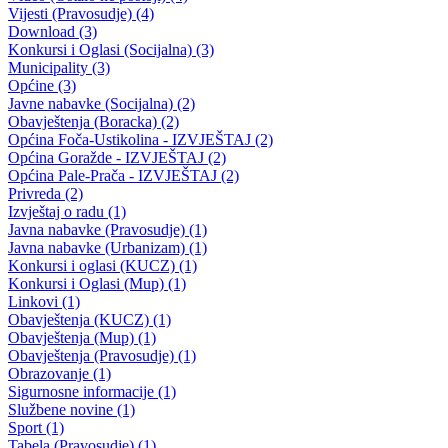
Poziv na javne rasprave o nacrtima zakona o izmjenama i dopunama
zakona o preuzimanju prava osnivača nad osnovnim školama na
području BPK
27.03.2012