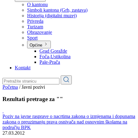
Planovi
Značajni dokumenti
O kantonu
O kantonu
Simboli kantona (Grb, zastava)
Historija (digitalni muzej)
Privreda
Turizam
Obrazovanje
Sport
Općine
Grad Goražde
Foča-Ustikolina
Pale-Prača
Kontakt
Početna
/
Javni pozivi
Rezultati pretrage za ""