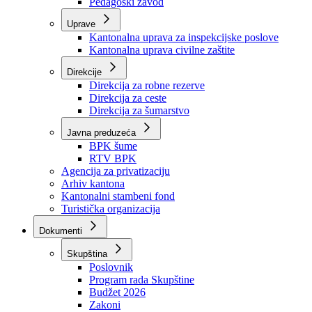
Zavod zdravstvenog osiguranja
Zavod za javno zdravstvo
Zavod za besplatnu pravnu pomoć
Pedagoški zavod
Uprave
Kantonalna uprava za inspekcijske poslove
Kantonalna uprava civilne zaštite
Direkcije
Direkcija za robne rezerve
Direkcija za ceste
Direkcija za šumarstvo
Javna preduzeća
BPK šume
RTV BPK
Agencija za privatizaciju
Arhiv kantona
Kantonalni stambeni fond
Turistička organizacija
Dokumenti
Skupština
Poslovnik