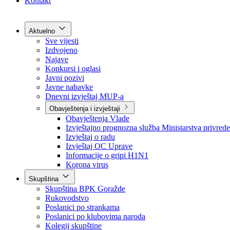
Grad Goražde
Foča-Ustikolina
Pale-Prača
Kontakt
Aktuelno
Sve vijesti
Izdvojeno
Najave
Konkursi i oglasi
Javni pozivi
Javne nabavke
Dnevni izvještaj MUP-a
Obavještenja i izvještaji
Obavještenja Vlade
Izvještajno prognozna služba Ministarstva privrede
Izvještaj o radu
Izvještaj OC Uprave
Informacije o gripi H1N1
Korona virus
Skupština
Skupština BPK Goražde
Rukovodstvo