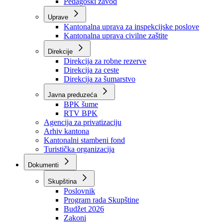
Zavod zdravstvenog osiguranja
Zavod za javno zdravstvo
Zavod za besplatnu pravnu pomoć
Pedagoški zavod
Uprave
Kantonalna uprava za inspekcijske poslove
Kantonalna uprava civilne zaštite
Direkcije
Direkcija za robne rezerve
Direkcija za ceste
Direkcija za šumarstvo
Javna preduzeća
BPK šume
RTV BPK
Agencija za privatizaciju
Arhiv kantona
Kantonalni stambeni fond
Turistička organizacija
Dokumenti
Skupština
Poslovnik