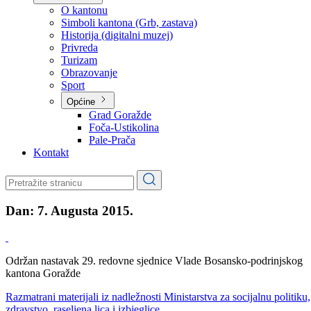
Planovi
Značajni dokumenti
O kantonu
O kantonu
Simboli kantona (Grb, zastava)
Historija (digitalni muzej)
Privreda
Turizam
Obrazovanje
Sport
Općine
Grad Goražde
Foča-Ustikolina
Pale-Prača
Kontakt
Dan:
7. Augusta 2015.