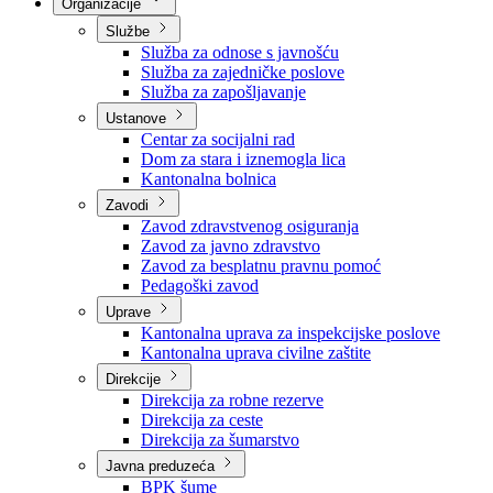
Nadležnosti
Sjednice Vlade
Organizacije
Službe
Služba za odnose s javnošću
Služba za zajedničke poslove
Služba za zapošljavanje
Ustanove
Centar za socijalni rad
Dom za stara i iznemogla lica
Kantonalna bolnica
Zavodi
Zavod zdravstvenog osiguranja
Zavod za javno zdravstvo
Zavod za besplatnu pravnu pomoć
Pedagoški zavod
Uprave
Kantonalna uprava za inspekcijske poslove
Kantonalna uprava civilne zaštite
Direkcije
Direkcija za robne rezerve
Direkcija za ceste