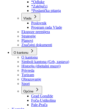
Program rada Skupštine
Budžet 2026
Zakoni
*Odluke
*Zaključci
*Poslanička pitanja
Vlada
Poslovnik
Program rada Vlade
Ekspoze premijera
Strategije
Planovi
Značajni dokumenti
O kantonu
O kantonu
Simboli kantona (Grb, zastava)
Historija (digitalni muzej)
Privreda
Turizam
Obrazovanje
Sport
Općine