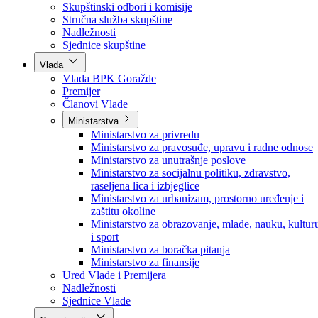
Poslanici po strankama
Poslanici po klubovima naroda
Kolegij skupštine
Skupštinski odbori i komisije
Stručna služba skupštine
Nadležnosti
Sjednice skupštine
Vlada
Vlada BPK Goražde
Premijer
Članovi Vlade
Ministarstva
Ministarstvo za privredu
Ministarstvo za pravosuđe, upravu i radne odnose
Ministarstvo za unutrašnje poslove
Ministarstvo za socijalnu politiku, zdravstvo,
raseljena lica i izbjeglice
Ministarstvo za urbanizam, prostorno uređenje i
zaštitu okoline
Ministarstvo za obrazovanje, mlade, nauku, kultur
i sport
Ministarstvo za boračka pitanja
Ministarstvo za finansije
Ured Vlade i Premijera