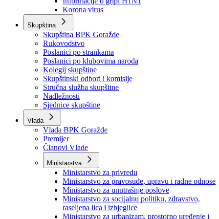
Izvještajno prognozna služba Ministarstva privrede
Izvještaj o radu
Izvještaj OC Uprave
Informacije o gripi H1N1
Korona virus
Skupština
Skupština BPK Goražde
Rukovodstvo
Poslanici po strankama
Poslanici po klubovima naroda
Kolegij skupštine
Skupštinski odbori i komisije
Stručna služba skupštine
Nadležnosti
Sjednice skupštine
Vlada
Vlada BPK Goražde
Premijer
Članovi Vlade
Ministarstva
Ministarstvo za privredu
Ministarstvo za pravosuđe, upravu i radne odnose
Ministarstvo za unutrašnje poslove