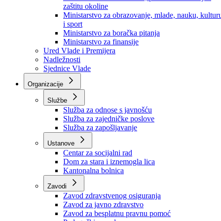
Ministarstvo za socijalnu politiku, zdravstvo,
raseljena lica i izbjeglice
Ministarstvo za urbanizam, prostorno uređenje i
zaštitu okoline
Ministarstvo za obrazovanje, mlade, nauku, kultur
i sport
Ministarstvo za boračka pitanja
Ministarstvo za finansije
Ured Vlade i Premijera
Nadležnosti
Sjednice Vlade
Organizacije
Službe
Služba za odnose s javnošću
Služba za zajedničke poslove
Služba za zapošljavanje
Ustanove
Centar za socijalni rad
Dom za stara i iznemogla lica
Kantonalna bolnica
Zavodi