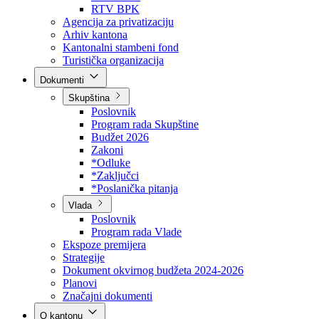
Direkcija za šumarstvo
Javna preduzeća
BPK šume
RTV BPK
Agencija za privatizaciju
Arhiv kantona
Kantonalni stambeni fond
Turistička organizacija
Dokumenti
Skupština
Poslovnik
Program rada Skupštine
Budžet 2026
Zakoni
*Odluke
*Zaključci
*Poslanička pitanja
Vlada
Poslovnik
Program rada Vlade
Ekspoze premijera
Strategije
Dokument okvirnog budžeta 2024-2026