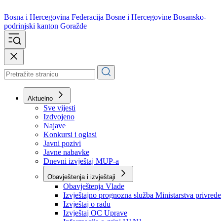
Bosna i Hercegovina
Federacija Bosne i Hercegovine
Bosansko-
podrinjski kanton Goražde
Aktuelno
Sve vijesti
Izdvojeno
Najave
Konkursi i oglasi
Javni pozivi
Javne nabavke
Dnevni izvještaj MUP-a
Obavještenja i izvještaji
Obavještenja Vlade