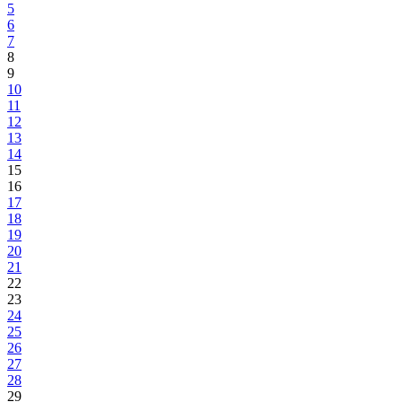
Održan nastavak 29. redovne sjednice Vlade Bosansko-podrinjskog
kantona Goražde
Razmatrani materijali iz nadležnosti Ministarstva za socijalnu politiku,
zdravstvo, raseljena lica i izbjeglice
07.08.2015