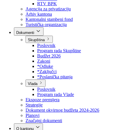
Direkcija za šumarstvo
Javna preduzeća
BPK šume
RTV BPK
Agencija za privatizaciju
Arhiv kantona
Kantonalni stambeni fond
Turistička organizacija
Dokumenti
Skupština
Poslovnik
Program rada Skupštine
Budžet 2026
Zakoni
*Odluke
*Zaključci
*Poslanička pitanja
Vlada
Poslovnik
Program rada Vlade
Ekspoze premijera
Strategije
Dokument okvirnog budžeta 2024-2026