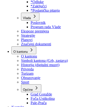
Program rada Skupštine
Budžet 2026
Zakoni
*Odluke
*Zaključci
*Poslanička pitanja
Vlada
Poslovnik
Program rada Vlade
Ekspoze premijera
Strategije
Planovi
Značajni dokumenti
O kantonu
O kantonu
Simboli kantona (Grb, zastava)
Historija (digitalni muzej)
Privreda
Turizam
Obrazovanje
Sport
Općine