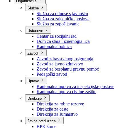
Nadležnosti
Sjednice Vlade
Organizacije
Službe
Služba za odnose s javnošću
Služba za zajedničke poslove
Služba za zapošljavanje
Ustanove
Centar za socijalni rad
Dom za stara i iznemogla lica
Kantonalna bolnica
Zavodi
Zavod zdravstvenog osiguranja
Zavod za javno zdravstvo
Zavod za besplatnu pravnu pomoć
Pedagoški zavod
Uprave
Kantonalna uprava za inspekcijske poslove
Kantonalna uprava civilne zaštite
Direkcije
Direkcija za robne rezerve
Direkcija za ceste