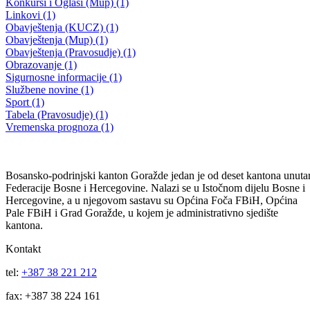
Ministarstvo za socijalnu politiku, zdravstvo, raseljena lica i izbjeglice
BPK-a Goražde
Do kraja sedmice nabavka besplatnih vakcina protiv gripe na područj
Bosansko-podrinjskog kantona Goražde
28.11.2016