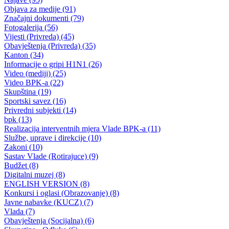
11. godišnjica Oružanih snaga Bosne i Hercegovine
U kasarni Kosova-Ustikolina upriličeno obilježavanje Dana Oružanih
snaga Bosne i Hercegovine
29.11.2016