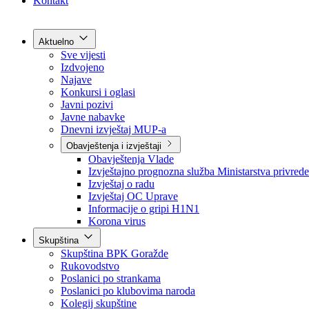
Grad Goražde
Foča-Ustikolina
Pale-Prača
Kontakt
Aktuelno
Sve vijesti
Izdvojeno
Najave
Konkursi i oglasi
Javni pozivi
Javne nabavke
Dnevni izvještaj MUP-a
Obavještenja i izvještaji
Obavještenja Vlade
Izvještajno prognozna služba Ministarstva privrede
Izvještaj o radu
Izvještaj OC Uprave
Informacije o gripi H1N1
Korona virus
Skupština
Skupština BPK Goražde
Rukovodstvo