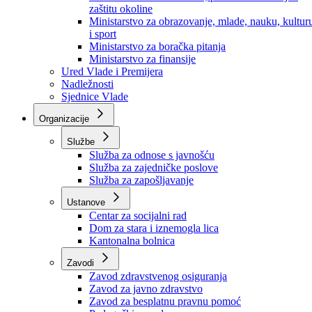
Ministarstvo za socijalnu politiku, zdravstvo,
raseljena lica i izbjeglice
Ministarstvo za urbanizam, prostorno uređenje i
zaštitu okoline
Ministarstvo za obrazovanje, mlade, nauku, kultur
i sport
Ministarstvo za boračka pitanja
Ministarstvo za finansije
Ured Vlade i Premijera
Nadležnosti
Sjednice Vlade
Organizacije
Službe
Služba za odnose s javnošću
Služba za zajedničke poslove
Služba za zapošljavanje
Ustanove
Centar za socijalni rad
Dom za stara i iznemogla lica
Kantonalna bolnica
Zavodi