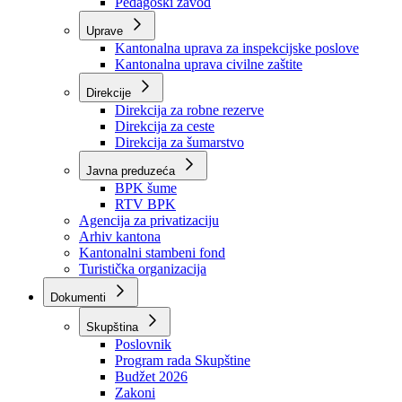
Zavod zdravstvenog osiguranja
Zavod za javno zdravstvo
Zavod za besplatnu pravnu pomoć
Pedagoški zavod
Uprave
Kantonalna uprava za inspekcijske poslove
Kantonalna uprava civilne zaštite
Direkcije
Direkcija za robne rezerve
Direkcija za ceste
Direkcija za šumarstvo
Javna preduzeća
BPK šume
RTV BPK
Agencija za privatizaciju
Arhiv kantona
Kantonalni stambeni fond
Turistička organizacija
Dokumenti
Skupština
Poslovnik