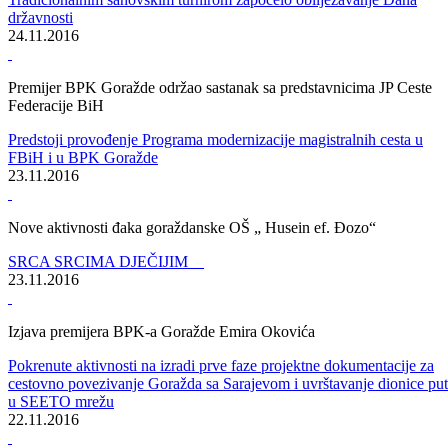
Press konferecija ministra za privredu BPK-a Goražde
Predstavljeni rezultati Studije izvodljivosti za izgradnju industrijske
zone „Haldište“
30.11.2016