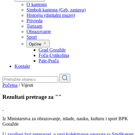
Planovi
Značajni dokumenti
O kantonu
O kantonu
Simboli kantona (Grb, zastava)
Historija (digitalni muzej)
Privreda
Turizam
Obrazovanje
Sport
Općine
Grad Goražde
Foča-Ustikolina
Pale-Prača
Kontakt
Početna
/
Vijesti
Rezultati pretrage za ""