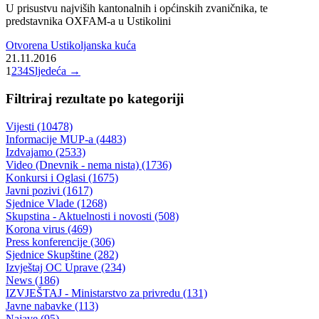
Udaljenost centara BPK i KS bila bi kraća za 40 kilometara
U toku međunarodni tender za projekat ceste Goražde – Sarajevo
30.11.2016