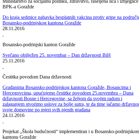
Iz Ministarstva za obrazovanje, mlade, nauku, kulturu i sport BPK
Goražde
U završnoj fazi pregovori u vezi kolektivnog ugovora sa Sindikatom
srednjeg i visokog obrazovanja BPK Goražde i započeti pregovori sa
Sindikatom osnovnog obrazovanja i odgoja
30.11.2016