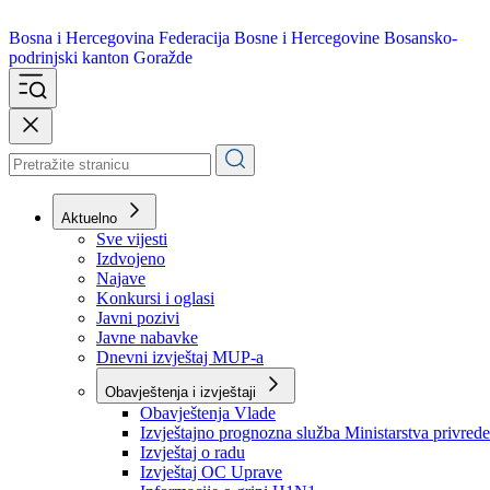
Bosna i Hercegovina
Federacija Bosne i Hercegovine
Bosansko-
podrinjski kanton Goražde
Aktuelno
Sve vijesti
Izdvojeno
Najave
Konkursi i oglasi
Javni pozivi
Javne nabavke
Dnevni izvještaj MUP-a
Obavještenja i izvještaji
Obavještenja Vlade