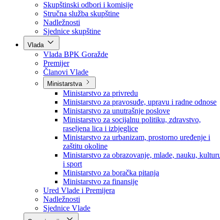
Poslanici po strankama
Poslanici po klubovima naroda
Kolegij skupštine
Skupštinski odbori i komisije
Stručna služba skupštine
Nadležnosti
Sjednice skupštine
Vlada
Vlada BPK Goražde
Premijer
Članovi Vlade
Ministarstva
Ministarstvo za privredu
Ministarstvo za pravosuđe, upravu i radne odnose
Ministarstvo za unutrašnje poslove
Ministarstvo za socijalnu politiku, zdravstvo,
raseljena lica i izbjeglice
Ministarstvo za urbanizam, prostorno uređenje i
zaštitu okoline
Ministarstvo za obrazovanje, mlade, nauku, kultur
i sport
Ministarstvo za boračka pitanja
Ministarstvo za finansije
Ured Vlade i Premijera