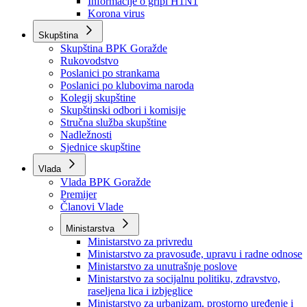
Izvještajno prognozna služba Ministarstva privrede
Izvještaj o radu
Izvještaj OC Uprave
Informacije o gripi H1N1
Korona virus
Skupština
Skupština BPK Goražde
Rukovodstvo
Poslanici po strankama
Poslanici po klubovima naroda
Kolegij skupštine
Skupštinski odbori i komisije
Stručna služba skupštine
Nadležnosti
Sjednice skupštine
Vlada
Vlada BPK Goražde
Premijer
Članovi Vlade
Ministarstva
Ministarstvo za privredu
Ministarstvo za pravosuđe, upravu i radne odnose
Ministarstvo za unutrašnje poslove