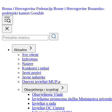
Bosna i Hercegovina
Federacija Bosne i Hercegovine
Bosansko-
podrinjski kanton Goražde
Aktuelno
Sve vijesti
Izdvojeno
Najave
Konkursi i oglasi
Javni pozivi
Javne nabavke
Dnevni izvještaj MUP-a
Obavještenja i izvještaji
Obavještenja Vlade