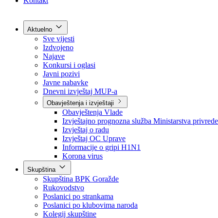
Grad Goražde
Foča-Ustikolina
Pale-Prača
Kontakt
Aktuelno
Sve vijesti
Izdvojeno
Najave
Konkursi i oglasi
Javni pozivi
Javne nabavke
Dnevni izvještaj MUP-a
Obavještenja i izvještaji
Obavještenja Vlade
Izvještajno prognozna služba Ministarstva privrede
Izvještaj o radu
Izvještaj OC Uprave
Informacije o gripi H1N1
Korona virus
Skupština
Skupština BPK Goražde
Rukovodstvo