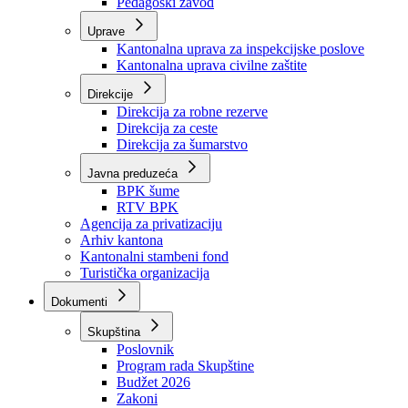
Zavod zdravstvenog osiguranja
Zavod za javno zdravstvo
Zavod za besplatnu pravnu pomoć
Pedagoški zavod
Uprave
Kantonalna uprava za inspekcijske poslove
Kantonalna uprava civilne zaštite
Direkcije
Direkcija za robne rezerve
Direkcija za ceste
Direkcija za šumarstvo
Javna preduzeća
BPK šume
RTV BPK
Agencija za privatizaciju
Arhiv kantona
Kantonalni stambeni fond
Turistička organizacija
Dokumenti
Skupština
Poslovnik