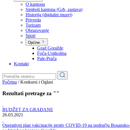
Planovi
Značajni dokumenti
O kantonu
O kantonu
Simboli kantona (Grb, zastava)
Historija (digitalni muzej)
Privreda
Turizam
Obrazovanje
Sport
Općine
Grad Goražde
Foča-Ustikolina
Pale-Prača
Kontakt
Početna
/
Konkursi i Oglasi
Rezultati pretrage za ""