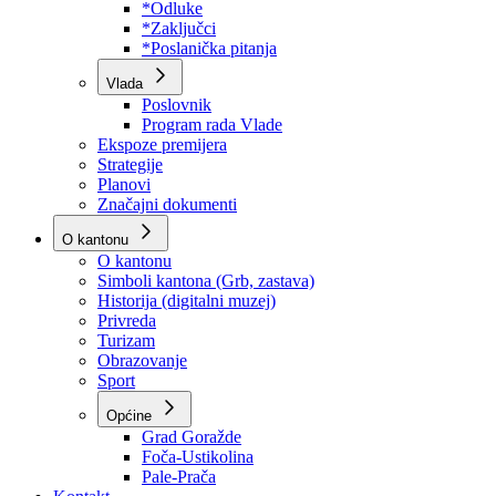
Program rada Skupštine
Budžet 2026
Zakoni
*Odluke
*Zaključci
*Poslanička pitanja
Vlada
Poslovnik
Program rada Vlade
Ekspoze premijera
Strategije
Planovi
Značajni dokumenti
O kantonu
O kantonu
Simboli kantona (Grb, zastava)
Historija (digitalni muzej)
Privreda
Turizam
Obrazovanje
Sport
Općine