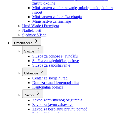
Ministarstvo za socijalnu politiku, zdravstvo,
raseljena lica i izbjeglice
Ministarstvo za urbanizam, prostorno uređenje i
zaštitu okoline
Ministarstvo za obrazovanje, mlade, nauku, kultur
i sport
Ministarstvo za boračka pitanja
Ministarstvo za finansije
Ured Vlade i Premijera
Nadležnosti
Sjednice Vlade
Organizacije
Službe
Služba za odnose s javnošću
Služba za zajedničke poslove
Služba za zapošljavanje
Ustanove
Centar za socijalni rad
Dom za stara i iznemogla lica
Kantonalna bolnica
Zavodi