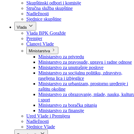
Poslanici po strankama
Poslanici po klubovima naroda
Kolegij skupštine
Skupštinski odbori i komisije
Stručna služba skupštine
Nadležnosti
Sjednice skupštine
Vlada
Vlada BPK Goražde
Premijer
Članovi Vlade
Ministarstva
Ministarstvo za privredu
Ministarstvo za pravosuđe, upravu i radne odnose
Ministarstvo za unutrašnje poslove
Ministarstvo za socijalnu politiku, zdravstvo,
raseljena lica i izbjeglice
Ministarstvo za urbanizam, prostorno uređenje i
zaštitu okoline
Ministarstvo za obrazovanje, mlade, nauku, kultur
i sport
Ministarstvo za boračka pitanja
Ministarstvo za finansije
Ured Vlade i Premijera