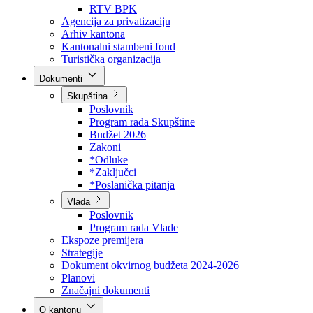
Direkcija za šumarstvo
Javna preduzeća
BPK šume
RTV BPK
Agencija za privatizaciju
Arhiv kantona
Kantonalni stambeni fond
Turistička organizacija
Dokumenti
Skupština
Poslovnik
Program rada Skupštine
Budžet 2026
Zakoni
*Odluke
*Zaključci
*Poslanička pitanja
Vlada
Poslovnik
Program rada Vlade
Ekspoze premijera
Strategije
Dokument okvirnog budžeta 2024-2026