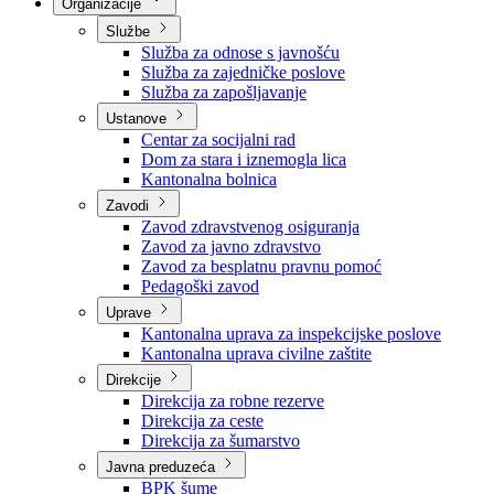
Nadležnosti
Sjednice Vlade
Organizacije
Službe
Služba za odnose s javnošću
Služba za zajedničke poslove
Služba za zapošljavanje
Ustanove
Centar za socijalni rad
Dom za stara i iznemogla lica
Kantonalna bolnica
Zavodi
Zavod zdravstvenog osiguranja
Zavod za javno zdravstvo
Zavod za besplatnu pravnu pomoć
Pedagoški zavod
Uprave
Kantonalna uprava za inspekcijske poslove
Kantonalna uprava civilne zaštite
Direkcije
Direkcija za robne rezerve
Direkcija za ceste