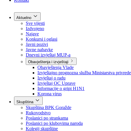
Kontakt
Aktuelno
Sve vijesti
Izdvojeno
Najave
Konkursi i oglasi
Javni pozivi
Javne nabavke
Dnevni izvještaj MUP-a
Obavještenja i izvještaji
Obavještenja Vlade
Izvještajno prognozna služba Ministarstva privrede
Izvještaj o radu
Izvještaj OC Uprave
Informacije o gripi H1N1
Korona virus
Skupština
Skupština BPK Goražde
Rukovodstvo
Poslanici po strankama
Poslanici po klubovima naroda
Kolegij skupštine