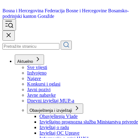
Bosna i Hercegovina
Federacija Bosne i Hercegovine
Bosansko-
podrinjski kanton Goražde
Aktuelno
Sve vijesti
Izdvojeno
Najave
Konkursi i oglasi
Javni pozivi
Javne nabavke
Dnevni izvještaj MUP-a
Obavještenja i izvještaji
Obavještenja Vlade
Izvještajno prognozna služba Ministarstva privrede
Izvještaj o radu
Izvještaj OC Uprave