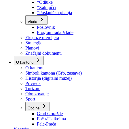
*Odluke
*Zaključci
*Poslanička pitanja
Vlada
Poslovnik
Program rada Vlade
Ekspoze premijera
Strategije
Planovi
Značajni dokumenti
O kantonu
O kantonu
Simboli kantona (Grb, zastava)
Historija (digitalni muzej)
Privreda
Turizam
Obrazovanje
Sport
Općine
Grad Goražde
Foča-Ustikolina
Pale-Prača