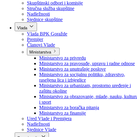
Skupštinski odbori i komisije
Stručna služba skupštine
Nadležnosti
Sjednice skupštine
Vlada
Vlada BPK Goražde
Premijer
Članovi Vlade
Ministarstva
Ministarstvo za privredu
Ministarstvo za pravosuđe, upravu i radne odnose
Ministarstvo za unutrašnje poslove
Ministarstvo za socijalnu politiku, zdravstvo,
raseljena lica i izbjeglice
Ministarstvo za urbanizam, prostorno uređenje i
zaštitu okoline
Ministarstvo za obrazovanje, mlade, nauku, kultur
i sport
Ministarstvo za boračka pitanja
Ministarstvo za finansije
Ured Vlade i Premijera
Nadležnosti
Sjednice Vlade