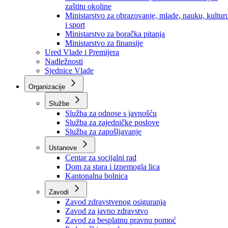
zaštitu okoline
Ministarstvo za obrazovanje, mlade, nauku, kultur
i sport
Ministarstvo za boračka pitanja
Ministarstvo za finansije
Ured Vlade i Premijera
Nadležnosti
Sjednice Vlade
Organizacije
Službe
Služba za odnose s javnošću
Služba za zajedničke poslove
Služba za zapošljavanje
Ustanove
Centar za socijalni rad
Dom za stara i iznemogla lica
Kantonalna bolnica
Zavodi
Zavod zdravstvenog osiguranja
Zavod za javno zdravstvo
Zavod za besplatnu pravnu pomoć