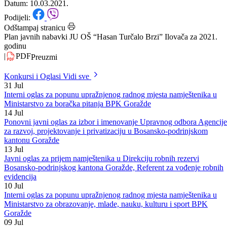
Datum: 10.03.2021.
Podijeli:
Odštampaj stranicu
Plan javnih nabavki JU OŠ “Hasan Turčalo Brzi” Ilovača za 2021.
godinu
|
PDF
Preuzmi
Konkursi i Oglasi
Vidi sve
31
Jul
Interni oglas za popunu upražnjenog radnog mjesta namještenika u
Ministarstvo za boračka pitanja BPK Goražde
14
Jul
Ponovni javni oglas za izbor i imenovanje Upravnog odbora Agencije
za razvoj, projektovanje i privatizaciju u Bosansko-podrinjskom
kantonu Goražde
13
Jul
Javni oglas za prijem namještenika u Direkciju robnih rezervi
Bosansko-podrinjskog kantona Goražde, Referent za vođenje robnih
evidencija
10
Jul
Interni oglas za popunu upražnjenog radnog mjesta namještenika u
Ministarstvo za obrazovanje, mlade, nauku, kulturu i sport BPK
Goražde
09
Jul