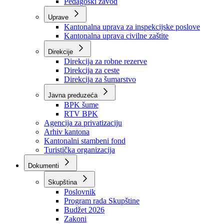
Pedagoški zavod
Uprave
Kantonalna uprava za inspekcijske poslove
Kantonalna uprava civilne zaštite
Direkcije
Direkcija za robne rezerve
Direkcija za ceste
Direkcija za šumarstvo
Javna preduzeća
BPK šume
RTV BPK
Agencija za privatizaciju
Arhiv kantona
Kantonalni stambeni fond
Turistička organizacija
Dokumenti
Skupština
Poslovnik
Program rada Skupštine
Budžet 2026
Zakoni