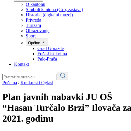
O kantonu
Simboli kantona (Grb, zastava)
Historija (digitalni muzej)
Privreda
Turizam
Obrazovanje
Sport
Općine
Grad Goražde
Foča-Ustikolina
Pale-Prača
Kontakt
Početna
/
Konkursi i Oglasi
Plan javnih nabavki JU OŠ
“Hasan Turčalo Brzi” Ilovača z
2021. godinu