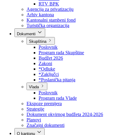
RTV BPK
Agencija za privatizaciju
Arhiv kantona
Kantonalni stambeni fond
Turistička organizacija
Dokumenti
Skupština
Poslovnik
Program rada Skupštine
Budžet 2026
Zakoni
*Odluke
*Zaključci
*Poslanička pitanja
Vlada
Poslovnik
Program rada Vlade
Ekspoze premijera
Strategije
Dokument okvirnog budžeta 2024-2026
Planovi
Značajni dokumenti
O kantonu