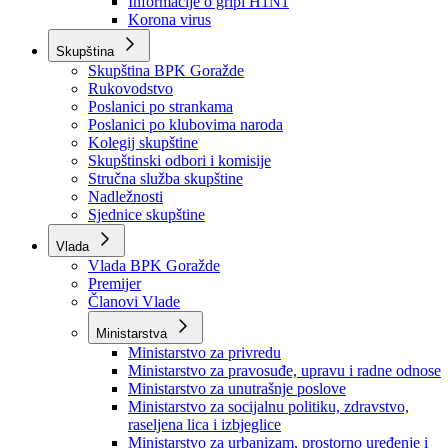
Informacije o gripi H1N1
Korona virus
Skupština
Skupština BPK Goražde
Rukovodstvo
Poslanici po strankama
Poslanici po klubovima naroda
Kolegij skupštine
Skupštinski odbori i komisije
Stručna služba skupštine
Nadležnosti
Sjednice skupštine
Vlada
Vlada BPK Goražde
Premijer
Članovi Vlade
Ministarstva
Ministarstvo za privredu
Ministarstvo za pravosuđe, upravu i radne odnose
Ministarstvo za unutrašnje poslove
Ministarstvo za socijalnu politiku, zdravstvo,
raseljena lica i izbjeglice
Ministarstvo za urbanizam, prostorno uređenje i