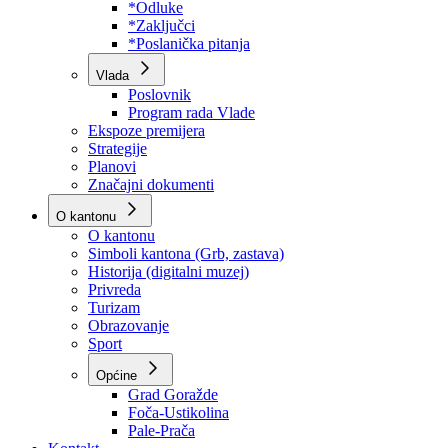
Program rada Skupštine
Budžet 2026
Zakoni
*Odluke
*Zaključci
*Poslanička pitanja
Vlada
Poslovnik
Program rada Vlade
Ekspoze premijera
Strategije
Planovi
Značajni dokumenti
O kantonu
O kantonu
Simboli kantona (Grb, zastava)
Historija (digitalni muzej)
Privreda
Turizam
Obrazovanje
Sport
Općine