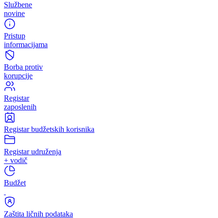
pravnu pomoć u postupcima mirnog rješavanja spora (medijacija).
Službene
novine
Pristup
informacijama
Borba protiv
korupcije
Registar
zaposlenih
Registar budžetskih korisnika
Registar udruženja
+ vodič
Budžet