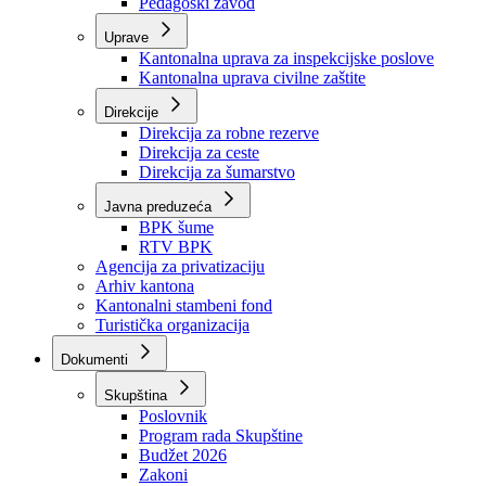
Zavod zdravstvenog osiguranja
Zavod za javno zdravstvo
Zavod za besplatnu pravnu pomoć
Pedagoški zavod
Uprave
Kantonalna uprava za inspekcijske poslove
Kantonalna uprava civilne zaštite
Direkcije
Direkcija za robne rezerve
Direkcija za ceste
Direkcija za šumarstvo
Javna preduzeća
BPK šume
RTV BPK
Agencija za privatizaciju
Arhiv kantona
Kantonalni stambeni fond
Turistička organizacija
Dokumenti
Skupština
Poslovnik