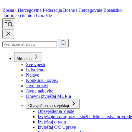
Bosna i Hercegovina
Federacija Bosne i Hercegovine
Bosansko-
podrinjski kanton Goražde
Aktuelno
Sve vijesti
Izdvojeno
Najave
Konkursi i oglasi
Javni pozivi
Javne nabavke
Dnevni izvještaj MUP-a
Obavještenja i izvještaji
Obavještenja Vlade