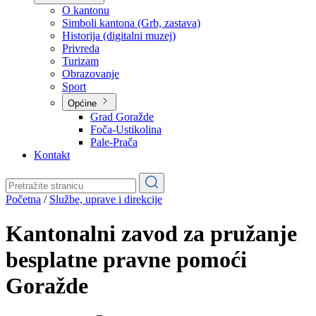
Planovi
Značajni dokumenti
O kantonu
O kantonu
Simboli kantona (Grb, zastava)
Historija (digitalni muzej)
Privreda
Turizam
Obrazovanje
Sport
Općine
Grad Goražde
Foča-Ustikolina
Pale-Prača
Kontakt
Početna
/
Službe, uprave i direkcije
Kantonalni zavod za pružanje
besplatne pravne pomoći