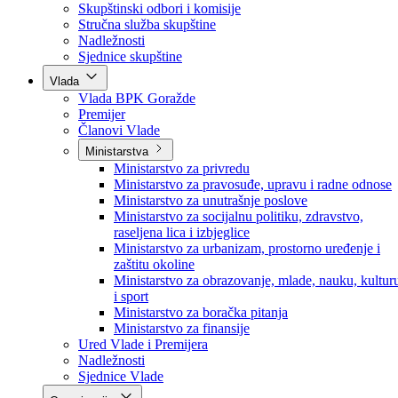
Poslanici po strankama
Poslanici po klubovima naroda
Kolegij skupštine
Skupštinski odbori i komisije
Stručna služba skupštine
Nadležnosti
Sjednice skupštine
Vlada
Vlada BPK Goražde
Premijer
Članovi Vlade
Ministarstva
Ministarstvo za privredu
Ministarstvo za pravosuđe, upravu i radne odnose
Ministarstvo za unutrašnje poslove
Ministarstvo za socijalnu politiku, zdravstvo,
raseljena lica i izbjeglice
Ministarstvo za urbanizam, prostorno uređenje i
zaštitu okoline
Ministarstvo za obrazovanje, mlade, nauku, kultur
i sport
Ministarstvo za boračka pitanja
Ministarstvo za finansije
Ured Vlade i Premijera