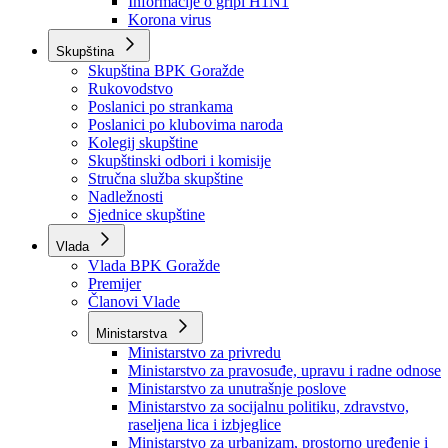
Izvještajno prognozna služba Ministarstva privrede
Izvještaj o radu
Izvještaj OC Uprave
Informacije o gripi H1N1
Korona virus
Skupština
Skupština BPK Goražde
Rukovodstvo
Poslanici po strankama
Poslanici po klubovima naroda
Kolegij skupštine
Skupštinski odbori i komisije
Stručna služba skupštine
Nadležnosti
Sjednice skupštine
Vlada
Vlada BPK Goražde
Premijer
Članovi Vlade
Ministarstva
Ministarstvo za privredu
Ministarstvo za pravosuđe, upravu i radne odnose
Ministarstvo za unutrašnje poslove