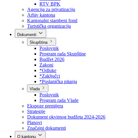
Direkcija za šumarstvo
Javna preduzeća
BPK šume
RTV BPK
Agencija za privatizaciju
Arhiv kantona
Kantonalni stambeni fond
Turistička organizacija
Dokumenti
Skupština
Poslovnik
Program rada Skupštine
Budžet 2026
Zakoni
*Odluke
*Zaključci
*Poslanička pitanja
Vlada
Poslovnik
Program rada Vlade
Ekspoze premijera
Strategije
Dokument okvirnog budžeta 2024-2026