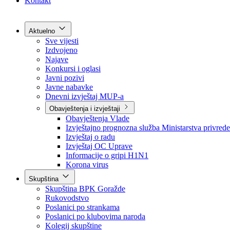
Grad Goražde
Foča-Ustikolina
Pale-Prača
Kontakt
Aktuelno
Sve vijesti
Izdvojeno
Najave
Konkursi i oglasi
Javni pozivi
Javne nabavke
Dnevni izvještaj MUP-a
Obavještenja i izvještaji
Obavještenja Vlade
Izvještajno prognozna služba Ministarstva privrede
Izvještaj o radu
Izvještaj OC Uprave
Informacije o gripi H1N1
Korona virus
Skupština
Skupština BPK Goražde
Rukovodstvo