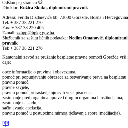
Goražde
Odštampaj stranicu
Direktor:
Ružica Skoko, diplomirani pravnik
Adresa: Ferida Dizdarevića bb, 73000 Goražde, Bosna i Hercegovina
Tel: + 387 38 221 270
Fax: + 387 38 220 405
E-mail:
zzbpp@bpkg.gov.ba
Službenik za zaštitu ličnih podataka:
Nedim Omanović, diplomirani
pravnik
Tel: + 387 38 221 270
Kantonalni zavod za pružanje besplatne pravne pomoći Goražde vrši 
daje:
opće informacije o pravima i obavezama,
pomoć pri popunjavanju obrazaca za ostvarivanje prava na besplatnu
pravnu pomoć,
pravne savjete,
pravnu pomoć pri sastavljanju svih vrsta pismena,
zastupanje pred organima uprave i drugim organima i institucijama,
zastupanje na sudu,
sačinjavanje apelacija,