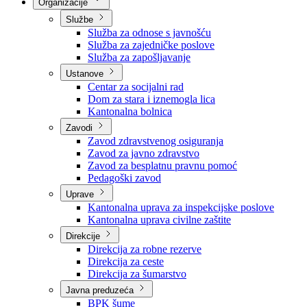
Nadležnosti
Sjednice Vlade
Organizacije
Službe
Služba za odnose s javnošću
Služba za zajedničke poslove
Služba za zapošljavanje
Ustanove
Centar za socijalni rad
Dom za stara i iznemogla lica
Kantonalna bolnica
Zavodi
Zavod zdravstvenog osiguranja
Zavod za javno zdravstvo
Zavod za besplatnu pravnu pomoć
Pedagoški zavod
Uprave
Kantonalna uprava za inspekcijske poslove
Kantonalna uprava civilne zaštite
Direkcije
Direkcija za robne rezerve
Direkcija za ceste