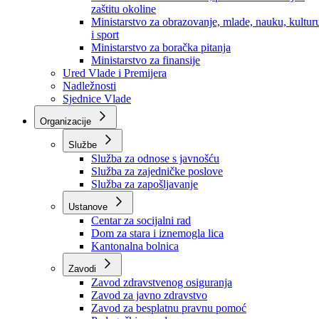
Ministarstvo za socijalnu politiku, zdravstvo,
raseljena lica i izbjeglice
Ministarstvo za urbanizam, prostorno uređenje i
zaštitu okoline
Ministarstvo za obrazovanje, mlade, nauku, kultur
i sport
Ministarstvo za boračka pitanja
Ministarstvo za finansije
Ured Vlade i Premijera
Nadležnosti
Sjednice Vlade
Organizacije
Službe
Služba za odnose s javnošću
Služba za zajedničke poslove
Služba za zapošljavanje
Ustanove
Centar za socijalni rad
Dom za stara i iznemogla lica
Kantonalna bolnica
Zavodi