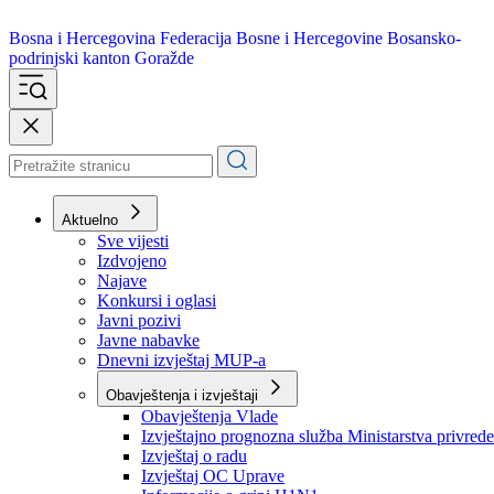
Bosna i Hercegovina
Federacija Bosne i Hercegovine
Bosansko-
podrinjski kanton Goražde
Aktuelno
Sve vijesti
Izdvojeno
Najave
Konkursi i oglasi
Javni pozivi
Javne nabavke
Dnevni izvještaj MUP-a
Obavještenja i izvještaji
Obavještenja Vlade