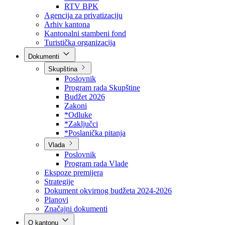
Direkcija za šumarstvo
Javna preduzeća
BPK šume
RTV BPK
Agencija za privatizaciju
Arhiv kantona
Kantonalni stambeni fond
Turistička organizacija
Dokumenti
Skupština
Poslovnik
Program rada Skupštine
Budžet 2026
Zakoni
*Odluke
*Zaključci
*Poslanička pitanja
Vlada
Poslovnik
Program rada Vlade
Ekspoze premijera
Strategije
Dokument okvirnog budžeta 2024-2026