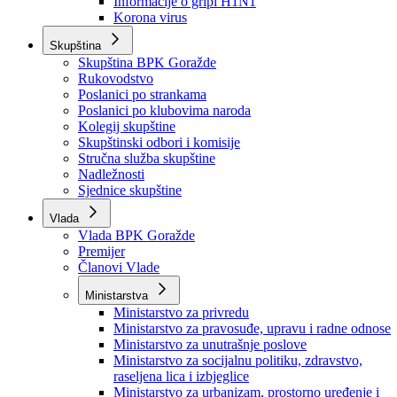
Izvještajno prognozna služba Ministarstva privrede
Izvještaj o radu
Izvještaj OC Uprave
Informacije o gripi H1N1
Korona virus
Skupština
Skupština BPK Goražde
Rukovodstvo
Poslanici po strankama
Poslanici po klubovima naroda
Kolegij skupštine
Skupštinski odbori i komisije
Stručna služba skupštine
Nadležnosti
Sjednice skupštine
Vlada
Vlada BPK Goražde
Premijer
Članovi Vlade
Ministarstva
Ministarstvo za privredu
Ministarstvo za pravosuđe, upravu i radne odnose
Ministarstvo za unutrašnje poslove