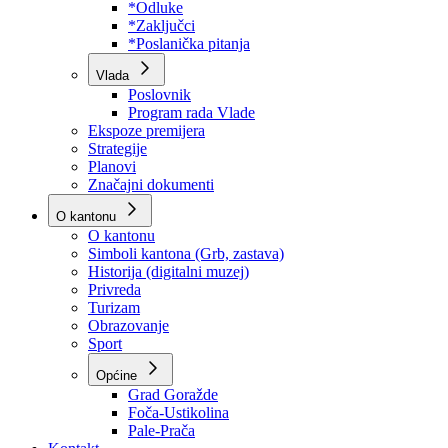
Program rada Skupštine
Budžet 2026
Zakoni
*Odluke
*Zaključci
*Poslanička pitanja
Vlada
Poslovnik
Program rada Vlade
Ekspoze premijera
Strategije
Planovi
Značajni dokumenti
O kantonu
O kantonu
Simboli kantona (Grb, zastava)
Historija (digitalni muzej)
Privreda
Turizam
Obrazovanje
Sport
Općine