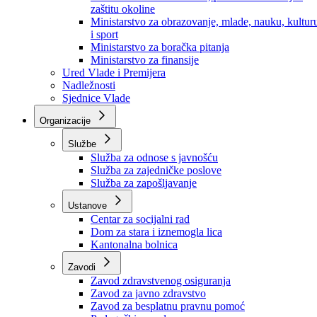
Ministarstvo za socijalnu politiku, zdravstvo,
raseljena lica i izbjeglice
Ministarstvo za urbanizam, prostorno uređenje i
zaštitu okoline
Ministarstvo za obrazovanje, mlade, nauku, kultur
i sport
Ministarstvo za boračka pitanja
Ministarstvo za finansije
Ured Vlade i Premijera
Nadležnosti
Sjednice Vlade
Organizacije
Službe
Služba za odnose s javnošću
Služba za zajedničke poslove
Služba za zapošljavanje
Ustanove
Centar za socijalni rad
Dom za stara i iznemogla lica
Kantonalna bolnica
Zavodi