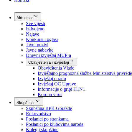
Grad Goražde
Foča-Ustikolina
Pale-Prača
Kontakt
Aktuelno
Sve vijesti
Izdvojeno
Najave
Konkursi i oglasi
Javni pozivi
Javne nabavke
Dnevni izvještaj MUP-a
Obavještenja i izvještaji
Obavještenja Vlade
Izvještajno prognozna služba Ministarstva privrede
Izvještaj o radu
Izvještaj OC Uprave
Informacije o gripi H1N1
Korona virus
Skupština
Skupština BPK Goražde
Rukovodstvo