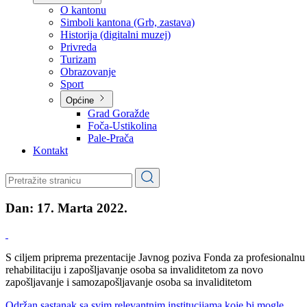
Planovi
Značajni dokumenti
O kantonu
O kantonu
Simboli kantona (Grb, zastava)
Historija (digitalni muzej)
Privreda
Turizam
Obrazovanje
Sport
Općine
Grad Goražde
Foča-Ustikolina
Pale-Prača
Kontakt
Dan:
17. Marta 2022.