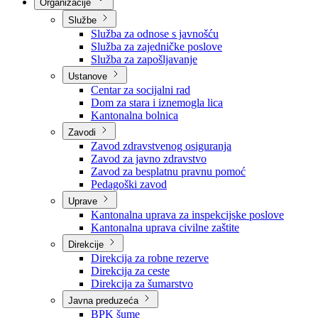
Nadležnosti
Sjednice Vlade
Organizacije
Službe
Služba za odnose s javnošću
Služba za zajedničke poslove
Služba za zapošljavanje
Ustanove
Centar za socijalni rad
Dom za stara i iznemogla lica
Kantonalna bolnica
Zavodi
Zavod zdravstvenog osiguranja
Zavod za javno zdravstvo
Zavod za besplatnu pravnu pomoć
Pedagoški zavod
Uprave
Kantonalna uprava za inspekcijske poslove
Kantonalna uprava civilne zaštite
Direkcije
Direkcija za robne rezerve
Direkcija za ceste