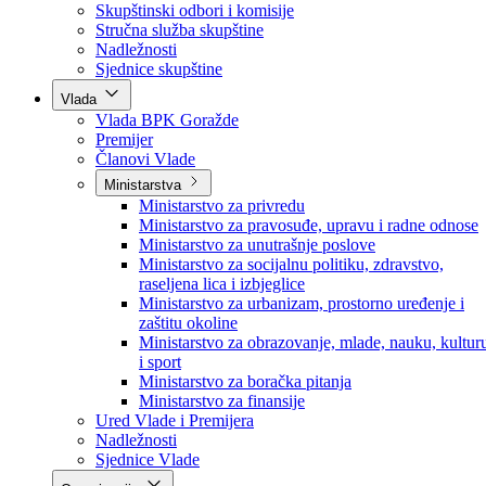
Poslanici po strankama
Poslanici po klubovima naroda
Kolegij skupštine
Skupštinski odbori i komisije
Stručna služba skupštine
Nadležnosti
Sjednice skupštine
Vlada
Vlada BPK Goražde
Premijer
Članovi Vlade
Ministarstva
Ministarstvo za privredu
Ministarstvo za pravosuđe, upravu i radne odnose
Ministarstvo za unutrašnje poslove
Ministarstvo za socijalnu politiku, zdravstvo,
raseljena lica i izbjeglice
Ministarstvo za urbanizam, prostorno uređenje i
zaštitu okoline
Ministarstvo za obrazovanje, mlade, nauku, kultur
i sport
Ministarstvo za boračka pitanja
Ministarstvo za finansije
Ured Vlade i Premijera