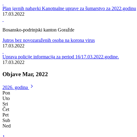
S ciljem priprema prezentacije Javnog poziva Fonda za profesionalnu
rehabilitaciju i zapošljavanje osoba sa invaliditetom za novo
zapošljavanje i samozapošljavanje osoba sa invaliditetom
Održan sastanak sa svim relevantnim institucijama koje bi mogle
pružiti podršku zapošljavanju i samozapošljavanju invalidnih osoba
17.03.2022