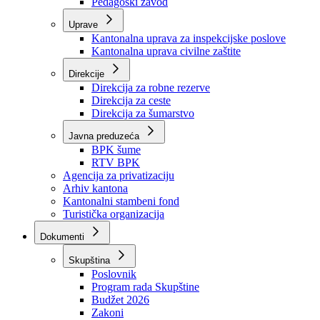
Zavod zdravstvenog osiguranja
Zavod za javno zdravstvo
Zavod za besplatnu pravnu pomoć
Pedagoški zavod
Uprave
Kantonalna uprava za inspekcijske poslove
Kantonalna uprava civilne zaštite
Direkcije
Direkcija za robne rezerve
Direkcija za ceste
Direkcija za šumarstvo
Javna preduzeća
BPK šume
RTV BPK
Agencija za privatizaciju
Arhiv kantona
Kantonalni stambeni fond
Turistička organizacija
Dokumenti
Skupština
Poslovnik