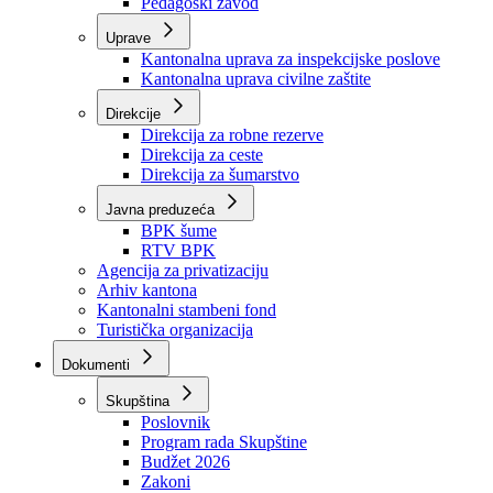
Zavod zdravstvenog osiguranja
Zavod za javno zdravstvo
Zavod za besplatnu pravnu pomoć
Pedagoški zavod
Uprave
Kantonalna uprava za inspekcijske poslove
Kantonalna uprava civilne zaštite
Direkcije
Direkcija za robne rezerve
Direkcija za ceste
Direkcija za šumarstvo
Javna preduzeća
BPK šume
RTV BPK
Agencija za privatizaciju
Arhiv kantona
Kantonalni stambeni fond
Turistička organizacija
Dokumenti
Skupština
Poslovnik