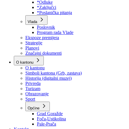
Program rada Skupštine
Budžet 2026
Zakoni
*Odluke
*Zaključci
*Poslanička pitanja
Vlada
Poslovnik
Program rada Vlade
Ekspoze premijera
Strategije
Planovi
Značajni dokumenti
O kantonu
O kantonu
Simboli kantona (Grb, zastava)
Historija (digitalni muzej)
Privreda
Turizam
Obrazovanje
Sport
Općine