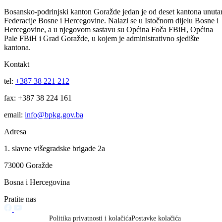
Vlada BPK Goražde podržala realizaciju projekta sanacije klizišta na
regionalnom putu Ilovača – Brzača: Slijedi potpisivanje ugovora čija j
vrijednost 422.971 KM
06.08.2026