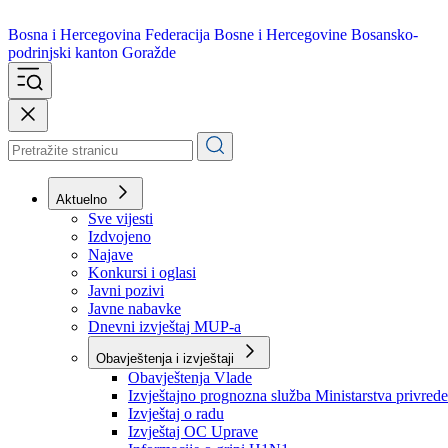
Bosna i Hercegovina
Federacija Bosne i Hercegovine
Bosansko-
podrinjski kanton Goražde
Aktuelno
Sve vijesti
Izdvojeno
Najave
Konkursi i oglasi
Javni pozivi
Javne nabavke
Dnevni izvještaj MUP-a
Obavještenja i izvještaji
Obavještenja Vlade