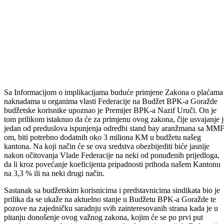
Sa Informacijom o implikacijama buduće primjene Zakona o plaćama 
naknadama u organima vlasti Federacije na Budžet BPK-a Goražde
budžetske korisnike upoznao je Premijer BPK-a Nazif Uruči. On je
tom prilikom istaknuo da će za primjenu ovog zakona, čije usvajanje j
jedan od preduslova ispunjenja odredbi stand bay aranžmana sa MMF
om, biti potrebno dodatnih oko 3 miliona KM u budžetu našeg
kantona. Na koji način će se ova sredstva obezbijediti biće jasnije
nakon očitovanja Vlade Federacije na neki od ponuđenih prijedloga,
da li kroz povećanje koeficijenta pripadnosti prihoda našem Kantonu
na 3,3 % ili na neki drugi način.
Sastanak sa budžetskim korisnicima i predstavnicima sindikata bio je