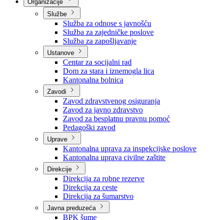
Nadležnosti
Sjednice Vlade
Organizacije
Službe
Služba za odnose s javnošću
Služba za zajedničke poslove
Služba za zapošljavanje
Ustanove
Centar za socijalni rad
Dom za stara i iznemogla lica
Kantonalna bolnica
Zavodi
Zavod zdravstvenog osiguranja
Zavod za javno zdravstvo
Zavod za besplatnu pravnu pomoć
Pedagoški zavod
Uprave
Kantonalna uprava za inspekcijske poslove
Kantonalna uprava civilne zaštite
Direkcije
Direkcija za robne rezerve
Direkcija za ceste