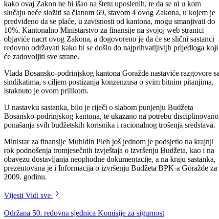
Predstavnici sindikata složili su se da je potreban dijalog sa Vladom
kako ovaj Zakon ne bi išao na štetu uposlenih, te da se ni u kom
slučaju neće složiti sa članom 69, stavom 4 ovog Zakona, u kojem je
predviđeno da se plaće, u zavisnosti od kantona, mogu smanjivati do
10%. Kantonalno Ministarstvo za finansije na svojoj web stranici
objaviće nacrt ovog Zakona, a dogovoreno je da će se slični sastanci
redovno održavati kako bi se došlo do najprihvatljivijh prijedloga koji
će zadovoljiti sve strane.
Vlada Bosansko-podrinjskog kantona Goražde nastaviće razgovore s
sindikatima, s ciljem postizanja konzenzusa o svim bitnim pitanjima,
istaknuto je ovom prilikom.
U nastavku sastanka, bilo je riječi o slabom punjenju Budžeta
Bosansko-podrinjskog kantona, te ukazano na potrebu disciplinovan
ponašanja svih budžetskih korisnika i racionalnog trošenja sredstava.
Ministar za finansije Muhidin Pleh još jednom je podsjetio na krajnji
rok podnošenja tromjesečnih izvještaja o izvršenju Budžeta, kao i na
obavezu dostavljanja neophodne dokumentacije, a na kraju sastanka,
prezentovana je i Informacija o izvršenju Budžeta BPK-a Goražde za
2009. godinu.