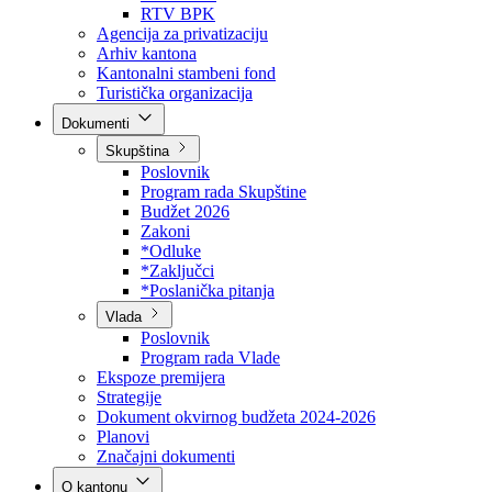
Direkcija za šumarstvo
Javna preduzeća
BPK šume
RTV BPK
Agencija za privatizaciju
Arhiv kantona
Kantonalni stambeni fond
Turistička organizacija
Dokumenti
Skupština
Poslovnik
Program rada Skupštine
Budžet 2026
Zakoni
*Odluke
*Zaključci
*Poslanička pitanja
Vlada
Poslovnik
Program rada Vlade
Ekspoze premijera
Strategije
Dokument okvirnog budžeta 2024-2026