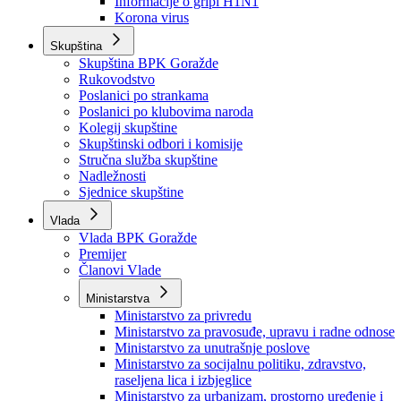
Izvještajno prognozna služba Ministarstva privrede
Izvještaj o radu
Izvještaj OC Uprave
Informacije o gripi H1N1
Korona virus
Skupština
Skupština BPK Goražde
Rukovodstvo
Poslanici po strankama
Poslanici po klubovima naroda
Kolegij skupštine
Skupštinski odbori i komisije
Stručna služba skupštine
Nadležnosti
Sjednice skupštine
Vlada
Vlada BPK Goražde
Premijer
Članovi Vlade
Ministarstva
Ministarstvo za privredu
Ministarstvo za pravosuđe, upravu i radne odnose
Ministarstvo za unutrašnje poslove