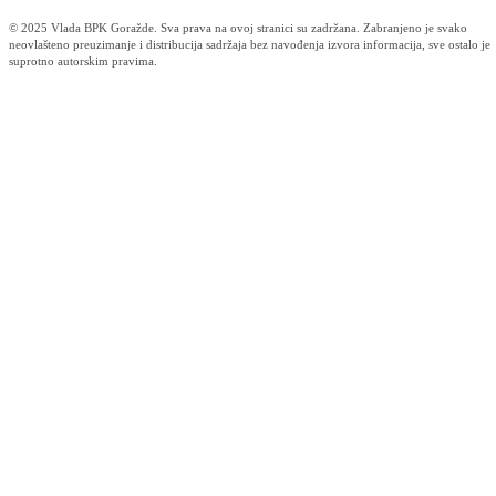
Otvorene pristigle prijave na Javni poziv za predlaganje kandidata za
dodjelu javnih priznanja Kantona za 2026. godinu
05.08.2026