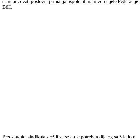
prilika da se ukaže na aktuelno stanje u Budžetu BPK-a Goražde te
pozove na zajedničku saradnju svih zainteresovanih strana kada je u
pitanju donošenje ovog važnog zakona, kojim će se po prvi put
standarizovati poslovi i primanja uspolenih na nivou cijele Federacije
BiH.