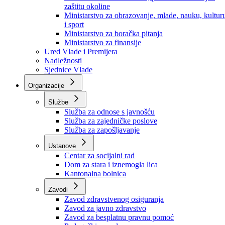
Ministarstvo za socijalnu politiku, zdravstvo,
raseljena lica i izbjeglice
Ministarstvo za urbanizam, prostorno uređenje i
zaštitu okoline
Ministarstvo za obrazovanje, mlade, nauku, kultur
i sport
Ministarstvo za boračka pitanja
Ministarstvo za finansije
Ured Vlade i Premijera
Nadležnosti
Sjednice Vlade
Organizacije
Službe
Služba za odnose s javnošću
Služba za zajedničke poslove
Služba za zapošljavanje
Ustanove
Centar za socijalni rad
Dom za stara i iznemogla lica
Kantonalna bolnica
Zavodi