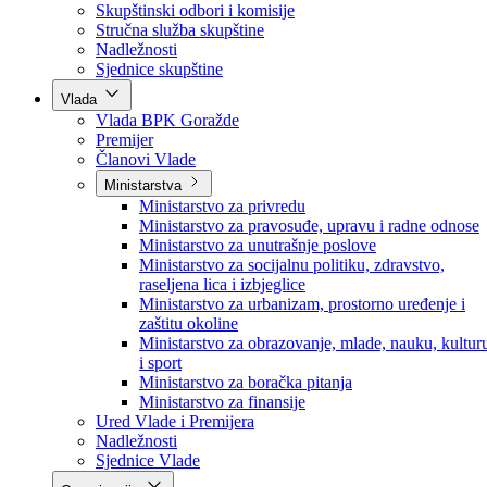
Poslanici po strankama
Poslanici po klubovima naroda
Kolegij skupštine
Skupštinski odbori i komisije
Stručna služba skupštine
Nadležnosti
Sjednice skupštine
Vlada
Vlada BPK Goražde
Premijer
Članovi Vlade
Ministarstva
Ministarstvo za privredu
Ministarstvo za pravosuđe, upravu i radne odnose
Ministarstvo za unutrašnje poslove
Ministarstvo za socijalnu politiku, zdravstvo,
raseljena lica i izbjeglice
Ministarstvo za urbanizam, prostorno uređenje i
zaštitu okoline
Ministarstvo za obrazovanje, mlade, nauku, kultur
i sport
Ministarstvo za boračka pitanja
Ministarstvo za finansije
Ured Vlade i Premijera