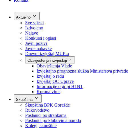
Grad Goražde
Foča-Ustikolina
Pale-Prača
Kontakt
Aktuelno
Sve vijesti
Izdvojeno
Najave
Konkursi i oglasi
Javni pozivi
Javne nabavke
Dnevni izvještaj MUP-a
Obavještenja i izvještaji
Obavještenja Vlade
Izvještajno prognozna služba Ministarstva privrede
Izvještaj o radu
Izvještaj OC Uprave
Informacije o gripi H1N1
Korona virus
Skupština
Skupština BPK Goražde
Rukovodstvo