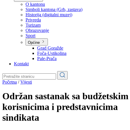
Planovi
Značajni dokumenti
O kantonu
O kantonu
Simboli kantona (Grb, zastava)
Historija (digitalni muzej)
Privreda
Turizam
Obrazovanje
Sport
Općine
Grad Goražde
Foča-Ustikolina
Pale-Prača
Kontakt
Početna
/
Vijesti
Održan sastanak sa budžetskim
korisnicima i predstavnicima