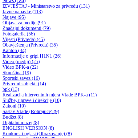
Jutros održana 23.redovna sjednica Vlade Bosansko-podrinjskog
kantona Goražde
Usvojen tekst odgovora na Obrazloženje zahtjeva za izglasavanje
nepovjerenja Vladi BPK
03.12.2012