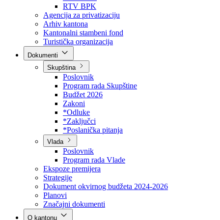
Direkcija za šumarstvo
Javna preduzeća
BPK šume
RTV BPK
Agencija za privatizaciju
Arhiv kantona
Kantonalni stambeni fond
Turistička organizacija
Dokumenti
Skupština
Poslovnik
Program rada Skupštine
Budžet 2026
Zakoni
*Odluke
*Zaključci
*Poslanička pitanja
Vlada
Poslovnik
Program rada Vlade
Ekspoze premijera
Strategije
Dokument okvirnog budžeta 2024-2026