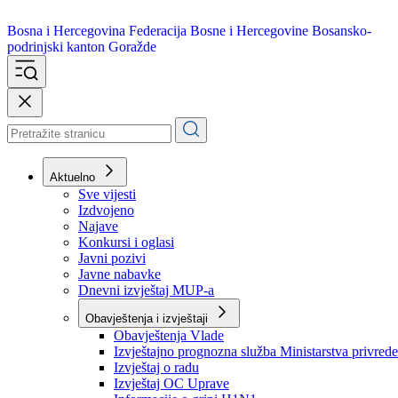
Bosna i Hercegovina
Federacija Bosne i Hercegovine
Bosansko-
podrinjski kanton Goražde
Aktuelno
Sve vijesti
Izdvojeno
Najave
Konkursi i oglasi
Javni pozivi
Javne nabavke
Dnevni izvještaj MUP-a
Obavještenja i izvještaji
Obavještenja Vlade