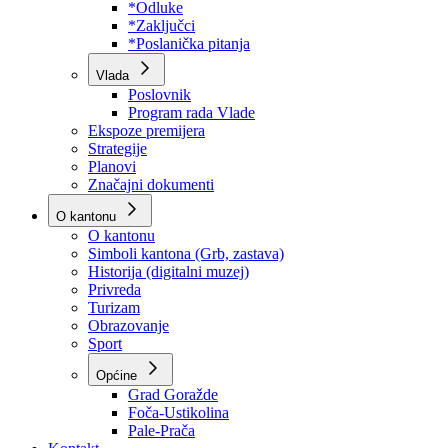
Program rada Skupštine
Budžet 2026
Zakoni
*Odluke
*Zaključci
*Poslanička pitanja
Vlada
Poslovnik
Program rada Vlade
Ekspoze premijera
Strategije
Planovi
Značajni dokumenti
O kantonu
O kantonu
Simboli kantona (Grb, zastava)
Historija (digitalni muzej)
Privreda
Turizam
Obrazovanje
Sport
Općine