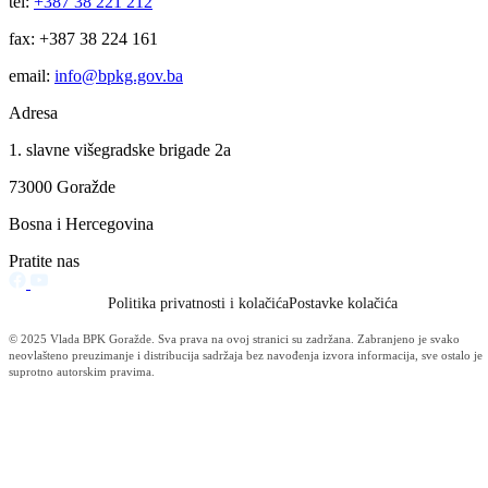
Izvještaj OC Uprave (234)
News (186)
IZVJEŠTAJ - Ministarstvo za privredu (131)
Javne nabavke (113)
Najave (95)
Objava za medije (91)
Značajni dokumenti (79)
Fotogalerija (56)
Vijesti (Privreda) (45)
Obavještenja (Privreda) (35)
Kanton (34)
Informacije o gripi H1N1 (26)
Video (mediji) (25)
Video BPK-a (22)
Skupština (19)
Sportski savez (16)
Privredni subjekti (14)
bpk (13)
Realizacija interventnih mjera Vlade BPK-a (11)
Službe, uprave i direkcije (10)
Zakoni (10)
Sastav Vlade (Rotirajuce) (9)
Budžet (8)
Digitalni muzej (8)
ENGLISH VERSION (8)