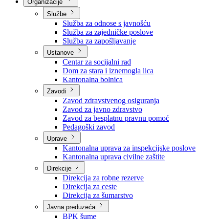
Nadležnosti
Sjednice Vlade
Organizacije
Službe
Služba za odnose s javnošću
Služba za zajedničke poslove
Služba za zapošljavanje
Ustanove
Centar za socijalni rad
Dom za stara i iznemogla lica
Kantonalna bolnica
Zavodi
Zavod zdravstvenog osiguranja
Zavod za javno zdravstvo
Zavod za besplatnu pravnu pomoć
Pedagoški zavod
Uprave
Kantonalna uprava za inspekcijske poslove
Kantonalna uprava civilne zaštite
Direkcije
Direkcija za robne rezerve
Direkcija za ceste