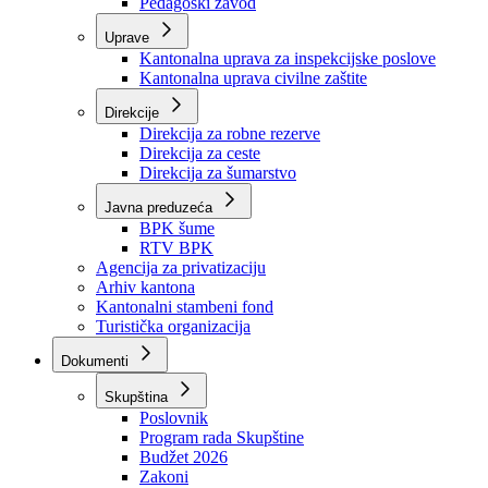
Zavod zdravstvenog osiguranja
Zavod za javno zdravstvo
Zavod za besplatnu pravnu pomoć
Pedagoški zavod
Uprave
Kantonalna uprava za inspekcijske poslove
Kantonalna uprava civilne zaštite
Direkcije
Direkcija za robne rezerve
Direkcija za ceste
Direkcija za šumarstvo
Javna preduzeća
BPK šume
RTV BPK
Agencija za privatizaciju
Arhiv kantona
Kantonalni stambeni fond
Turistička organizacija
Dokumenti
Skupština
Poslovnik