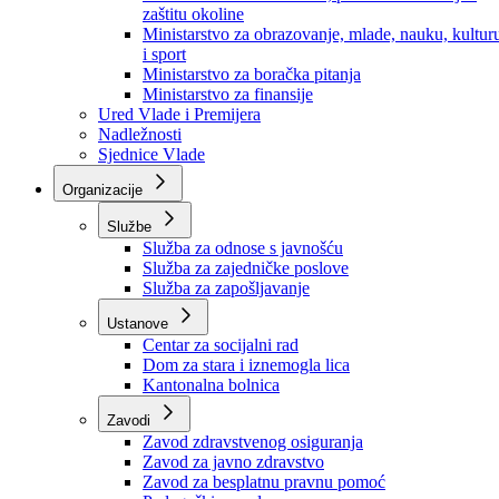
Ministarstvo za socijalnu politiku, zdravstvo,
raseljena lica i izbjeglice
Ministarstvo za urbanizam, prostorno uređenje i
zaštitu okoline
Ministarstvo za obrazovanje, mlade, nauku, kultur
i sport
Ministarstvo za boračka pitanja
Ministarstvo za finansije
Ured Vlade i Premijera
Nadležnosti
Sjednice Vlade
Organizacije
Službe
Služba za odnose s javnošću
Služba za zajedničke poslove
Služba za zapošljavanje
Ustanove
Centar za socijalni rad
Dom za stara i iznemogla lica
Kantonalna bolnica
Zavodi