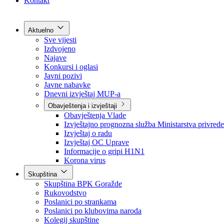
Grad Goražde
Foča-Ustikolina
Pale-Prača
Kontakt
Aktuelno
Sve vijesti
Izdvojeno
Najave
Konkursi i oglasi
Javni pozivi
Javne nabavke
Dnevni izvještaj MUP-a
Obavještenja i izvještaji
Obavještenja Vlade
Izvještajno prognozna služba Ministarstva privrede
Izvještaj o radu
Izvještaj OC Uprave
Informacije o gripi H1N1
Korona virus
Skupština
Skupština BPK Goražde
Rukovodstvo