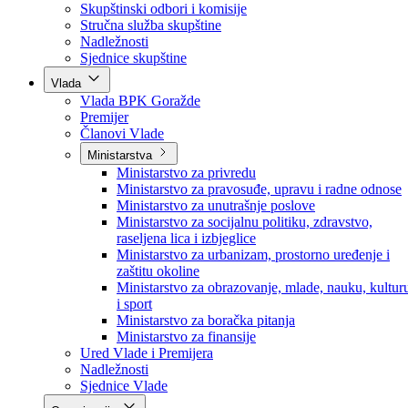
Poslanici po strankama
Poslanici po klubovima naroda
Kolegij skupštine
Skupštinski odbori i komisije
Stručna služba skupštine
Nadležnosti
Sjednice skupštine
Vlada
Vlada BPK Goražde
Premijer
Članovi Vlade
Ministarstva
Ministarstvo za privredu
Ministarstvo za pravosuđe, upravu i radne odnose
Ministarstvo za unutrašnje poslove
Ministarstvo za socijalnu politiku, zdravstvo,
raseljena lica i izbjeglice
Ministarstvo za urbanizam, prostorno uređenje i
zaštitu okoline
Ministarstvo za obrazovanje, mlade, nauku, kultur
i sport
Ministarstvo za boračka pitanja
Ministarstvo za finansije
Ured Vlade i Premijera