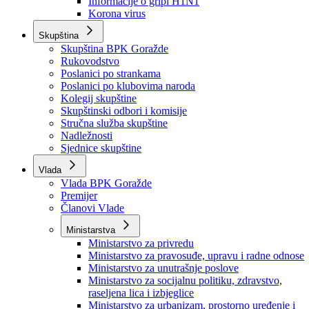
Izvještajno prognozna služba Ministarstva privrede
Izvještaj o radu
Izvještaj OC Uprave
Informacije o gripi H1N1
Korona virus
Skupština
Skupština BPK Goražde
Rukovodstvo
Poslanici po strankama
Poslanici po klubovima naroda
Kolegij skupštine
Skupštinski odbori i komisije
Stručna služba skupštine
Nadležnosti
Sjednice skupštine
Vlada
Vlada BPK Goražde
Premijer
Članovi Vlade
Ministarstva
Ministarstvo za privredu
Ministarstvo za pravosuđe, upravu i radne odnose
Ministarstvo za unutrašnje poslove