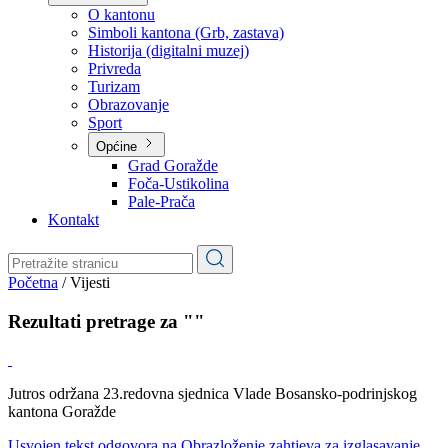
Planovi
Značajni dokumenti
O kantonu
O kantonu
Simboli kantona (Grb, zastava)
Historija (digitalni muzej)
Privreda
Turizam
Obrazovanje
Sport
Općine
Grad Goražde
Foča-Ustikolina
Pale-Prača
Kontakt
Početna
/
Vijesti
Rezultati pretrage za ""