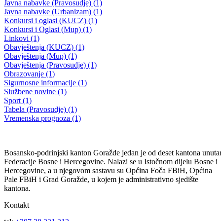
Pedagoški zavod BPK Goražde
Edukacijom nastavnika do kvalitetnijeg nastavnog procesa
03.12.2012
← Prethodna
1
2
3
Filtriraj rezultate po kategoriji
Vijesti (10478)
Informacije MUP-a (4483)
Izdvajamo (2533)
Video (Dnevnik - nema nista) (1736)
Konkursi i Oglasi (1675)
Javni pozivi (1617)
Sjednice Vlade (1268)
Skupstina - Aktuelnosti i novosti (508)
Korona virus (469)
Press konferencije (306)
Sjednice Skupštine (282)